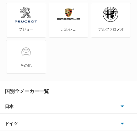
WILL-VS
WILL-サイファ
プジョー
ポルシェ
アルファロメオ
アイシス
アクア
アバロン
その他
アベンシスセダン
アベンシスワゴン
国別全メーカー一覧
アリオン
日本
トヨタ
アリスト
ドイツ
日産
アルテッツァ
AMG