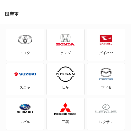
bZ4X ツーリング
国産車
C+pod
C-HR
トヨタ
ホンダ
ダイハツ
eQ
FJ クルーザー
GR86
スズキ
日産
マツダ
GRカローラ
GRヤリス
スバル
三菱
レクサス
iQ