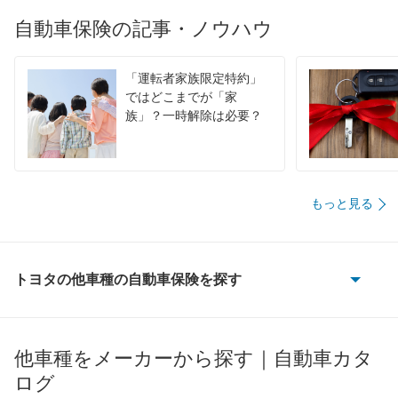
自動車保険の記事・ノウハウ
「運転者家族限定特約」
ではどこまでが「家
族」？一時解除は必要？
もっと見る
トヨタの他車種の自動車保険を探す
86
bB
他車種をメーカーから探す｜自動車カタ
ログ
bZ4X