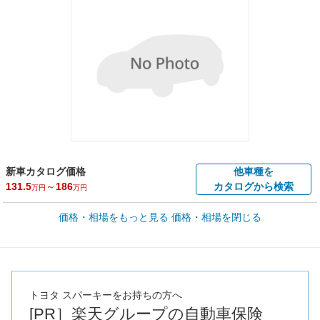
新車カタログ価格
他車種を
131.5
～
186
カタログから検索
万円
万円
車買取価格 *
価格・相場をもっと見る
価格・相場を閉じる
車買取相場
0.2
～
37.6
万円
万円
シミュレーション
2000年式/20万km
～
2001年式/5千km
全国平均の車検価格 *
楽天Car車検で
65,050
店舗を検索
円
トヨタ スパーキーをお持ちの方へ
[PR］楽天グループの自動車保険
*当該価格は車種別の価格となります。