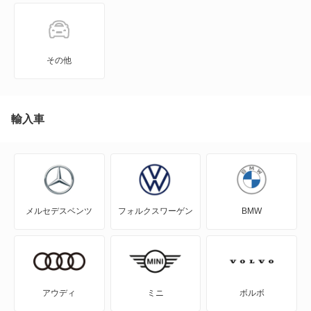
JPN TAXI
MIRAI
その他
MR-S
MR2
輸入車
RAV4
RAV4 PHV
メルセデスベンツ
フォルクスワーゲン
BMW
RAV4 ハイブリッド
SAI
WILL-VI
アウディ
ミニ
ボルボ