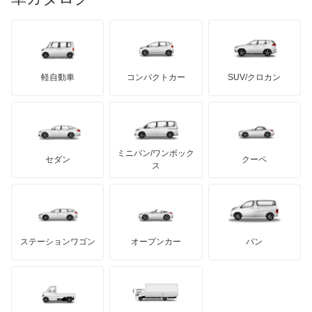
ランボルギーニ
日野自動車
ウィンダム
ブラバス
サンヨン
デロリアン
TD
ロールスロイス
デトマソ
三菱ふそう
エスクァイア
ミニ
ADモータース
サリーン
ドンカーブート
ジネッタ
アバルト
軽自動車
コンパクトカー
SUV/クロカン
UDトラックス
エスクァイア ハイブリッド
アルテガ
プリムス
バーキン
もっと見る
ケータハム
イノチェンティ
レクサス
エスティマ
テスラ
セアト
もっと見る
カーボディーズ
もっと見る
アキュラ
エスティマ ハイブリッド
ミニバン/ワンボック
ジープ
KTM
セダン
クーペ
モーガン
ス
エスティマエミーナ
もっと見る
ダッジ
アルテガ
バンデンプラス
エスティマルシーダ
GMC
マクラーレン
もっと見る
ステーションワゴン
オープンカー
バン
オリジン
ハマー
オースチン
オーパ
インフィニティ
モーリス