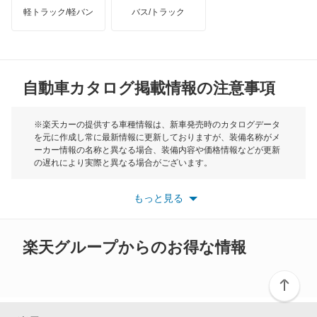
オーリス
軽トラック/軽バン
バス/トラック
トライアンフ
もっと見る
オーリス ハイブリッド
MG
カムリ
自動車カタログ掲載情報の注意事項
ミニ
カムリ ハイブリッド
モーク
※楽天カーの提供する車種情報は、新車発売時のカタログデータ
を元に作成し常に最新情報に更新しておりますが、装備名称がメ
カムリグラシア
ーカー情報の名称と異なる場合、装備内容や価格情報などが更新
もっと見る
の遅れにより実際と異なる場合がございます。
カムロード
※最新情報につきましては、各メーカーの情報をご確認くださ
い。
もっと見る
※また安全装備につきましては同名称の装備であっても動作範囲
カリーナ
や性能に違いがございますので、詳細情報は各メーカーの情報を
ご確認ください。
カリーナED
楽天グループからのお得な情報
カリーナサーフ
カリーナバン