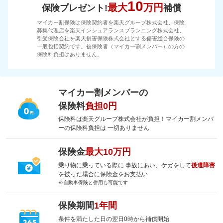
10
最大
万円
保険プレゼント!
補償
マイカー割保険は保険契約者を楽天グループ株式会社、保険
募集代理店を楽天インシュアランスプランニング株式会社、
引受保険会社を楽天損害保険株式会社とする傷害総合保険の
一般包括契約です。被保険者（マイカー割メンバー）の方の
保険料負担はありません。
マイカー割メンバーの
保険料
負担0円
保険料は楽天グループ株式会社が負担！マイカー割メンバ
ーの保険料負担は 一切ありません
保険金
最大10万円
乗り物に乗っている際に 事故にあい、ケガをして
後遺障害
を被った場合に保険金をお支払い
※自動車保険と併用も可能です
保険期間
1年間
条件を満たした日の翌日0時から補償開始