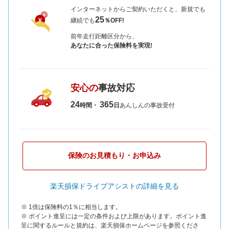
インターネットからご契約いただくと、新規でも
25
継続でも
％OFF!
前年走行距離区分から、
あなたに合った保険料を実現!
安心の
事故対応
24
365
時間・
日
あんしんの事故受付
保険のお見積もり・お申込み
楽天損保ドライブアシストの詳細を見る
※ 1倍は保険料の1％に相当します。
※ ポイント進呈には一定の条件および上限があります。ポイント進
呈に関するルールと規約は、楽天損保ホームページを参照くださ