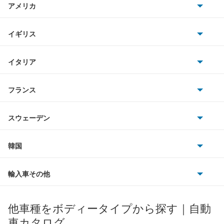
アメリカ
ホンダ
アルテッツァジータ
BMW
キャデラック
イギリス
三菱
アルファード
BMWアルピナ
クライスラー
TVR
イタリア
マツダ
アルファード PHEV
スマート
サターン
アストンマーティン
アルファロメオ
フランス
いすゞ
アルファード ハイブリッド
アウディ
シボレー
ジャガー
アウトビアンキ
シトロエン
スバル
アレックス
スウェーデン
オペル
ビュイック
ダイムラー
フィアット
プジョー
スズキ
サーブ
アーバンサポーター
フォルクスワーゲン
韓国
フォード
ベントレー
フェラーリ
ルノー
ダイハツ
ボルボ
イスト
ポルシェ
ヒョンデ
ポンティアック
輸入車その他
ランドローバー
マセラティ
ブガッティ
光岡自動車
イプサム
メルセデス・ベンツ
デーウ
もっと見る
マーキュリー
BYD
ロータス
ランチア
他車種をボディータイプから探す｜自動
日産ディーゼル
もっと見る
ウィッシュ
マイバッハ
キア
リンカーン
プロトン
車カタログ
ローバー