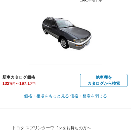
1991年モデル
新車カタログ価格
他車種を
132
～
167.1
カタログから検索
万円
万円
車買取価格 *
価格・相場をもっと見る
価格・相場を閉じる
車買取相場
0.3
～
118.7
万円
万円
シミュレーション
1996年式/20万km
～
2001年式/5千km
全国平均の車検価格 *
楽天Car車検で
56,270
店舗を検索
円
トヨタ スプリンターワゴンをお持ちの方へ