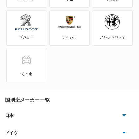
WILL-VS
WILL-サイファ
プジョー
ポルシェ
アルファロメオ
アイシス
アクア
アバロン
その他
アベンシスセダン
アベンシスワゴン
国別全メーカー一覧
アリオン
日本
トヨタ
アリスト
ドイツ