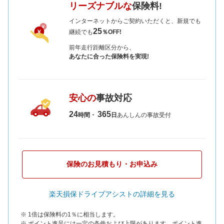
リーズナブルな
保険料!
インターネットからご契約いただくと、新規でも
25
継続でも
％OFF!
前年走行距離区分から、
あなたに合った保険料を実現!
安心の
事故対応
24
365
時間・
日
あんしんの事故受付
保険のお見積もり・お申込み
楽天損保ドライブアシストの詳細を見る
※ 1倍は保険料の1％に相当します。
※ ポイント進呈には一定の条件および上限があります。ポイント進