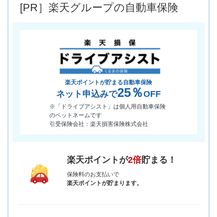
[PR］楽天グループの自動車保険
*当該価格は車種別の価格となります。
楽天ポイントが貯まる自動車保険
25％
ネット申込みで
OFF
※「ドライブアシスト」は個人用自動車保険
のペットネームです
引受保険会社：楽天損害保険株式会社
楽天ポイントが
2倍
貯まる！
保険料のお支払いで
楽天ポイントが貯まります。