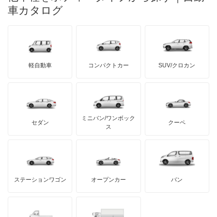
マイバッハ
キア
リンカーン
プロトン
車カタログ
ローバー
ランボルギーニ
日野自動車
ウィンダム
ブラバス
サンヨン
デロリアン
TD
ロールスロイス
デトマソ
三菱ふそう
エスクァイア
ミニ
ADモータース
サリーン
ドンカーブート
ジネッタ
アバルト
軽自動車
コンパクトカー
SUV/クロカン
UDトラックス
エスクァイア ハイブリッド
アルテガ
プリムス
バーキン
もっと見る
ケータハム
イノチェンティ
レクサス
エスティマ
テスラ
セアト
もっと見る
カーボディーズ
もっと見る
アキュラ
エスティマ ハイブリッド
ミニバン/ワンボック
ジープ
KTM
セダン
クーペ
モーガン
ス
エスティマエミーナ
もっと見る
ダッジ
アルテガ
バンデンプラス
エスティマルシーダ
GMC
マクラーレン
もっと見る
ステーションワゴン
オープンカー
バン
オリジン
ハマー
オースチン
オーパ
インフィニティ