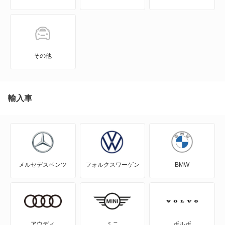
JPN TAXI
MIRAI
その他
MR-S
MR2
輸入車
RAV4
RAV4 PHV
メルセデスベンツ
フォルクスワーゲン
BMW
RAV4 ハイブリッド
SAI
WILL-VI
アウディ
ミニ
ボルボ