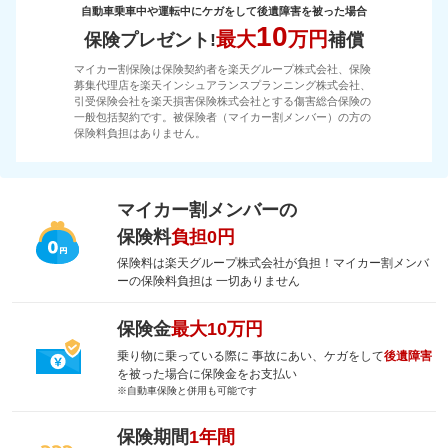
自動車乗車中や運転中にケガをして後遺障害を被った場合
10
最大
万円
保険プレゼント!
補償
マイカー割保険は保険契約者を楽天グループ株式会社、保険
募集代理店を楽天インシュアランスプランニング株式会社、
引受保険会社を楽天損害保険株式会社とする傷害総合保険の
一般包括契約です。被保険者（マイカー割メンバー）の方の
保険料負担はありません。
マイカー割メンバーの
保険料
負担0円
保険料は楽天グループ株式会社が負担！マイカー割メンバ
ーの保険料負担は 一切ありません
保険金
最大10万円
乗り物に乗っている際に 事故にあい、ケガをして
後遺障害
を被った場合に保険金をお支払い
※自動車保険と併用も可能です
保険期間
1年間