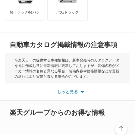
モーリス
オーリス
軽トラック/軽バン
バス/トラック
トライアンフ
もっと見る
オーリス ハイブリッド
MG
カムリ
自動車カタログ掲載情報の注意事項
ミニ
カムリ ハイブリッド
モーク
※楽天カーの提供する車種情報は、新車発売時のカタログデータ
を元に作成し常に最新情報に更新しておりますが、装備名称がメ
カムリグラシア
ーカー情報の名称と異なる場合、装備内容や価格情報などが更新
もっと見る
の遅れにより実際と異なる場合がございます。
カムロード
※最新情報につきましては、各メーカーの情報をご確認くださ
い。
もっと見る
※また安全装備につきましては同名称の装備であっても動作範囲
カリーナ
や性能に違いがございますので、詳細情報は各メーカーの情報を
ご確認ください。
カリーナED
楽天グループからのお得な情報
カリーナサーフ