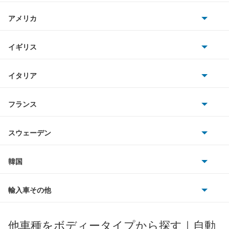
日産
アルテッツァ
AMG
アメリカ
ホンダ
アルテッツァジータ
BMW
キャデラック
イギリス
三菱
アルファード
BMWアルピナ
クライスラー
TVR
イタリア
マツダ
アルファード PHEV
スマート
サターン
アストンマーティン
アルファロメオ
フランス
いすゞ
アルファード ハイブリッド
アウディ
シボレー
ジャガー
アウトビアンキ
シトロエン
スバル
アレックス
スウェーデン
オペル
ビュイック
ダイムラー
フィアット
プジョー
スズキ
サーブ
アーバンサポーター
フォルクスワーゲン
韓国
フォード
ベントレー
フェラーリ
ルノー
ダイハツ
ボルボ
イスト
ポルシェ
ヒョンデ
ポンティアック
輸入車その他
ランドローバー
マセラティ
ブガッティ
光岡自動車
イプサム
メルセデス・ベンツ
デーウ
もっと見る
マーキュリー
BYD
ロータス
ランチア
他車種をボディータイプから探す｜自動
日産ディーゼル
もっと見る
ウィッシュ