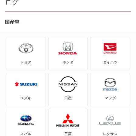
ログ
bZ4X
bZ4X ツーリング
国産車
C+pod
C-HR
トヨタ
ホンダ
ダイハツ
eQ
FJ クルーザー
GR86
スズキ
日産
マツダ
GRカローラ
GRヤリス
スバル
三菱
レクサス
iQ