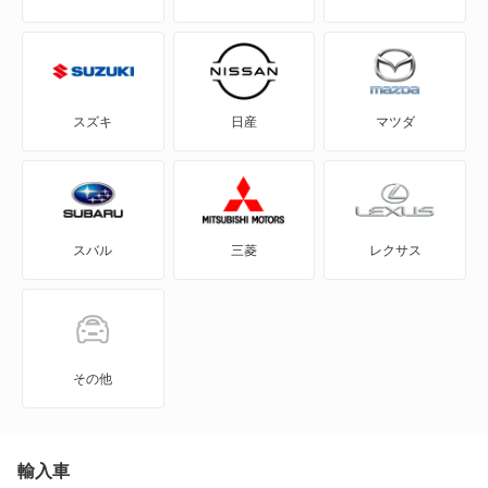
FJ クルーザー
GR86
スズキ
日産
マツダ
GRカローラ
GRヤリス
スバル
三菱
レクサス
iQ
JPN TAXI
MIRAI
その他
MR-S
MR2
輸入車