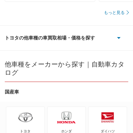
もっと見る
トヨタの他車種の車買取相場・価格を探す
86
bB
他車種をメーカーから探す｜自動車カタ
ログ
bZ4X
bZ4X ツーリング
国産車
C+pod
C-HR
トヨタ
ホンダ
ダイハツ
eQ