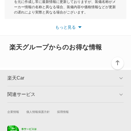
を元に作成し常に最新情報に更新しておりますが、装備名称がメ
カムリグラシア
ーカー情報の名称と異なる場合、装備内容や価格情報などが更新
もっと見る
の遅れにより実際と異なる場合がございます。
カムロード
※最新情報につきましては、各メーカーの情報をご確認くださ
い。
もっと見る
※また安全装備につきましては同名称の装備であっても動作範囲
カリーナ
や性能に違いがございますので、詳細情報は各メーカーの情報を
ご確認ください。
カリーナED
楽天グループからのお得な情報
カリーナサーフ
カリーナバン
楽天Car
カルディナ
関連サービス
TOP
よくある質問
カルディナバン
キャンペーン一覧
試乗・商談
新車購入
企業情報
個人情報保護方針
採用情報
カレン
楽天Car車買取
車検予約
カローラ
キズ修理予約
洗車・コーティング予約