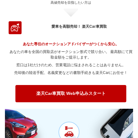
～ 70,000km
1,242.5万
1,056.2万
～ 60,000km
650.2万
552.7万
高値売却を目指したい方は
～ 50,000km
1,708.7万
1,452.3万
～ 40,000km
1,562.5万
1,328.2万
～ 90,000km
625万
531.2万
～ 80,000km
1,242.5万
1,056.2万
～ 70,000km
585.8万
498万
～ 60,000km
1,708.7万
1,452.3万
～ 50,000km
1,562.5万
1,328.2万
～ 100,000km
450万
382.4万
～ 90,000km
1,242.5万
1,056.2万
～ 80,000km
585.8万
498万
～ 70,000km
1,539.4万
1,308.4万
～ 60,000km
1,562.5万
1,328.2万
愛車を高額売却！ 楽天Car車買取
～ 120,000km
450万
382.4万
～ 100,000km
894.6万
760.4万
～ 90,000km
585.8万
498万
～ 80,000km
1,539.4万
1,308.4万
～ 70,000km
1,407.7万
1,196.6万
～ 150,000km
356.2万
302.7万
～ 120,000km
894.6万
760.4万
あなた専任のオークションアドバイザーがつくから安心。
～ 100,000km
421.7万
358.5万
～ 90,000km
1,539.4万
1,308.4万
～ 80,000km
1,407.7万
1,196.6万
あなたの車を全国の買取店がオークション形式で競り合い。 最高額にて買
～ 180,000km
287.5万
244.3万
～ 150,000km
708.2万
602万
～ 120,000km
421.7万
358.5万
～ 100,000km
取金額をご提示します。
1,108.3万
942万
～ 90,000km
1,407.7万
1,196.6万
～ 200,000km
212.5万
180.6万
窓口は1社だけのため、営業電話に悩まされることはありません。
～ 180,000km
571.5万
485.8万
～ 150,000km
333.9万
283.8万
～ 120,000km
1,108.3万
942万
～ 100,000km
1,013.5万
861.5万
売却後の陸送手配、名義変更などの書類手続きも楽天Carにお任せ！
～ 200,000km
422.4万
359.1万
～ 180,000km
269.4万
229万
～ 150,000km
877.4万
745.7万
～ 120,000km
1,013.5万
861.5万
～ 200,000km
199.1万
169.3万
～ 180,000km
708.1万
601.8万
～ 150,000km
802.3万
682万
楽天Car車買取 Web申込みスタート
～ 200,000km
523.3万
444.8万
～ 180,000km
647.5万
550.4万
～ 200,000km
478.6万
406.8万