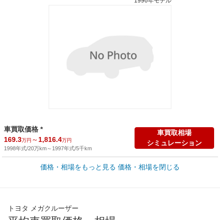
1996年モデル
車買取価格 *
車買取相場
169.3
～
1,816.4
万円
万円
シミュレーション
1998年式/20万km
～
1997年式/5千km
価格・相場をもっと見る
価格・相場を閉じる
新車カタログ価格
他車種を
980
カタログから検索
万円
全国平均の車検価格 *
楽天Car車検で
トヨタ メガクルーザー
- 円
店舗を検索