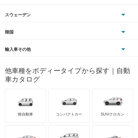
アウディ
シボレー
ジャガー
アウトビアンキ
シトロエン
スバル
アレックス
スウェーデン
オペル
ビュイック
ダイムラー
フィアット
プジョー
スズキ
サーブ
アーバンサポーター
フォルクスワーゲン
韓国
フォード
ベントレー
フェラーリ
ルノー
ダイハツ
ボルボ
イスト
ポルシェ
ヒョンデ
ポンティアック
輸入車その他
ランドローバー
マセラティ
ブガッティ
光岡自動車
イプサム
メルセデス・ベンツ
デーウ
もっと見る
マーキュリー
BYD
ロータス
ランチア
他車種をボディータイプから探す｜自動
日産ディーゼル
もっと見る
ウィッシュ
マイバッハ
キア
リンカーン
プロトン
車カタログ
ローバー
ランボルギーニ
日野自動車
ウィンダム
ブラバス
サンヨン
デロリアン
TD
ロールスロイス
デトマソ
三菱ふそう
エスクァイア
ミニ
ADモータース
サリーン
ドンカーブート
ジネッタ
アバルト
軽自動車
コンパクトカー
SUV/クロカン
UDトラックス
エスクァイア ハイブリッド
アルテガ
プリムス
バーキン
もっと見る
ケータハム
イノチェンティ
レクサス
エスティマ
テスラ
セアト
もっと見る