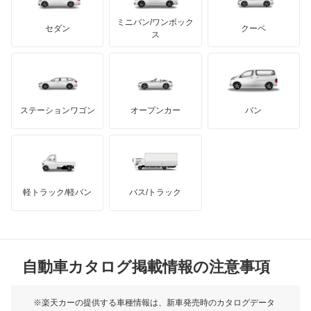
カーボディーズ
もっと見る
アキュラ
エスティマ ハイブリッド
ミニバン/ワンボック
ジープ
KTM
セダン
クーペ
モーガン
ス
エスティマエミーナ
もっと見る
ダッジ
アルテガ
バンデンプラス
エスティマルシーダ
GMC
マクラーレン
もっと見る
ステーションワゴン
オープンカー
バン
オリジン
ハマー
オースチン
オーパ
インフィニティ
モーリス
オーリス
軽トラック/軽バン
バス/トラック
トライアンフ
もっと見る
オーリス ハイブリッド
MG
カムリ
自動車カタログ掲載情報の注意事項
ミニ
カムリ ハイブリッド
モーク
※楽天カーの提供する車種情報は、新車発売時のカタログデータ