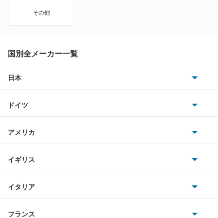
アバロン
その他
アベンシスセダン
アベンシスワゴン
国別全メーカー一覧
アリオン
日本
トヨタ
アリスト
ドイツ
日産
アルテッツァ
AMG
アメリカ
ホンダ
アルテッツァジータ
BMW
キャデラック
イギリス
三菱
アルファード
BMWアルピナ
クライスラー
TVR
イタリア
マツダ
アルファード PHEV
スマート
サターン
アストンマーティン
アルファロメオ
フランス
いすゞ
アルファード ハイブリッド