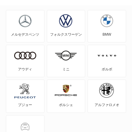
RAV4
RAV4 PHV
メルセデスベンツ
フォルクスワーゲン
BMW
RAV4 ハイブリッド
SAI
WILL-VI
アウディ
ミニ
ボルボ
WILL-VS
WILL-サイファ
プジョー
ポルシェ
アルファロメオ
アイシス
アクア