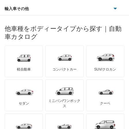
ダイハツ
ボルボ
イスト
ポルシェ
ヒョンデ
ポンティアック
輸入車その他
ランドローバー
マセラティ
ブガッティ
光岡自動車
イプサム
メルセデス・ベンツ
デーウ
もっと見る
マーキュリー
BYD
ロータス
ランチア
他車種をボディータイプから探す｜自動
日産ディーゼル
もっと見る
ウィッシュ
マイバッハ
キア
リンカーン
プロトン
車カタログ
ローバー
ランボルギーニ
日野自動車
ウィンダム
ブラバス
サンヨン
デロリアン
TD
ロールスロイス
デトマソ
三菱ふそう
エスクァイア
ミニ
ADモータース
サリーン
ドンカーブート
ジネッタ
アバルト
軽自動車
コンパクトカー
SUV/クロカン
UDトラックス
エスクァイア ハイブリッド
アルテガ
プリムス
バーキン
もっと見る
ケータハム
イノチェンティ
レクサス
エスティマ
テスラ
セアト
もっと見る
カーボディーズ
もっと見る
アキュラ
エスティマ ハイブリッド
ミニバン/ワンボック
ジープ
KTM
セダン
クーペ
モーガン
ス
エスティマエミーナ
もっと見る
ダッジ
アルテガ
バンデンプラス
エスティマルシーダ