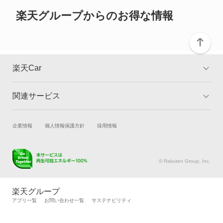
ご確認ください。
カリーナED
楽天グループからのお得な情報
カリーナサーフ
カリーナバン
楽天Car
カルディナ
関連サービス
TOP
よくある質問
カルディナバン
キャンペーン一覧
試乗・商談
新車購入
企業情報
個人情報保護方針
採用情報
カレン
楽天Car車買取
車検予約
カローラ
キズ修理予約
洗車・コーティング予約
© Rakuten Group, Inc.
メンテナンス管理
タイヤ・パーツ購入
カローラ クーペ
タイヤ交換サービス
楽天Car マガジン
楽天グループ
自動車カタログ
自動車保険
アプリ一覧
お問い合わせ一覧
サステナビリティ
カローラ ツーリング
楽天マイカー割