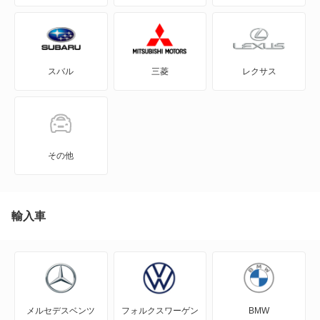
GRカローラ
GRヤリス
スバル
三菱
レクサス
iQ
JPN TAXI
MIRAI
その他
MR-S
MR2
輸入車
RAV4
RAV4 PHV
メルセデスベンツ
フォルクスワーゲン
BMW
RAV4 ハイブリッド