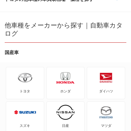
86
bB
他車種をメーカーから探す｜自動車カタ
ログ
bZ4X
bZ4X ツーリング
国産車
C+pod
C-HR
トヨタ
ホンダ
ダイハツ
eQ
FJ クルーザー
GR86
スズキ
日産
マツダ