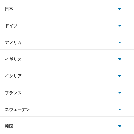
アリオン
日本
トヨタ
アリスト
ドイツ
日産
アルテッツァ
AMG
アメリカ
ホンダ
アルテッツァジータ
BMW
キャデラック
イギリス
三菱
アルファード
BMWアルピナ
クライスラー
TVR
イタリア
マツダ
アルファード PHEV
スマート
サターン
アストンマーティン
アルファロメオ
フランス
いすゞ
アルファード ハイブリッド
アウディ
シボレー
ジャガー
アウトビアンキ
シトロエン
スバル
アレックス
スウェーデン
オペル
ビュイック
ダイムラー
フィアット
プジョー
スズキ
サーブ
アーバンサポーター
フォルクスワーゲン
韓国
フォード
ベントレー
フェラーリ
ルノー