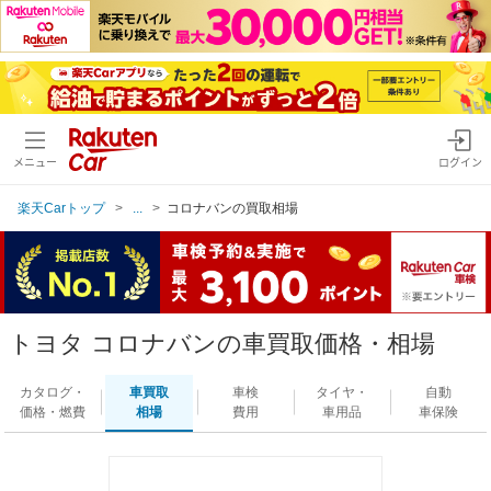
メニュー
ログイン
楽天Carトップ
...
コロナバンの買取相場
トヨタ コロナバンの車買取価格・相場
カタログ・
車買取
車検
タイヤ・
自動
価格・燃費
相場
費用
車用品
車保険