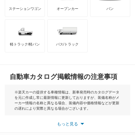
GMC
マクラーレン
もっと見る
ステーションワゴン
オープンカー
バン
オリジン
ハマー
オースチン
オーパ
インフィニティ
モーリス
オーリス
軽トラック/軽バン
バス/トラック
トライアンフ
もっと見る
オーリス ハイブリッド
MG
カムリ
自動車カタログ掲載情報の注意事項
ミニ
カムリ ハイブリッド
モーク
※楽天カーの提供する車種情報は、新車発売時のカタログデータ
を元に作成し常に最新情報に更新しておりますが、装備名称がメ
カムリグラシア
ーカー情報の名称と異なる場合、装備内容や価格情報などが更新
もっと見る
の遅れにより実際と異なる場合がございます。
カムロード
※最新情報につきましては、各メーカーの情報をご確認くださ
い。
もっと見る
※また安全装備につきましては同名称の装備であっても動作範囲
カリーナ
や性能に違いがございますので、詳細情報は各メーカーの情報を