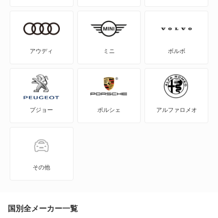
SAI
WILL-VI
アウディ
ミニ
ボルボ
WILL-VS
WILL-サイファ
プジョー
ポルシェ
アルファロメオ
アイシス
アクア
アバロン
その他
アベンシスセダン
アベンシスワゴン
国別全メーカー一覧