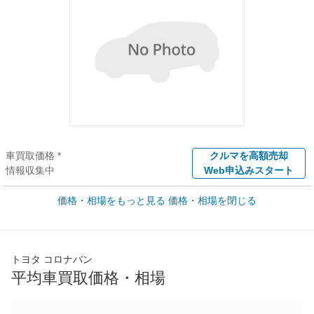
車買取価格 *
クルマを高額売却
情報収集中
Web申込みスタート
価格・相場をもっと見る
価格・相場を閉じる
新車カタログ価格
他車種を
- 万円
カタログから検索
全国平均の車検価格 *
楽天Car車検で
トヨタ コロナバン
- 円
店舗を検索
平均車買取価格・相場
*当該価格は車種別の価格となります。