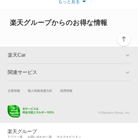
もっと見る
※また安全装備につきましては同名称の装備であっても動作範囲
レヴォーグ
や性能に違いがございますので、詳細情報は各メーカーの情報を
ご確認ください。
レヴォーグ レイバック
楽天グループからのお得な情報
ヴィヴィオ
ヴィヴィオバン
楽天Car
もっと見る
関連サービス
TOP
よくある質問
キャンペーン一覧
試乗・商談
新車購入
企業情報
個人情報保護方針
採用情報
楽天Car車買取
車検予約
キズ修理予約
洗車・コーティング予約
© Rakuten Group, Inc.
メンテナンス管理
タイヤ・パーツ購入
タイヤ交換サービス
楽天Car マガジン
楽天グループ
自動車カタログ
自動車保険
アプリ一覧
お問い合わせ一覧
サステナビリティ