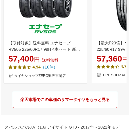
【取付対象】送料無料 エナセーブ
【最大P20倍】〜2
RV505 225/60R17 99H 4本セット 新品
225/60R17 99V Y
夏タイヤ ダンロップ DUNLOP
XT AE61 ヨコ
57,400
57,360
円
円
送料無料
ENASAVE
タイヤ 単品 4本価格 
4.75
（16件）
4.94
料無料
TIRE SHOP 4
タイヤショップZERO楽天市場店
楽天市場でこの車種のサマータイヤをもっと見る
スバル スバルXV（1.6i アイサイト GT3 - 2017年～2022年モデ