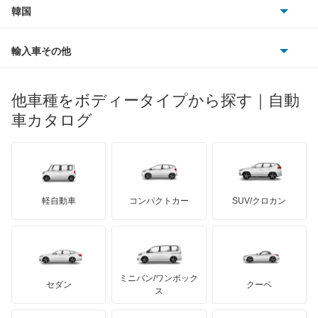
スズキ
サーブ
ドミンゴ
フォルクスワーゲン
韓国
フォード
ベントレー
フェラーリ
ルノー
ダイハツ
ボルボ
ビッグホーンワゴン
ポルシェ
ヒョンデ
ポンティアック
輸入車その他
ランドローバー
マセラティ
ブガッティ
光岡自動車
フォレスター
メルセデス・ベンツ
デーウ
もっと見る
マーキュリー
BYD
ロータス
ランチア
他車種をボディータイプから探す｜自動
日産ディーゼル
もっと見る
フォレスター ハイブリッド
マイバッハ
キア
リンカーン
プロトン
車カタログ
ローバー
ランボルギーニ
日野自動車
プレオ
ブラバス
サンヨン
デロリアン
TD
ロールスロイス
デトマソ
三菱ふそう
プレオ プラス
ミニ
ADモータース
サリーン
ドンカーブート
ジネッタ
アバルト
軽自動車
コンパクトカー
SUV/クロカン
UDトラックス
プレオネスタ
アルテガ
プリムス
バーキン
もっと見る
ケータハム
イノチェンティ
レクサス
プレオバン
テスラ
セアト
もっと見る
カーボディーズ
もっと見る
アキュラ
ルクラ
ミニバン/ワンボック
ジープ
KTM
セダン
クーペ
モーガン
ス
レオーネ
もっと見る