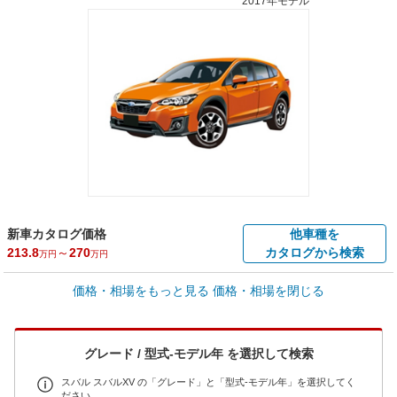
2017年モデル
新車カタログ価格
他車種を
213.8
～
270
カタログから検索
万円
万円
車買取価格 *
価格・相場をもっと見る
価格・相場を閉じる
車買取相場
6.6
～
236.4
万円
万円
シミュレーション
2015年式/20万km
～
2022年式/5千km
グレード / 型式-モデル年 を選択して検索
全国平均の車検価格 *
楽天Car車検で
65,050
店舗を検索
円
スバル スバルXV の「グレード」と「型式-モデル年」を選択してく
ださい。