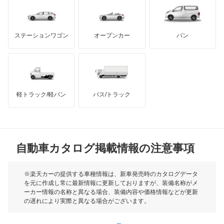
ダッジ
アルテガ
バンデンプラス
レオーネバン
GMC
マクラーレン
もっと見る
ステーションワゴン
オープンカー
バン
レガシィ
ハマー
オースチン
レガシィB4
インフィニティ
モーリス
レガシィアウトバック
軽トラック/軽バン
バス/トラック
トライアンフ
もっと見る
レガシィツーリングワゴン
MG
レガシィランカスター
自動車カタログ掲載情報の注意事項
ミニ
レックス
モーク
※楽天カーの提供する車種情報は、新車発売時のカタログデータ
を元に作成し常に最新情報に更新しておりますが、装備名称がメ
レックスコンビ
ーカー情報の名称と異なる場合、装備内容や価格情報などが更新
もっと見る
の遅れにより実際と異なる場合がございます。
レックスバン
※最新情報につきましては、各メーカーの情報をご確認くださ
い。