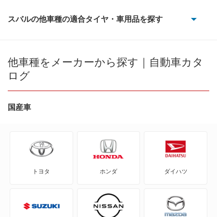
スバルの他車種の適合タイヤ・車用品を探す
BRZ
R1
他車種をメーカーから探す｜自動車カタ
ログ
R2
WRX S4
国産車
WRX STI
アルシオーネ
トヨタ
ホンダ
ダイハツ
アルシオーネSVX
インプレッサ