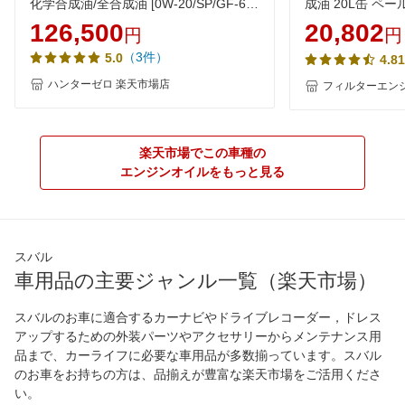
化学合成油/全合成油 [0W-20/SP/GF-6A]
成油 20L缶 ペー
AQ3 100％化学合成油 VHVI 自動車用エ
イル 0W20 化学
126,500
20,802
円
円
ンジンオイル【法人限定】
安 激安 安い
（3件）
5.0
4.81
ハンターゼロ 楽天市場店
フィルターエンジ
楽天市場でこの車種の
エンジンオイルをもっと見る
スバル
車用品の主要ジャンル一覧（楽天市場）
スバルのお車に適合するカーナビやドライブレコーダー，ドレス
アップするための外装パーツやアクセサリーからメンテナンス用
品まで、カーライフに必要な車用品が多数揃っています。スバル
のお車をお持ちの方は、品揃えが豊富な楽天市場をご活用くださ
い。