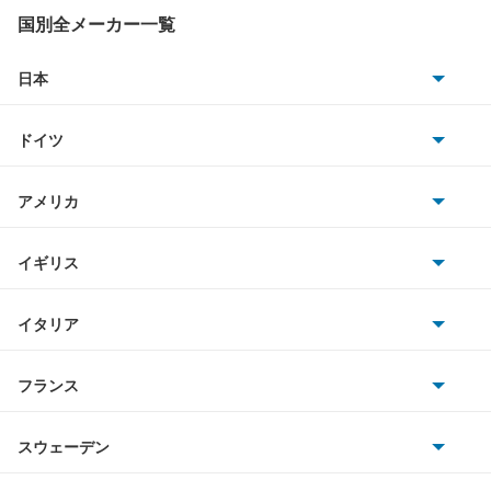
ステラ
国別全メーカー一覧
ステラ カスタム
日本
トヨタ
スバルXVハイブリッド
ドイツ
日産
ソルテラ
AMG
アメリカ
ホンダ
ディアスワゴン
BMW
キャデラック
イギリス
三菱
デックス
BMWアルピナ
クライスラー
TVR
イタリア
マツダ
トラヴィック
スマート
サターン
アストンマーティン
アルファロメオ
フランス
いすゞ
トレイルシーカー
アウディ
シボレー
ジャガー
アウトビアンキ
シトロエン
スバル
トレジア
スウェーデン
オペル
ビュイック
ダイムラー
フィアット
プジョー