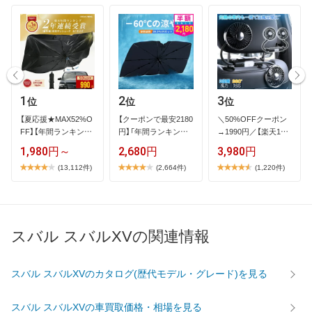
1
2
3
位
位
位
【​夏​応​援​★​M​A​X​5​2​%​O​
【​ク​ー​ポ​ン​で​最​安​2​1​8​0​
＼​5​0​%​O​F​F​ク​ー​ポ​ン​
F​F​】​【​年​間​ラ​ン​キ​ン​グ​
円​】​「​年​間​ラ​ン​キ​ン​…
→​1​9​9​0​円​／​【​楽​天​1​位​
1​…
】​2​…
1,980円～
2,680円
3,980円
(13,112件)
(2,664件)
(1,220件)
スバル スバルXVの関連情報
スバル スバルXVのカタログ(歴代モデル・グレード)を見る
スバル スバルXVの車買取価格・相場を見る