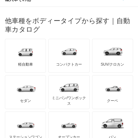
マセラティ
ブガッティ
光岡自動車
フォレスター
メルセデス・ベンツ
デーウ
もっと見る
マーキュリー
BYD
ロータス
ランチア
他車種をボディータイプから探す｜自動
日産ディーゼル
もっと見る
フォレスター ハイブリッド
マイバッハ
キア
リンカーン
プロトン
車カタログ
ローバー
ランボルギーニ
日野自動車
プレオ
ブラバス
サンヨン
デロリアン
TD
ロールスロイス
デトマソ
三菱ふそう
プレオ プラス
ミニ
ADモータース
サリーン
ドンカーブート
ジネッタ
アバルト
軽自動車
コンパクトカー
SUV/クロカン
UDトラックス
プレオネスタ
アルテガ
プリムス
バーキン
もっと見る
ケータハム
イノチェンティ
レクサス
プレオバン
テスラ
セアト
もっと見る
カーボディーズ
もっと見る
アキュラ
ルクラ
ミニバン/ワンボック
ジープ
KTM
セダン
クーペ
モーガン
ス
レオーネ
もっと見る
ダッジ
アルテガ
バンデンプラス
レオーネバン
GMC
マクラーレン
もっと見る
ステーションワゴン
オープンカー
バン