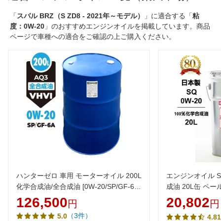
「
スバル BRZ（S ZD8 - 2021年～モデル）
」に適合する「
粘
度：0W-20
」のおすすめエンジンオイルを掲載しています。商品
ページで車種への適合をご確認の上ご購入ください。
ハンターゼロ 車用 モーターオイル 200L
エンジンオイル SQ
化学合成油/全合成油 [0W-20/SP/GF-6A]
成油 20L缶 ペー
AQ3 100％化学合成油 VHVI 自動車用エ
イル 0W20 化学
126,500
20,802
円
円
ンジンオイル【法人限定】
安 激安 安い
（3件）
5.0
4.81