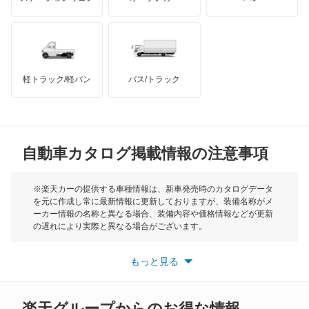
レガシィ
ハマー
オースチン
レガシィB4
インフィニティ
モーリス
レガシィアウトバック
軽トラック/軽バン
バス/トラック
トライアンフ
もっと見る
レガシィツーリングワゴン
MG
レガシィランカスター
自動車カタログ掲載情報の注意事項
ミニ
レックス
モーク
※楽天カーの提供する車種情報は、新車発売時のカタログデータ
を元に作成し常に最新情報に更新しておりますが、装備名称がメ
レックスコンビ
ーカー情報の名称と異なる場合、装備内容や価格情報などが更新
もっと見る
の遅れにより実際と異なる場合がございます。
レックスバン
※最新情報につきましては、各メーカーの情報をご確認くださ
い。
もっと見る
※また安全装備につきましては同名称の装備であっても動作範囲
レヴォーグ
や性能に違いがございますので、詳細情報は各メーカーの情報を
ご確認ください。
レヴォーグ レイバック
楽天グループからのお得な情報