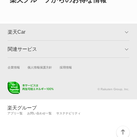
ヴィヴィオ
ヴィヴィオバン
楽天Car
もっと見る
関連サービス
TOP
よくある質問
キャンペーン一覧
試乗・商談
新車購入
企業情報
個人情報保護方針
採用情報
楽天Car車買取
車検予約
キズ修理予約
洗車・コーティング予約
© Rakuten Group, Inc.
メンテナンス管理
タイヤ・パーツ購入
タイヤ交換サービス
楽天Car マガジン
楽天グループ
自動車カタログ
自動車保険
アプリ一覧
お問い合わせ一覧
サステナビリティ
楽天マイカー割