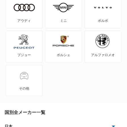
サンバーディアスワゴン
サンバートライ
アウディ
ミニ
ボルボ
サンバートラック
サンバーバン
プジョー
ポルシェ
アルファロメオ
シフォン
シフォン トライ
ジャスティ
その他
ステラ
ステラ カスタム
国別全メーカー一覧
スバルXV
日本