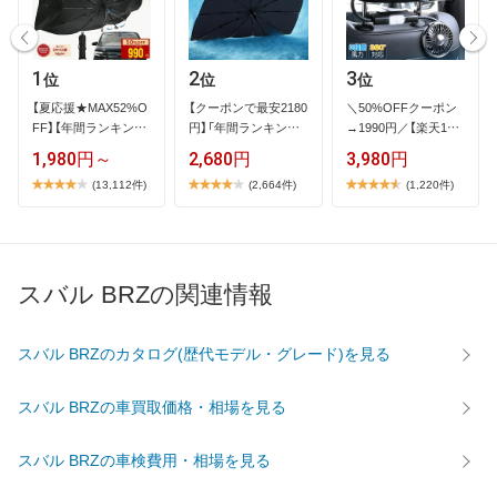
1
2
3
位
位
位
【​夏​応​援​★​M​A​X​5​2​%​O​
【​ク​ー​ポ​ン​で​最​安​2​1​8​0​
＼​5​0​%​O​F​F​ク​ー​ポ​ン​
F​F​】​【​年​間​ラ​ン​キ​ン​グ​
円​】​「​年​間​ラ​ン​キ​ン​…
→​1​9​9​0​円​／​【​楽​天​1​位​
1​…
】​2​…
1,980円～
2,680円
3,980円
(13,112件)
(2,664件)
(1,220件)
スバル BRZの関連情報
スバル BRZのカタログ(歴代モデル・グレード)を見る
スバル BRZの車買取価格・相場を見る
スバル BRZの車検費用・相場を見る