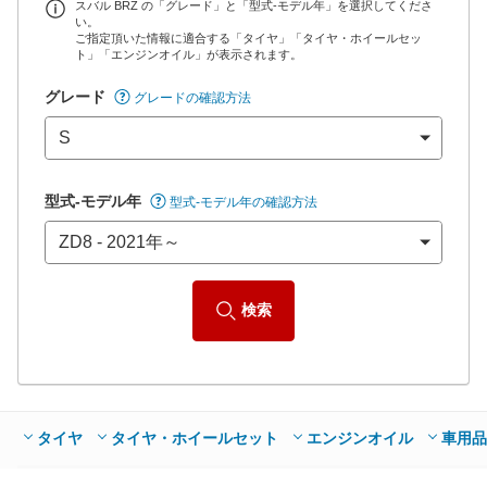
65,050
店舗を検索
円
スバル BRZ の「グレード」と「型式-モデル年」を選択してくださ
い。
ご指定頂いた情報に適合する「タイヤ」「タイヤ・ホイールセッ
*当該価格は車種別の価格となります。
ト」「エンジンオイル」が表示されます。
グレード
グレードの確認方法
型式-モデル年
型式-モデル年の確認方法
検索
タイヤ
タイヤ・ホイールセット
エンジンオイル
車用品