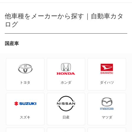
R2
他車種をメーカーから探す｜自動車カタ
ログ
WRX S4
WRX STI
国産車
アルシオーネ
アルシオーネSVX
トヨタ
ホンダ
ダイハツ
インプレッサ
インプレッサ ハイブリッド
インプレッサG4
スズキ
日産
マツダ
インプレッサXV