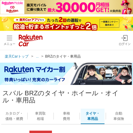
メニュー
ログイン
楽天Carトップ
...
BRZのタイヤ・車用品
スバル BRZのタイヤ・ホイール・オイ
ル・車用品
カタログ・
車買取
車検
タイヤ・
自動
価格・燃費
相場
費用
車用品
車保険