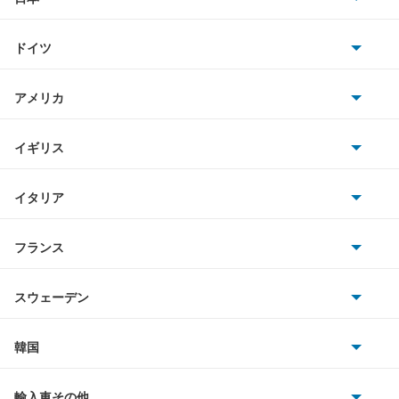
トヨタ
スバルXVハイブリッド
ドイツ
日産
ソルテラ
AMG
アメリカ
ホンダ
ディアスワゴン
BMW
キャデラック
イギリス
三菱
デックス
BMWアルピナ
クライスラー
TVR
イタリア
マツダ
トラヴィック
スマート
サターン
アストンマーティン
アルファロメオ
フランス
いすゞ
トレイルシーカー
アウディ
シボレー
ジャガー
アウトビアンキ
シトロエン
スバル
トレジア
スウェーデン
オペル
ビュイック
ダイムラー
フィアット
プジョー
スズキ
サーブ
ドミンゴ
フォルクスワーゲン
韓国
フォード
ベントレー
フェラーリ
ルノー
ダイハツ
ボルボ
ビッグホーンワゴン
ポルシェ
ヒョンデ
ポンティアック
輸入車その他
ランドローバー