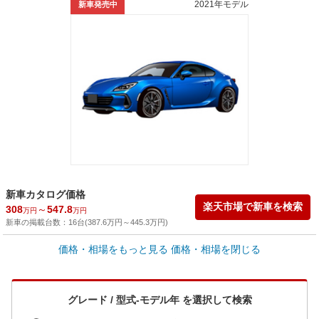
2021年モデル
新車発売中
新車カタログ価格
楽天市場で新車を検索
308
～
547.8
万円
万円
新車の掲載台数：
16
台(
387.6
万円
～
445.3
万円
)
車買取価格 *
価格・相場をもっと見る
価格・相場を閉じる
車買取相場
8.1
～
363.8
万円
万円
シミュレーション
2015年式/20万km
～
2026年式/5千km
グレード / 型式-モデル年 を選択して検索
全国平均の車検価格 *
楽天Car車検で