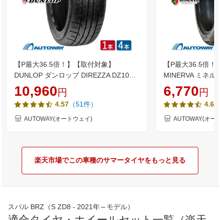
【P最大36.5倍！】【取付対象】
【P最大36.5倍
DUNLOP ダンロップ DIREZZA DZ102
MINERVA ミネルバ 
215/45R17 (215/45/17 215-45-17
(215/45/17 215-
10,960
6,770
円
円
215/45-17) サマータイヤ 夏タイヤ 単品
ータイヤ 夏タイヤ 
（51件）
4.57
4.64
2本 4本 17インチ
チ
AUTOWAY(オートウェイ)
AUTOWAY(オー
楽天市場でこの車種のサマータイヤをもっと見る
スバル BRZ（S ZD8 - 2021年～モデル）
適合タイヤ・ホイールセット一覧（楽天