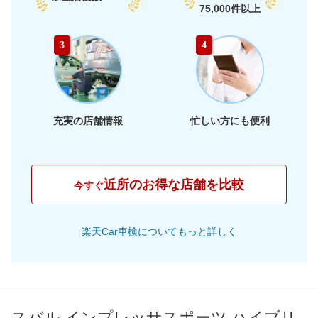
74,840
75,000件以上
愛知県
店舗を探す
円
74,640
静岡県
店舗を探す
東
円
3
4
74,580
海
岐阜県
店舗を探す
円
71,560
三重県
店舗を探す
円
充実の店舗情報
忙しい方にも便利
69,470
大阪府
店舗を探す
円
71,700
兵庫県
店舗を探す
円
近所のお得な店舗を比較
今すぐ
69,870
京都府
店舗を探す
近
円
楽天Car車検についてもっと詳しく
69,750
畿
滋賀県
店舗を探す
円
74,430
奈良県
店舗を探す
円
75,240
和歌山県
店舗を探す
円
スバル インプレッサスポーツ ハイブリ