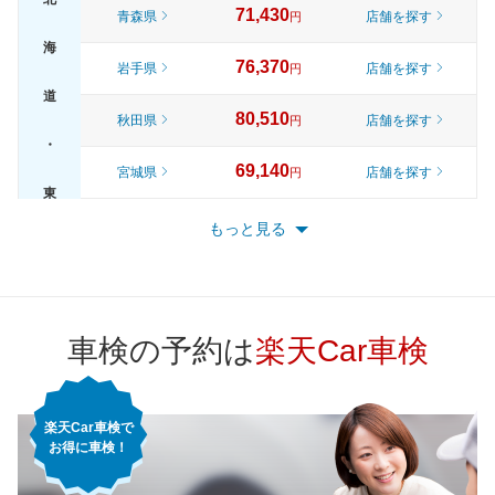
71,430
青森県
店舗を探す
円
海
76,370
岩手県
店舗を探す
円
道
80,510
秋田県
店舗を探す
円
・
69,140
宮城県
店舗を探す
円
東
74,730
山形県
店舗を探す
円
もっと見る
北
79,780
福島県
店舗を探す
円
82,310
東京都
店舗を探す
円
車検の予約は
楽天Car車検
75,490
神奈川県
店舗を探す
円
楽天Car車検で
71,330
千葉県
店舗を探す
円
お得に車検！
76,700
埼玉県
店舗を探す
関
円