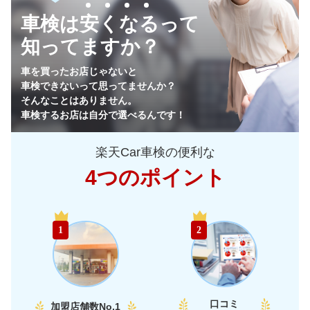
車検は安くなるって
77,100
東
茨城県
店舗を探す
円
知ってますか？
73,620
栃木県
店舗を探す
円
車を買ったお店じゃないと
車検できないって思ってませんか？
72,690
群馬県
店舗を探す
円
そんなことはありません。
車検するお店は自分で選べるんです！
74,680
山梨県
店舗を探す
円
楽天Car車検の便利な
78,760
長野県
店舗を探す
円
4つのポイント
81,870
新潟県
店舗を探す
円
中
67,250
富山県
店舗を探す
円
1
2
部
68,670
石川県
店舗を探す
円
74,240
福井県
店舗を探す
円
口コミ
加盟店舗数
No.1