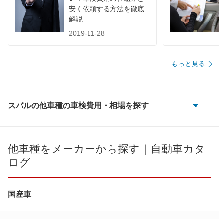
67,180
福岡県
店舗を探す
円
安く依頼する方法を徹底
解説
68,730
佐賀県
店舗を探す
円
2019-11-28
九
73,650
長崎県
店舗を探す
円
州
もっと見る
72,620
熊本県
店舗を探す
円
・
71,360
大分県
店舗を探す
円
スバルの他車種の車検費用・相場を探す
沖
75,330
BRZ
宮崎県
店舗を探す
円
縄
72,700
鹿児島県
店舗を探す
R1
円
他車種をメーカーから探す｜自動車カタ
ログ
74,490
沖縄県
店舗を探す
円
R2
WRX S4
国産車
WRX STI