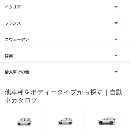
クライスラー
TVR
イタリア
マツダ
トラヴィック
スマート
サターン
アストンマーティン
アルファロメオ
フランス
いすゞ
トレイルシーカー
アウディ
シボレー
ジャガー
アウトビアンキ
シトロエン
スバル
トレジア
スウェーデン
オペル
ビュイック
ダイムラー
フィアット
プジョー
スズキ
サーブ
ドミンゴ
フォルクスワーゲン
韓国
フォード
ベントレー
フェラーリ
ルノー
ダイハツ
ボルボ
ビッグホーンワゴン
ポルシェ
ヒョンデ
ポンティアック
輸入車その他
ランドローバー
マセラティ
ブガッティ
光岡自動車
フォレスター
メルセデス・ベンツ
デーウ
もっと見る
マーキュリー
BYD
ロータス
ランチア
他車種をボディータイプから探す｜自動
日産ディーゼル
もっと見る
フォレスター ハイブリッド
マイバッハ
キア
リンカーン
プロトン
車カタログ
ローバー
ランボルギーニ
日野自動車
プレオ
ブラバス
サンヨン
デロリアン
TD
ロールスロイス
デトマソ
三菱ふそう
プレオ プラス
ミニ
ADモータース
サリーン
ドンカーブート
ジネッタ