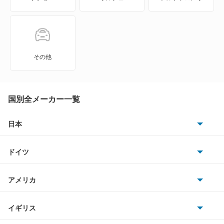
シフォン
シフォン トライ
ジャスティ
その他
ステラ
ステラ カスタム
国別全メーカー一覧
スバルXV
日本
トヨタ
スバルXVハイブリッド
ドイツ
日産
ソルテラ
AMG
アメリカ
ホンダ
ディアスワゴン
BMW
キャデラック
イギリス
三菱
デックス
BMWアルピナ