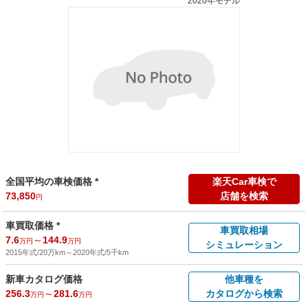
2020年モデル
全国平均の車検価格 *
楽天Car車検で
73,850
店舗を検索
円
車買取価格 *
車買取相場
7.6
～
144.9
万円
万円
シミュレーション
2015年式/20万km
～
2020年式/5千km
新車カタログ価格
他車種を
256.3
～
281.6
カタログから検索
万円
万円