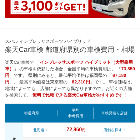
スバル インプレッサスポーツ ハイブリッド
楽天Car車検 都道府県別の車検費用・相場
楽天Car車検で 「
インプレッサスポーツ ハイブリッド（大型乗用
車）
」 の車検を依頼した場合、全国平均の車検費用は、 「
73,850
円
」です。 県別にみると、最低平均価格は
福岡県
の 「
67,180
円
」、 最高平均価格は
東京都
の「
82,310円
」です。 車検価格は、
地域によっても、店舗によっても異なりますので、お近くの店舗
を検索して、
無料で比較できる楽天Car車検がおすすめです！
平均
都道府県
車検見積り店舗
参考費用
72,860
北海道
店舗を探す
円
北