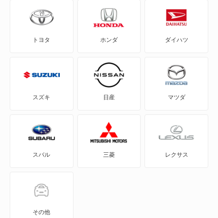
アルシオーネ
トヨタ
ホンダ
ダイハツ
アルシオーネSVX
インプレッサ
インプレッサ ハイブリッド
スズキ
日産
マツダ
インプレッサG4
インプレッサXV
スバル
三菱
レクサス
インプレッサアネシス
インプレッサスポーツ
インプレッサワゴン
その他