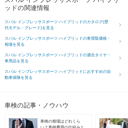
ッドの関連情報
70,120
岡山県
店舗を探す
円
スバル インプレッサスポーツ ハイブリッドのカタログ(歴
69,890
広島県
店舗を探す
円
代モデル・グレード)を見る
中
70,760
鳥取県
店舗を探す
円
スバル インプレッサスポーツ ハイブリッドの車買取価格・
国
相場を見る
76,820
島根県
店舗を探す
円
スバル インプレッサスポーツ ハイブリッドの適合タイヤ・
車用品を見る
72,880
山口県
店舗を探す
円
スバル インプレッサスポーツ ハイブリッドにおすすめの自
71,440
愛媛県
店舗を探す
円
動車保険を見る
71,510
香川県
店舗を探す
四
円
74,000
国
高知県
店舗を探す
車検の記事・ノウハウ
円
77,490
徳島県
店舗を探す
円
車検の相場はどれくら
い？車検費用の仕組みと