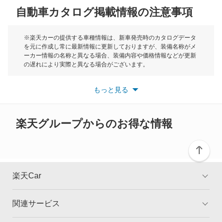
レガシィランカスター
自動車カタログ掲載情報の注意事項
ミニ
レックス
モーク
※楽天カーの提供する車種情報は、新車発売時のカタログデータ
を元に作成し常に最新情報に更新しておりますが、装備名称がメ
レックスコンビ
ーカー情報の名称と異なる場合、装備内容や価格情報などが更新
もっと見る
の遅れにより実際と異なる場合がございます。
レックスバン
※最新情報につきましては、各メーカーの情報をご確認くださ
い。
もっと見る
※また安全装備につきましては同名称の装備であっても動作範囲
レヴォーグ
や性能に違いがございますので、詳細情報は各メーカーの情報を
ご確認ください。
レヴォーグ レイバック
楽天グループからのお得な情報
ヴィヴィオ
ヴィヴィオバン
楽天Car
もっと見る
関連サービス
TOP
よくある質問
キャンペーン一覧