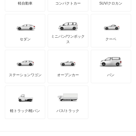
アバルト
軽自動車
コンパクトカー
SUV/クロカン
UDトラックス
プレオネスタ
アルテガ
プリムス
バーキン
もっと見る
ケータハム
イノチェンティ
レクサス
プレオバン
テスラ
セアト
もっと見る
カーボディーズ
もっと見る
アキュラ
ルクラ
ミニバン/ワンボック
ジープ
KTM
セダン
クーペ
モーガン
ス
レオーネ
もっと見る
ダッジ
アルテガ
バンデンプラス
レオーネバン
GMC
マクラーレン
もっと見る
ステーションワゴン
オープンカー
バン
レガシィ
ハマー
オースチン
レガシィB4
インフィニティ
モーリス
レガシィアウトバック
軽トラック/軽バン
バス/トラック
トライアンフ
もっと見る
レガシィツーリングワゴン
MG