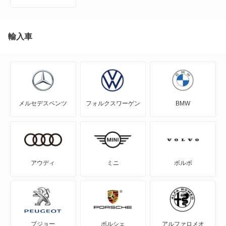
エクシーガ
エクシーガ クロスオーバー7
輸入車
クロストレック
サンバーダンプ
メルセデスベンツ
フォルクスワーゲン
BMW
サンバーディアスバン
サンバーディアスワゴン
サンバートライ
アウディ
ミニ
ボルボ
サンバートラック
サンバーバン
プジョー
ポルシェ
アルファロメオ