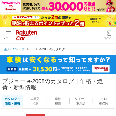
メニュー
ログイン
楽天Carトップ
...
e-2008のカタログ
プジョー e-2008のカタログ｜価格・燃
費・新型情報
カタログ・
車買取
車検
タイヤ・
自動
価格・燃費
相場
費用
車用品
車保険