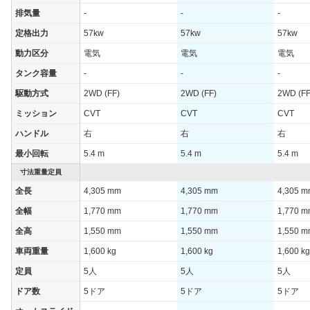
排気量
-
-
-
定格出力
57kw
57kw
57kw
動力区分
電気
電気
電気
タンク容量
-
-
-
駆動方式
2WD (FF)
2WD (FF)
2WD (FF
ミッション
CVT
CVT
CVT
ハンドル
右
右
右
最小回転
5.4 m
5.4 m
5.4 m
寸法重量定員
全長
4,305 mm
4,305 mm
4,305 
全幅
1,770 mm
1,770 mm
1,770 
全高
1,550 mm
1,550 mm
1,550 
車両重量
1,600 kg
1,600 kg
1,600 kg
定員
5人
5人
5人
ドア数
5ドア
5ドア
5ドア