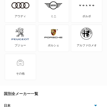
307CC
307SW
アウディ
ミニ
ボルボ
308
308CC
プジョー
ポルシェ
アルファロメオ
308SW
309
405
その他
405 ブレーク
406
国別全メーカー一覧
406 ブレーク
日本