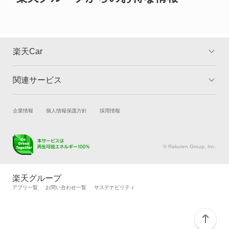
楽天Car
関連サービス
TOP
よくある質問
キャンペーン一覧
試乗・商談
新車購入
企業情報
個人情報保護方針
採用情報
楽天Car車買取
車検予約
キズ修理予約
洗車・コーティング予約
© Rakuten Group, Inc.
メンテナンス管理
タイヤ・パーツ購入
タイヤ交換サービス
楽天Car マガジン
楽天グループ
自動車カタログ
自動車保険
アプリ一覧
お問い合わせ一覧
サステナビリティ
楽天マイカー割