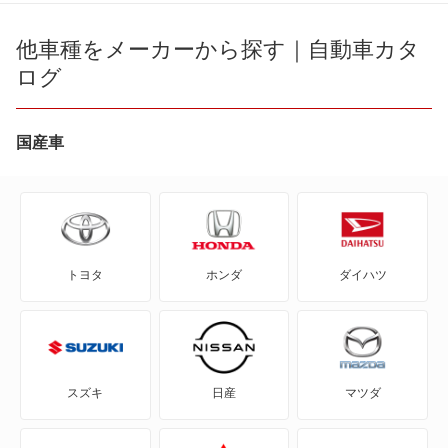
408
106
他車種をメーカーから探す｜自動車カタ
E-3008
ログ
107
もっと見る
2008
国産車
205
206
トヨタ
ホンダ
ダイハツ
206CC
206SW
207
スズキ
日産
マツダ
207CC