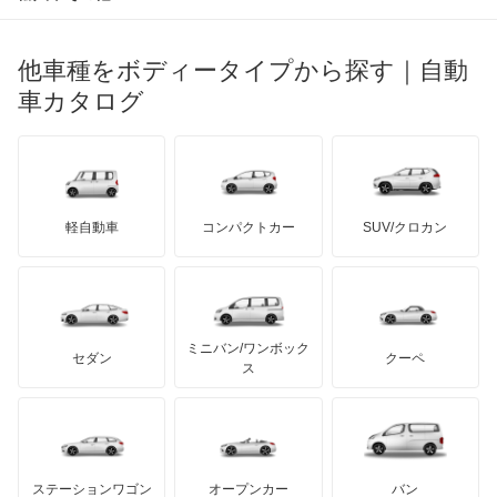
マセラティ
ブガッティ
光岡自動車
806
メルセデス・ベンツ
デーウ
もっと見る
マーキュリー
BYD
ロータス
ランチア
他車種をボディータイプから探す｜自動
日産ディーゼル
もっと見る
e-208
マイバッハ
キア
リンカーン
プロトン
車カタログ
ローバー
ランボルギーニ
日野自動車
E-3008
ブラバス
サンヨン
デロリアン
TD
ロールスロイス
デトマソ
三菱ふそう
RCZ
ミニ
ADモータース
サリーン
ドンカーブート
ジネッタ
アバルト
軽自動車
コンパクトカー
SUV/クロカン
UDトラックス
パートナー
アルテガ
プリムス
バーキン
もっと見る
ケータハム
イノチェンティ
レクサス
ビッパー
テスラ
セアト
もっと見る
カーボディーズ
もっと見る
アキュラ
リフター
ミニバン/ワンボック
ジープ
KTM
セダン
クーペ
モーガン
ス
もっと見る
もっと見る
ダッジ
アルテガ
バンデンプラス
GMC
マクラーレン
もっと見る
ステーションワゴン
オープンカー
バン