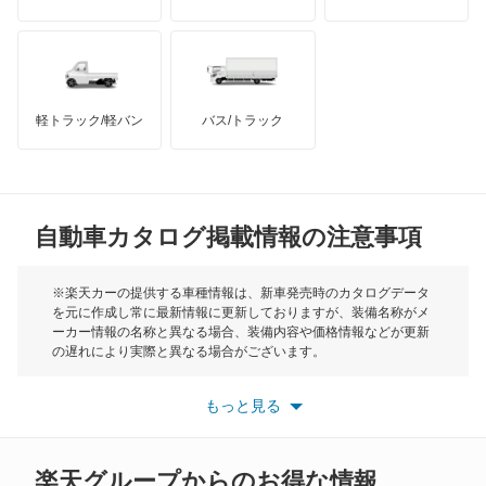
ハマー
オースチン
インフィニティ
モーリス
軽トラック/軽バン
バス/トラック
トライアンフ
もっと見る
MG
自動車カタログ掲載情報の注意事項
ミニ
モーク
※楽天カーの提供する車種情報は、新車発売時のカタログデータ
を元に作成し常に最新情報に更新しておりますが、装備名称がメ
ーカー情報の名称と異なる場合、装備内容や価格情報などが更新
もっと見る
の遅れにより実際と異なる場合がございます。
※最新情報につきましては、各メーカーの情報をご確認くださ
い。
もっと見る
※また安全装備につきましては同名称の装備であっても動作範囲
や性能に違いがございますので、詳細情報は各メーカーの情報を
ご確認ください。
楽天グループからのお得な情報