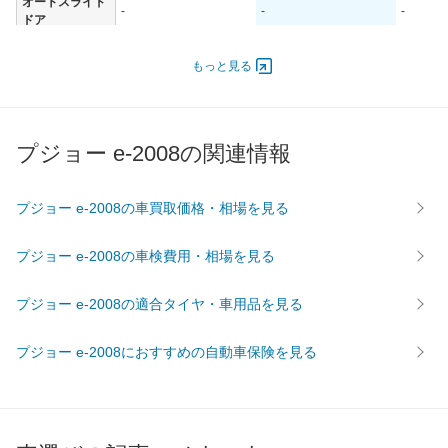
オートスライド
-
-
-
ドア
エンジン
もっと見る
最高出力
- [-]/ -
- [-]/ -
- [-]/ -
最高トルク
- [-]/ -
- [-]/ -
- [-]/ -
過給機
-
-
-
プジョー e-2008の関連情報
タイヤ
前輪サイズ
215/55R18
215/55R18
215/55
プジョー e-2008の車買取価格・相場を見る
後輪サイズ
215/55R18
215/55R18
215/55
燃費
プジョー e-2008の車検費用・相場を見る
WLTC
-
-
-
WLTC/市街地
-
-
-
プジョー e-2008の適合タイヤ・車用品を見る
WLTC/郊外
-
-
-
プジョー e-2008におすすめの自動車保険を見る
WLTC/高速道路
-
-
-
JC08
-
-
-
1015
-
-
-
60km定地
-
-
-