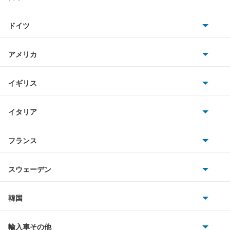
トヨタ
407
ドイツ
日産
407SW
AMG
アメリカ
ホンダ
408
BMW
キャデラック
イギリス
三菱
5008
BMWアルピナ
クライスラー
TVR
イタリア
マツダ
505
スマート
サターン
アストンマーティン
アルファロメオ
フランス
いすゞ
508
アウディ
シボレー
ジャガー
アウトビアンキ
シトロエン
スバル
508SW
スウェーデン
オペル
ビュイック
ダイムラー
フィアット
プジョー
スズキ
サーブ
605
フォルクスワーゲン
韓国
フォード
ベントレー
フェラーリ
ルノー
ダイハツ
ボルボ
607
ポルシェ
ヒョンデ
ポンティアック
輸入車その他
ランドローバー