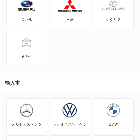
207SW
スバル
三菱
レクサス
208
3008
306
その他
306 ブレーク
307
輸入車
307 グリフ
307 フェリーヌ
メルセデスベンツ
フォルクスワーゲン
BMW
307 ブレーク