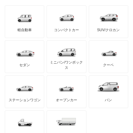
日野自動車
エスカルゴ
ブラバス
サンヨン
デロリアン
TD
ロールスロイス
デトマソ
三菱ふそう
エルグランド
ミニ
ADモータース
サリーン
ドンカーブート
ジネッタ
アバルト
軽自動車
コンパクトカー
SUV/クロカン
UDトラックス
オッティ
アルテガ
プリムス
バーキン
もっと見る
ケータハム
イノチェンティ
レクサス
オースター
テスラ
セアト
もっと見る
カーボディーズ
もっと見る
アキュラ
オーラ
ミニバン/ワンボック
ジープ
KTM
セダン
クーペ
モーガン
ス
キャラバンコーチ
もっと見る
ダッジ
アルテガ
バンデンプラス
キャラバンバン
GMC
マクラーレン
もっと見る
ステーションワゴン
オープンカー
バン
キャラバンマイクロバス
ハマー
オースチン
キャラバンワゴン
インフィニティ
モーリス
キューブ