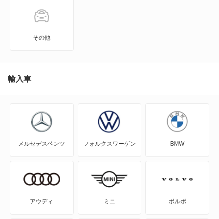
KIX
NT100クリッパー
その他
NT450アトラス
NT450アトラス ダンプ
輸入車
NV100クリッパー
NV100クリッパーリオ
メルセデスベンツ
フォルクスワーゲン
BMW
NV150 AD
NV200バネット
NV200バネットバン
アウディ
ミニ
ボルボ
NV350キャラバン