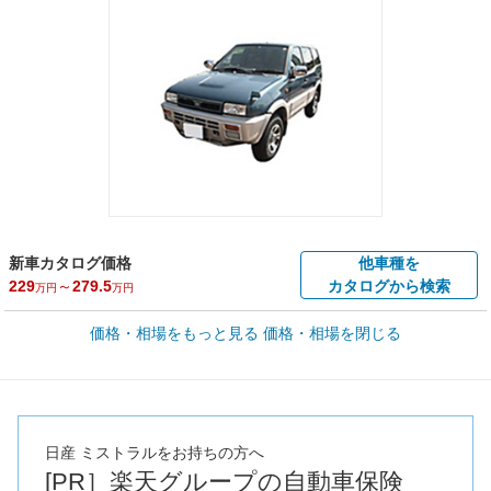
新車カタログ価格
他車種を
229
～
279.5
カタログから検索
万円
万円
車買取価格 *
価格・相場をもっと見る
価格・相場を閉じる
車買取相場
1.5
～
67.2
万円
万円
シミュレーション
1996年式/20万km
～
1996年式/5千km
全国平均の車検価格 *
楽天Car車検で
73,850
店舗を検索
円
日産 ミストラルをお持ちの方へ
[PR］楽天グループの自動車保険
*当該価格は車種別の価格となります。