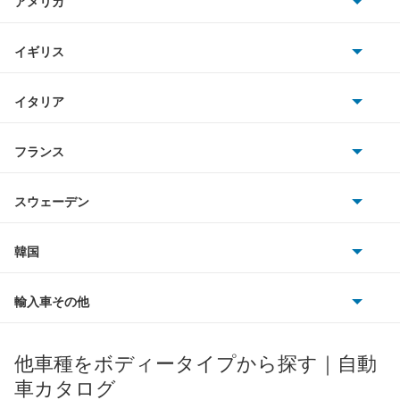
アメリカ
ホンダ
アベニール
BMW
キャデラック
イギリス
三菱
アベニールカーゴ
BMWアルピナ
クライスラー
TVR
イタリア
マツダ
アベニールサリュー
スマート
サターン
アストンマーティン
アルファロメオ
フランス
いすゞ
アリア
アウディ
シボレー
ジャガー
アウトビアンキ
シトロエン
スバル
インフィニティQ45
スウェーデン
オペル
ビュイック
ダイムラー
フィアット
プジョー
スズキ
サーブ
ウイングロード
フォルクスワーゲン
韓国
フォード
ベントレー
フェラーリ
ルノー
ダイハツ
ボルボ
エキスパート
ポルシェ
ヒョンデ
ポンティアック
輸入車その他
ランドローバー
マセラティ
ブガッティ
光岡自動車
エクストレイル
メルセデス・ベンツ
デーウ
もっと見る
マーキュリー
BYD
ロータス
ランチア
他車種をボディータイプから探す｜自動
日産ディーゼル
もっと見る
エクストレイル ハイブリッド
マイバッハ
キア
リンカーン
プロトン
車カタログ
ローバー
ランボルギーニ