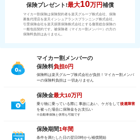
10
最大
万円
保険プレゼント!
補償
マイカー割保険は保険契約者を楽天グループ株式会社、保険
募集代理店を楽天インシュアランスプランニング株式会社、
引受保険会社を楽天損害保険株式会社とする傷害総合保険の
一般包括契約です。被保険者（マイカー割メンバー）の方の
保険料負担はありません。
マイカー割メンバーの
保険料
負担0円
保険料は楽天グループ株式会社が負担！マイカー割メンバ
ーの保険料負担は 一切ありません
保険金
最大10万円
乗り物に乗っている際に 事故にあい、ケガをして
後遺障害
を被った場合に保険金をお支払い
※自動車保険と併用も可能です
保険期間
1年間
条件を満たした日の翌日0時から補償開始