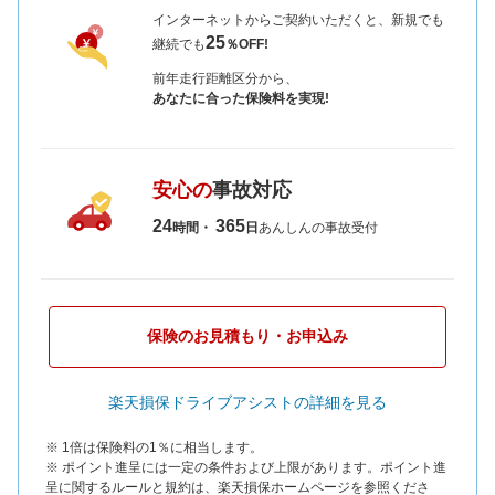
インターネットからご契約いただくと、新規でも
25
継続でも
％OFF!
前年走行距離区分から、
あなたに合った保険料を実現!
安心の
事故対応
24
365
時間・
日
あんしんの事故受付
保険のお見積もり・お申込み
楽天損保ドライブアシストの詳細を見る
※ 1倍は保険料の1％に相当します。
※ ポイント進呈には一定の条件および上限があります。ポイント進
呈に関するルールと規約は、楽天損保ホームページを参照くださ