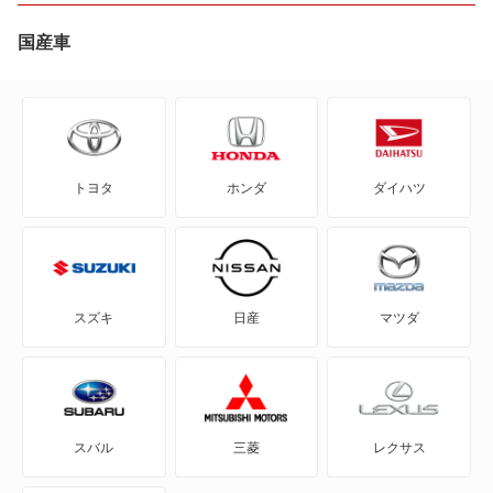
AD-MAXバン
国産車
AD-MAXワゴン
ADバン
トヨタ
ホンダ
ダイハツ
ADワゴン
BE-1
e-NV200バン
スズキ
日産
マツダ
e-NV200ワゴン
GT-R
スバル
三菱
レクサス
KICKS