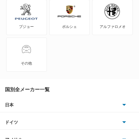
NV350キャラバン マイクロバス
プジョー
ポルシェ
アルファロメオ
NV350キャラバン ワゴン
NXクーペ
VWサンタナ
その他
アトラス
アトラス ハイブリッド
国別全メーカー一覧
アトラスダンプ
日本
トヨタ
アトラスバン
ドイツ
日産
アトラスロコ
AMG