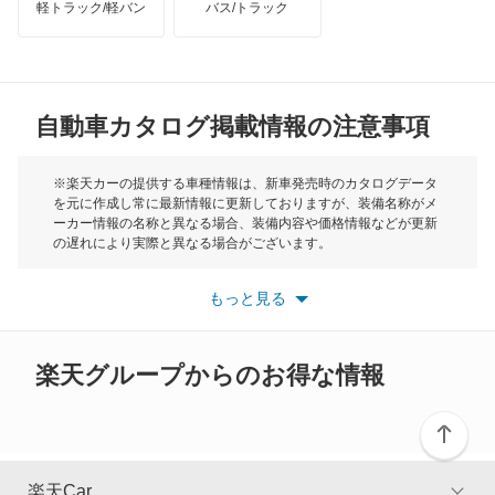
軽トラック/軽バン
バス/トラック
トライアンフ
もっと見る
キューブキュービック
MG
クリッパーEV
自動車カタログ掲載情報の注意事項
ミニ
クリッパートラック
モーク
※楽天カーの提供する車種情報は、新車発売時のカタログデータ
を元に作成し常に最新情報に更新しておりますが、装備名称がメ
クリッパーバン
ーカー情報の名称と異なる場合、装備内容や価格情報などが更新
もっと見る
の遅れにより実際と異なる場合がございます。
クリッパーリオ
※最新情報につきましては、各メーカーの情報をご確認くださ
い。
もっと見る
※また安全装備につきましては同名称の装備であっても動作範囲
クルー
や性能に違いがございますので、詳細情報は各メーカーの情報を
ご確認ください。
グロリア
楽天グループからのお得な情報
グロリアセダン
グロリアバン
楽天Car