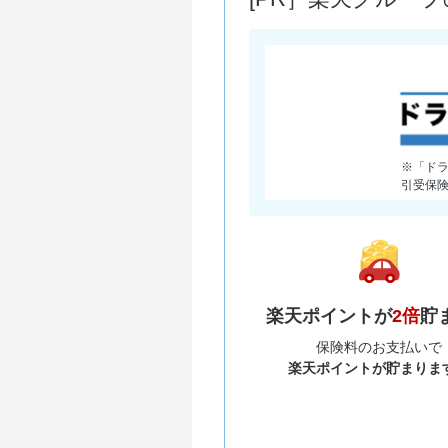
※「ド
引受保
楽天ポイントが
2倍
貯
保険料のお支払いで
楽天ポイントが貯まりま