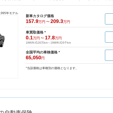
1995年モデル
新車カタログ価格
157.9
～
209.3
万円
万円
車買取価格 *
0.1
～
17.8
万円
万円
1995年式/20万km
～
1998年式/5千km
全国平均の車検価格 *
65,050
円
*当該価格は車種別の価格となります。
プの自動車保険