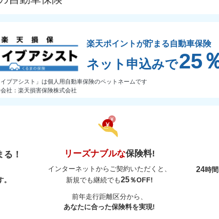
楽天ポイントが貯まる自動車保険
25
ネット申込みで
ライブアシスト」は個人用自動車保険のペットネームです
険会社：楽天損害保険株式会社
リーズナブルな
保険料!
まる！
インターネットからご契約いただくと、
24
時
25
す。
新規でも継続でも
％OFF!
前年走行距離区分から、
あなたに合った保険料を実現!