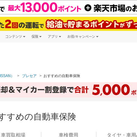
コンテンツ
保険
アプリ
お得/キャンペーン
楽天Carマガジン
キャンペーン一覧
ツ購入
自動車保険
楽天Carアプリ
自動車カタログ
ービス
楽天マイカー割
ISSAN）
プレセア
おすすめの自動車保険
おすすめの自動車保険
車買取
相場
車検
費用
タイヤ・
車用