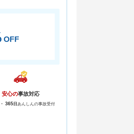
％
OFF
安心の
事故対応
365
間・
日
あんしんの事故受付