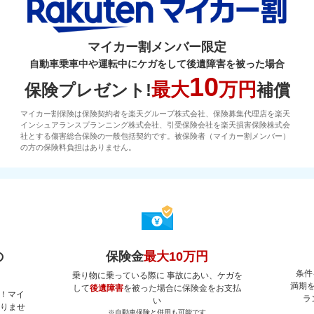
マイカー割メンバー限定
自動車乗車中や運転中にケガをして後遺障害を被った場合
10
最大
万円
保険プレゼント!
補償
マイカー割保険は保険契約者を楽天グループ株式会社、保険募集代理店を楽天
インシュアランスプランニング株式会社、引受保険会社を楽天損害保険株式会
社とする傷害総合保険の一般包括契約です。被保険者（マイカー割メンバー）
の方の保険料負担はありません。
の
保険金
最大10万円
条件
乗り物に乗っている際に 事故にあい、ケガを
満期
して
後遺障害
を被った場合に保険金をお支払
！マイ
ラ
い
ありませ
※自動車保険と併用も可能です