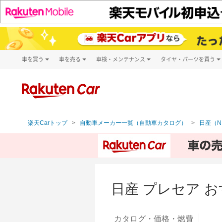
車を買う
車を売る
車検・メンテナンス
タイヤ・パーツを買う
試乗・商談
楽天Car車買取
車検予約
タイヤ・パー
キズ修理予約
新車
タイヤ交換サ
洗車・コーティング予約
メンテナンス管理
楽天Carトップ
自動車メーカー一覧（自動車カタログ）
日産（N
日産 プレセア 
カタログ・
価格・燃費