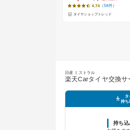
NEWNO(ニューノ) 新品 サマータ
（58件）
4.74
BOX タント ワゴンR ムーブ ス
等のドレスアップに軽自動車 14
タイヤショップトレッド
155-65-14 155/65-14【取付対象
日産 ミストラル
楽天Carタイヤ交換
タ
持ち
持ち込