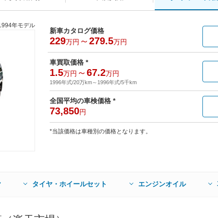
1994年モデル
新車カタログ価格
229
～
279.5
万円
万円
車買取価格 *
1.5
～
67.2
万円
万円
1996年式/20万km
～
1996年式/5千km
全国平均の車検価格 *
73,850
円
*当該価格は車種別の価格となります。
ヤ
タイヤ・ホイールセット
エンジンオイル