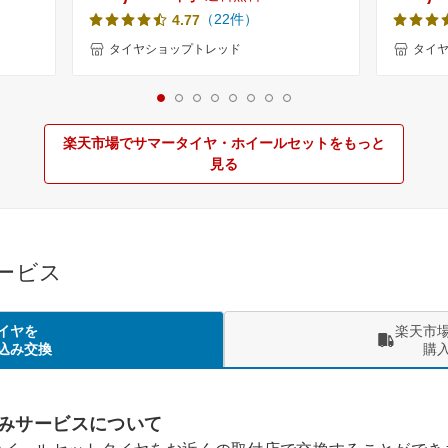
イヤN-
等) 新品4本セット 夏タイヤ サマータイ
新品 サ
（22件）
4.77
ペーシア
ヤ 軽バン 軽トラ【取付対象】
送料無料
インチ
1458012
タイヤショップトレッド
タイ
】
楽天市場でサマータイヤ・ホイールセットをもっと
見る
サービス
イヤを
楽天市
込み交換
購
みサービスについて