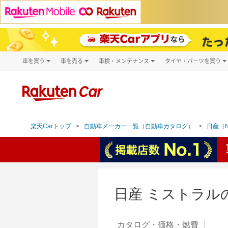
車を買う
車を売る
車検・メンテナンス
タイヤ・パーツを買う
試乗・商談
楽天Car車買取
車検予約
タイヤ・パー
キズ修理予約
新車
タイヤ交換サ
洗車・コーティング予約
メンテナンス管理
楽天Carトップ
自動車メーカー一覧（自動車カタログ）
日産（N
日産 ミストラル
カタログ・
価格・燃費