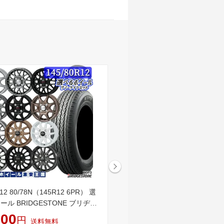
R12 80/78N（145R12 6PR） 選
軽トラ 軽バン用 選べるホイー
ル BRIDGESTONE ブリヂス
145/80R12 80/78N DUNLOP
0 12インチ 3.5J〜4.0J 4H100
レック TG4 12インチ 3.5J〜4.0
800
40,300
円
円
送料無料
送料無料