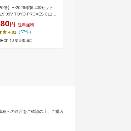
20倍】〜2026年製 4本セット
【日本製】2025年 185/60R15 
R19 99V TOYO PROXES CL1
FALKEN ファルケン ZIEX ジ
トーヨー プロクセス サマータイヤ
ZE914F 夏サマータイヤ単品4
280
31,600
円
円
送料無料
送料無料
価格 新品 225/55-19 送料無料
本以上ご購入で送料無料》【取
（57件）
（35件）
4.81
4.66
低燃費タイヤ 転がり抵抗性能 【
エットグリップ性能【b】
 SHOP 4U 楽天市場店
タイヤワールド館ベスト楽天市
車種への適合をご確認の上、ご購入