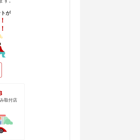
ます。
ントが
！
！
3
み取付店