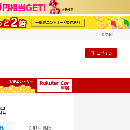
楽天市場
ログイン
品
品
自動
車保険