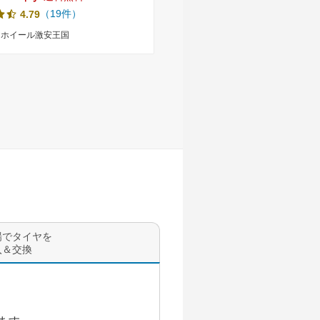
マータイヤホイール 4本セット
+42 新品 サマータイヤホイール
（19件）
（4件）
4.79
4.75
 軽自動車 軽トラ 軽バン
ト 送料無料 （145R12 145/80-
 14512 145/80-12 145-12
1458012 14512 ）
ヤホイール激安王国
タイヤホイール激安王国
場でタイヤを
入＆交換