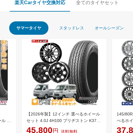
楽天Carタイヤ交換対応
全てのタイヤセット
サマータイヤ
スタッドレス
オールシーズン
【2026年製】12インチ 選べるホイール
145/80
ール 4
セット 4.0J 4H100 ブリヂストン K370
べるホイー
ストン
145/80R12 80/78N LT (145R12 6PR 同
トン K37
45,800
37,
円
送料無料