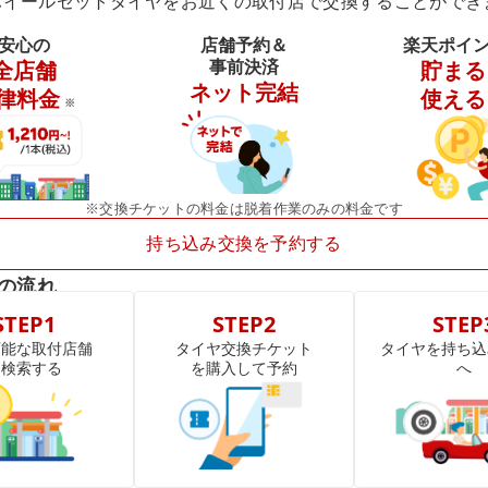
ホイールセットタイヤをお近くの取付店で交換することができ
安心の
店舗予約＆
楽天ポイ
事前決済
全店舗
貯まる
ネット完結
律料金
使える
※
※交換チケットの料金は脱着作業のみの料金です
持ち込み交換を予約する
の流れ
STEP1
STEP2
STEP
可能な取付店舗
タイヤ交換チケット
タイヤを持ち込
を検索する
を購入して予約
へ