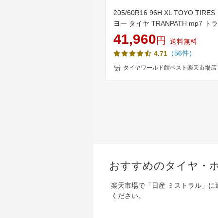
205/60R16 96H XL TOYO TIRE
ヨー タイヤ TRANPATH mp7 ト
ス MP7 夏 サマータイヤ 単品4
41,960
円
送料無料
単品4本価格 《送料無料》【取付
（56件）
4.71
タイヤワールド館ベスト楽天市場店
おすすめのタイヤ・
楽天市場で「日産 ミストラル」
ください。