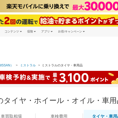
コンテンツ
保険
アプリ
お得/キャンペーン
楽天Carマガジン
キャンペーン一覧
ツ購入
自動車保険
楽天Carアプリ
自動車カタログ
ービス
楽天マイカー割
ISSAN）
ミストラル
ミストラルのタイヤ・車用品
のタイヤ・ホイール・オイル・車用
車買取
相場
車検
費用
タイヤ・
車用