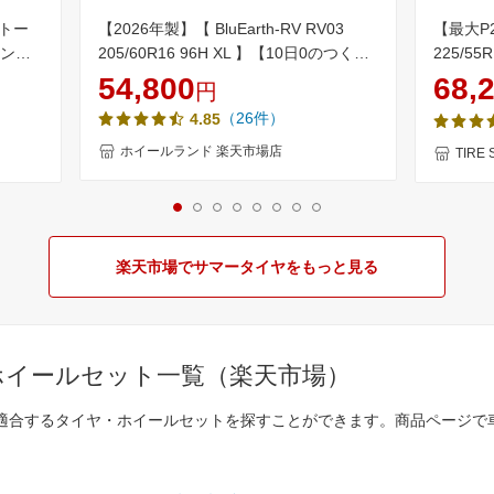
S トー
【2026年製】【 BluEarth-RV RV03
【最大P
ランパ
205/60R16 96H XL 】【10日0のつく日
225/55
本セット
限定クーポン!!】【タイヤ交換対象】16
SUV 
54,800
68,
円
対象】
インチ サマータイヤ単品4本 ヨコハマ夏
単品 4本
（26件）
4.85
タイヤ YOKOHAMA ブルーアースRV
RV-03 205/60-16【送料無料】
ホイールランド 楽天市場店
TIRE
楽天市場でサマータイヤをもっと見る
ホイールセット一覧（楽天市場）
に適合するタイヤ・ホイールセットを探すことができます。商品ページで