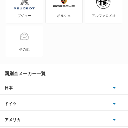
NV350キャラバン マイクロバス
プジョー
ポルシェ
アルファロメオ
NV350キャラバン ワゴン
NXクーペ
VWサンタナ
その他
アトラス
アトラス ハイブリッド
国別全メーカー一覧
アトラスダンプ
日本
トヨタ
アトラスバン
ドイツ
日産
アトラスロコ
AMG
アメリカ
ホンダ
アベニール