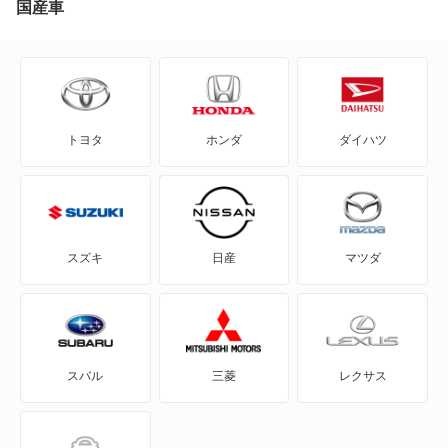
国産車
AD-MAXワゴン
ADバン
トヨタ
ホンダ
ダイハツ
ADワゴン
BE-1
e-NV200バン
スズキ
日産
マツダ
e-NV200ワゴン
GT-R
スバル
三菱
レクサス
KICKS
KIX