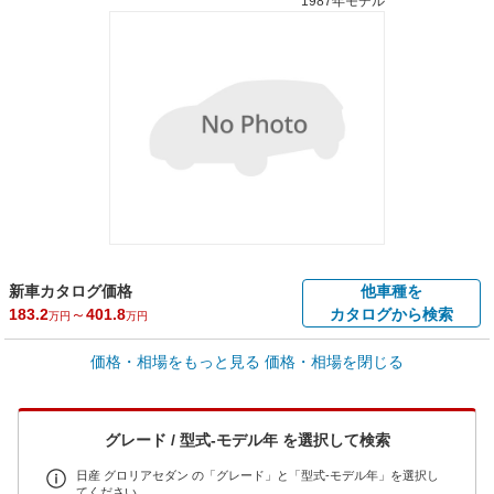
1987年モデル
新車カタログ価格
他車種を
183.2
～
401.8
カタログから検索
万円
万円
車買取価格 *
価格・相場をもっと見る
価格・相場を閉じる
車買取相場
0.5
～
84.4
万円
万円
シミュレーション
1999年式/20万km
～
1999年式/5千km
グレード / 型式-モデル年 を選択して検索
全国平均の車検価格 *
楽天Car車検で
65,050
店舗を検索
円
日産 グロリアセダン の「グレード」と「型式-モデル年」を選択し
てください。