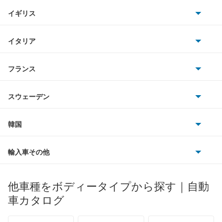
BMW
キャデラック
イギリス
三菱
アベニールカーゴ
BMWアルピナ
クライスラー
TVR
イタリア
マツダ
アベニールサリュー
スマート
サターン
アストンマーティン
アルファロメオ
フランス
いすゞ
アリア
アウディ
シボレー
ジャガー
アウトビアンキ
シトロエン
スバル
インフィニティQ45
スウェーデン
オペル
ビュイック
ダイムラー
フィアット
プジョー
スズキ
サーブ
ウイングロード
フォルクスワーゲン
韓国
フォード
ベントレー
フェラーリ
ルノー
ダイハツ
ボルボ
エキスパート
ポルシェ
ヒョンデ
ポンティアック
輸入車その他
ランドローバー
マセラティ
ブガッティ
光岡自動車
エクストレイル
メルセデス・ベンツ
デーウ
もっと見る
マーキュリー
BYD
ロータス
ランチア
他車種をボディータイプから探す｜自動
日産ディーゼル
もっと見る
エクストレイル ハイブリッド
マイバッハ
キア
リンカーン
プロトン
車カタログ
ローバー
ランボルギーニ
日野自動車
エスカルゴ
ブラバス
サンヨン
デロリアン
TD