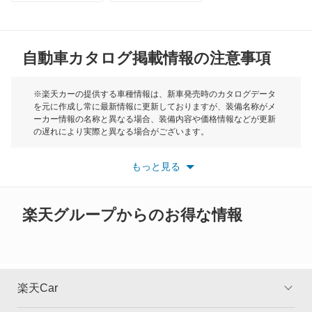
キューブキュービック
MG
クリッパーEV
自動車カタログ掲載情報の注意事項
ミニ
クリッパートラック
モーク
※楽天カーの提供する車種情報は、新車発売時のカタログデータ
を元に作成し常に最新情報に更新しておりますが、装備名称がメ
クリッパーバン
ーカー情報の名称と異なる場合、装備内容や価格情報などが更新
もっと見る
の遅れにより実際と異なる場合がございます。
クリッパーリオ
※最新情報につきましては、各メーカーの情報をご確認くださ
い。
もっと見る
※また安全装備につきましては同名称の装備であっても動作範囲
クルー
や性能に違いがございますので、詳細情報は各メーカーの情報を
ご確認ください。
グロリア
楽天グループからのお得な情報
グロリアバン
グロリアワゴン
楽天Car
サクラ