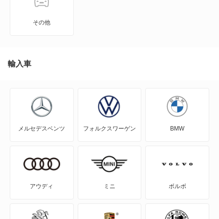
NT100クリッパー
その他
NT450アトラス
NT450アトラス ダンプ
輸入車
NV100クリッパー
NV100クリッパーリオ
メルセデスベンツ
フォルクスワーゲン
BMW
NV150 AD
NV200バネット
NV200バネットバン
アウディ
ミニ
ボルボ
NV350キャラバン