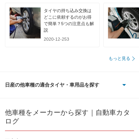
タイヤの持ち込み交換は
どこに依頼するのがお得
で簡単？5つの注意点も解
説
2020-12-253
もっと見る
日産の他車種の適合タイヤ・車用品を探す
180SX
AD
他車種をメーカーから探す｜自動車カタ
ログ
AD エキスパート
AD-MAXバン