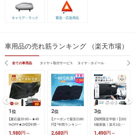
キャリア・ラック
緊急・応急用品
車用品の売れ筋ランキング （楽天市場）
全ての車用品
タイヤ＋取付サービス
タイヤ・ホイール
1
2
3
位
位
位
【​夏​応​援​2​0​:​0​0​～​★​4​0​
【​ク​ー​ポ​ン​で​最​安​2​1​8​0​
【​期​間​限​定​半​額​！​】​2​0​2​
%​O​F​F​★​2​H​】​【​年​間​ラ​
円​】​「​年​間​ラ​ン​キ​ン​…
6​最​新​版​！​楽​天​1​位​ ​…
…
1,980円～
2,680円
1,490円～