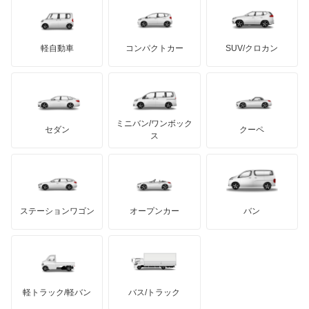
ロールスロイス
デトマソ
三菱ふそう
エルグランド
ミニ
ADモータース
サリーン
ドンカーブート
ジネッタ
アバルト
軽自動車
コンパクトカー
SUV/クロカン
UDトラックス
オッティ
アルテガ
プリムス
バーキン
もっと見る
ケータハム
イノチェンティ
レクサス
オースター
テスラ
セアト
もっと見る
カーボディーズ
もっと見る
アキュラ
オーラ
ミニバン/ワンボック
ジープ
KTM
セダン
クーペ
モーガン
ス
キャラバンコーチ
もっと見る
ダッジ
アルテガ
バンデンプラス
キャラバンバン
GMC
マクラーレン
もっと見る
ステーションワゴン
オープンカー
バン
キャラバンマイクロバス
ハマー
オースチン
キャラバンワゴン
インフィニティ
モーリス
キューブ
軽トラック/軽バン
バス/トラック
トライアンフ
もっと見る