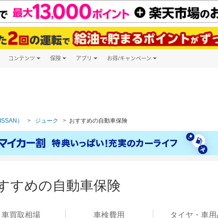
コンテンツ
保険
アプリ
お得/キャンペーン
楽天Carマガジン
キャンペーン一覧
ツ購入
自動車保険
楽天Carアプリ
自動車カタログ
ービス
楽天マイカー割
ISSAN）
ジューク
おすすめの自動車保険
おすすめの自動車保険
車買取
相場
車検
費用
タイヤ・
車用