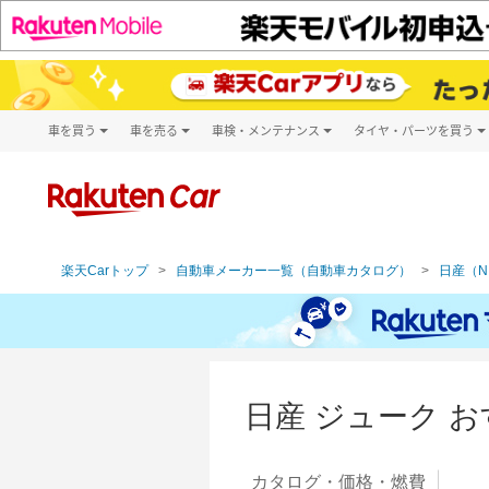
車を買う
車を売る
車検・メンテナンス
タイヤ・パーツを買う
試乗・商談
楽天Car車買取
車検予約
タイヤ・パー
キズ修理予約
新車
タイヤ交換サ
洗車・コーティング予約
メンテナンス管理
楽天Carトップ
自動車メーカー一覧（自動車カタログ）
日産（N
日産 ジューク 
カタログ・
価格・燃費