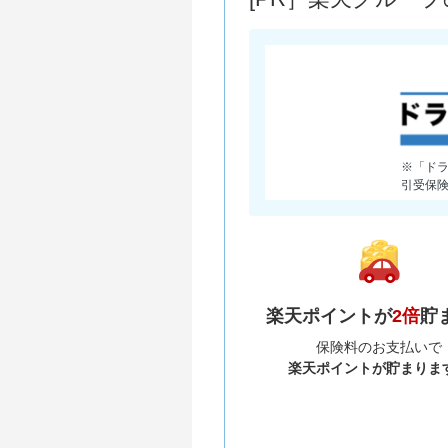
※「ド
引受保
楽天ポイントが
2倍
貯
保険料のお支払いで
楽天ポイントが貯まりま