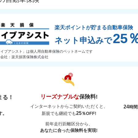
楽天ポイントが貯まる自動車保険
25
ネット申込みで
ライブアシスト」は個人用自動車保険のペットネームです
険会社：楽天損害保険株式会社
リーズナブルな
保険料!
まる！
インターネットからご契約いただくと、
24
時
25
す。
新規でも継続でも
％OFF!
前年走行距離区分から、
あなたに合った保険料を実現!