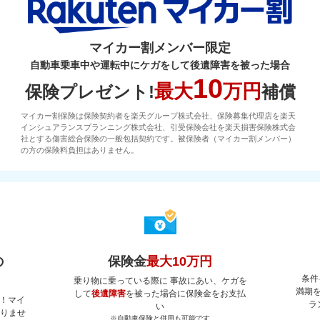
マイカー割メンバー限定
自動車乗車中や運転中にケガをして後遺障害を被った場合
10
最大
万円
保険プレゼント!
補償
マイカー割保険は保険契約者を楽天グループ株式会社、保険募集代理店を楽天
インシュアランスプランニング株式会社、引受保険会社を楽天損害保険株式会
社とする傷害総合保険の一般包括契約です。被保険者（マイカー割メンバー）
の方の保険料負担はありません。
の
保険金
最大10万円
条件
乗り物に乗っている際に 事故にあい、ケガを
満期
して
後遺障害
を被った場合に保険金をお支払
！マイ
ラ
い
ありませ
※自動車保険と併用も可能です