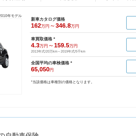
2010年モデル
新車カタログ価格
162
～
346.8
万円
万円
車買取価格 *
4.3
～
159.5
万円
万円
2013年式/20万km
～
2019年式/5千km
全国平均の車検価格 *
65,050
円
*当該価格は車種別の価格となります。
プの自動車保険