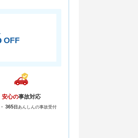
％
OFF
安心の
事故対応
365
間・
日
あんしんの事故受付