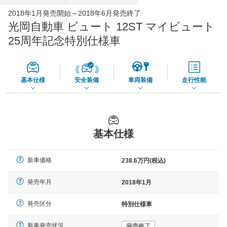
56,270
店舗を検索
円
2018年1月発売開始～2018年6月発売終了
光岡自動車 ビュート 12ST マイビュート
*当該価格は車種別の価格となります。
25周年記念特別仕様車
基本仕様
安全装備
車両装備
走行性能
基本仕様
新車価格
238.6万円(税込)
発売年月
2018年1月
発売区分
特別仕様車
新車発売状況
発売終了