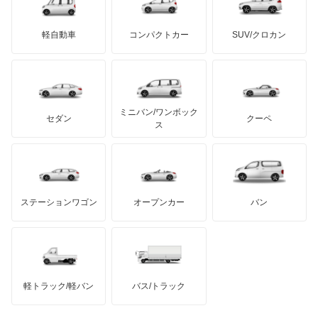
三菱ふそう
ミニ
ADモータース
サリーン
ドンカーブート
ジネッタ
アバルト
軽自動車
コンパクトカー
SUV/クロカン
UDトラックス
アルテガ
プリムス
バーキン
もっと見る
ケータハム
イノチェンティ
レクサス
テスラ
セアト
もっと見る
カーボディーズ
もっと見る
アキュラ
ミニバン/ワンボック
ジープ
KTM
セダン
クーペ
モーガン
ス
もっと見る
ダッジ
アルテガ
バンデンプラス
GMC
マクラーレン
もっと見る
ステーションワゴン
オープンカー
バン
ハマー
オースチン
インフィニティ
モーリス
軽トラック/軽バン
バス/トラック
トライアンフ
もっと見る