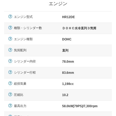
エンジン
エンジン型式
HR12DE
種類・シリンダー数
ＤＯＨＣ水冷直列３気筒
エンジン種類
DOHC
気筒配列
直列
シリンダー内径
78.0mm
シリンダー行程
83.6mm
総排気量
1,198cc
圧縮比
10.2
最高出力
58.0kW[79PS]/7,300rpm