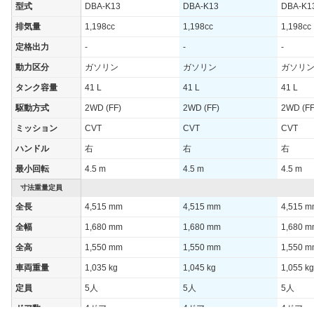
型式
DBA-K13
DBA-K13
DBA-K1
排気量
1,198cc
1,198cc
1,198cc
定格出力
-
-
-
動力区分
ガソリン
ガソリン
ガソリ
タンク容量
41 L
41 L
41 L
駆動方式
2WD (FF)
2WD (FF)
2WD (FF
ミッション
CVT
CVT
CVT
ハンドル
右
右
右
最小回転
4.5 m
4.5 m
4.5 m
寸法重量定員
全長
4,515 mm
4,515 mm
4,515 
全幅
1,680 mm
1,680 mm
1,680 
全高
1,550 mm
1,550 mm
1,550 
車両重量
1,035 kg
1,045 kg
1,055 kg
定員
5人
5人
5人
ドア数
4ドア
4ドア
4ドア