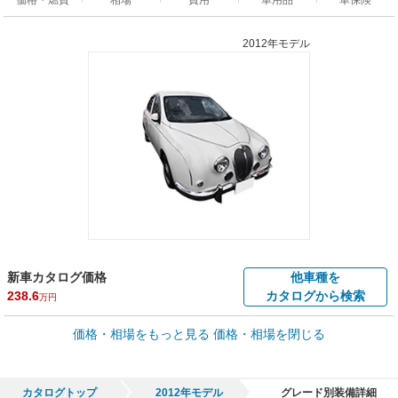
2012年モデル
新車カタログ価格
他車種を
238.6
カタログから検索
万円
価格・相場をもっと見る
価格・相場を閉じる
車買取価格 *
クルマを高額売却
情報収集中
Web申込みスタート
全国平均の車検価格 *
楽天Car車検で
カタログトップ
2012年モデル
グレード別装備詳細