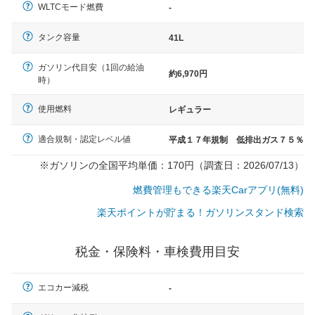
WLTCモード燃費
-
タンク容量
41L
ガソリン代目安（1回の給油
約6,970円
時）
使用燃料
レギュラー
適合規制・認定レベル値
平成１７年規制 低排出ガス７５％
※ガソリンの全国平均単価：170円（調査日：2026/07/13）
燃費管理もできる楽天Carアプリ(無料)
楽天ポイントが貯まる！ガソリンスタンド検索
税金・保険料・車検費用目安
エコカー減税
-
一般的な車体のサイズの目安