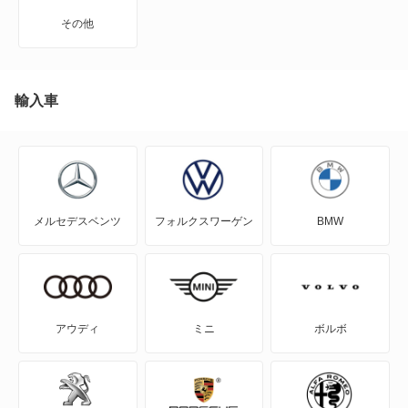
クラシックSSK
その他
ゼロワン
ヌエラ
輸入車
ヌエラ6-02
ヌエラ6-02 ワゴン
メルセデスベンツ
フォルクスワーゲン
BMW
バディ
ヒミコ
ビュート ストーリー
アウディ
ミニ
ボルボ
マイクロカー
ユーガ