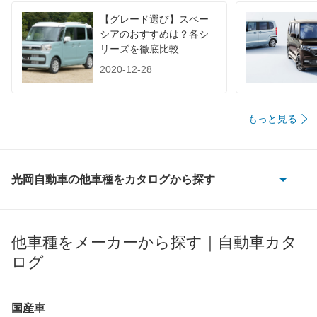
60km定地
-
-
-
【グレード選び】スペー
シアのおすすめは？各シ
装備詳細を見る
装備詳細を見る
装備
装備オプション
リーズを徹底比較
2020-12-28
もっと見る
光岡自動車の他車種をカタログから探す
BUBUクラシック
M55
他車種をメーカーから探す｜自動車カタ
ログ
TX1
オロチ
国産車