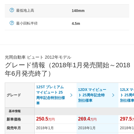
最低地上高
140mm
最小回転半径
4.5m
光岡自動車 ビュート 2012年モデル
グレード情報（2018年1月発売開始～2018
年6月発売終了）
12ST プレミアム
12DX マイビュー
12LX 
マイビュート 25
グレード
ト 25周年記念特
ト 25
周年記念特別仕様
別仕様車
別仕様
車
基本情報
250.5
269.4
297.5
新車価格
万円
万円
発売年月
2018年1月
2018年1月
2018年