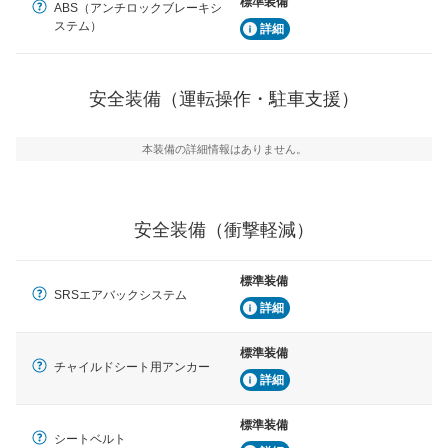
標準装備
ABS（アンチロックブレーキシ
グ・アシストやサイドブラインドモニターなどが装備さ
ステム）
れています。
詳細
衝撃軽減
万が一車体が衝撃を受けたときに、運転者・同乗者を守
安全装備（運転操作・駐車支援）
るSRSエアバッグシステム、プリテンショナーシートベ
ルトなどが装備されています。
本装備の詳細情報はありません。
安全装備（衝撃軽減）
標準装備
SRSエアバックシステム
詳細
標準装備
チャイルドシート用アンカー
詳細
標準装備
シートベルト