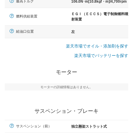
最高トルク
106.0N･m[10.8kgf・m]/4,700rpm
ＥＧＩ（ＥＣＣＳ）電子制御燃料噴
燃料供給装置
射装置
給油口位置
左
楽天市場でオイル・添加剤を探す
楽天市場でバッテリーを探す
モーター
モーターの詳細情報はありません。
サスペンション・ブレーキ
サスペンション（前）
独立懸架ストラット式