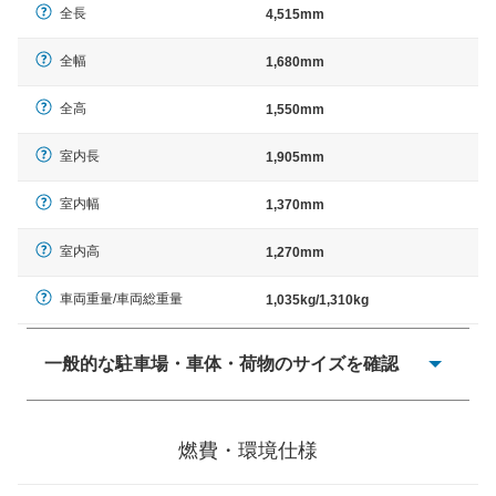
全長
4,515mm
全幅
1,680mm
全高
1,550mm
室内長
1,905mm
室内幅
1,370mm
室内高
1,270mm
車両重量/車両総重量
1,035kg/1,310kg
一般的な駐車場・車体・荷物のサイズを確認
一般的に塗料などによる駐車場ライン施工の際には、1台
当たりのスペースと駐車に必要な車路幅が、幅 2,500mm
燃費・環境仕様
× 長さ 5,000mm 車路幅 5,000mmというサイズが標準値
（最低値）とされる事が多いようです。