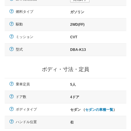
燃料タイプ
ガソリン
駆動
2WD(FF)
ミッション
CVT
型式
DBA-K13
ボディ・寸法・定員
乗車定員
5人
ドア数
4ドア
ボディタイプ
セダン （
セダンの車種一覧
）
ハンドル位置
右