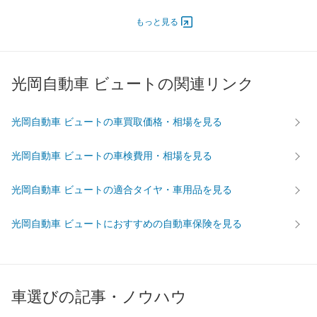
オートスライド
-
-
-
もっと見る
ドア
エンジン
最高出力
58.00 [79]/ 7,300
58.00 [79]/ 7,300
58.00 [7
光岡自動車 ビュートの関連リンク
最高トルク
106 [10.8]/ 4,700
106 [10.8]/ 4,700
106 [10.
過給機
-
-
-
光岡自動車 ビュートの車買取価格・相場を見る
タイヤ
前輪サイズ
165/70R14 81S
165/70R14 81S
165/70R
光岡自動車 ビュートの車検費用・相場を見る
後輪サイズ
165/70R14 81S
165/70R14 81S
165/70R
燃費
光岡自動車 ビュートの適合タイヤ・車用品を見る
WLTC
-
-
-
光岡自動車 ビュートにおすすめの自動車保険を見る
WLTC/市街地
-
-
-
WLTC/郊外
-
-
-
WLTC/高速道路
-
-
-
JC08
-
-
-
車選びの記事・ノウハウ
1015
-
-
-