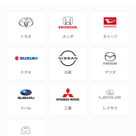
ガリュー
ガリュー クラシック
トヨタ
ホンダ
ダイハツ
ガリュー コンバーチブル
ガリュー1
ガリュー2
スズキ
日産
マツダ
ガリュー204
ガリュー3
スバル
三菱
レクサス
ガリューリムジン
ガリューリムジンS50