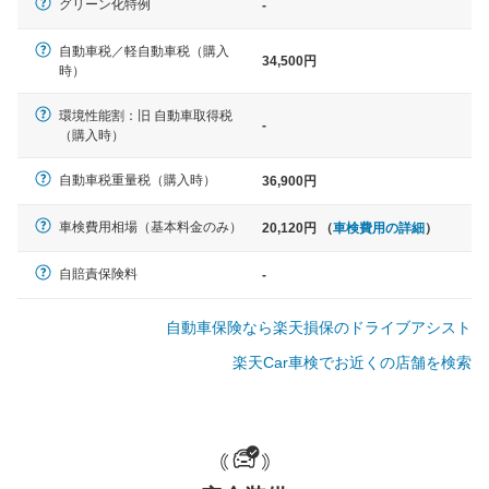
グリーン化特例
-
自動車税／軽自動車税（購入
34,500円
軽自動車
時）
N-BOX、ワゴンR、タント、アル
ト など
環境性能割：旧 自動車取得税
-
（購入時）
自動車税重量税（購入時）
36,900円
中型車
車検費用相場（基本料金のみ）
20,120円 （
車検費用の詳細
）
ノア、セレナ、プリウス、カロー
ラ、ステップワゴン など
自賠責保険料
-
自動車保険なら楽天損保のドライブアシスト
楽天Car車検でお近くの店舗を検索
大型車
クラウン、アルファード、フォレ
スター、ハイエースワゴン、デリ
カD:5 など