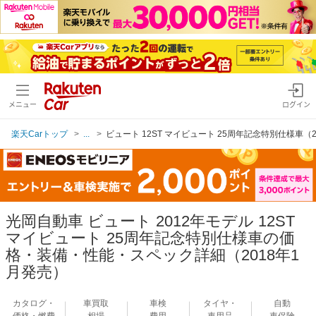
メニュー
ログイン
楽天Carトップ
...
ビュート 12ST マイビュート 25周年記念特別仕様車（2
光岡自動車 ビュート 2012年モデル 12ST
マイビュート 25周年記念特別仕様車の価
格・装備・性能・スペック詳細（2018年1
月発売）
カタログ・
車買取
車検
タイヤ・
自動
価格・燃費
相場
費用
車用品
車保険