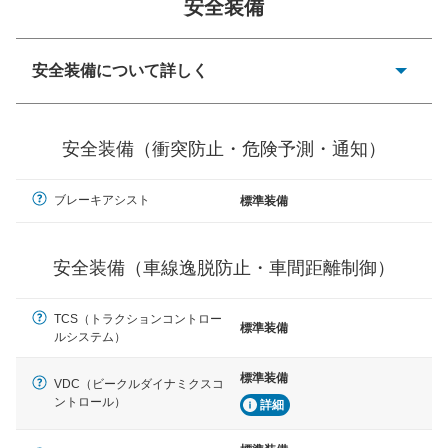
安全装備
安全装備について詳しく
一般的な荷物のサイズの目安
衝突防止
前走車や歩行者との衝突を回避するプリクラッシュブレ
安全装備（衝突防止・危険予測・通知）
ーキアシスト、ABSなどが装備されています。
危険予測・通知
ブレーキアシスト
標準装備
見えにくい場所に潜む危険を予測・通知するためのシス
テムなどが装備されています。
安全装備（車線逸脱防止・車間距離制御）
車線逸脱防止
車線のはみだしやふらつきを防止するためにレーンキー
プアシストなどが装備されています
TCS（トラクションコントロー
標準装備
ルシステム）
車間距離制御
安全な車間距離を保ちながら前車を追従するアダプティ
標準装備
ブ・クルーズ・コントロールなどが装備されています。
VDC（ビークルダイナミクスコ
ントロール）
詳細
運転・駐車支援
駐車をスムーズに行うためにインテリジェンスパーキン