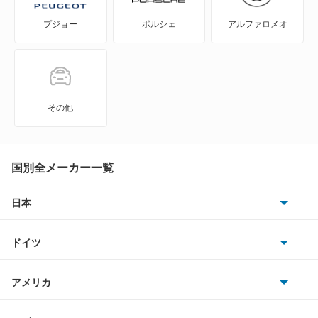
プジョー
ポルシェ
アルファロメオ
ライク
ライク T3
ラセード
その他
リューギ
リューギワゴン
国別全メーカー一覧
リョーガ
日本
トヨタ
レイ
ドイツ
日産
ロックスター
AMG
アメリカ
ホンダ
BMW
もっと見る
キャデラック