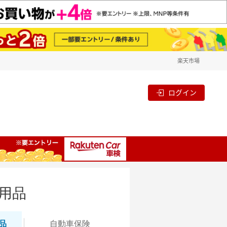
楽天市場
ログイン
用品
品
自動
車保険