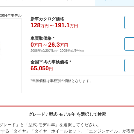
2004年モデル
新車カタログ価格
128
～
191.1
万円
万円
車買取価格 *
0
～
26.3
万円
万円
2006年式/20万km
～
2008年式/5千km
全国平均の車検価格 *
65,050
円
*当該価格は車種別の価格となります。
グレード / 型式-モデル年 を選択して検索
「グレード」と「型式-モデル年」を選択してください。
合する「タイヤ」「タイヤ・ホイールセット」「エンジンオイル」が表