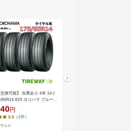
交換可能】 在庫あり 4本 14イ
【P最大36.5倍！】【取付対象
5/65R14 82S ヨコハマ ブルーア
ZEETEX ジーテックス ZT6000
2 BlueEarth YOKOHAMA タイ
175/65R14 (175/65/14 175-65-
640
4,580
円
円
175/65-14) サマータイヤ 夏
（1件）
（18件）
5.0
4.72
2本 4本 14インチ
ヤウェイ
AUTOWAY(オートウェイ)