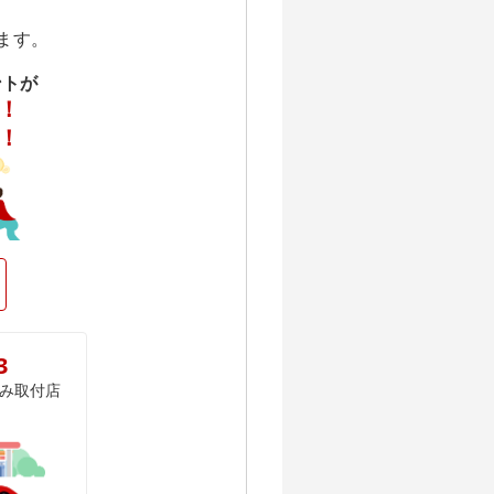
ます。
ントが
！
！
3
み取付店