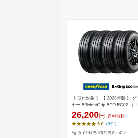
【 取付対象 】 【 2026年製 】 
ヤー EfficientGrip ECO EG02 
シェントグリップ エコ イージー
26,200
円
送料無料
ー ） 175/65R14 82S 低燃費 サ
（3件）
5.0
イヤ 4本セット
タイヤ販売の専門店 SideCar