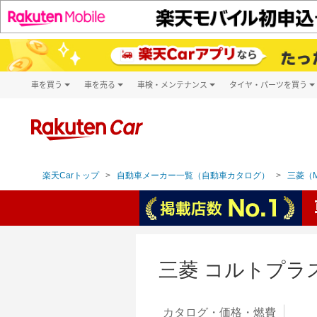
車を買う
車を売る
車検・メンテナンス
タイヤ・パーツを買う
試乗・商談
楽天Car車買取
車検予約
タイヤ・パー
キズ修理予約
新車
タイヤ交換サ
洗車・コーティング予約
メンテナンス管理
楽天Carトップ
自動車メーカー一覧（自動車カタログ）
三菱（MI
三菱 コルトプラ
カタログ・
価格・燃費