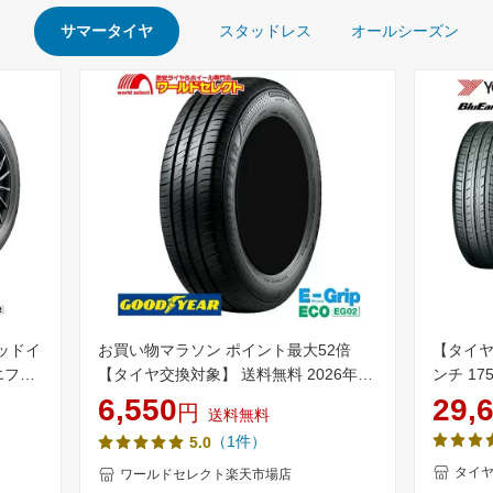
サマータイヤ
スタッドレス
オールシーズン
グッドイ
お買い物マラソン ポイント最大52倍
【タイヤ
（ エフィ
【タイヤ交換対象】 送料無料 2026年製
ンチ 17
ゼロツ
175/65R14 82S グッドイヤー
ース ES3
6,550
29,
円
送料無料
マータ
EfficientGrip ECO EG02 サマータイヤ
ヤ単品
（1件）
5.0
夏タイヤ GOODYEAR エフィシェント
グリップ E-Grip EG-02 175/65/14
タイ
ワールドセレクト楽天市場店