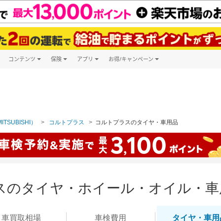
コンテンツ
保険
アプリ
お得/キャンペーン
楽天Carマガジン
キャンペーン一覧
ツ購入
自動車保険
楽天Carアプリ
自動車カタログ
ービス
楽天マイカー割
TSUBISHI）
コルトプラス
コルトプラスのタイヤ・車用品
スのタイヤ・ホイール・オイル・車
車買取
相場
車検
費用
タイヤ・
車用