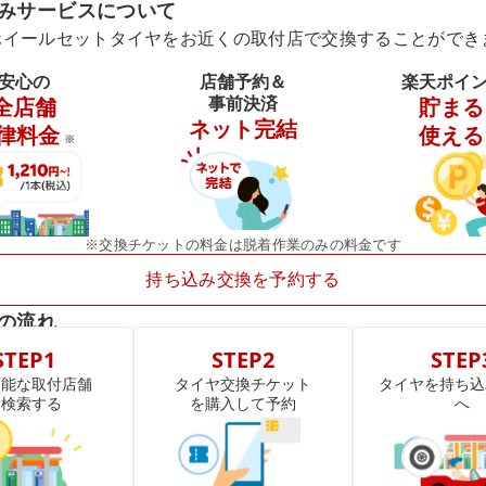
みサービスについて
ホイールセットタイヤをお近くの取付店で交換することができ
安心の
店舗予約＆
楽天ポイ
事前決済
全店舗
貯まる
ネット完結
律料金
使える
※
※交換チケットの料金は脱着作業のみの料金です
持ち込み交換を予約する
の流れ
STEP1
STEP2
STEP
可能な取付店舗
タイヤ交換チケット
タイヤを持ち込
を検索する
を購入して予約
へ