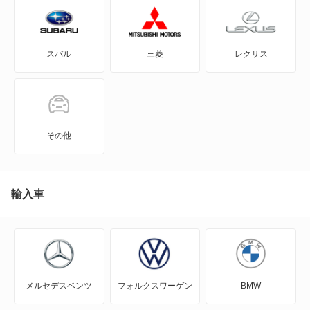
FTO
スバル
三菱
レクサス
GTO
RVR
アイ
その他
アイ ミーブ
アウトランダー
輸入車
アウトランダーPHEV
アスパイア
メルセデスベンツ
フォルクスワーゲン
BMW
エアトレック