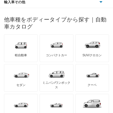
ポンティアック
輸入車その他
ランドローバー
マセラティ
ブガッティ
光岡自動車
コルト
メルセデス・ベンツ
デーウ
もっと見る
マーキュリー
BYD
ロータス
ランチア
他車種をボディータイプから探す｜自動
日産ディーゼル
もっと見る
コルトプラス
マイバッハ
キア
リンカーン
プロトン
車カタログ
ローバー
ランボルギーニ
日野自動車
シグマ
ブラバス
サンヨン
デロリアン
TD
ロールスロイス
デトマソ
三菱ふそう
シャリオ
ミニ
ADモータース
サリーン
ドンカーブート
ジネッタ
アバルト
軽自動車
コンパクトカー
SUV/クロカン
UDトラックス
シャリオグランディス
アルテガ
プリムス
バーキン
もっと見る
ケータハム
イノチェンティ
レクサス
ジープ
テスラ
セアト
もっと見る
カーボディーズ
もっと見る
アキュラ
スタリオン
ミニバン/ワンボック
ジープ
KTM
セダン
クーペ
モーガン
ス
ストラーダ
もっと見る
ダッジ
アルテガ
バンデンプラス
タウンボックスワイド
GMC
マクラーレン
もっと見る