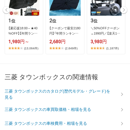
1
2
3
位
位
位
【​夏​応​援​1​8​:​0​0​～​★​4​0​
【​ク​ー​ポ​ン​で​最​安​2​1​8​0​
＼​5​0​%​O​F​F​ク​ー​ポ​ン​
%​O​F​F​】​【​年​間​ラ​ン​キ​
円​】​「​年​間​ラ​ン​キ​ン​…
→​1​9​9​0​円​／​【​楽​天​1​位​
…
】​2​…
1,980円～
2,680円
3,980円
(13,064件)
(2,649件)
(1,187件)
三菱 タウンボックスの関連情報
三菱 タウンボックスのカタログ(歴代モデル・グレード)を
見る
三菱 タウンボックスの車買取価格・相場を見る
三菱 タウンボックスの車検費用・相場を見る