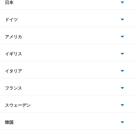
キャンター ハイブリッド
日本
トヨタ
キャンターガッツ
ドイツ
日産
キャンターガッツダンプ
AMG
アメリカ
ホンダ
キャンターダンプ
BMW
キャデラック
イギリス
三菱
ギャラン
BMWアルピナ
クライスラー
TVR
イタリア
マツダ
ギャラン シグマ
スマート
サターン
アストンマーティン
アルファロメオ
フランス
いすゞ
ギャラン フォルティス
アウディ
シボレー
ジャガー
アウトビアンキ
シトロエン
スバル
ギャラン フォルティス スポーツバック
スウェーデン
オペル
ビュイック
ダイムラー
フィアット
プジョー
スズキ
サーブ
ギャランスポーツ
フォルクスワーゲン
韓国
フォード
ベントレー
フェラーリ
ルノー
ダイハツ
ボルボ
グランディス
ポルシェ
ヒョンデ