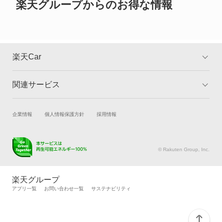
デリカ D:5
楽天グループからのお得な情報
デリカ ミニ
デリカカーゴ
楽天Car
デリカスペースギア
関連サービス
TOP
よくある質問
デリカトラック
キャンペーン一覧
試乗・商談
新車購入
企業情報
個人情報保護方針
採用情報
デリカバン
楽天Car車買取
車検予約
デリカワゴン
キズ修理予約
洗車・コーティング予約
© Rakuten Group, Inc.
メンテナンス管理
タイヤ・パーツ購入
トッポ
タイヤ交換サービス
楽天Car マガジン
楽天グループ
自動車カタログ
自動車保険
アプリ一覧
お問い合わせ一覧
サステナビリティ
トッポBJ
楽天マイカー割
トッポBJバン