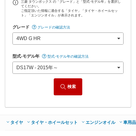
45,550
店舗を検索
円
三菱 タウンボックス の「グレード」と「型式-モデル年」を選択し
てください。
ご指定頂いた情報に適合する「タイヤ」「タイヤ・ホイールセッ
*当該価格は車種別の価格となります。
ト」「エンジンオイル」が表示されます。
グレード
グレードの確認方法
型式-モデル年
型式-モデル年の確認方法
検索
タイヤ
タイヤ・ホイールセット
エンジンオイル
車用品