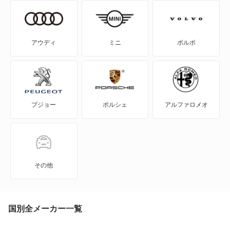
エクリプス
エクリプス クロス
アウディ
ミニ
ボルボ
エクリプス クロス PHEV
エクリプス スパイダー
プジョー
ポルシェ
アルファロメオ
エテルナ
エテルナサヴァ
エメロード
その他
カリスマ
キャンター
国別全メーカー一覧