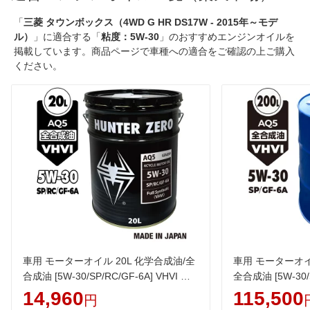
「
三菱 タウンボックス（4WD G HR DS17W - 2015年～モデ
ル）
」に適合する「
粘度：5W-30
」のおすすめエンジンオイルを
掲載しています。商品ページで車種への適合をご確認の上ご購入
ください。
車用 モーターオイル 20L 化学合成油/全
車用 モーターオイル
合成油 [5W-30/SP/RC/GF-6A] VHVI 自
全合成油 [5W-30/S
動車用エンジンオイル AQ5 ヒロバ・ゼ
車用エンジンオイ
14,960
115,500
円
ロ
ヒロバ・ゼロ