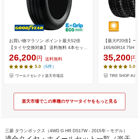
お買い物マラソン ポイント最大52倍
【最大P20倍】〜2
【タイヤ交換対象】 送料無料 4本セット
165/60R14 75H 
2026年製 165/60R14 75H グッドイヤー
HYBRID モンスタ
26,200
35,200
円
円
送料無料
EfficientGrip ECO EG02 サマータイヤ
ギッドテレーン 
（5件）
5.0
5.0
夏 GOODYEAR エフィシェントグリッ
レター 単品 4本価格 
プ E-Grip EG-02 165/60/14 165/60-14
料無料
ワールドセレクト楽天市場店
TIRE SHOP 4
新品 国産 日本製 低燃費 単品 14インチ
楽天市場でこの車種のサマータイヤをもっと見る
三菱 タウンボックス（4WD G HR DS17W - 2015年～モデル）
適合タイヤ・ホイールセット一覧（楽天