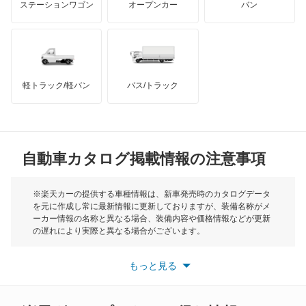
ステーションワゴン
オープンカー
バン
チャレンジャー
ハマー
オースチン
ディアマンテ
インフィニティ
モーリス
ディアマンテワゴン
軽トラック/軽バン
バス/トラック
トライアンフ
もっと見る
ディオン
MG
ディグニティ
自動車カタログ掲載情報の注意事項
ミニ
デボネア
モーク
※楽天カーの提供する車種情報は、新車発売時のカタログデータ
を元に作成し常に最新情報に更新しておりますが、装備名称がメ
デボネアV
ーカー情報の名称と異なる場合、装備内容や価格情報などが更新
もっと見る
の遅れにより実際と異なる場合がございます。
デリカ D:2
※最新情報につきましては、各メーカーの情報をご確認くださ
い。
もっと見る
※また安全装備につきましては同名称の装備であっても動作範囲
デリカ D:3
や性能に違いがございますので、詳細情報は各メーカーの情報を
ご確認ください。