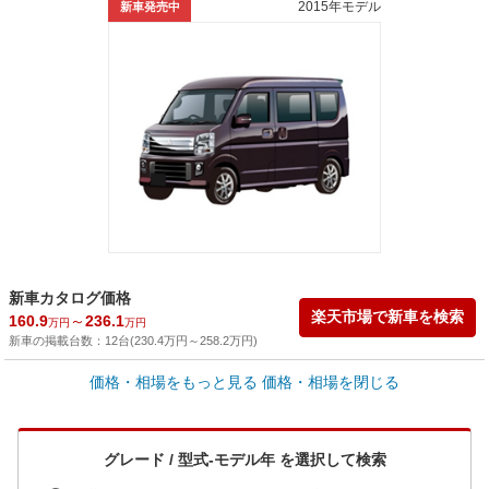
2015年モデル
新車発売中
新車カタログ価格
楽天市場で新車を検索
160.9
～
236.1
万円
万円
新車の掲載台数：
12
台(
230.4
万円
～
258.2
万円
)
車買取価格 *
価格・相場をもっと見る
価格・相場を閉じる
車買取相場
0
～
145.1
万円
万円
シミュレーション
2003年式/20万km
～
2024年式/5千km
グレード / 型式-モデル年 を選択して検索
全国平均の車検価格 *
楽天Car車検で