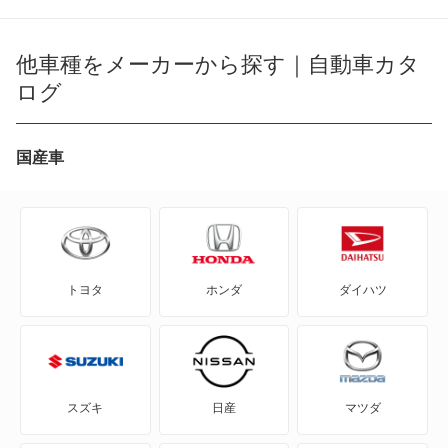
eKアクティブ
eKカスタム
他車種をメーカーから探す｜自動車カタ
ログ
eKクラッシィ
eKクロス
国産車
eKクロス EV
eKクロス スペース
トヨタ
ホンダ
ダイハツ
eKスペース
eKスペース カスタム
eKスポーツ
スズキ
日産
マツダ
eKワゴン