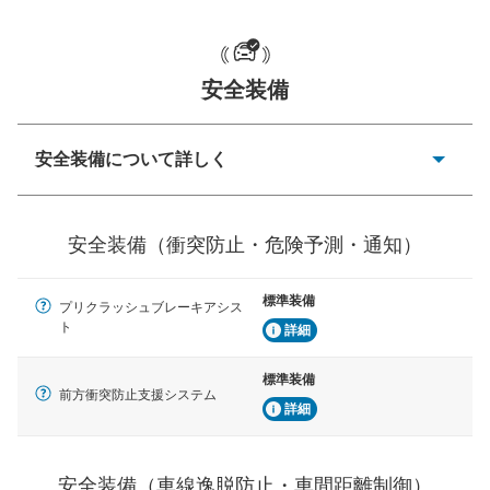
一般的な荷物のサイズの目安
安全装備
安全装備について詳しく
衝突防止
前走車や歩行者との衝突を回避するプリクラッシュブレ
安全装備（衝突防止・危険予測・通知）
ーキアシスト、ABSなどが装備されています。
危険予測・通知
標準装備
プリクラッシュブレーキアシス
見えにくい場所に潜む危険を予測・通知するためのシス
ト
テムなどが装備されています。
詳細
車線逸脱防止
標準装備
前方衝突防止支援システム
車線のはみだしやふらつきを防止するためにレーンキー
詳細
プアシストなどが装備されています
車間距離制御
安全装備（車線逸脱防止・車間距離制御）
安全な車間距離を保ちながら前車を追従するアダプティ