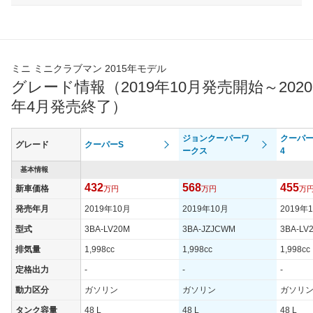
ミニ ミニクラブマン 2015年モデル
グレード情報（2019年10月発売開始～2020
年4月発売終了）
ジョンクーパーワ
クーパー
グレード
クーパーS
ークス
4
基本情報
432
568
455
新車価格
万円
万円
万
発売年月
2019年10月
2019年10月
2019年
型式
3BA-LV20M
3BA-JZJCWM
3BA-LV
排気量
1,998cc
1,998cc
1,998cc
定格出力
-
-
-
動力区分
ガソリン
ガソリン
ガソリ
タンク容量
48 L
48 L
48 L