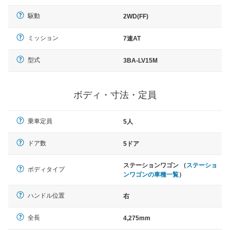
駆動
2WD(FF)
ミッション
7速AT
型式
3BA-LV15M
ボディ・寸法・定員
乗車定員
5人
ドア数
5ドア
ステーションワゴン （
ステーショ
ボディタイプ
ンワゴンの車種一覧
）
ハンドル位置
右
全長
4,275mm