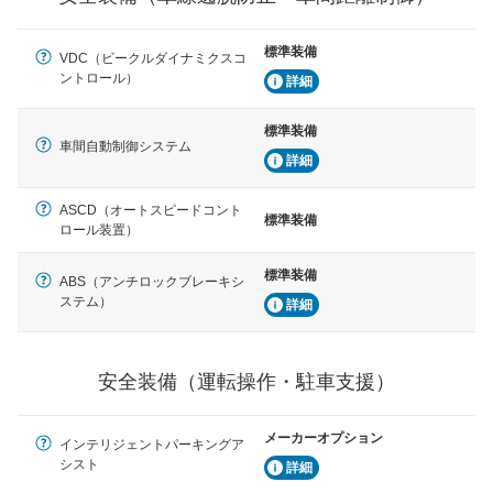
ブ・クルーズ・コントロールなどが装備されています。
標準装備
運転・駐車支援
VDC（ビークルダイナミクスコ
ントロール）
駐車をスムーズに行うためにインテリジェンスパーキン
詳細
グ・アシストやサイドブラインドモニターなどが装備さ
れています。
標準装備
車間自動制御システム
衝撃軽減
詳細
万が一車体が衝撃を受けたときに、運転者・同乗者を守
るSRSエアバッグシステム、プリテンショナーシートベ
ASCD（オートスピードコント
ルトなどが装備されています。
標準装備
ロール装置）
標準装備
ABS（アンチロックブレーキシ
ステム）
詳細
安全装備（運転操作・駐車支援）
メーカーオプション
インテリジェントパーキングア
シスト
詳細