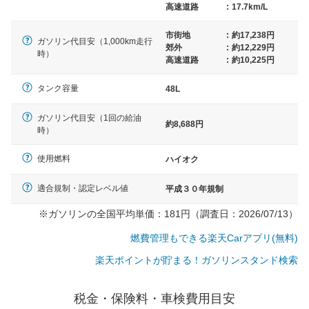
高速道路
:
17.7km/L
市街地
:
約17,238円
ガソリン代目安（1,000km走行
郊外
:
約12,229円
時）
高速道路
:
約10,225円
タンク容量
48L
ガソリン代目安（1回の給油
約8,688円
時）
使用燃料
ハイオク
適合規制・認定レベル値
平成３０年規制
※ガソリンの全国平均単価：181円（調査日：2026/07/13）
燃費管理もできる楽天Carアプリ(無料)
楽天ポイントが貯まる！ガソリンスタンド検索
一般的な車体のサイズの目安
税金・保険料・車検費用目安