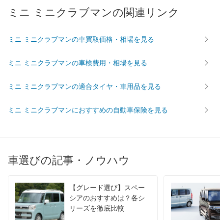
ミニ ミニクラブマンの関連リンク
過給機
TB
TB
TB
タイヤ
前輪サイズ
225/45R17
225/40R18
225/45
ミニ ミニクラブマンの車買取価格・相場を見る
後輪サイズ
225/45R17
225/40R18
225/45
ミニ ミニクラブマンの車検費用・相場を見る
燃費
WLTC
14km/L
12.1km/L
13.3km/
ミニ ミニクラブマンの適合タイヤ・車用品を見る
WLTC/市街地
10.1km/L
8.9km/L
9.8km/L
WLTC/郊外
14.3km/L
12.3km/L
13.5km/
ミニ ミニクラブマンにおすすめの自動車保険を見る
WLTC/高速道路
16.5km/L
14.2km/L
15.5km/
JC08
-
13.7km/L
-
1015
-
-
-
車選びの記事・ノウハウ
60km定地
-
-
-
装備詳細を見る
装備詳細を見る
装備
装備オプション
【グレード選び】スペー
シアのおすすめは？各シ
リーズを徹底比較