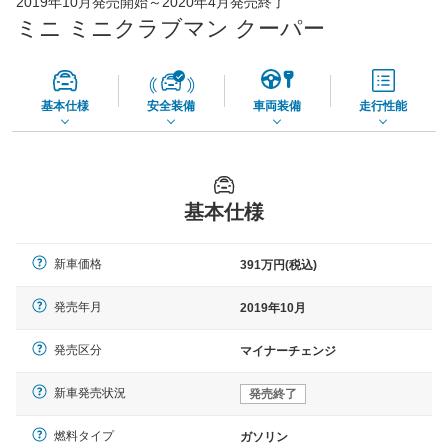
2019年10月発売開始～2020年4月発売終了
65,050
店舗を検索
円
ミニ ミニクラブマン クーパー
*当該価格は車種別の価格となります。
基本仕様
安全装備
車両装備
走行性能
基本仕様
新車価格
391万円(税込)
発売年月
2019年10月
発売区分
マイナーチェンジ
新車発売状況
発売終了
燃料タイプ
ガソリン