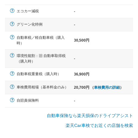
軽自動車
エコカー減税
-
N-BOX、ワゴンR、タント、アル
ト など
グリーン化特例
-
自動車税／軽自動車税（購入
30,500円
時）
中型車
環境性能割：旧 自動車取得税
ノア、セレナ、プリウス、カロー
-
（購入時）
ラ、ステップワゴン など
自動車税重量税（購入時）
36,900円
車検費用相場（基本料金のみ）
20,700円 （
車検費用の詳細
）
大型車
クラウン、アルファード、フォレ
自賠責保険料
-
スター、ハイエースワゴン、デリ
カD:5 など
自動車保険なら楽天損保のドライブアシスト
楽天Car車検でお近くの店舗を検索