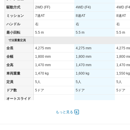
駆動方式
2WD (FF)
4WD (F4)
4WD (F4
ミッション
7速AT
8速AT
8速AT
ハンドル
右
右
右
最小回転
5.5 m
5.5 m
5.5 m
寸法重量定員
全長
4,275 mm
4,275 mm
4,275 
全幅
1,800 mm
1,800 mm
1,800 
全高
1,470 mm
1,470 mm
1,470 
車両重量
1,470 kg
1,600 kg
1,550 kg
定員
5人
5人
5人
ドア数
5ドア
5ドア
5ドア
オートスライド
-
-
-
ドア
エンジン
もっと見る
最高出力
141.00 [192]/ 4,500
225.00 [306]/ 5,000
141.00 [
最高トルク
280 [28.6]/ 1,350
450 [45.9]/ 1,750
280 [28.