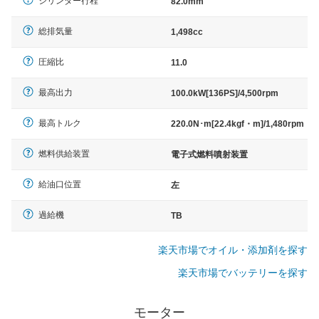
シリンダー行程
82.0mm
総排気量
1,498cc
圧縮比
11.0
最高出力
100.0kW[136PS]/4,500rpm
最高トルク
220.0N･m[22.4kgf・m]/1,480rpm
燃料供給装置
電子式燃料噴射装置
給油口位置
左
過給機
TB
楽天市場でオイル・添加剤を探す
楽天市場でバッテリーを探す
モーター