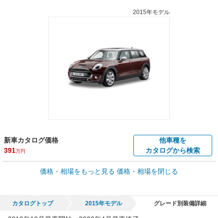
2015年モデル
新車カタログ価格
他車種を
391
カタログから検索
万円
車買取価格 *
価格・相場をもっと見る
価格・相場を閉じる
車買取相場
0.1
～
400
万円
万円
シミュレーション
2006年式/20万km
～
2024年式/5千km
カタログトップ
2015年モデル
グレード別装備詳細
全国平均の車検価格 *
楽天Car車検で