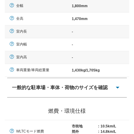
全幅
1,800mm
全高
1,470mm
室内長
-
室内幅
-
室内高
-
車両重量/車両総重量
1,430kg/1,705kg
一般的な駐車場・車体・荷物のサイズを確認
一般的に塗料などによる駐車場ライン施工の際には、1台
当たりのスペースと駐車に必要な車路幅が、幅 2,500mm
燃費・環境仕様
× 長さ 5,000mm 車路幅 5,000mmというサイズが標準値
（最低値）とされる事が多いようです。
市街地
:
10.5km/L
WLTCモード燃費
郊外
:
14.8km/L