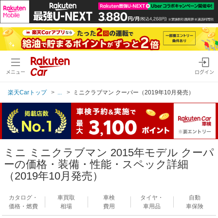
メニュー
ログイン
楽天Carトップ
...
ミニクラブマン クーパー（2019年10月発売）
ミニ ミニクラブマン 2015年モデル クーパ
ーの価格・装備・性能・スペック詳細
（2019年10月発売）
カタログ・
車買取
車検
タイヤ・
自動
価格・燃費
相場
費用
車用品
車保険