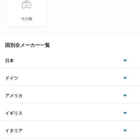
その他
国別全メーカー一覧
日本
トヨタ
ドイツ
日産
AMG
アメリカ
ホンダ
BMW
キャデラック
イギリス
三菱
BMWアルピナ
クライスラー
TVR
イタリア
マツダ
スマート
サターン