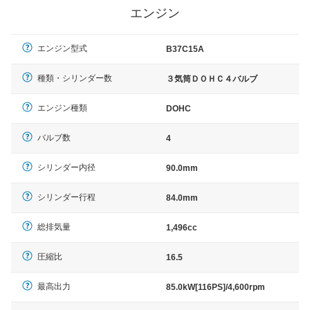
エンジン
エンジン型式
B37C15A
種類・シリンダー数
３気筒ＤＯＨＣ４バルブ
エンジン種類
DOHC
バルブ数
4
シリンダー内径
90.0mm
シリンダー行程
84.0mm
総排気量
1,496cc
圧縮比
16.5
最高出力
85.0kW[116PS]/4,600rpm