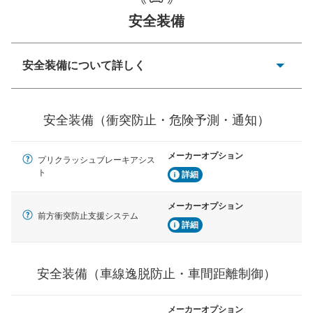
安全装備
一般的な荷物のサイズの目安
安全装備について詳しく
衝突防止
前走車や歩行者との衝突を回避するプリクラッシュブレ
安全装備（衝突防止・危険予測・通知）
ーキアシスト、ABSなどが装備されています。
危険予測・通知
メーカーオプション
プリクラッシュブレーキアシス
見えにくい場所に潜む危険を予測・通知するためのシス
ト
テムなどが装備されています。
詳細
車線逸脱防止
メーカーオプション
前方衝突防止支援システム
車線のはみだしやふらつきを防止するためにレーンキー
詳細
プアシストなどが装備されています
車間距離制御
安全装備（車線逸脱防止・車間距離制御）
安全な車間距離を保ちながら前車を追従するアダプティ
ブ・クルーズ・コントロールなどが装備されています。
メーカーオプション
運転・駐車支援