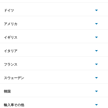
トヨタ
ドイツ
日産
AMG
アメリカ
ホンダ
BMW
キャデラック
イギリス
三菱
BMWアルピナ
クライスラー
TVR
イタリア
マツダ
スマート
サターン
アストンマーティン
アルファロメオ
フランス
いすゞ
アウディ
シボレー
ジャガー
アウトビアンキ
シトロエン
スバル
スウェーデン
オペル
ビュイック
ダイムラー
フィアット
プジョー
スズキ
サーブ
フォルクスワーゲン
韓国
フォード
ベントレー
フェラーリ
ルノー
ダイハツ
ボルボ
ポルシェ
ヒョンデ
ポンティアック
輸入車その他
ランドローバー
マセラティ