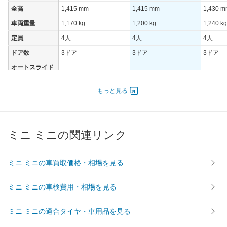
全高
1,415 mm
1,415 mm
1,430 
車両重量
1,170 kg
1,200 kg
1,240 kg
定員
4人
4人
4人
ドア数
3ドア
3ドア
3ドア
オートスライド
-
-
-
ドア
エンジン
もっと見る
最高出力
100.00 [136]/ 4,600
100.00 [136]/ 4,600
141.00 [
最高トルク
220 [22.4]/ 1,250
220 [22.4]/ 1,250
280 [28.
ミニ ミニの関連リンク
過給機
TB
TB
TB
タイヤ
前輪サイズ
175/65R15 84H
175/65R15 84H
195/55
ミニ ミニの車買取価格・相場を見る
後輪サイズ
175/65R15 84H
175/65R15 84H
195/55
ミニ ミニの車検費用・相場を見る
燃費
WLTC
-
-
-
ミニ ミニの適合タイヤ・車用品を見る
WLTC/市街地
-
-
-