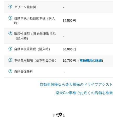
軽自動車
グリーン化特例
-
N-BOX、ワゴンR、タント、アル
ト など
自動車税／軽自動車税（購入
34,500円
時）
環境性能割：旧 自動車取得税
-
（購入時）
中型車
ノア、セレナ、プリウス、カロー
自動車税重量税（購入時）
36,900円
ラ、ステップワゴン など
車検費用相場（基本料金のみ）
20,700円 （
車検費用の詳細
）
自賠責保険料
-
大型車
自動車保険なら楽天損保のドライブアシスト
クラウン、アルファード、フォレ
スター、ハイエースワゴン、デリ
楽天Car車検でお近くの店舗を検索
カD:5 など