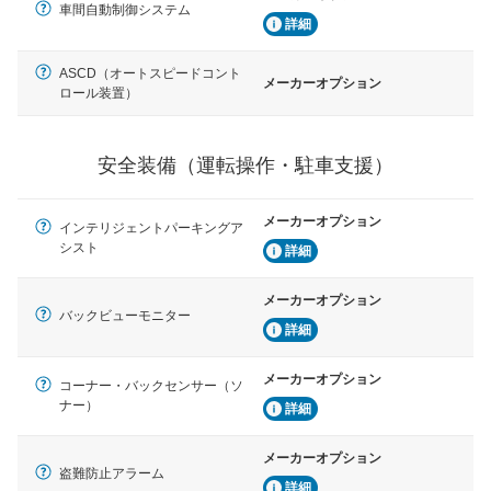
車間自動制御システム
駐車をスムーズに行うためにインテリジェンスパーキン
詳細
グ・アシストやサイドブラインドモニターなどが装備さ
れています。
ASCD（オートスピードコント
メーカーオプション
ロール装置）
衝撃軽減
万が一車体が衝撃を受けたときに、運転者・同乗者を守
るSRSエアバッグシステム、プリテンショナーシートベ
ルトなどが装備されています。
安全装備（運転操作・駐車支援）
メーカーオプション
インテリジェントパーキングア
シスト
詳細
メーカーオプション
バックビューモニター
詳細
メーカーオプション
コーナー・バックセンサー（ソ
ナー）
詳細
メーカーオプション
盗難防止アラーム
詳細