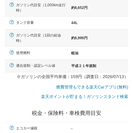
ガソリン代目安（1,000km走行
約6,652円
時）
タンク容量
44L
ガソリン代目安（1回の給油
約6,996円
時）
使用燃料
軽油
適合規制・認定レベル値
平成２１年規制
※ガソリンの全国平均単価：159円（調査日：2026/07/13）
燃費管理もできる楽天Carアプリ(無料)
楽天ポイントが貯まる！ガソリンスタンド検索
税金・保険料・車検費用目安
一般的な車体のサイズの目安
エコカー減税
-