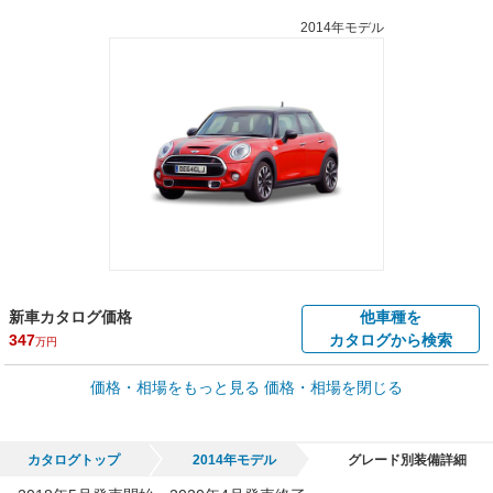
2014年モデル
新車カタログ価格
他車種を
347
カタログから検索
万円
車買取価格 *
価格・相場をもっと見る
価格・相場を閉じる
車買取相場
0.1
～
400
万円
万円
シミュレーション
2006年式/20万km
～
2024年式/5千km
カタログトップ
2014年モデル
グレード別装備詳細
全国平均の車検価格 *
楽天Car車検で