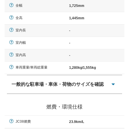
全幅
1,725mm
全高
1,445mm
室内長
-
室内幅
-
室内高
-
車両重量/車両総重量
1,280kg/1,555kg
一般的な駐車場・車体・荷物のサイズを確認
一般的に塗料などによる駐車場ライン施工の際には、1台
当たりのスペースと駐車に必要な車路幅が、幅 2,500mm
燃費・環境仕様
× 長さ 5,000mm 車路幅 5,000mmというサイズが標準値
（最低値）とされる事が多いようです。
JC08燃費
23.9km/L