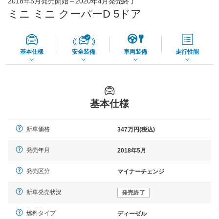
2018年5月発売開始～2020年4月発売終了
65,050
店舗を検索
円
ミニ ミニ クーパーD 5ドア
*当該価格は車種別の価格となります。
基本仕様
安全装備
車両装備
走行性能
基本仕様
新車価格
347万円(税込)
発売年月
2018年5月
発売区分
マイナーチェンジ
新車発売状況
発売終了
燃料タイプ
ディーゼル