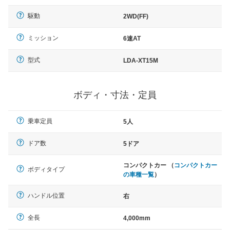
駆動
2WD(FF)
ミッション
6速AT
型式
LDA-XT15M
ボディ・寸法・定員
乗車定員
5人
ドア数
5ドア
コンパクトカー （
コンパクトカー
ボディタイプ
の車種一覧
）
ハンドル位置
右
全長
4,000mm