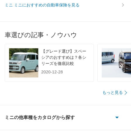
WLTC/郊外
-
-
-
ミニ ミニにおすすめの自動車保険を見る
WLTC/高速道路
-
-
-
JC08
19.6km/L
18.3km/L
15.8km/
1015
-
-
-
車選びの記事・ノウハウ
60km定地
-
-
-
装備詳細を見る
装備詳細を見る
装備
装備オプション
【グレード選び】スペー
シアのおすすめは？各シ
リーズを徹底比較
2020-12-28
もっと見る
ミニの他車種をカタログから探す
ミニエースマン