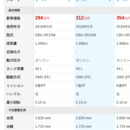
グレード
クーパー
クーパー
クーパー
基本情報
294
312
354
新車価格
万円
万円
万
発売年月
2018年5月
2018年5月
2018年
型式
DBA-XR15M
DBA-XR15M
CBA-XR
排気量
1,498cc
1,498cc
1,998cc
定格出力
-
-
-
動力区分
ガソリン
ガソリン
ガソリ
タンク容量
40 L
40 L
44 L
駆動方式
2WD (FF)
2WD (FF)
2WD (FF
ミッション
6速MT
7速AT
6速MT
ハンドル
右
右
右
最小回転
5.15 m
5.15 m
5.15 m
寸法重量定員
全長
3,835 mm
3,835 mm
3,860 
全幅
1,725 mm
1,725 mm
1,725 