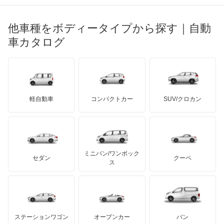
ブガッティ
光岡自動車
メルセデス・ベンツ
デーウ
もっと見る
マーキュリー
BYD
ロータス
ランチア
他車種をボディータイプから探す｜自動
日産ディーゼル
もっと見る
マイバッハ
キア
リンカーン
プロトン
車カタログ
ローバー
ランボルギーニ
日野自動車
ブラバス
サンヨン
デロリアン
TD
ロールスロイス
デトマソ
三菱ふそう
ミニ
ADモータース
サリーン
ドンカーブート
ジネッタ
アバルト
軽自動車
コンパクトカー
SUV/クロカン
UDトラックス
アルテガ
プリムス
バーキン
もっと見る
ケータハム
イノチェンティ
レクサス
テスラ
セアト
もっと見る
カーボディーズ
もっと見る
アキュラ
ミニバン/ワンボック
ジープ
KTM
セダン
クーペ
モーガン
ス
もっと見る
ダッジ
アルテガ
バンデンプラス
GMC
マクラーレン
もっと見る
ステーションワゴン
オープンカー
バン