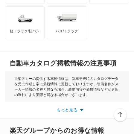
ハマー
オースチン
インフィニティ
モーリス
軽トラック/軽バン
バス/トラック
トライアンフ
もっと見る
MG
自動車カタログ掲載情報の注意事項
ミニ
モーク
※楽天カーの提供する車種情報は、新車発売時のカタログデータ
を元に作成し常に最新情報に更新しておりますが、装備名称がメ
ーカー情報の名称と異なる場合、装備内容や価格情報などが更新
もっと見る
の遅れにより実際と異なる場合がございます。
※最新情報につきましては、各メーカーの情報をご確認くださ
い。
もっと見る
※また安全装備につきましては同名称の装備であっても動作範囲
や性能に違いがございますので、詳細情報は各メーカーの情報を
ご確認ください。
楽天グループからのお得な情報