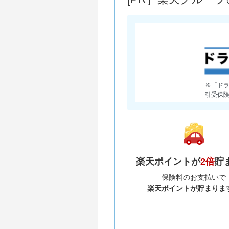
※「ド
引受保
楽天ポイントが
2倍
貯
保険料のお支払いで
楽天ポイントが貯まりま