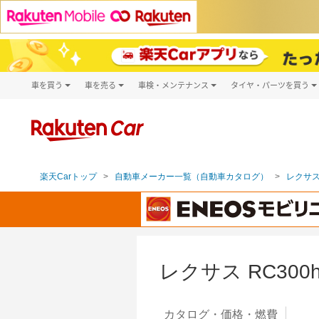
車を買う
車を売る
車検・メンテナンス
タイヤ・パーツを買う
試乗・商談
楽天Car車買取
車検予約
タイヤ・パー
キズ修理予約
新車
タイヤ交換サ
洗車・コーティング予約
メンテナンス管理
楽天Carトップ
自動車メーカー一覧（自動車カタログ）
レクサス
レクサス RC30
カタログ・
価格・燃費