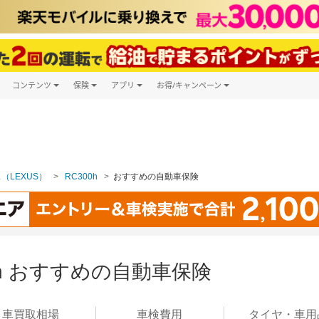
コンテンツ
保険
アプリ
お得/キャンペーン
楽天Carマガジン
キャンペーン一覧
ツ購入
自動車保険
楽天Carアプリ
自動車カタログ
ービス
楽天マイカー割
（LEXUS）
RC300h
おすすめの自動車保険
0h おすすめの自動車保険
車買取
相場
車検
費用
タイヤ・
車用