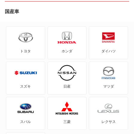
ES350h
国産車
ES500e
GS F
トヨタ
ホンダ
ダイハツ
GS200t
GS250
GS300
スズキ
日産
マツダ
GS300h
GS350
スバル
三菱
レクサス
GS430