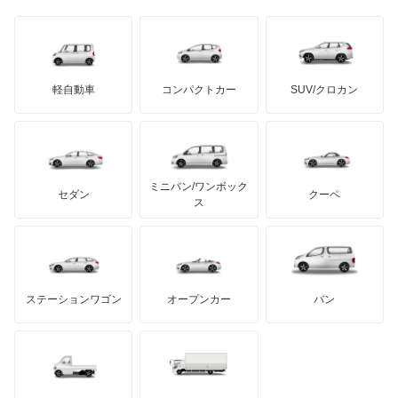
日野自動車
NX300
ブラバス
サンヨン
デロリアン
TD
ロールスロイス
デトマソ
三菱ふそう
NX300h
ミニ
ADモータース
サリーン
ドンカーブート
ジネッタ
アバルト
軽自動車
コンパクトカー
SUV/クロカン
UDトラックス
NX350
アルテガ
プリムス
バーキン
もっと見る
ケータハム
イノチェンティ
レクサス
NX350h
テスラ
セアト
もっと見る
カーボディーズ
もっと見る
アキュラ
NX450h+
ミニバン/ワンボック
ジープ
KTM
セダン
クーペ
モーガン
ス
RC F
もっと見る
ダッジ
アルテガ
バンデンプラス
RC200t
GMC
マクラーレン
もっと見る
ステーションワゴン
オープンカー
バン
RC300
ハマー
オースチン
RC300h
インフィニティ
モーリス
RC350