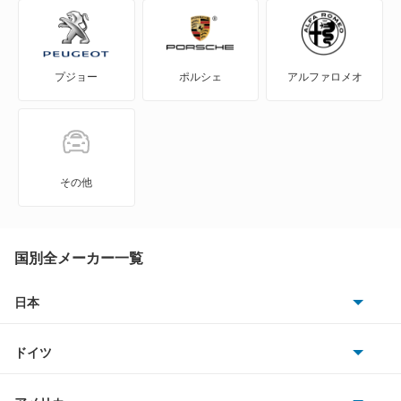
IS350
プジョー
ポルシェ
アルファロメオ
IS350C
IS500
LBX
その他
LC500
LC500h
国別全メーカー一覧
LFA
日本
トヨタ
LM500h
ドイツ
日産
LS460
AMG