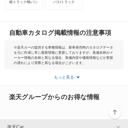
軽トラック/軽バン
バス/トラック
トライアンフ
もっと見る
RX200t
MG
RX270
自動車カタログ掲載情報の注意事項
ミニ
RX300
モーク
※楽天カーの提供する車種情報は、新車発売時のカタログデータ
を元に作成し常に最新情報に更新しておりますが、装備名称がメ
RX350
ーカー情報の名称と異なる場合、装備内容や価格情報などが更新
もっと見る
の遅れにより実際と異なる場合がございます。
RX350h
※最新情報につきましては、各メーカーの情報をご確認くださ
い。
もっと見る
※また安全装備につきましては同名称の装備であっても動作範囲
RX450h
や性能に違いがございますので、詳細情報は各メーカーの情報を
ご確認ください。
RX450h+
楽天グループからのお得な情報
RX450hL
RX500h
楽天Car