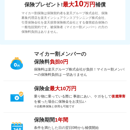
10
最大
万円
保険プレゼント!
補償
マイカー割保険は保険契約者を楽天グループ株式会社、保険
募集代理店を楽天インシュアランスプランニング株式会社、
引受保険会社を楽天損害保険株式会社とする傷害総合保険の
一般包括契約です。被保険者（マイカー割メンバー）の方の
保険料負担はありません。
マイカー割メンバーの
保険料
負担0円
保険料は楽天グループ株式会社が負担！マイカー割メンバ
ーの保険料負担は 一切ありません
保険金
最大10万円
乗り物に乗っている際に 事故にあい、ケガをして
後遺障害
を被った場合に保険金をお支払い
※自動車保険と併用も可能です
保険期間
1年間
条件を満たした日の翌日0時から補償開始