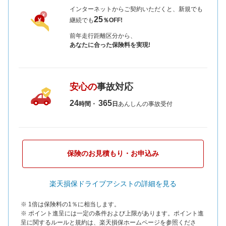
インターネットからご契約いただくと、新規でも
25
継続でも
％OFF!
前年走行距離区分から、
あなたに合った保険料を実現!
安心の
事故対応
24
365
時間・
日
あんしんの事故受付
保険のお見積もり・お申込み
楽天損保ドライブアシストの詳細を見る
※ 1倍は保険料の1％に相当します。
※ ポイント進呈には一定の条件および上限があります。ポイント進
呈に関するルールと規約は、楽天損保ホームページを参照くださ