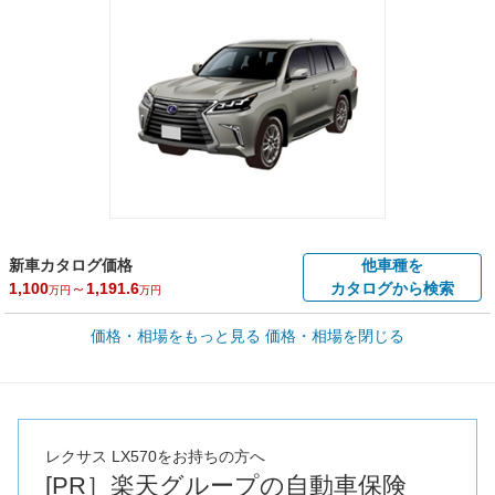
新車カタログ価格
他車種を
1,100
～
1,191.6
カタログから検索
万円
万円
車買取価格 *
価格・相場をもっと見る
価格・相場を閉じる
車買取相場
102
～
742.9
万円
万円
シミュレーション
2017年式/20万km
～
2021年式/5千km
全国平均の車検価格 *
- 円
レクサス LX570をお持ちの方へ
[PR］楽天グループの自動車保険
*当該価格は車種別の価格となります。