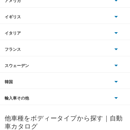
アメリカ
ホンダ
LS460L
BMW
キャデラック
イギリス
三菱
LS500
BMWアルピナ
クライスラー
TVR
イタリア
マツダ
LS500h
スマート
サターン
アストンマーティン
アルファロメオ
フランス
いすゞ
LS600h
アウディ
シボレー
ジャガー
アウトビアンキ
シトロエン
スバル
LS600hL
スウェーデン
オペル
ビュイック
ダイムラー
フィアット
プジョー
スズキ
サーブ
LX600
フォルクスワーゲン
韓国
フォード
ベントレー
フェラーリ
ルノー
ダイハツ
ボルボ
LX700h
ポルシェ
ヒョンデ
ポンティアック
輸入車その他
ランドローバー
マセラティ
ブガッティ
光岡自動車
NX200t
メルセデス・ベンツ
デーウ
もっと見る
マーキュリー
BYD
ロータス
ランチア
他車種をボディータイプから探す｜自動
日産ディーゼル
もっと見る
NX250
マイバッハ
キア
リンカーン
プロトン
車カタログ
ローバー
ランボルギーニ