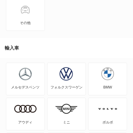
GS450h
GS460
その他
GX550
HS250h
輸入車
IS F
IS200t
メルセデスベンツ
フォルクスワーゲン
BMW
IS250
IS250C
IS300
アウディ
ミニ
ボルボ
IS300h