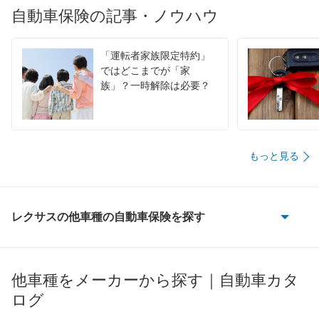
自動車保険の記事・ノウハウ
「運転者家族限定特約」
ではどこまでが「家
族」？一時解除は必要？
もっと見る
レクサスの他車種の自動車保険を探す
CT200h
ES300h
他車種をメーカーから探す｜自動車カタ
ログ
ES350e