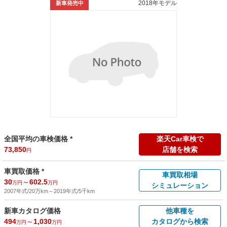
2018年モデル
新車発売中
全国平均の車検価格 *
楽天Car車検で
73,850
店舗を検索
円
車買取価格 *
車買取相場
30
～
602.5
万円
万円
シミュレーション
2007年式/20万km
～
2019年式/5千km
新車カタログ価格
他車種を
494
～
1,030
カタログから検索
万円
万円