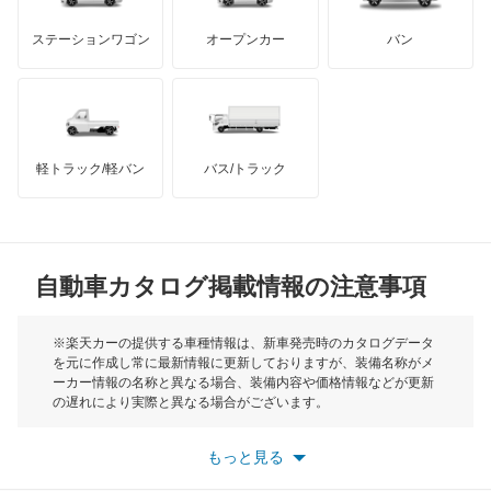
GMC
マクラーレン
もっと見る
ステーションワゴン
オープンカー
バン
ハマー
オースチン
インフィニティ
モーリス
軽トラック/軽バン
バス/トラック
トライアンフ
もっと見る
MG
自動車カタログ掲載情報の注意事項
ミニ
モーク
※楽天カーの提供する車種情報は、新車発売時のカタログデータ
を元に作成し常に最新情報に更新しておりますが、装備名称がメ
ーカー情報の名称と異なる場合、装備内容や価格情報などが更新
もっと見る
の遅れにより実際と異なる場合がございます。
※最新情報につきましては、各メーカーの情報をご確認くださ
い。
もっと見る
※また安全装備につきましては同名称の装備であっても動作範囲
や性能に違いがございますので、詳細情報は各メーカーの情報を