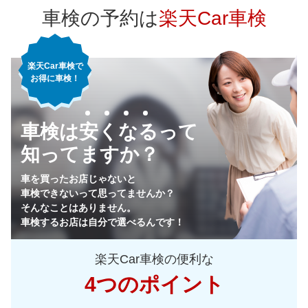
82,310
東京都
店舗を探す
円
車検の予約は
楽天Car車検
75,490
神奈川県
店舗を探す
円
楽天Car車検で
71,330
千葉県
店舗を探す
円
お得に車検！
76,700
埼玉県
店舗を探す
関
円
車検は安くなるって
77,100
東
茨城県
店舗を探す
円
知ってますか？
73,620
栃木県
店舗を探す
円
車を買ったお店じゃないと
車検できないって思ってませんか？
72,690
群馬県
店舗を探す
円
そんなことはありません。
車検するお店は自分で選べるんです！
74,680
山梨県
店舗を探す
円
楽天Car車検の便利な
78,760
長野県
店舗を探す
円
4つのポイント
81,870
新潟県
店舗を探す
円