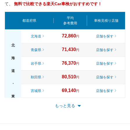
て、
無料で比較できる楽天Car車検がおすすめです！
平均
都道府県
車検見積り店舗
参考費用
72,860
北海道
店舗を探す
円
北
71,430
青森県
店舗を探す
円
海
76,370
岩手県
店舗を探す
円
道
80,510
秋田県
店舗を探す
円
・
69,140
宮城県
店舗を探す
円
東
74,730
山形県
店舗を探す
円
もっと見る
北
79,780
福島県
店舗を探す
円