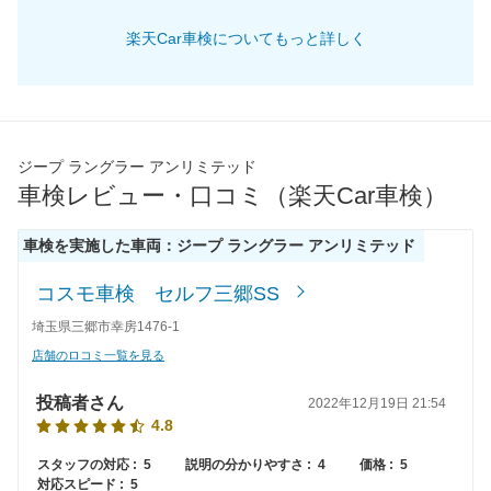
69,870
京都府
店舗を探す
近
円
楽天Car車検についてもっと詳しく
69,750
畿
滋賀県
店舗を探す
円
74,430
奈良県
店舗を探す
円
75,240
和歌山県
店舗を探す
円
ジープ ラングラー アンリミテッド
車検レビュー・口コミ（楽天Car車検）
70,120
岡山県
店舗を探す
円
車検を実施した車両：ジープ ラングラー アンリミテッド
69,890
広島県
店舗を探す
円
中
コスモ車検 セルフ三郷SS
70,760
鳥取県
店舗を探す
円
埼玉県三郷市幸房1476-1
国
店舗のロコミ一覧を見る
76,820
島根県
店舗を探す
円
投稿者さん
2022年12月19日 21:54
72,880
山口県
店舗を探す
円
4.8
71,440
スタッフの対応 :
5
説明の分かりやすさ :
4
価格 :
5
愛媛県
店舗を探す
円
対応スピード :
5