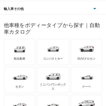
ルノー
ダイハツ
ボルボ
ポルシェ
ヒョンデ
ポンティアック
輸入車その他
ランドローバー
マセラティ
ブガッティ
光岡自動車
メルセデス・ベンツ
デーウ
もっと見る
マーキュリー
BYD
ロータス
ランチア
他車種をボディータイプから探す｜自動
日産ディーゼル
もっと見る
マイバッハ
キア
リンカーン
プロトン
車カタログ
ローバー
ランボルギーニ
日野自動車
ブラバス
サンヨン
デロリアン
TD
ロールスロイス
デトマソ
三菱ふそう
ミニ
ADモータース
サリーン
ドンカーブート
ジネッタ
アバルト
軽自動車
コンパクトカー
SUV/クロカン
UDトラックス
アルテガ
プリムス
バーキン
もっと見る
ケータハム
イノチェンティ
レクサス
テスラ
セアト
もっと見る
カーボディーズ
もっと見る
アキュラ
ミニバン/ワンボック
ジープ
KTM
セダン
クーペ
モーガン
ス
もっと見る
ダッジ
アルテガ
バンデンプラス