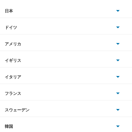
日本
トヨタ
ドイツ
日産
AMG
アメリカ
ホンダ
BMW
キャデラック
イギリス
三菱
BMWアルピナ
クライスラー
TVR
イタリア
マツダ
スマート
サターン
アストンマーティン
アルファロメオ
フランス
いすゞ
アウディ
シボレー
ジャガー
アウトビアンキ
シトロエン
スバル
スウェーデン
オペル
ビュイック
ダイムラー
フィアット
プジョー
スズキ
サーブ
フォルクスワーゲン
韓国
フォード
ベントレー
フェラーリ