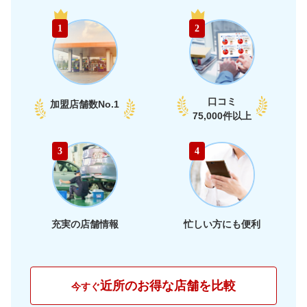
中
67,250
富山県
店舗を探す
円
1
2
部
68,670
石川県
店舗を探す
円
74,240
福井県
店舗を探す
円
口コミ
加盟店舗数
No.1
74,840
75,000件以上
愛知県
店舗を探す
円
74,640
静岡県
店舗を探す
東
円
3
4
74,580
海
岐阜県
店舗を探す
円
71,560
三重県
店舗を探す
円
充実の店舗情報
忙しい方にも便利
69,470
大阪府
店舗を探す
円
71,700
兵庫県
店舗を探す
円
近所のお得な店舗を比較
今すぐ