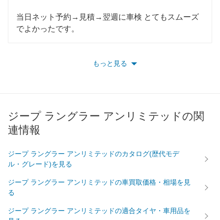
71,510
香川県
店舗を探す
四
円
当日ネット予約→見積→翌週に車検 とてもスムーズ
でよかったです。
74,000
国
高知県
店舗を探す
円
77,490
徳島県
店舗を探す
円
もっと見る
67,180
福岡県
店舗を探す
円
68,730
佐賀県
店舗を探す
円
ジープ ラングラー アンリミテッドの関
九
73,650
連情報
長崎県
店舗を探す
円
州
72,620
熊本県
店舗を探す
円
ジープ ラングラー アンリミテッドのカタログ(歴代モデ
・
ル・グレード)を見る
71,360
大分県
店舗を探す
円
ジープ ラングラー アンリミテッドの車買取価格・相場を見
沖
る
75,330
宮崎県
店舗を探す
円
縄
ジープ ラングラー アンリミテッドの適合タイヤ・車用品を
72,700
鹿児島県
店舗を探す
円