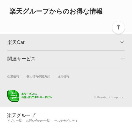
ご確認ください。
楽天グループからのお得な情報
楽天Car
関連サービス
TOP
よくある質問
キャンペーン一覧
試乗・商談
新車購入
企業情報
個人情報保護方針
採用情報
楽天Car車買取
車検予約
キズ修理予約
洗車・コーティング予約
© Rakuten Group, Inc.
メンテナンス管理
タイヤ・パーツ購入
タイヤ交換サービス
楽天Car マガジン
楽天グループ
自動車カタログ
自動車保険
アプリ一覧
お問い合わせ一覧
サステナビリティ
楽天マイカー割