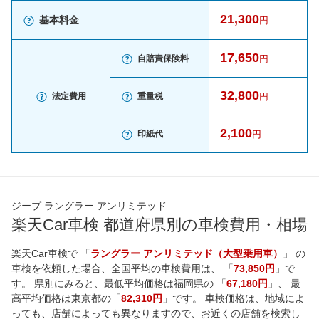
21,300
基本料金
円
17,650
自賠責保険料
円
32,800
法定費用
重量税
円
2,100
印紙代
円
ジープ ラングラー アンリミテッド
楽天Car車検 都道府県別の車検費用・相場
楽天Car車検で 「
ラングラー アンリミテッド（大型乗用車）
」 の
車検を依頼した場合、全国平均の車検費用は、 「
73,850円
」で
す。 県別にみると、最低平均価格は
福岡県
の 「
67,180円
」、 最
高平均価格は
東京都
の「
82,310円
」です。 車検価格は、地域によ
っても、店舗によっても異なりますので、お近くの店舗を検索し