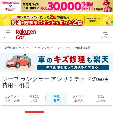
メニュー
ログイン
楽天Carトップ
...
ラングラー アンリミテッドの車検費用
ジープ ラングラー アンリミテッドの車検
費用・相場
カタログ・
車買取
車検
タイヤ・
自動
価格・燃費
相場
費用
車用品
車保険