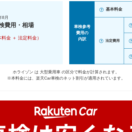
基本料金
年8月
検費用・相場
車検参考
費用の
本料金 ＋ 法定料金）
内訳
法定費用
ホライゾン は 大型乗用車 の区分で料金が計算されます。
※本料金には、楽天Car車検のネット割引が適用されています。