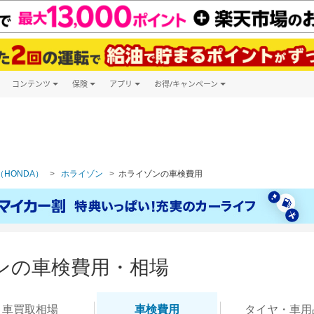
コンテンツ
保険
アプリ
お得/キャンペーン
楽天Carマガジン
キャンペーン一覧
ツ購入
自動車保険
楽天Carアプリ
自動車カタログ
ービス
楽天マイカー割
HONDA）
ホライゾン
ホライゾンの車検費用
ンの車検費用・相場
車買取
相場
車検
費用
タイヤ・
車用