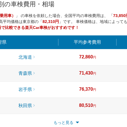
県別の車検費用・相場
乗用車）
」 の車検を依頼した場合、全国平均の車検費用は、 「
73,85
最高平均価格は
東京都
の「
82,310円
」です。 車検価格は、地域によって
料で比較できる楽天Car車検がおすすめです！
府県
平均
参考費用
72,860
北海道
円
71,430
青森県
円
76,370
岩手県
円
80,510
秋田県
円
69,140
宮城県
もっと見る
円