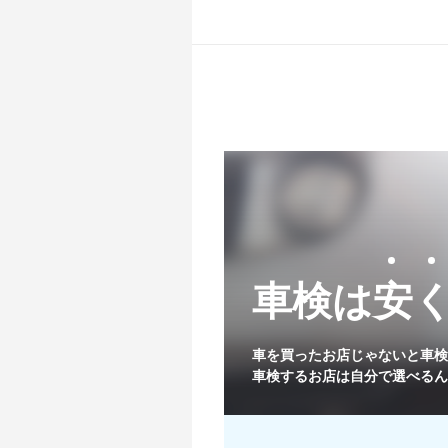
車検は安
関東
車を買ったお店じゃないと
車検
車検するお店は自分で選べるん