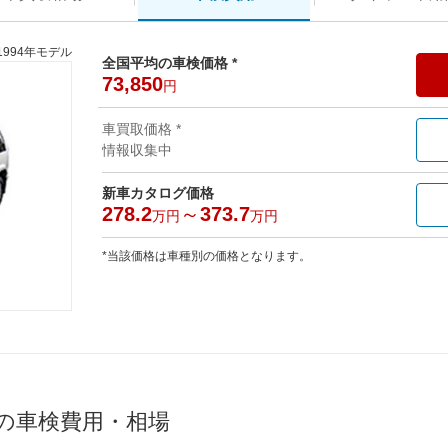
1994年モデル
全国平均の車検価格 *
73,850
円
車買取価格 *
情報収集中
新車カタログ価格
278.2
～
373.7
万円
万円
*当該価格は車種別の価格となります。
均の車検費用・相場