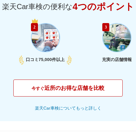
4つのポイント
楽天Car車検の便利な
72,690
群馬県
円
2
3
74,680
山梨県
円
78,760
長野県
円
口コミ
75,000件以上
充実の店舗情報
81,870
新潟県
円
67,250
富山県
円
近所のお得な店舗を比較
今すぐ
68,670
石川県
円
楽天Car車検についてもっと詳しく
74,240
福井県
円
74,840
愛知県
円