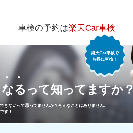
74,730
山形県
円
車検の予約は
楽天Car車検
79,780
福島県
円
82,310
東京都
円
楽天Car車検で
お得に車検！
75,490
神奈川県
円
71,330
千葉県
円
くなるって
知ってますか
76,700
埼玉県
円
できないって思ってませんか？
そんなことはありません。
です！
77,100
茨城県
円
73,620
栃木県
円