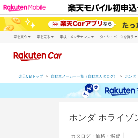
車を買う
車を売る
車検・メンテナンス
タイヤ・パーツを買う
試乗・商談
楽天Car車買取
車検予約
タイヤ・パー
キズ修理予約
新車
タイヤ交換サ
洗車・コーティング予約
メンテナンス管理
楽天Carトップ
自動車メーカー一覧（自動車カタログ）
ホンダ（
ホンダ ホライゾ
カタログ・
価格・燃費