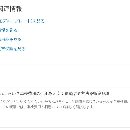
関連情報
74,640
静岡県
円
モデル・グレード)を見る
相場を見る
74,580
岐阜県
円
車用品を見る
71,560
三重県
動車保険を見る
円
69,470
大阪府
円
ウ
71,700
兵庫県
円
れくらい？車検費用の仕組みと安く依頼する方法を徹底解説
69,870
京都府
円
時期だけど、いくらくらいかかるんだろう...」と疑問を感じていませんか？車検費
。この記事では、車検費用の相場について詳しく解説します。
69,750
滋賀県
円