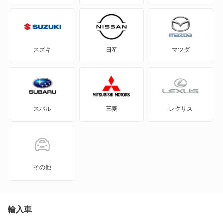
アプローズ
アルティス
スズキ
日産
マツダ
アルティス ハイブリッド
ウェイク
スバル
三菱
レクサス
エッセ
オプティ
キャスト アクティバ
その他
キャスト スタイル
キャスト スポーツ
輸入車