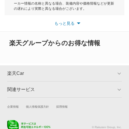
ミラ イース
ーカー情報の名称と異なる場合、装備内容や価格情報などが更新
もっと見る
の遅れにより実際と異なる場合がございます。
ミラ ココア
※最新情報につきましては、各メーカーの情報をご確認くださ
い。
もっと見る
※また安全装備につきましては同名称の装備であっても動作範囲
ミラ トコット
や性能に違いがございますので、詳細情報は各メーカーの情報を
ご確認ください。
ミラアヴィ
楽天グループからのお得な情報
ミラクオーレ
ミラジーノ
楽天Car
ミラジーノ1000
関連サービス
TOP
よくある質問
ミラバン
キャンペーン一覧
試乗・商談
新車購入
企業情報
個人情報保護方針
採用情報
ムーヴ
楽天Car車買取
車検予約
ムーヴ キャンバス
キズ修理予約
洗車・コーティング予約
© Rakuten Group, Inc.