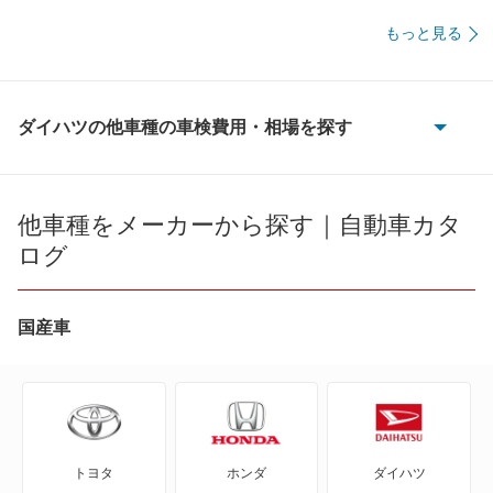
60,240
佐賀県
店舗を探す
円
もっと見る
九
65,080
長崎県
店舗を探す
円
州
63,800
熊本県
店舗を探す
円
ダイハツの他車種の車検費用・相場を探す
・
e-アトレー
62,350
大分県
店舗を探す
円
沖
e-ハイゼットカーゴ
66,700
他車種をメーカーから探す｜自動車カタ
宮崎県
店舗を探す
円
縄
ログ
MAX
64,050
鹿児島県
店舗を探す
円
YRV
65,350
沖縄県
店舗を探す
国産車
円
アトレー
アトレー7
トヨタ
ホンダ
ダイハツ
アトレーワゴン