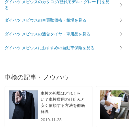
ダイハツ メビウスのカタログ(歴代モデル・グレード)を見
る
61,510
広島県
店舗を探す
円
中
ダイハツ メビウスの車買取価格・相場を見る
62,480
鳥取県
店舗を探す
円
国
ダイハツ メビウスの適合タイヤ・車用品を見る
68,020
島根県
店舗を探す
円
ダイハツ メビウスにおすすめの自動車保険を見る
64,030
山口県
店舗を探す
円
63,120
愛媛県
店舗を探す
円
車検の記事・ノウハウ
62,820
香川県
店舗を探す
四
円
65,410
国
高知県
店舗を探す
円
車検の相場はどれくら
い？車検費用の仕組みと
68,430
安く依頼する方法を徹底
徳島県
店舗を探す
円
解説
58,710
福岡県
店舗を探す
2019-11-28
円