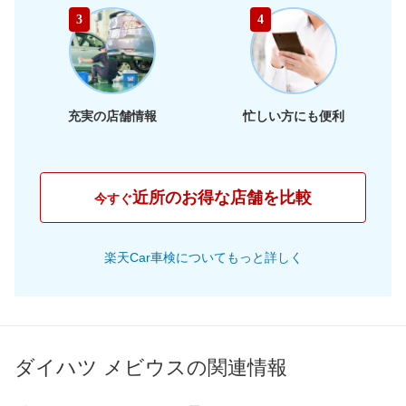
65,910
静岡県
店舗を探す
東
円
3
4
66,030
海
岐阜県
店舗を探す
円
62,910
三重県
店舗を探す
円
充実の店舗情報
忙しい方にも便利
60,840
大阪府
店舗を探す
円
63,170
兵庫県
店舗を探す
円
近所のお得な店舗を比較
今すぐ
61,070
京都府
店舗を探す
近
円
楽天Car車検についてもっと詳しく
61,260
畿
滋賀県
店舗を探す
円
65,800
奈良県
店舗を探す
円
66,610
和歌山県
店舗を探す
円
ダイハツ メビウスの関連情報
61,390
岡山県
店舗を探す
円