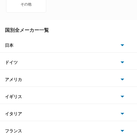
タフト
その他
タント
タント エグゼ
国別全メーカー一覧
タント ファンクロス
日本
トヨタ
テリオス
ドイツ
日産
テリオスキッド
AMG
アメリカ
ホンダ
テリオスルキア
BMW
キャデラック
イギリス
三菱
デルタダンプ
BMWアルピナ
クライスラー
TVR
イタリア
マツダ
デルタトラック
スマート
サターン
アストンマーティン
アルファロメオ
フランス
いすゞ
デルタバン
アウディ
シボレー