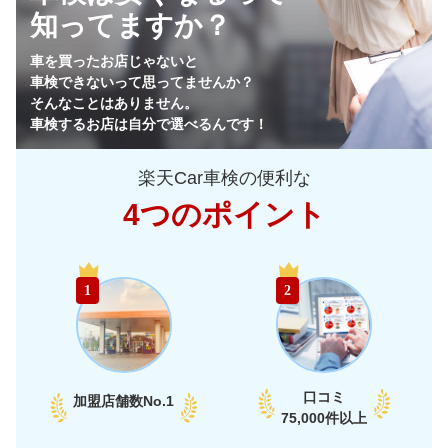
知ってますか？
64,930
栃木県
店舗を探す
円
車を買ったお店じゃないと
車検できないって思ってませんか？
64,170
群馬県
店舗を探す
円
そんなことはありません。
車検するお店は自分で選べるんです！
65,750
山梨県
店舗を探す
円
楽天Car車検の便利な
69,520
長野県
店舗を探す
円
4つのポイント
72,950
新潟県
店舗を探す
円
中
58,990
富山県
店舗を探す
円
1
2
部
60,290
石川県
店舗を探す
円
65,950
福井県
店舗を探す
円
口コミ
加盟店舗数
No.1
66,330
75,000件以上
愛知県
店舗を探す
円