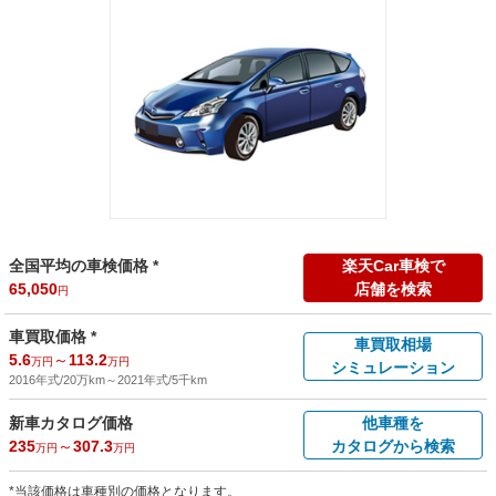
全国平均の車検価格 *
楽天Car車検で
65,050
店舗を検索
円
車買取価格 *
車買取相場
5.6
～
113.2
万円
万円
シミュレーション
2016年式/20万km
～
2021年式/5千km
新車カタログ価格
他車種を
235
～
307.3
カタログから検索
万円
万円
*当該価格は車種別の価格となります。