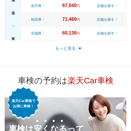
海
67,040
岩手県
店舗を探す
円
道
71,460
秋田県
店舗を探す
円
・
60,130
宮城県
店舗を探す
円
東
65,820
山形県
店舗を探す
円
もっと見る
北
70,920
福島県
店舗を探す
円
72,570
東京都
店舗を探す
円
車検の予約は
楽天Car車検
66,410
神奈川県
店舗を探す
円
楽天Car車検で
62,900
千葉県
店舗を探す
円
お得に車検！
67,640
埼玉県
店舗を探す
関
円
車検は安くなるって
68,330
東
茨城県
店舗を探す
円