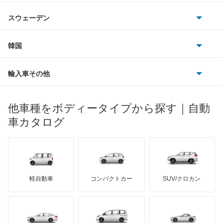
ジャガー
アウトビアンキ
シトロエン
スバル
デルタワイドバン
スウェーデン
オペル
ビュイック
ダイムラー
フィアット
プジョー
スズキ
サーブ
デルタワイドワゴン
フォルクスワーゲン
韓国
フォード
ベントレー
フェラーリ
ルノー
ダイハツ
ボルボ
デルタワゴン
ポルシェ
ヒョンデ
ポンティアック
輸入車その他
ランドローバー
マセラティ
ブガッティ
光岡自動車
トール
メルセデス・ベンツ
デーウ
もっと見る
マーキュリー
BYD
ロータス
ランチア
他車種をボディータイプから探す｜自動
日産ディーゼル
もっと見る
ネイキッド
マイバッハ
キア
リンカーン
プロトン
車カタログ
ローバー
ランボルギーニ
日野自動車
ハイゼットカーゴ
ブラバス
サンヨン
デロリアン
TD
ロールスロイス
デトマソ
三菱ふそう
ハイゼットキャディー
ミニ
ADモータース
サリーン
ドンカーブート
ジネッタ
アバルト
軽自動車
コンパクトカー
SUV/クロカン
UDトラックス
ハイゼットグランカーゴ
アルテガ
プリムス
バーキン
もっと見る
ケータハム
イノチェンティ
レクサス
ハイゼットダンプ
テスラ
セアト
もっと見る
カーボディーズ