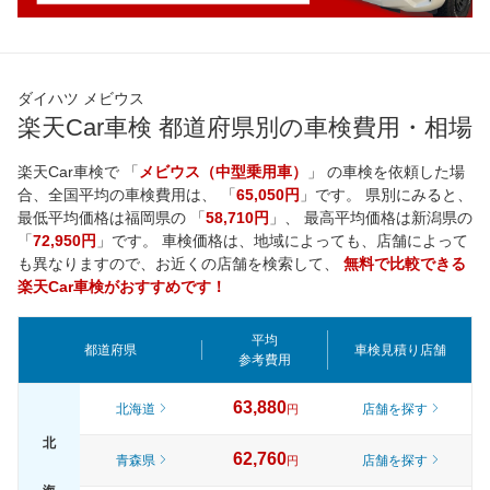
ダイハツ メビウス
楽天Car車検 都道府県別の車検費用・相場
楽天Car車検で 「
メビウス（中型乗用車）
」 の車検を依頼した場
合、全国平均の車検費用は、 「
65,050円
」です。 県別にみると、
最低平均価格は
福岡県
の 「
58,710円
」、 最高平均価格は
新潟県
の
「
72,950円
」です。 車検価格は、地域によっても、店舗によって
も異なりますので、お近くの店舗を検索して、
無料で比較できる
楽天Car車検がおすすめです！
平均
都道府県
車検見積り店舗
参考費用
63,880
北海道
店舗を探す
円
北
62,760
青森県
店舗を探す
円