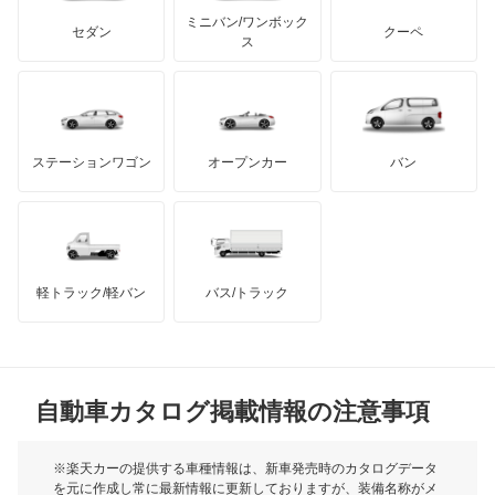
もっと見る
アキュラ
ハイゼットトラック
ミニバン/ワンボック
ジープ
KTM
セダン
クーペ
モーガン
ス
ハイゼットバン
もっと見る
ダッジ
アルテガ
バンデンプラス
パイザー
GMC
マクラーレン
もっと見る
ステーションワゴン
オープンカー
バン
ビーゴ
ハマー
オースチン
ブーン
インフィニティ
モーリス
ブーン ルミナス
軽トラック/軽バン
バス/トラック
トライアンフ
もっと見る
ミゼット
MG
ミゼット2
自動車カタログ掲載情報の注意事項
ミニ
ミラ
モーク
※楽天カーの提供する車種情報は、新車発売時のカタログデータ
を元に作成し常に最新情報に更新しておりますが、装備名称がメ