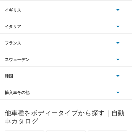
ホンダ
BMW
キャデラック
イギリス
三菱
BMWアルピナ
クライスラー
TVR
イタリア
マツダ
スマート
サターン
アストンマーティン
アルファロメオ
フランス
いすゞ
アウディ
シボレー
ジャガー
アウトビアンキ
シトロエン
スバル
スウェーデン
オペル
ビュイック
ダイムラー
フィアット
プジョー
スズキ
サーブ
フォルクスワーゲン
韓国
フォード
ベントレー
フェラーリ
ルノー
ダイハツ
ボルボ
ポルシェ
ヒョンデ
ポンティアック
輸入車その他
ランドローバー
マセラティ
ブガッティ
光岡自動車
メルセデス・ベンツ
デーウ
もっと見る
マーキュリー
BYD
ロータス
ランチア
他車種をボディータイプから探す｜自動
日産ディーゼル
もっと見る
マイバッハ
キア
リンカーン
プロトン
車カタログ
ローバー
ランボルギーニ
日野自動車
ブラバス
サンヨン