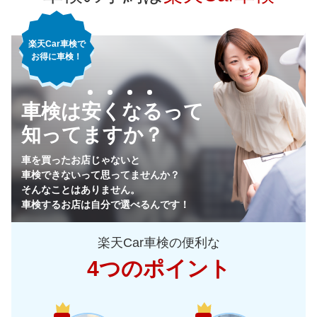
75,490
神奈川県
店舗を探す
円
楽天Car車検で
71,330
千葉県
店舗を探す
円
お得に車検！
76,700
埼玉県
店舗を探す
関
円
車検は安くなるって
77,100
東
茨城県
店舗を探す
円
知ってますか？
73,620
栃木県
店舗を探す
円
車を買ったお店じゃないと
車検できないって思ってませんか？
72,690
群馬県
店舗を探す
円
そんなことはありません。
車検するお店は自分で選べるんです！
74,680
山梨県
店舗を探す
円
楽天Car車検の便利な
78,760
長野県
店舗を探す
円
4つのポイント
81,870
新潟県
店舗を探す
円
中
67,250
富山県
店舗を探す
円