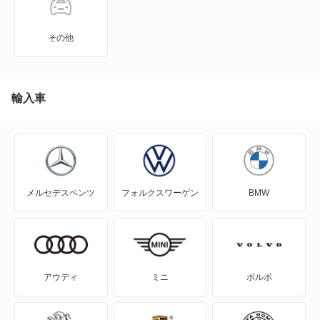
XT6
その他
XTS
アランテ
輸入車
エスカレード
エルドラド
メルセデスベンツ
フォルクスワーゲン
BMW
コンコース
セビル
ドゥビル
アウディ
ミニ
ボルボ
フリートウッド