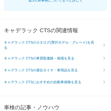
楽天Car車検についてもっと詳しく
69,750
畿
滋賀県
店舗を探す
円
74,430
奈良県
店舗を探す
円
75,240
和歌山県
店舗を探す
円
キャデラック CTSの関連情報
70,120
岡山県
店舗を探す
円
キャデラック CTSのカタログ(歴代モデル・グレード)を見
る
69,890
広島県
店舗を探す
円
中
キャデラック CTSの車買取価格・相場を見る
70,760
鳥取県
店舗を探す
円
国
キャデラック CTSの適合タイヤ・車用品を見る
76,820
島根県
店舗を探す
円
キャデラック CTSにおすすめの自動車保険を見る
72,880
山口県
店舗を探す
円
71,440
愛媛県
店舗を探す
円
車検の記事・ノウハウ
71,510
香川県
店舗を探す
四
円