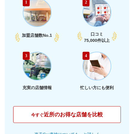
1
2
部
68,670
石川県
店舗を探す
円
74,240
福井県
店舗を探す
円
口コミ
加盟店舗数
No.1
74,840
75,000件以上
愛知県
店舗を探す
円
74,640
静岡県
店舗を探す
東
円
3
4
74,580
海
岐阜県
店舗を探す
円
71,560
三重県
店舗を探す
円
充実の店舗情報
忙しい方にも便利
69,470
大阪府
店舗を探す
円
71,700
兵庫県
店舗を探す
円
近所のお得な店舗を比較
今すぐ
69,870
京都府
店舗を探す
近
円