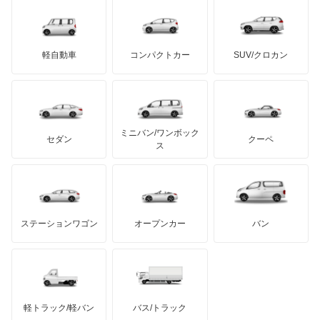
デロリアン
TD
ロールスロイス
デトマソ
三菱ふそう
ミニ
ADモータース
サリーン
ドンカーブート
ジネッタ
アバルト
軽自動車
コンパクトカー
SUV/クロカン
UDトラックス
アルテガ
プリムス
バーキン
もっと見る
ケータハム
イノチェンティ
レクサス
テスラ
セアト
もっと見る
カーボディーズ
もっと見る
アキュラ
ミニバン/ワンボック
ジープ
KTM
セダン
クーペ
モーガン
ス
もっと見る
ダッジ
アルテガ
バンデンプラス
GMC
マクラーレン
もっと見る
ステーションワゴン
オープンカー
バン
ハマー
オースチン
インフィニティ
モーリス
軽トラック/軽バン
バス/トラック
トライアンフ
もっと見る