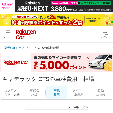
メニュー
ログイン
楽天Carトップ
...
CTSの車検費用
キャデラック CTSの車検費用・相場
カタログ・
車買取
車検
タイヤ・
自動
価格・燃費
相場
費用
車用品
車保険
2014年モデル