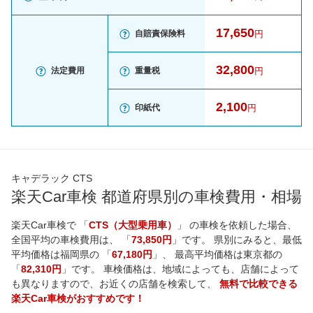
17,650
自賠責保険料
円
32,800
法定費用
重量税
円
2,100
印紙代
円
キャデラック CTS
楽天Car車検 都道府県別の車検費用・相場
楽天Car車検で 「
CTS（大型乗用車）
」 の車検を依頼した場合、
全国平均の車検費用は、 「
73,850円
」です。 県別にみると、最低
平均価格は
福岡県
の 「
67,180円
」、 最高平均価格は
東京都
の
「
82,310円
」です。 車検価格は、地域によっても、店舗によって
も異なりますので、お近くの店舗を検索して、
無料で比較できる
楽天Car車検がおすすめです！