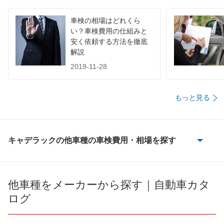
74,000
国
高知県
店舗を探す
円
車検の相場はどれくら
い？車検費用の仕組みと
77,490
安く依頼する方法を徹底
徳島県
店舗を探す
円
解説
67,180
福岡県
店舗を探す
2019-11-28
円
68,730
佐賀県
店舗を探す
円
もっと見る
九
73,650
長崎県
店舗を探す
円
州
72,620
熊本県
店舗を探す
円
キャデラックの他車種の車検費用・相場を探す
・
ATS
71,360
大分県
店舗を探す
円
沖
ATS-V
75,330
他車種をメーカーから探す｜自動車カタ
宮崎県
店舗を探す
円
縄
ログ
CT5
72,700
鹿児島県
店舗を探す
円