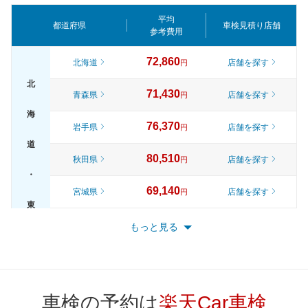
平均
都道府県
車検見積り店舗
参考費用
72,860
北海道
店舗を探す
円
北
71,430
青森県
店舗を探す
円
海
76,370
岩手県
店舗を探す
円
道
80,510
秋田県
店舗を探す
円
・
69,140
宮城県
店舗を探す
円
東
74,730
山形県
店舗を探す
円
もっと見る
北
79,780
福島県
店舗を探す
円
82,310
東京都
店舗を探す
円
車検の予約は
楽天Car車検