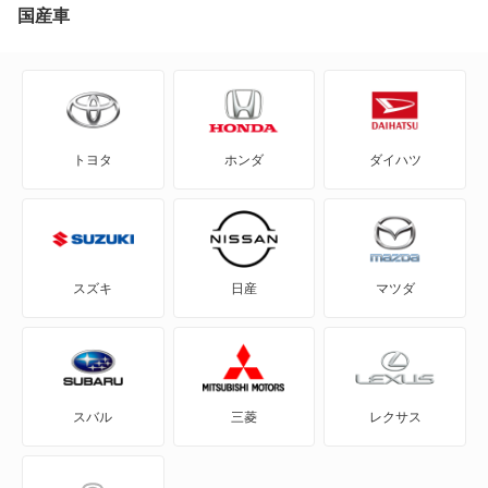
CT6
74,490
沖縄県
店舗を探す
国産車
円
CTS-V
DTS
トヨタ
ホンダ
ダイハツ
SRX
SRX クロスオーバー
STS
スズキ
日産
マツダ
XLR
XT4
スバル
三菱
レクサス
XT5
XT5 クロスオーバー