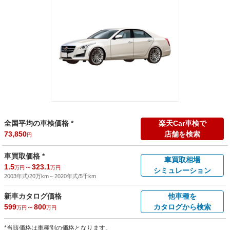
全国平均の車検価格 *
楽天Car車検で
73,850
店舗を検索
円
車買取価格 *
車買取相場
1.5
～
323.1
万円
万円
シミュレーション
2003年式/20万km
～
2020年式/5千km
新車カタログ価格
他車種を
599
～
800
カタログから検索
万円
万円
*当該価格は車種別の価格となります。