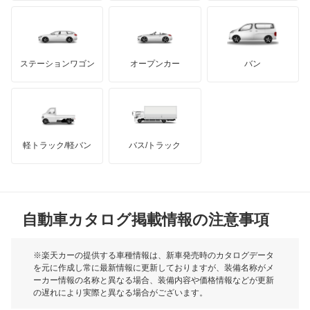
もっと見る
ダッジ
アルテガ
バンデンプラス
GMC
マクラーレン
もっと見る
ステーションワゴン
オープンカー
バン
ハマー
オースチン
インフィニティ
モーリス
軽トラック/軽バン
バス/トラック
トライアンフ
もっと見る
MG
自動車カタログ掲載情報の注意事項
ミニ
モーク
※楽天カーの提供する車種情報は、新車発売時のカタログデータ
を元に作成し常に最新情報に更新しておりますが、装備名称がメ
ーカー情報の名称と異なる場合、装備内容や価格情報などが更新
もっと見る
の遅れにより実際と異なる場合がございます。
※最新情報につきましては、各メーカーの情報をご確認くださ