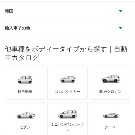
フィアット
プジョー
スズキ
サーブ
フォルクスワーゲン
韓国
フォード
ベントレー
フェラーリ
ルノー
ダイハツ
ボルボ
ポルシェ
ヒョンデ
ポンティアック
輸入車その他
ランドローバー
マセラティ
ブガッティ
光岡自動車
メルセデス・ベンツ
デーウ
もっと見る
マーキュリー
BYD
ロータス
ランチア
他車種をボディータイプから探す｜自動
日産ディーゼル
もっと見る
マイバッハ
キア
リンカーン
プロトン
車カタログ
ローバー
ランボルギーニ
日野自動車
ブラバス
サンヨン
デロリアン
TD
ロールスロイス
デトマソ
三菱ふそう
ミニ
ADモータース
サリーン
ドンカーブート
ジネッタ
アバルト
軽自動車
コンパクトカー
SUV/クロカン
UDトラックス
アルテガ
プリムス
バーキン
もっと見る
ケータハム
イノチェンティ
レクサス
テスラ
セアト
もっと見る
カーボディーズ
もっと見る
アキュラ
ミニバン/ワンボック
ジープ
KTM
セダン
クーペ
モーガン
ス