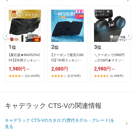
1
2
3
位
位
位
【​夏​応​援​★​M​A​X​5​2​%​O​
【​ク​ー​ポ​ン​で​最​安​2​1​8​0​
＼​ク​ー​ポ​ン​で​2​9​8​0​円​
F​F​】​【​年​間​ラ​ン​キ​ン​グ​
円​】​「​年​間​ラ​ン​キ​ン​…
→​2​7​1​8​円​★​マ​ラ​ソ​ン​
1​…
限​…
1,980円～
2,680円
2,980円～
(13,163件)
(2,674件)
(1,398件)
キャデラック CTS-Vの関連情報
キャデラック CTS-Vのカタログ(歴代モデル・グレード)を
見る