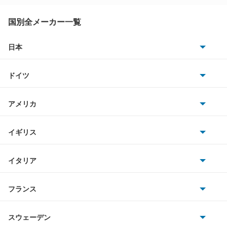
国別全メーカー一覧
日本
トヨタ
ドイツ
日産
AMG
アメリカ
ホンダ
BMW
キャデラック
イギリス
三菱
BMWアルピナ
クライスラー
TVR
イタリア
マツダ
スマート
サターン
アストンマーティン
アルファロメオ
フランス
いすゞ
アウディ
シボレー
ジャガー
アウトビアンキ
シトロエン
スバル
スウェーデン
オペル
ビュイック
ダイムラー