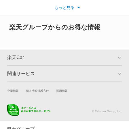
い。
もっと見る
※また安全装備につきましては同名称の装備であっても動作範囲
や性能に違いがございますので、詳細情報は各メーカーの情報を
ご確認ください。
楽天グループからのお得な情報
楽天Car
関連サービス
TOP
よくある質問
キャンペーン一覧
試乗・商談
新車購入
企業情報
個人情報保護方針
採用情報
楽天Car車買取
車検予約
キズ修理予約
洗車・コーティング予約
© Rakuten Group, Inc.
メンテナンス管理
タイヤ・パーツ購入
タイヤ交換サービス
楽天Car マガジン
楽天グループ