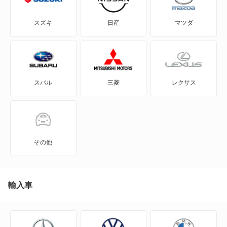
STS
スズキ
日産
マツダ
XLR
XT4
スバル
三菱
レクサス
XT5
XT5 クロスオーバー
XT6
その他
XTS
アランテ
輸入車
エスカレード