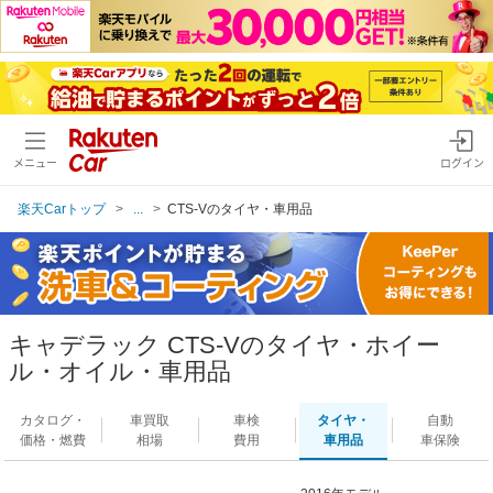
メニュー
ログイン
楽天Carトップ
...
CTS-Vのタイヤ・車用品
キャデラック CTS-Vのタイヤ・ホイー
ル・オイル・車用品
カタログ・
車買取
車検
タイヤ・
自動
価格・燃費
相場
費用
車用品
車保険