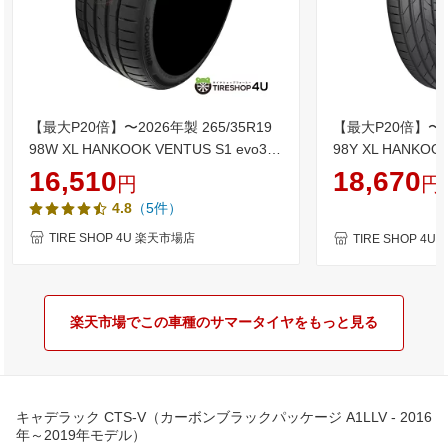
【最大P20倍】〜2026年製 265/35R19
【最大P20倍】〜20
98W XL HANKOOK VENTUS S1 evo3
98Y XL HANKOOK
K127 ハンコック ベンタス エボ サマー
ンコック ベンタス
16,510
18,670
円
円
タイヤ 単品 1本価格 新品 265/35-19 送
品 1本価格 新品 26
（5件）
4.8
料無料
TIRE SHOP 4U 楽天市場店
TIRE SHOP 4
楽天市場でこの車種のサマータイヤをもっと見る
キャデラック CTS-V（カーボンブラックパッケージ A1LLV - 2016
年～2019年モデル）