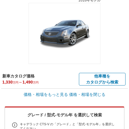
2016年モデル
新車カタログ価格
他車種を
1,330
～
1,490
カタログから検索
万円
万円
車買取価格 *
価格・相場をもっと見る
価格・相場を閉じる
車買取相場
72
～
604.8
万円
万円
シミュレーション
2019年式/20万km
～
2016年式/5千km
グレード / 型式-モデル年 を選択して検索
全国平均の車検価格 *
楽天Car車検で
73,850
店舗を検索
円
キャデラック CTS-V の「グレード」と「型式-モデル年」を選択し
てください。