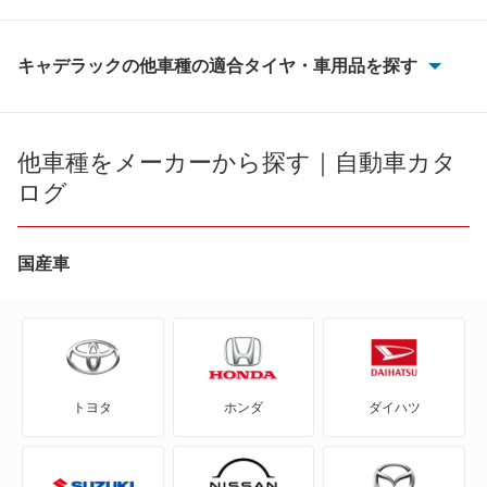
キャデラックの他車種の適合タイヤ・車用品を探す
ATS
ATS-V
他車種をメーカーから探す｜自動車カタ
ログ
CT5
CT6
国産車
CTS
DTS
トヨタ
ホンダ
ダイハツ
SRX
SRX クロスオーバー