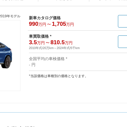
2019年モデル
新車カタログ価格
990
～
1,705
万円
万円
車買取価格 *
3.5
～
810.5
万円
万円
2010年式/20万km
～
2024年式/5千km
全国平均の車検価格 *
- 円
*当該価格は車種別の価格となります。