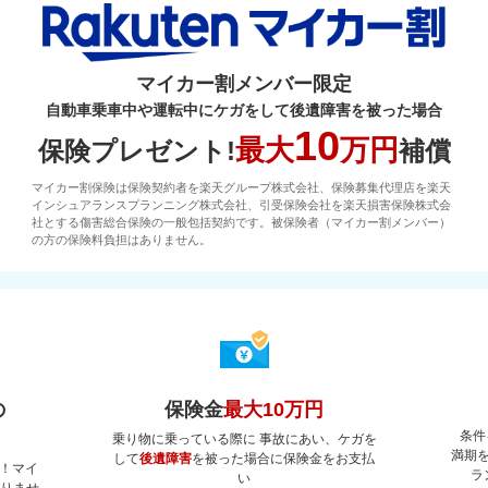
マイカー割メンバー限定
自動車乗車中や運転中にケガをして後遺障害を被った場合
10
最大
万円
保険プレゼント!
補償
マイカー割保険は保険契約者を楽天グループ株式会社、保険募集代理店を楽天
インシュアランスプランニング株式会社、引受保険会社を楽天損害保険株式会
社とする傷害総合保険の一般包括契約です。被保険者（マイカー割メンバー）
の方の保険料負担はありません。
の
保険金
最大10万円
条件
乗り物に乗っている際に 事故にあい、ケガを
満期
して
後遺障害
を被った場合に保険金をお支払
！マイ
ラ
い
ありませ