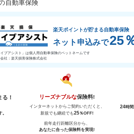
プの自動車保険
楽天ポイントが貯まる自動車保険
25
ネット申込みで
ライブアシスト」は個人用自動車保険のペットネームです
険会社：楽天損害保険株式会社
リーズナブルな
保険料!
まる！
インターネットからご契約いただくと、
24
時
25
す。
新規でも継続でも
％OFF!
前年走行距離区分から、
あなたに合った保険料を実現!