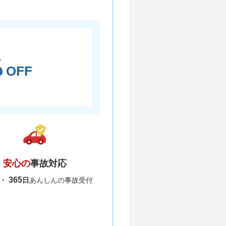
％
OFF
安心の
事故対応
365
間・
日
あんしんの事故受付