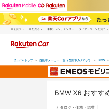
車を買う
車を売る
車検・メンテナンス
タイヤ・パーツを買う
試乗・商談
楽天Car車買取
車検予約
タイヤ・パー
キズ修理予約
新車
タイヤ交換サ
洗車・コーティング予約
メンテナンス管理
楽天Carトップ
自動車メーカー一覧（自動車カタログ）
BMW
BMW X6 おす
カタログ・
価格・燃費