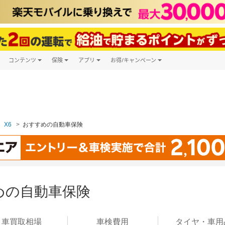
コンテンツ
保険
アプリ
お得/キャンペーン
楽天Carマガジン
キャンペーン一覧
ツ購入
自動車保険
楽天Carアプリ
自動車カタログ
ービス
楽天マイカー割
X6
おすすめの自動車保険
すめの自動車保険
車買取
相場
車検
費用
タイヤ・
車用