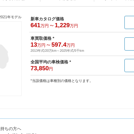
2021年モデル
新車カタログ価格
641
～
1,229
万円
万円
車買取価格 *
13
～
597.4
万円
万円
2013年式/20万km
～
2025年式/5千km
全国平均の車検価格 *
73,850
円
*当該価格は車種別の価格となります。
お持ちの方へ