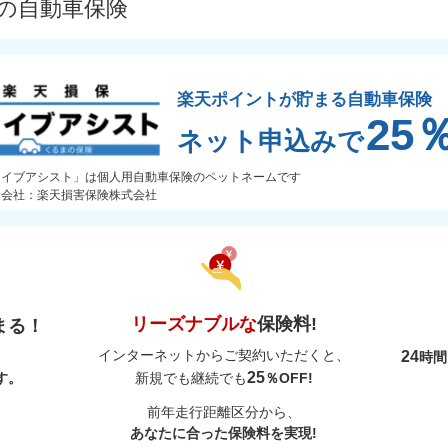
プの自動車保険
楽天ポイントが貯まる自動車保険
25
ネット申込みで
ライブアシスト」は個人用自動車保険のペットネームです
険会社：楽天損害保険株式会社
リーズナブルな
保険料!
まる！
インターネットからご契約いただくと、
24
時
25
す。
新規でも継続でも
％OFF!
前年走行距離区分から、
あなたに合った保険料を実現!