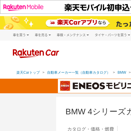
車を買う
車を売る
車検・メンテナンス
タイヤ・パーツを買う
試乗・商談
楽天Car車買取
車検予約
タイヤ・パー
キズ修理予約
新車
タイヤ交換サ
洗車・コーティング予約
メンテナンス管理
楽天Carトップ
自動車メーカー一覧（自動車カタログ）
BMW
BMW 4シリー
カタログ・
価格・燃費