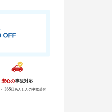
％
OFF
安心の
事故対応
365
間・
日
あんしんの事故受付