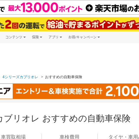
コンテンツ
保険
アプリ
お得/キャンペーン
楽天Carマガジン
キャンペーン一覧
ツ購入
自動車保険
楽天Carアプリ
自動車カタログ
ービス
楽天マイカー割
4シリーズカブリオレ
おすすめの自動車保険
ズカブリオレ おすすめの自動車保険
車買取
相場
車検
費用
タイヤ・
車用