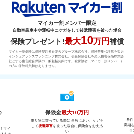
マイカー割メンバー限定
自動車乗車中や運転中にケガをして後遺障害を被った場合
10
最大
万円
保険プレゼント!
補償
マイカー割保険は保険契約者を楽天グループ株式会社、保険募集代理店を楽天
インシュアランスプランニング株式会社、引受保険会社を楽天損害保険株式会
社とする傷害総合保険の一般包括契約です。被保険者（マイカー割メンバー）
の方の保険料負担はありません。
の
保険金
最大10万円
条件
乗り物に乗っている際に 事故にあい、ケガを
満期
して
後遺障害
を被った場合に保険金をお支払
！マイ
ラ
い
ありませ