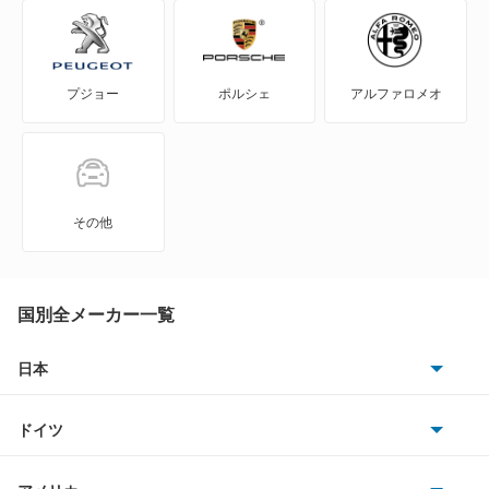
6シリーズグランクーペ
プジョー
ポルシェ
アルファロメオ
6シリーズグランツーリスモ
7シリーズ
8シリーズカブリオレ
その他
8シリーズクーペ
8シリーズグランクーペ
国別全メーカー一覧
i3
日本
トヨタ
i4
ドイツ
日産
i5
AMG