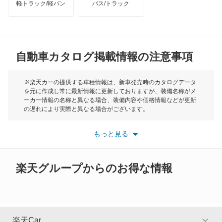
軽トラック/軽バン
バス/トラック
トライアンフ
もっと見る
X4 M
MG
X5
自動車カタログ掲載情報の注意事項
ミニ
X5 M
モーク
※楽天カーの提供する車種情報は、新車発売時のカタログデータ
を元に作成し常に最新情報に更新しておりますが、装備名称がメ
X6
ーカー情報の名称と異なる場合、装備内容や価格情報などが更新
もっと見る
の遅れにより実際と異なる場合がございます。
X6 M
※最新情報につきましては、各メーカーの情報をご確認くださ
い。
もっと見る
※また安全装備につきましては同名称の装備であっても動作範囲
X7
や性能に違いがございますので、詳細情報は各メーカーの情報を
ご確認ください。
XM
楽天グループからのお得な情報
Z1
Z3
楽天Car