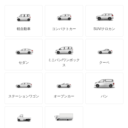
日野自動車
M3 ツーリング
ブラバス
サンヨン
デロリアン
TD
ロールスロイス
デトマソ
三菱ふそう
M4
ミニ
ADモータース
サリーン
ドンカーブート
ジネッタ
アバルト
軽自動車
コンパクトカー
SUV/クロカン
UDトラックス
M5
アルテガ
プリムス
バーキン
もっと見る
ケータハム
イノチェンティ
レクサス
M6
テスラ
セアト
もっと見る
カーボディーズ
もっと見る
アキュラ
Mシリーズ
ミニバン/ワンボック
ジープ
KTM
セダン
クーペ
モーガン
ス
X1
もっと見る
ダッジ
アルテガ
バンデンプラス
X2
GMC
マクラーレン
もっと見る
ステーションワゴン
オープンカー
バン
X3
ハマー
オースチン
X3 M
インフィニティ
モーリス
X4