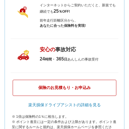
インターネットからご契約いただくと、新規でも
25
継続でも
％OFF!
前年走行距離区分から、
あなたに合った保険料を実現!
安心の
事故対応
24
365
時間・
日
あんしんの事故受付
保険のお見積もり・お申込み
楽天損保ドライブアシストの詳細を見る
※ 1倍は保険料の1％に相当します。
※ ポイント進呈には一定の条件および上限があります。ポイント進
呈に関するルールと規約は、楽天損保ホームページを参照くださ