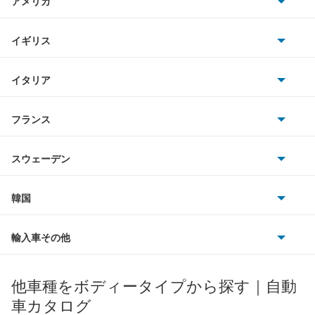
アメリカ
ホンダ
i7
BMW
キャデラック
イギリス
三菱
i8
BMWアルピナ
クライスラー
TVR
イタリア
マツダ
iX
スマート
サターン
アストンマーティン
アルファロメオ
フランス
いすゞ
iX1
アウディ
シボレー
ジャガー
アウトビアンキ
シトロエン
スバル
iX2
スウェーデン
オペル
ビュイック
ダイムラー
フィアット
プジョー
スズキ
サーブ
iX3
フォルクスワーゲン
韓国
フォード
ベントレー
フェラーリ
ルノー
ダイハツ
ボルボ
M2クーペ
ポルシェ
ヒョンデ
ポンティアック
輸入車その他
ランドローバー
マセラティ
ブガッティ
光岡自動車
M3
メルセデス・ベンツ
デーウ
もっと見る
マーキュリー
BYD
ロータス
ランチア
他車種をボディータイプから探す｜自動
日産ディーゼル
もっと見る
M3 セダン
マイバッハ
キア
リンカーン
プロトン
車カタログ
ローバー
ランボルギーニ