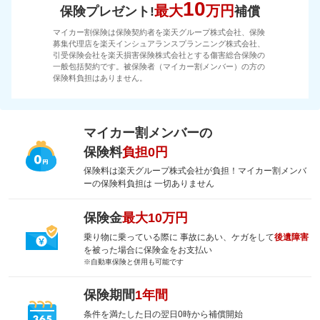
10
最大
万円
保険プレゼント!
補償
マイカー割保険は保険契約者を楽天グループ株式会社、保険
募集代理店を楽天インシュアランスプランニング株式会社、
引受保険会社を楽天損害保険株式会社とする傷害総合保険の
一般包括契約です。被保険者（マイカー割メンバー）の方の
保険料負担はありません。
マイカー割メンバーの
保険料
負担0円
保険料は楽天グループ株式会社が負担！マイカー割メンバ
ーの保険料負担は 一切ありません
保険金
最大10万円
乗り物に乗っている際に 事故にあい、ケガをして
後遺障害
を被った場合に保険金をお支払い
※自動車保険と併用も可能です
保険期間
1年間
条件を満たした日の翌日0時から補償開始