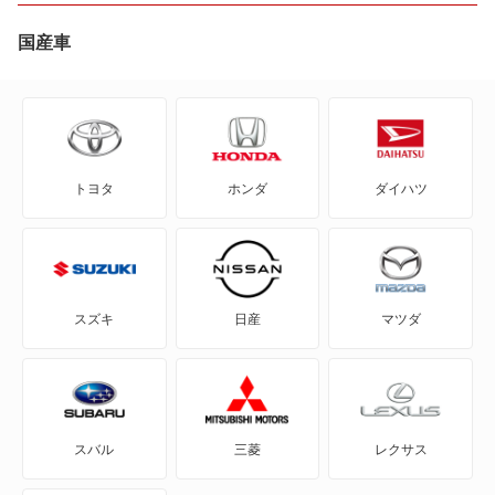
2シリーズアクティブツアラー
国産車
2シリーズカブリオレ
2シリーズクーペ
トヨタ
ホンダ
ダイハツ
2シリーズグランクーペ
2シリーズグランツアラー
3シリーズカブリオレ
スズキ
日産
マツダ
3シリーズクーペ
3シリーズグランツーリスモ
スバル
三菱
レクサス
3シリーズコンパクト