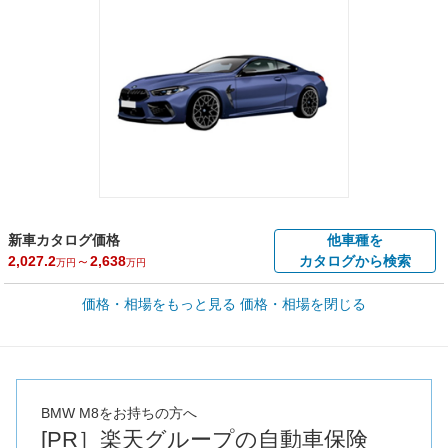
新車カタログ価格
他車種を
2,027.2
～
2,638
カタログから検索
万円
万円
車買取価格 *
価格・相場をもっと見る
価格・相場を閉じる
車買取相場
131.5
～
1,282.7
万円
万円
シミュレーション
2020年式/20万km
～
2023年式/5千km
全国平均の車検価格 *
楽天Car車検で
73,850
店舗を検索
円
BMW M8をお持ちの方へ
[PR］楽天グループの自動車保険
*当該価格は車種別の価格となります。