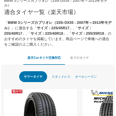
BMW 3シリーズカブリオレ（335i DX35 - 2007年～2013年モデ
ル）
適合タイヤ一覧（楽天市場）
「
BMW 3シリーズカブリオレ（335i DX35 - 2007年～2013年モデ
ル）
」に適合する「
サイズ：225/45R17
」,「
サイズ：
255/40R17
」,「
サイズ：225/40R18
」,「
サイズ：255/35R18
」の
おすすめのタイヤを掲載しています。商品ページで車種への適合
をご確認の上ご購入ください。
楽天Carタイヤ交換対応
全てのタイヤ
サマータイヤ
スタッドレス
オールシーズン