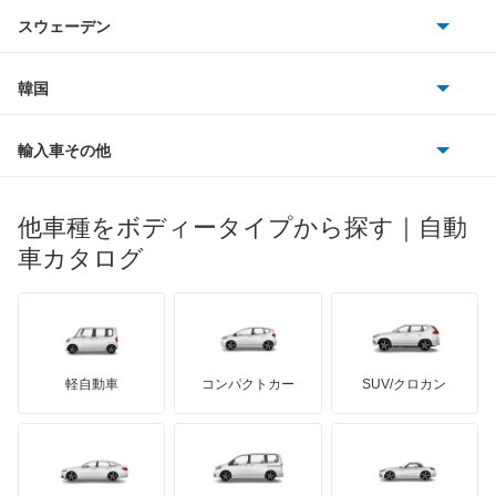
アウトビアンキ
シトロエン
スバル
iX3
スウェーデン
オペル
ビュイック
ダイムラー
フィアット
プジョー
スズキ
サーブ
M2クーペ
フォルクスワーゲン
韓国
フォード
ベントレー
フェラーリ
ルノー
ダイハツ
ボルボ
M3
ポルシェ
ヒョンデ
ポンティアック
輸入車その他
ランドローバー
マセラティ
ブガッティ
光岡自動車
M3 セダン
メルセデス・ベンツ
デーウ
もっと見る
マーキュリー
BYD
ロータス
ランチア
他車種をボディータイプから探す｜自動
日産ディーゼル
もっと見る
M3 ツーリング
マイバッハ
キア
リンカーン
プロトン
車カタログ
ローバー
ランボルギーニ
日野自動車
M4
ブラバス
サンヨン
デロリアン
TD
ロールスロイス
デトマソ
三菱ふそう
M5
ミニ
ADモータース
サリーン
ドンカーブート
ジネッタ
アバルト
軽自動車
コンパクトカー
SUV/クロカン
UDトラックス
M6
アルテガ
プリムス
バーキン
もっと見る
ケータハム
イノチェンティ
レクサス
M8
テスラ
セアト
もっと見る
カーボディーズ
もっと見る