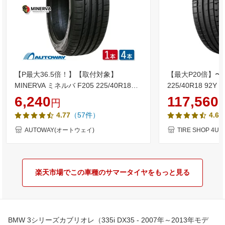
【P最大36.5倍！】【取付対象】
【最大P20倍】〜2
MINERVA ミネルバ F205 225/40R18
225/40R18 92Y X
(225/40/18 225-40-18 225/40-18) サマ
SPORT 5 ミシ
6,240
117,560
円
ータイヤ 夏タイヤ 単品 2本 4本 18イン
ツ PS5 サマータ
（57件）
（
4.77
4.6
チ
225/40-18 送料
AUTOWAY(オートウェイ)
TIRE SHOP 4
楽天市場でこの車種のサマータイヤをもっと見る
BMW 3シリーズカブリオレ（335i DX35 - 2007年～2013年モデ