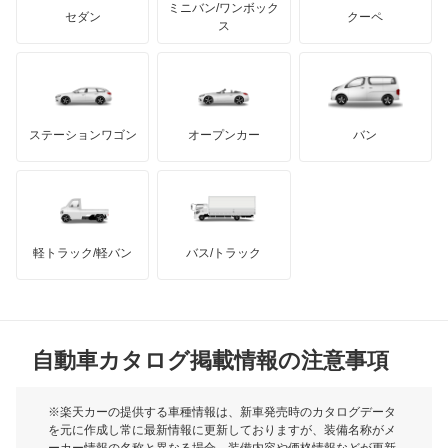
アキュラ
Mシリーズ
ミニバン/ワンボック
ジープ
KTM
セダン
クーペ
モーガン
ス
X1
もっと見る
ダッジ
アルテガ
バンデンプラス
X2
GMC
マクラーレン
もっと見る
ステーションワゴン
オープンカー
バン
X3
ハマー
オースチン
X3 M
インフィニティ
モーリス
X4
軽トラック/軽バン
バス/トラック
トライアンフ
もっと見る
X4 M
MG
X5
自動車カタログ掲載情報の注意事項
ミニ
X5 M
モーク
※楽天カーの提供する車種情報は、新車発売時のカタログデータ
を元に作成し常に最新情報に更新しておりますが、装備名称がメ
X6