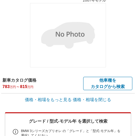
2007年モデル
新車カタログ価格
他車種を
783
～
815
カタログから検索
万円
万円
車買取価格 *
価格・相場をもっと見る
価格・相場を閉じる
車買取相場
0.6
～
702.9
万円
万円
シミュレーション
1996年式/20万km
～
2024年式/5千km
グレード / 型式-モデル年 を選択して検索
全国平均の車検価格 *
楽天Car車検で
73,850
店舗を検索
円
BMW 3シリーズカブリオレ の「グレード」と「型式-モデル年」を
選択してください。