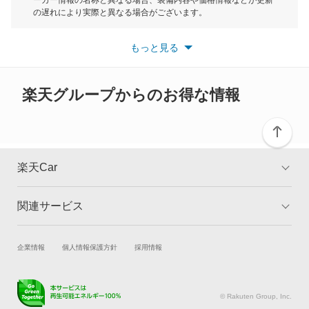
ーカー情報の名称と異なる場合、装備内容や価格情報などが更新
もっと見る
の遅れにより実際と異なる場合がございます。
X6 M
※最新情報につきましては、各メーカーの情報をご確認くださ
い。
もっと見る
※また安全装備につきましては同名称の装備であっても動作範囲
X7
や性能に違いがございますので、詳細情報は各メーカーの情報を
ご確認ください。
XM
楽天グループからのお得な情報
Z1
Z3
楽天Car
Z4
関連サービス
TOP
よくある質問
Z8
キャンペーン一覧
試乗・商談
新車購入
企業情報
個人情報保護方針
採用情報
もっと見る
楽天Car車買取
車検予約
キズ修理予約
洗車・コーティング予約
© Rakuten Group, Inc.