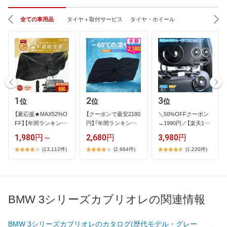
全ての車用品
タイヤ＋取付サービス
タイヤ・ホイール
1
2
3
位
位
位
【​夏​応​援​★​M​A​X​5​2​%​O​
【​ク​ー​ポ​ン​で​最​安​2​1​8​0​
＼​5​0​%​O​F​F​ク​ー​ポ​ン​
F​F​】​【​年​間​ラ​ン​キ​ン​グ​
円​】​「​年​間​ラ​ン​キ​ン​…
→​1​9​9​0​円​／​【​楽​天​1​位​
1​…
】​2​…
1,980円～
2,680円
3,980円
(13,112件)
(2,664件)
(1,220件)
BMW 3シリーズカブリオレの関連情報
BMW 3シリーズカブリオレのカタログ(歴代モデル・グレー