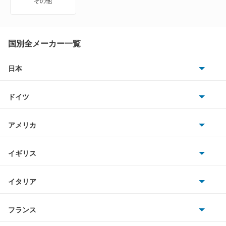
その他
8シリーズグランクーペ
i3
国別全メーカー一覧
i4
日本
トヨタ
i5
ドイツ
日産
i7
AMG
アメリカ
ホンダ
i8
BMW
キャデラック
イギリス
三菱
iX
BMWアルピナ
クライスラー
TVR
イタリア
マツダ
iX1
スマート
サターン
アストンマーティン
アルファロメオ
フランス
いすゞ
iX2
アウディ
シボレー
ジャガー