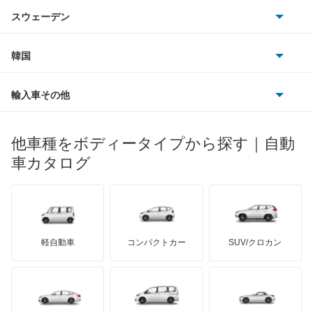
アウトビアンキ
シトロエン
スバル
iX3
スウェーデン
オペル
ビュイック
ダイムラー
フィアット
プジョー
スズキ
サーブ
M2クーペ
フォルクスワーゲン
韓国
フォード
ベントレー
フェラーリ
ルノー
ダイハツ
ボルボ
M3
ポルシェ
ヒョンデ
ポンティアック
輸入車その他
ランドローバー
マセラティ
ブガッティ
光岡自動車
M3 セダン
メルセデス・ベンツ
デーウ
もっと見る
マーキュリー
BYD
ロータス
ランチア
他車種をボディータイプから探す｜自動
日産ディーゼル
もっと見る
M3 ツーリング
マイバッハ
キア
リンカーン
プロトン
車カタログ
ローバー
ランボルギーニ
日野自動車
M4
ブラバス
サンヨン
デロリアン
TD
ロールスロイス
デトマソ
三菱ふそう
M5
ミニ
ADモータース
サリーン
ドンカーブート
ジネッタ
アバルト
軽自動車
コンパクトカー
SUV/クロカン
UDトラックス
M6
アルテガ
プリムス
バーキン
もっと見る
ケータハム
イノチェンティ
レクサス
M8
テスラ
セアト
もっと見る
カーボディーズ
もっと見る