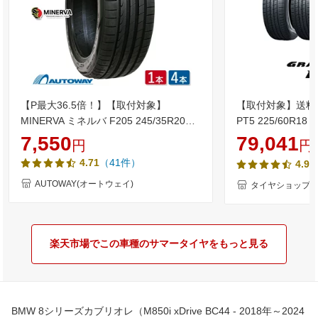
【P最大36.5倍！】【取付対象】
【取付対象】送料
MINERVA ミネルバ F205 245/35R20
PT5 225/60R1
(245/35/20 245-35-20 245/35-20) サマ
タイヤ ダンロップ 
7,550
79,041
円
円
ータイヤ 夏タイヤ 単品 2本 4本 20イン
GRANDTREK 
（41件）
4.71
4.92
チ
AUTOWAY(オートウェイ)
タイヤショップZ
楽天市場でこの車種のサマータイヤをもっと見る
BMW 8シリーズカブリオレ（M850i xDrive BC44 - 2018年～2024