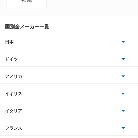
その他
8シリーズグランクーペ
i3
国別全メーカー一覧
i4
日本
トヨタ
i5
ドイツ
日産
i7
AMG
アメリカ
ホンダ
i8
BMW
キャデラック
イギリス
三菱
iX
BMWアルピナ
クライスラー
TVR
イタリア
マツダ
iX1
スマート
サターン
アストンマーティン
アルファロメオ
フランス
いすゞ
iX2
アウディ
シボレー
ジャガー