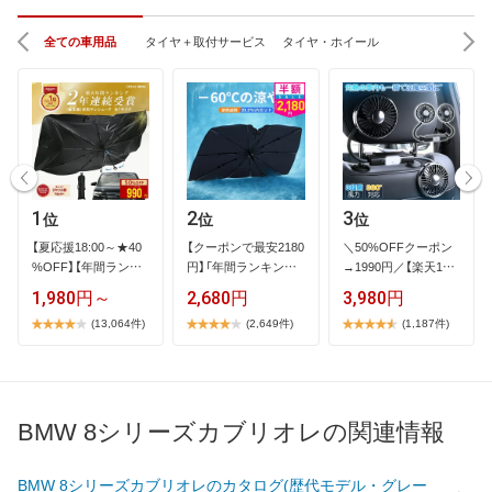
全ての車用品
タイヤ＋取付サービス
タイヤ・ホイール
1
2
3
位
位
位
【​夏​応​援​1​8​:​0​0​～​★​4​0​
【​ク​ー​ポ​ン​で​最​安​2​1​8​0​
＼​5​0​%​O​F​F​ク​ー​ポ​ン​
%​O​F​F​】​【​年​間​ラ​ン​キ​
円​】​「​年​間​ラ​ン​キ​ン​…
→​1​9​9​0​円​／​【​楽​天​1​位​
…
】​2​…
1,980円～
2,680円
3,980円
(13,064件)
(2,649件)
(1,187件)
BMW 8シリーズカブリオレの関連情報
BMW 8シリーズカブリオレのカタログ(歴代モデル・グレー