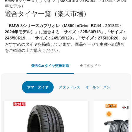
BMW 8シリーズカブリオレ（M850i xDrive BC44 - 2018年～2024
年モデル）
適合タイヤ一覧（楽天市場）
「
BMW 8シリーズカブリオレ（M850i xDrive BC44 - 2018年～
2024年モデル）
」に適合する「
サイズ：225/60R18
」,「
サイズ：
245/50R19
」,「
サイズ：245/35R20
」,「
サイズ：275/30R20
」の
おすすめのタイヤを掲載しています。商品ページで車種への適合
をご確認の上ご購入ください。
楽天Carタイヤ交換対応
全てのタイヤ
サマータイヤ
スタッドレス
オールシーズン