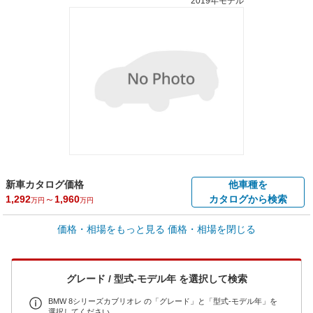
2019年モデル
新車カタログ価格
他車種を
1,292
～
1,960
カタログから検索
万円
万円
車買取価格 *
価格・相場をもっと見る
価格・相場を閉じる
車買取相場
34.2
～
825.2
万円
万円
シミュレーション
1996年式/20万km
～
2023年式/5千km
グレード / 型式-モデル年 を選択して検索
全国平均の車検価格 *
楽天Car車検で
73,850
店舗を検索
円
BMW 8シリーズカブリオレ の「グレード」と「型式-モデル年」を
選択してください。