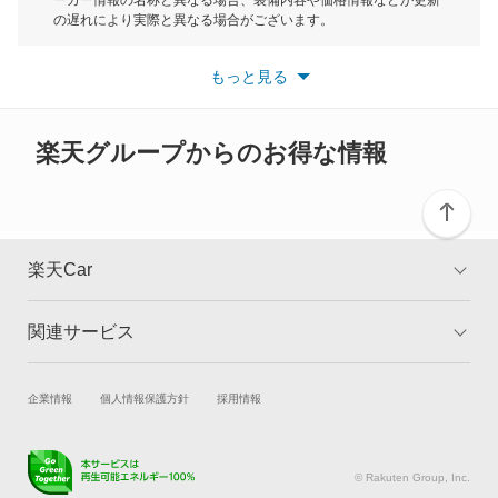
ーカー情報の名称と異なる場合、装備内容や価格情報などが更新
もっと見る
の遅れにより実際と異なる場合がございます。
X6 M
※最新情報につきましては、各メーカーの情報をご確認くださ
い。
もっと見る
※また安全装備につきましては同名称の装備であっても動作範囲
X7
や性能に違いがございますので、詳細情報は各メーカーの情報を
ご確認ください。
XM
楽天グループからのお得な情報
Z1
Z3
楽天Car
Z4
関連サービス
TOP
よくある質問
Z8
キャンペーン一覧
試乗・商談
新車購入
企業情報
個人情報保護方針
採用情報
もっと見る
楽天Car車買取
車検予約
キズ修理予約
洗車・コーティング予約
© Rakuten Group, Inc.