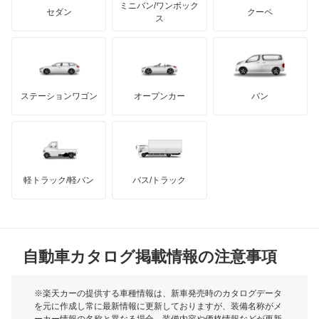
アキュラ
Mシリーズ
ミニバン/ワンボック
ジープ
KTM
セダン
クーペ
モーガン
ス
X1
もっと見る
ダッジ
アルテガ
バンデンプラス
X2
GMC
マクラーレン
もっと見る
ステーションワゴン
オープンカー
バン
X3
ハマー
オースチン
X3 M
インフィニティ
モーリス
X4
軽トラック/軽バン
バス/トラック
トライアンフ
もっと見る
X4 M
MG
X5
自動車カタログ掲載情報の注意事項
ミニ
X5 M
モーク
※楽天カーの提供する車種情報は、新車発売時のカタログデータ
を元に作成し常に最新情報に更新しておりますが、装備名称がメ
X6