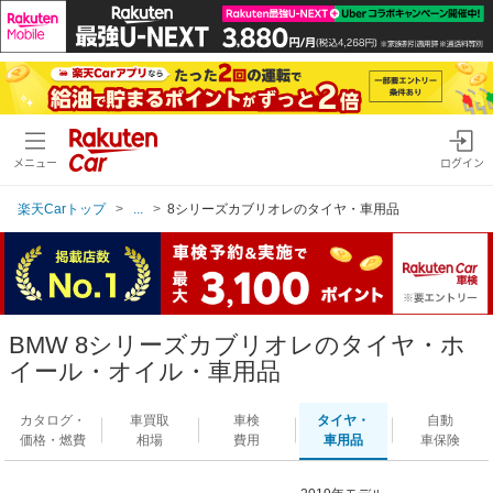
メニュー
ログイン
楽天Carトップ
...
8シリーズカブリオレのタイヤ・車用品
BMW 8シリーズカブリオレのタイヤ・ホ
イール・オイル・車用品
カタログ・
車買取
車検
タイヤ・
自動
価格・燃費
相場
費用
車用品
車保険