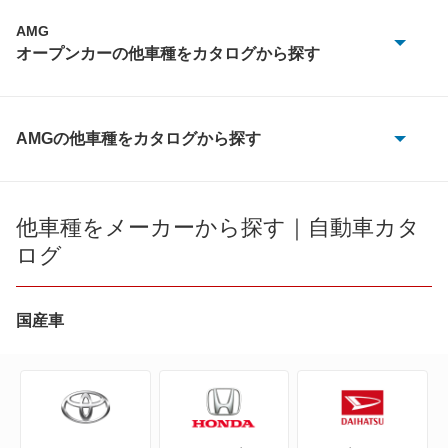
CLS
CL
AMG
オープンカーの他車種をカタログから探す
E
CLE
C
EQE
CLK
CLE
AMGの他車種をカタログから探す
EQS
E
190クラス
CLK
もっと見る
GT
Aクラス
他車種をメーカーから探す｜自動車カタ
E
ログ
GT 4ドアクーペ
C
GT
GT R
C ステーションワゴン
国産車
SL
GT S
CL
SLC
SL
CLA
SLK