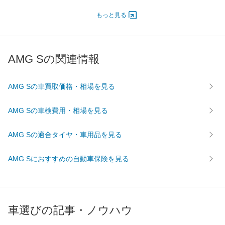
オートスライド
-
-
-
ドア
もっと見る
エンジン
最高出力
450.00 [612]/ 5,500
450.00 [612]/ 5,500
450.00 [
最高トルク
900 [91.8]/ 2,500
900 [91.8]/ 2,500
900 [91.
AMG Sの関連情報
過給機
-
-
-
タイヤ
AMG Sの車買取価格・相場を見る
前輪サイズ
255/40R21
255/40R21
255/40
後輪サイズ
285/35R21
285/35R21
285/35
AMG Sの車検費用・相場を見る
燃費
AMG Sの適合タイヤ・車用品を見る
WLTC
8.6km/L
8.6km/L
8.6km/L
WLTC/市街地
5.3km/L
5.3km/L
5.3km/L
AMG Sにおすすめの自動車保険を見る
WLTC/郊外
9.6km/L
9.6km/L
9.8km/L
WLTC/高速道路
10.7km/L
10.7km/L
10.7km/
JC08
-
-
-
車選びの記事・ノウハウ
1015
-
-
-
60km定地
-
-
-