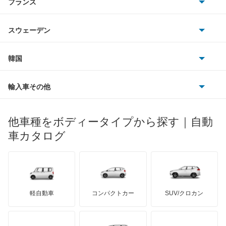
フランス
いすゞ
アウディ
もっと見る
シボレー
ジャガー
アウトビアンキ
シトロエン
スバル
スウェーデン
オペル
ビュイック
ダイムラー
フィアット
プジョー
スズキ
サーブ
フォルクスワーゲン
韓国
フォード
ベントレー
フェラーリ
ルノー
ダイハツ
ボルボ
ポルシェ
ヒョンデ
ポンティアック
輸入車その他
ランドローバー
マセラティ
ブガッティ
光岡自動車
メルセデス・ベンツ
デーウ
もっと見る
マーキュリー
BYD
ロータス
ランチア
他車種をボディータイプから探す｜自動
日産ディーゼル
もっと見る
マイバッハ
キア
リンカーン
プロトン
車カタログ
ローバー
ランボルギーニ
日野自動車
ブラバス
サンヨン
デロリアン
TD
ロールスロイス
デトマソ
三菱ふそう
ミニ
ADモータース
サリーン
ドンカーブート
ジネッタ
アバルト
軽自動車
コンパクトカー
SUV/クロカン
UDトラックス
アルテガ
プリムス
バーキン
もっと見る
ケータハム
イノチェンティ
レクサス