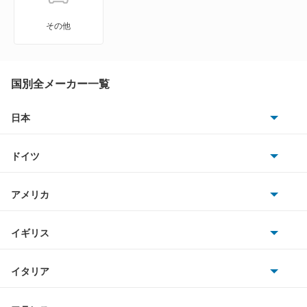
GT R
その他
GT S
M
国別全メーカー一覧
R
日本
トヨタ
SL
ドイツ
日産
SLC
AMG
アメリカ
ホンダ
SLK
BMW
キャデラック
イギリス
三菱
SLS
BMWアルピナ
クライスラー
TVR
イタリア
マツダ
スマート
スマート
サターン
アストンマーティン
アルファロメオ