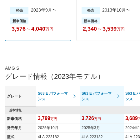
2023年9月〜
2013年10月〜
発売
発売
新車価格
新車価格
3,576
～
4,040
2,340
～
3,539
万円
万円
AMG S
グレード情報（2023年モデル）
S63 E パフォーマ
S63 E パフォーマ
S63 E
グレード
ンス
ンス
ンス
基本情報
3,799
3,726
3,689
新車価格
万円
万円
発売年月
2025年10月
2025年3月
2024年
型式
4LA-223182
4LA-223182
4LA-22