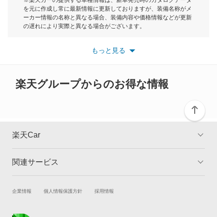
を元に作成し常に最新情報に更新しておりますが、装備名称がメ
ーカー情報の名称と異なる場合、装備内容や価格情報などが更新
もっと見る
の遅れにより実際と異なる場合がございます。
※最新情報につきましては、各メーカーの情報をご確認くださ
い。
もっと見る
※また安全装備につきましては同名称の装備であっても動作範囲
や性能に違いがございますので、詳細情報は各メーカーの情報を
ご確認ください。
楽天グループからのお得な情報
楽天Car
関連サービス
TOP
よくある質問
キャンペーン一覧
試乗・商談
新車購入
企業情報
個人情報保護方針
採用情報
楽天Car車買取
車検予約