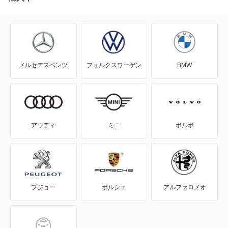
G
GL
メルセデスベンツ
フォルクスワーゲン
BMW
GLA
GLB
GLC
アウディ
ミニ
ボルボ
GLE
GLS
プジョー
ポルシェ
アルファロメオ
GT
GT 4ドアクーペ