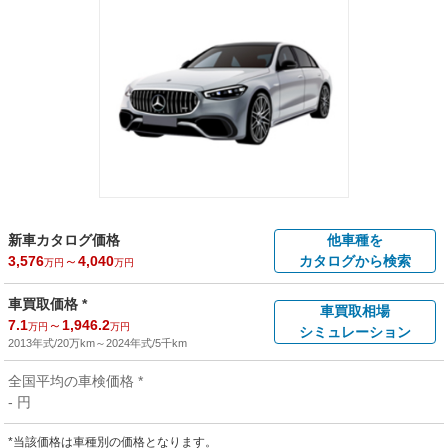
新車カタログ価格
他車種を
3,576
～
4,040
カタログから検索
万円
万円
車買取価格 *
車買取相場
7.1
～
1,946.2
万円
万円
シミュレーション
2013年式/20万km
～
2024年式/5千km
全国平均の車検価格 *
- 円
*当該価格は車種別の価格となります。