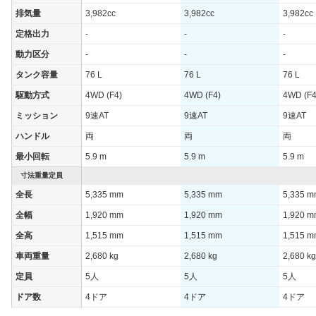
排気量
3,982cc
3,982cc
3,982cc
定格出力
-
-
-
動力区分
-
-
-
タンク容量
76 L
76 L
76 L
駆動方式
4WD (F4)
4WD (F4)
4WD (F4
ミッション
9速AT
9速AT
9速AT
ハンドル
両
両
両
最小回転
5.9 m
5.9 m
5.9 m
寸法重量定員
全長
5,335 mm
5,335 mm
5,335 
全幅
1,920 mm
1,920 mm
1,920 
全高
1,515 mm
1,515 mm
1,515 
車両重量
2,680 kg
2,680 kg
2,680 kg
定員
5人
5人
5人
ドア数
4ドア
4ドア
4ドア