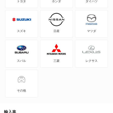
トヨタ
ホンダ
ダイハツ
SLS
CLA シューティングブレーク
SLS
CLE
もっと見る
もっと見る
CLK
スズキ
日産
マツダ
CLS
CLS シューティングブレーク
スバル
三菱
レクサス
E
E ステーションワゴン
EQE
その他
EQE SUV
EQS
輸入車