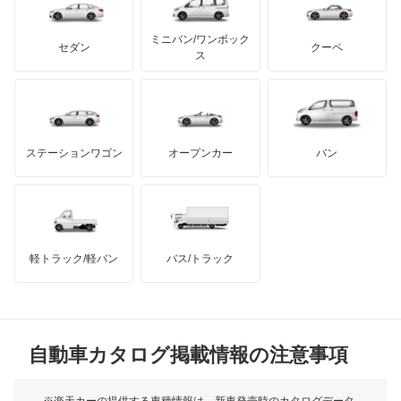
テスラ
セアト
もっと見る
カーボディーズ
もっと見る
アキュラ
ミニバン/ワンボック
ジープ
KTM
セダン
クーペ
モーガン
ス
もっと見る
ダッジ
アルテガ
バンデンプラス
GMC
マクラーレン
もっと見る
ステーションワゴン
オープンカー
バン
ハマー
オースチン
インフィニティ
モーリス
軽トラック/軽バン
バス/トラック
トライアンフ
もっと見る
MG
自動車カタログ掲載情報の注意事項
ミニ
モーク
※楽天カーの提供する車種情報は、新車発売時のカタログデータ