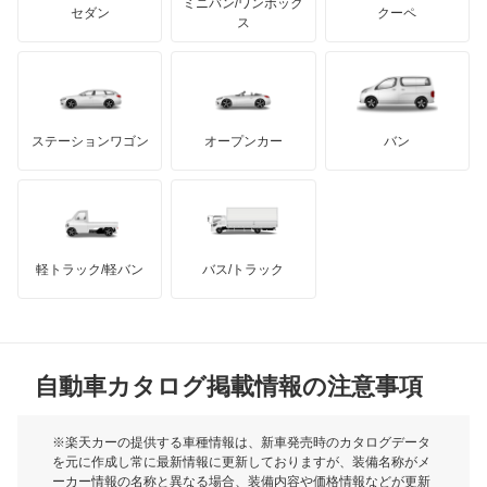
ミニバン/ワンボック
ジープ
KTM
セダン
クーペ
モーガン
ス
もっと見る
ダッジ
アルテガ
バンデンプラス
GMC
マクラーレン
もっと見る
ステーションワゴン
オープンカー
バン
ハマー
オースチン
インフィニティ
モーリス
軽トラック/軽バン
バス/トラック
トライアンフ
もっと見る
MG
自動車カタログ掲載情報の注意事項
ミニ
モーク
※楽天カーの提供する車種情報は、新車発売時のカタログデータ
を元に作成し常に最新情報に更新しておりますが、装備名称がメ
ーカー情報の名称と異なる場合、装備内容や価格情報などが更新