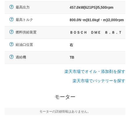
最高出力
457.0kW[621PS]/5,500rpm
最高トルク
800.0N･m[81.6kgf・m]/2,000rpm
燃料供給装置
ＢＯＳＣＨ ＤＭＥ ８．８．Ｔ
給油口位置
右
過給機
TB
楽天市場でオイル・添加剤を探す
楽天市場でバッテリーを探す
モーター
モーターの詳細情報はありません。