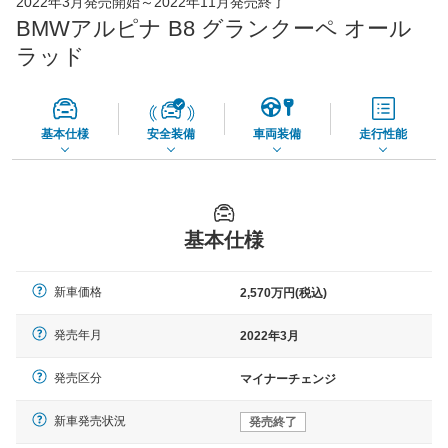
2022年3月発売開始～2022年11月発売終了
BMWアルピナ B8 グランクーペ オール
*当該価格は車種別の価格となります。
ラッド
基本仕様
安全装備
車両装備
走行性能
基本仕様
新車価格
2,570万円(税込)
発売年月
2022年3月
発売区分
マイナーチェンジ
新車発売状況
発売終了