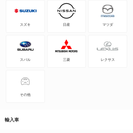
B7
C2
スズキ
日産
マツダ
D3
D4
スバル
三菱
レクサス
D5
XB7
XD3
その他
XD4
カブリオ
輸入車
クーペ