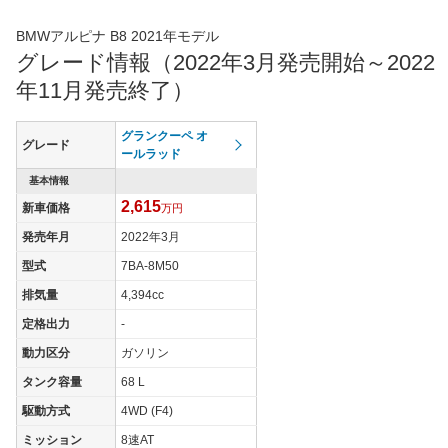
BMWアルピナ B8 2021年モデル
グレード情報（2022年3月発売開始～2022
年11月発売終了）
グランクーペ オ
グレード
ールラッド
基本情報
2,615
新車価格
万円
発売年月
2022年3月
型式
7BA-8M50
排気量
4,394cc
定格出力
-
動力区分
ガソリン
タンク容量
68 L
駆動方式
4WD (F4)
ミッション
8速AT