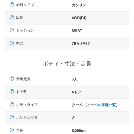
燃料タイプ
ガソリン
駆動
4WD(F4)
ミッション
8速AT
型式
7BA-8M50
ボディ・寸法・定員
乗車定員
5人
ドア数
4ドア
ボディタイプ
クーペ （
クーペの車種一覧
）
ハンドル位置
左
全長
5,090mm