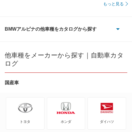
もっと見る
BMWアルピナの他車種をカタログから探す
B10
B11
他車種をメーカーから探す｜自動車カタ
ログ
B12
B3
国産車
B4
B5
トヨタ
ホンダ
ダイハツ
B6