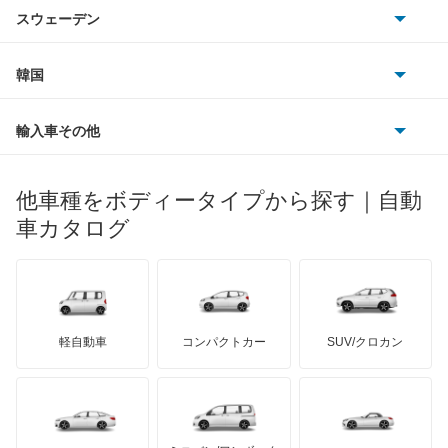
シトロエン
スバル
スウェーデン
オペル
ビュイック
ダイムラー
フィアット
プジョー
スズキ
サーブ
フォルクスワーゲン
韓国
フォード
ベントレー
フェラーリ
ルノー
ダイハツ
ボルボ
ポルシェ
ヒョンデ
ポンティアック
輸入車その他
ランドローバー
マセラティ
ブガッティ
光岡自動車
メルセデス・ベンツ
デーウ
もっと見る
マーキュリー
BYD
ロータス
ランチア
他車種をボディータイプから探す｜自動
日産ディーゼル
もっと見る
マイバッハ
キア
リンカーン
プロトン
車カタログ
ローバー
ランボルギーニ
日野自動車
ブラバス
サンヨン
デロリアン
TD
ロールスロイス
デトマソ
三菱ふそう
ミニ
ADモータース
サリーン
ドンカーブート
ジネッタ
アバルト
軽自動車
コンパクトカー
SUV/クロカン
UDトラックス
アルテガ
プリムス
バーキン
もっと見る
ケータハム
イノチェンティ
レクサス
テスラ
セアト
もっと見る
カーボディーズ
もっと見る
アキュラ