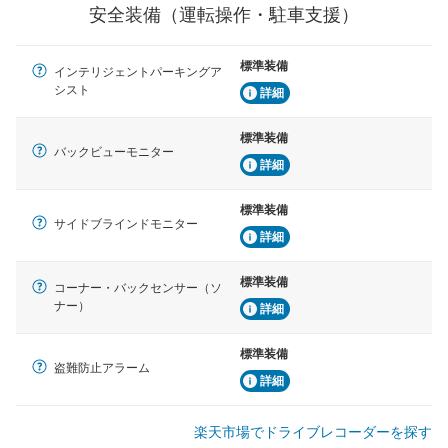
れています。
安全装備（運転操作・駐車支援）
衝撃軽減
万が一車体が衝撃を受けたときに、運転者・同乗者を守
標準装備
インテリジェントパーキングア
るSRSエアバッグシステム、プリテンショナーシートベ
シスト
ルトなどが装備されています。
詳細
標準装備
バックビューモニター
詳細
標準装備
サイドブラインドモニター
詳細
標準装備
コーナー・バックセンサー（ソ
ナー）
詳細
標準装備
盗難防止アラーム
詳細
楽天市場でドライブレコーダーを探す