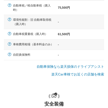
自動車税／軽自動車税（購入
75,500円
軽自動車
時）
N-BOX、ワゴンR、タント、アル
ト など
環境性能割：旧 自動車取得税
-
（購入時）
自動車税重量税（購入時）
61,500円
中型車
車検費用相場（基本料金のみ）
-
ノア、セレナ、プリウス、カロー
ラ、ステップワゴン など
自賠責保険料
-
自動車保険なら楽天損保のドライブアシスト
楽天Car車検でお近くの店舗を検索
大型車
クラウン、アルファード、フォレ
スター、ハイエースワゴン、デリ
カD:5 など
安全装備