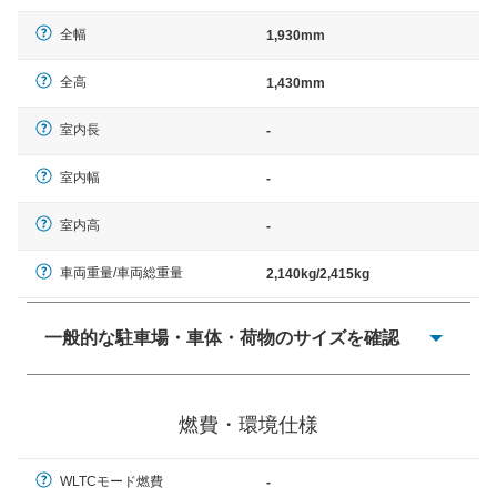
全幅
1,930mm
全高
1,430mm
室内長
-
室内幅
-
室内高
-
車両重量/車両総重量
2,140kg/2,415kg
一般的な駐車場・車体・荷物のサイズを確認
一般的に塗料などによる駐車場ライン施工の際には、1台
当たりのスペースと駐車に必要な車路幅が、幅 2,500mm
燃費・環境仕様
× 長さ 5,000mm 車路幅 5,000mmというサイズが標準値
（最低値）とされる事が多いようです。
WLTCモード燃費
-