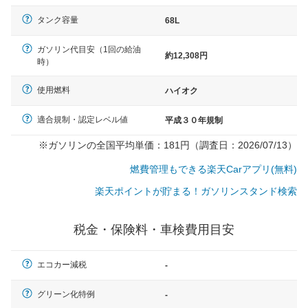
タンク容量
68L
ガソリン代目安（1回の給油
約12,308円
時）
使用燃料
ハイオク
適合規制・認定レベル値
平成３０年規制
※ガソリンの全国平均単価：181円（調査日：2026/07/13）
燃費管理もできる楽天Carアプリ(無料)
楽天ポイントが貯まる！ガソリンスタンド検索
税金・保険料・車検費用目安
エコカー減税
-
一般的な車体のサイズの目安
グリーン化特例
-