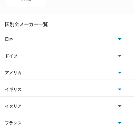
国別全メーカー一覧
日本
トヨタ
ドイツ
日産
AMG
アメリカ
ホンダ
BMW
キャデラック
イギリス
三菱
BMWアルピナ
クライスラー
TVR
イタリア
マツダ
スマート
サターン
アストンマーティン
アルファロメオ
フランス
いすゞ
アウディ
シボレー
ジャガー
アウトビアンキ