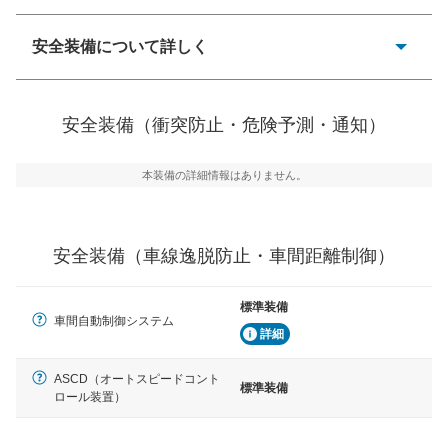
安全装備について詳しく
一般的な荷物のサイズの目安
衝突防止
前走車や歩行者との衝突を回避するプリクラッシュブレ
安全装備（衝突防止・危険予測・通知）
ーキアシスト、ABSなどが装備されています。
危険予測・通知
本装備の詳細情報はありません。
見えにくい場所に潜む危険を予測・通知するためのシス
テムなどが装備されています。
車線逸脱防止
安全装備（車線逸脱防止・車間距離制御）
車線のはみだしやふらつきを防止するためにレーンキー
プアシストなどが装備されています
標準装備
車間自動制御システム
車間距離制御
詳細
安全な車間距離を保ちながら前車を追従するアダプティ
ブ・クルーズ・コントロールなどが装備されています。
ASCD（オートスピードコント
標準装備
ロール装置）
運転・駐車支援
駐車をスムーズに行うためにインテリジェンスパーキン
グ・アシストやサイドブラインドモニターなどが装備さ