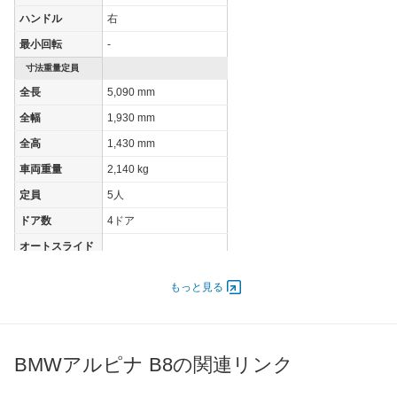
ハンドル
右
最小回転
-
寸法重量定員
全長
5,090 mm
全幅
1,930 mm
全高
1,430 mm
車両重量
2,140 kg
定員
5人
ドア数
4ドア
オートスライド
-
ドア
エンジン
もっと見る
最高出力
457.00 [621]/ 5,500
最高トルク
800 [81.6]/ 2,000
BMWアルピナ B8の関連リンク
過給機
TB
タイヤ