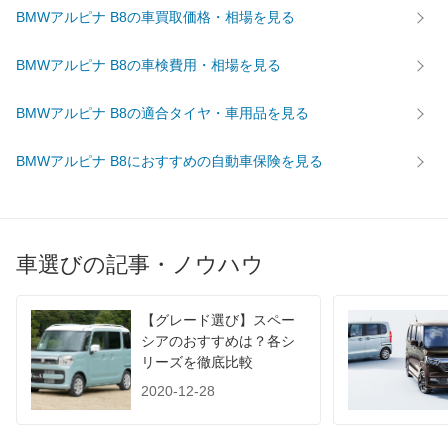
前輪サイズ
245/35ZR21(96Y)XL
BMWアルピナ B8の車買取価格・相場を見る
後輪サイズ
285/30ZR21(100Y)XL
BMWアルピナ B8の車検費用・相場を見る
燃費
WLTC
-
BMWアルピナ B8の適合タイヤ・車用品を見る
WLTC/市街地
-
WLTC/郊外
-
BMWアルピナ B8におすすめの自動車保険を見る
WLTC/高速道路
-
JC08
-
1015
-
車選びの記事・ノウハウ
60km定地
-
装備詳細を見る
装備オプション
【グレード選び】スペー
シアのおすすめは？各シ
リーズを徹底比較
2020-12-28