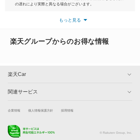
もっと見る
の遅れにより実際と異なる場合がございます。
※最新情報につきましては、各メーカーの情報をご確認くださ
い。
もっと見る
※また安全装備につきましては同名称の装備であっても動作範囲
や性能に違いがございますので、詳細情報は各メーカーの情報を
ご確認ください。
楽天グループからのお得な情報
楽天Car
関連サービス
TOP
よくある質問
キャンペーン一覧
試乗・商談
新車購入
企業情報
個人情報保護方針
採用情報
楽天Car車買取
車検予約
キズ修理予約
洗車・コーティング予約
© Rakuten Group, Inc.
メンテナンス管理
タイヤ・パーツ購入