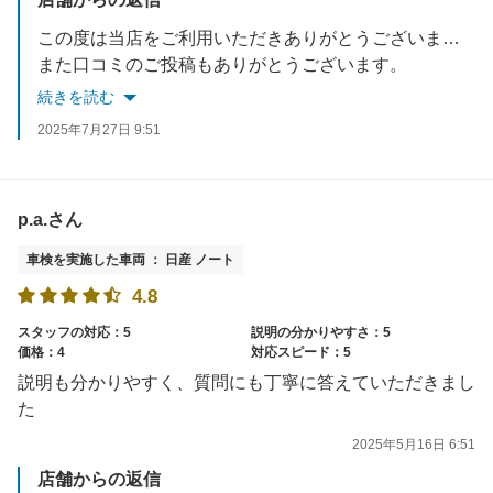
この度は当店をご利用いただきありがとうございました。
また口コミのご投稿もありがとうございます。
今後もご予算や整備内容など、出来る限りお客様の希望に沿った車検を心がけていき、しっかりとご案内させていただきます。
続きを読む
お困りごとがございましたらいつでもお気軽にご来店ください。
2025年7月27日 9:51
またのご来店を従業員一同心よりお待ちしております。
p.a.さん
車検を実施した車両 ： 日産 ノート
4.8
スタッフの対応：5
説明の分かりやすさ：5
価格：4
対応スピード：5
説明も分かりやすく、質問にも丁寧に答えていただきまし
た
2025年5月16日 6:51
店舗からの返信