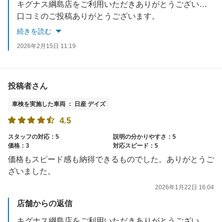
キグナス綱島店をご利用いただきありがとうございました。
口コミのご投稿ありがとうございます。
満点5のご評価をいただき、大変励みになります！
続きを読む
車検をはじめ、当店スタッフが心を込めて対応、作業させていただきます！
2026年2月15日 11:19
お困りごとがございましたらいつでもお気軽にご来店ください。
投稿者さん
車検を実施した車両 ： 日産 デイズ
4.5
スタッフの対応：5
説明の分かりやすさ：5
価格：3
対応スピード：5
価格もスピード感も納得できるものでした。ありがとうご
ざいました。
2026年1月22日 16:04
店舗からの返信
キグナス綱島店をご利用いただきありがとうございました。