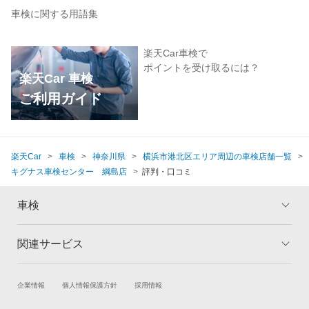
車検に関する用語集
楽天Car車検で
ポイントを受け取るには？
楽天Car 車検
ご利用ガイド
楽天Car
車検
神奈川県
横浜市港北区エリア周辺の車検店舗一覧
キグナス車検センター 綱島店
評判・口コミ
車検
関連サービス
トップ
マイページ
メリット
ご利用ガイド
試乗・商談
新車購入
企業情報
個人情報保護方針
採用情報
車検の基礎知識
キャンペーン一覧
楽天Car車買取
車検予約
ランキング
よくある質問