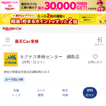
楽天Car車検
ログイン
メニュー
キグナス車検センター 綱島店
（評判・口コミ）
お気に入り
神奈川県横浜市港北区綱島西4-13-3
カード払いOK
店舗
コース
割引
評判
トップ
費用
特典
口コミ