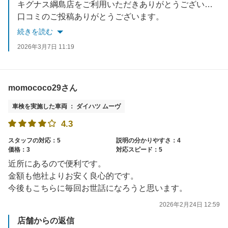
キグナス綱島店をご利用いただきありがとうございました。
口コミのご投稿ありがとうございます。
頂いたお言葉はスタッフとも共有し、今後もご期待に沿えるサービスを提供できるよう、尽力して参ります。
続きを読む
お困りごとがございましたらいつでもお気軽にご来店ください。
2026年3月7日 11:19
またのご来店を従業員一同心よりお待ちしております。
momococo29さん
車検を実施した車両 ： ダイハツ ムーヴ
4.3
スタッフの対応：5
説明の分かりやすさ：4
価格：3
対応スピード：5
近所にあるので便利です。
金額も他社よりお安く良心的です。
今後もこちらに毎回お世話になろうと思います。
2026年2月24日 12:59
店舗からの返信