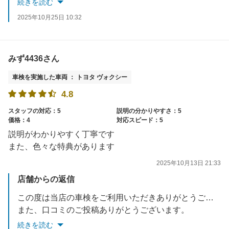
続きを読む
「常連さん割引」で次回以降、基本料がお安くなります。
2025年10月25日 10:32
さらに、車検フェアや各種お値引きの実施をしております。
またのご利用を心よりお待ちしております。
みず4436さん
車検を実施した車両 ： トヨタ ヴォクシー
4.8
スタッフの対応：5
説明の分かりやすさ：5
価格：4
対応スピード：5
説明がわかりやすく丁寧です
また、色々な特典があります
2025年10月13日 21:33
店舗からの返信
この度は当店の車検をご利用いただきありがとうございました。
また、口コミのご投稿ありがとうございます。
有難いお言葉をいただき、スタッフ一同大変喜んでおります。
続きを読む