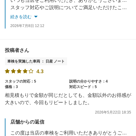
いつも当店をご利用いただき、ありがとうございます。
スタッフ対応やご説明についてご満足いただけたこと、励みになります。
価格や作業スピードについても、よりご満足いただけるよう努めてまいります。
続きを読む
今後とも安心してお任せいただけるサービスを提供してまいりますので、よろしくお願いいたします。
2026年7月8日 12:12
投稿者さん
車検を実施した車両 ： 日産 ノート
4.3
スタッフの対応：5
説明の分かりやすさ：4
価格：3
対応スピード：5
相見積もりで金額が同じだとしても、金額以外のお得感が
大きいので、今回もリピートしました。
2026年5月22日 18:35
店舗からの返信
この度は当店の車検をご利用いただきありがとうございました。