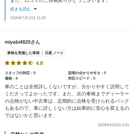
また、口コミのご投稿ありがとうございます。
お客様に満足いただけたこと大変うれしく思います。
続きを読む
今後のメンテナンス、2年後の車検なども是非当店にお任せください。またのご来店を従業員一同心よりお待ちしております。
2026年7月12日 11:03
miyabi4820さん
車検を実施した車両 ： 日産 ノート
4.8
スタッフの対応：5
説明の分かりやすさ：5
価格：4
対応スピード：5
車のことは全然詳しくないですが、分かりやすく説明して
くださってよかったです。また、次の車検までディーラー
の点検がない中古車は、定期的に点検を受けられるパック
もあるので、車に詳しくない方は結果的に安心を変えるの
ではないかと思います。
2026年6月6日 0:01