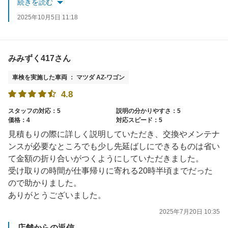
続きを読む
「常連さん割引」で次回以降、基本料がお安くなります。
2025年10月5日 11:18
さらに、車検フェアや各種お値引きの実施をしております。
またのご利用を心よりお待ちしております。
みみずく417さん
車検を実施した車両 ： マツダ AZ-ワゴン
4.8
スタッフの対応：5
説明の分かりやすさ：5
価格：4
対応スピード：5
見積もりの際に詳しく説明していただき、交換やメンテナ
ンスが必要なところでも少し先延ばしにできるものは省い
て金額の折り合いがつくようにしていただきました。
受け取りの時間が仕事帰りに寄れる20時半頃までだった
ので助かりました。
ありがとうございました。
2025年7月20日 10:35
店舗からの返信