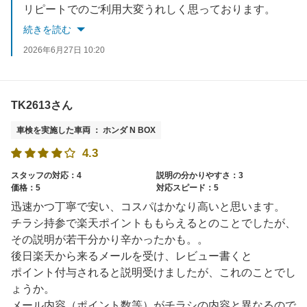
リピートでのご利用大変うれしく思っております。
また、口コミのご投稿ありがとうございます。
続きを読む
価格面でもご満足いただけるよう、今後さらに改善していきたいと思います。
2026年6月27日 10:20
またのご来店を心よりお待ちしております。
TK2613さん
車検を実施した車両 ： ホンダ N BOX
4.3
スタッフの対応：4
説明の分かりやすさ：3
価格：5
対応スピード：5
迅速かつ丁寧で安い、コスパはかなり高いと思います。
チラシ持参で楽天ポイントももらえるとのことでしたが、
その説明が若干分かり辛かったかも。。
後日楽天から来るメールを受け、レビュー書くと
ポイント付与されると説明受けましたが、これのことでし
ょうか。
メール内容（ポイント数等）がチラシの内容と異なるので