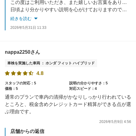
この度はご利用いただき、また嬉しいお言葉をありがとうございます。
日頃より分かりやすい説明を心がけておりますので、その点をご評価いただき大変嬉しく思います。
今後も安心してお任せいただけるよう努めてまいります。
続きを読む
ぜひ次回（2年後）も当店をご利用いただけますと幸いです。
2026年5月31日 11:33
nappa2250さん
車検を実施した車両 ： ホンダ フィット ハイブリッド
4.8
スタッフの対応：5
説明の分かりやすさ：5
価格：5
対応スピード：4
通常のプランで車内の清掃がかなりしっかり行われている
ところと、税金含めクレジットカード精算ができる点が選
ぶ理由です。
2026年5月9日 4:56
店舗からの返信