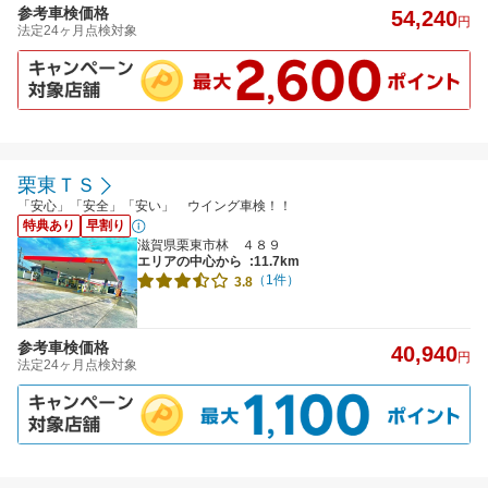
参考車検価格
54,240
円
法定24ヶ月点検対象
栗東ＴＳ
「安心」「安全」「安い」 ウイング車検！！
特典あり
早割り
滋賀県栗東市林 ４８９
エリアの中心から
:11.7km
（1件）
3.8
参考車検価格
40,940
円
法定24ヶ月点検対象