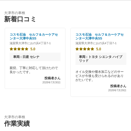
優良店
ENEOS
蒲生郡
大津市の車検
特典あり
新着口コミ
JOYCAL（ジョイカル）
草津市
早割りあり
車検のコバック
コスモ石油 セルフ＆カーケアセ
コスモ石油 セルフ＆カーケアセ
甲賀市
ンター大津中央SS
ンター大津中央SS
クレジットカードOK
滋賀県大津市におの浜4丁目7-1
滋賀県大津市におの浜4丁目7-1
ミタニ車検
湖南市
5.0
5.0
土日祝OK
ウルトラ車検
車両 : 日産 セレナ
車両 : トヨタ シエンタ ハイブ
高島市
リッド
代車あり
親切、丁寧に対応して頂けたので
長浜市
オイル交換や撥水加工などのサー
良かったです。
閉じる
引取り・納車あり
ビスが今後も受けられるのがあり
投稿者さん
がたいです。
2026年7月30日
東近江市
投稿者さん
輸入車OK
2026年7月29日
彦根市
ハイブリッド車OK
米原市
EV車OK
大津市の車検
守山市
作業実績
120分以内の車検