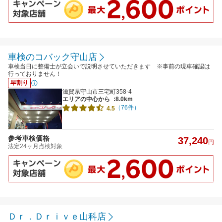
車検のコバック守山店
車検当日に整備士が立会いで説明させていただきます ※事前の現車確認は
行っておりません！
早割り
滋賀県守山市三宅町358-4
エリアの中心から
:8.0km
（76件）
4.5
参考車検価格
37,240
円
法定24ヶ月点検対象
Ｄｒ．Ｄｒｉｖｅ山科店