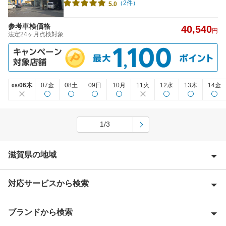
（2件）
5.0
参考車検価格
40,540
円
法定24ヶ月点検対象
06木
07金
08土
09日
10月
11火
12水
13木
14金
08/
1/3
滋賀県の地域
対応サービスから検索
犬上郡
愛知郡
ブランドから検索
Award 受賞店
近江八幡市