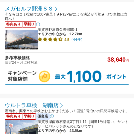
メガセルフ野洲ＳＳ
今なら口コミ投稿で100P進呈！★PayPayによる決済が可能★ ぜひ車検は当
店へ！
特典あり
早割り
滋賀県野洲市久野部80-1
エリアの中心から
:12.7km
（44件）
4.5
参考車検価格
38,640
円
法定24ヶ月点検対象
ウルトラ車検 湖南店
湖南市、栗東市の車検はおまかせください！国道1号沿いの民間車検場です。
特典あり
早割り
優良店
滋賀県湖南市石部北3丁目1-11（国道1号線沿い、サント
リービバレッジさんのとなりです）
エリアの中心から
:13.5km