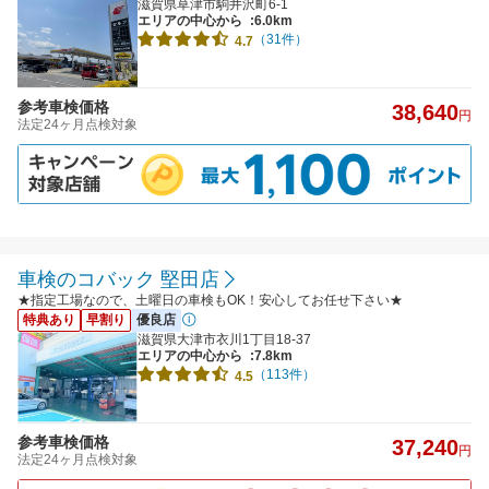
滋賀県草津市駒井沢町6-1
エリアの中心から
:6.0km
（31件）
4.7
参考車検価格
38,640
円
法定24ヶ月点検対象
車検のコバック 堅田店
★指定工場なので、土曜日の車検もOK！安心してお任せ下さい★
特典あり
早割り
優良店
滋賀県大津市衣川1丁目18-37
エリアの中心から
:7.8km
（113件）
4.5
参考車検価格
37,240
円
法定24ヶ月点検対象