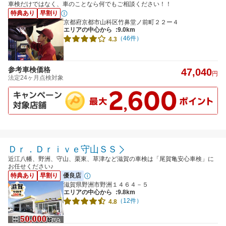
車検だけではなく、車のことなら何でもご相談ください！！
特典あり
早割り
京都府京都市山科区竹鼻堂ノ前町２２ー４
エリアの中心から
:9.0km
（46件）
4.3
参考車検価格
47,040
円
法定24ヶ月点検対象
Ｄｒ．Ｄｒｉｖｅ守山ＳＳ
近江八幡、野洲、守山、栗東、草津など滋賀の車検は「尾賀亀安心車検」に
お任せください♪
特典あり
早割り
優良店
滋賀県野洲市野洲１４６４－５
エリアの中心から
:9.8km
（12件）
4.8