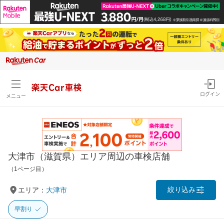
楽天Car車検
ログイン
メニュー
大津市（滋賀県）エリア周辺の車検店舗
（1ページ目）
絞り込み
エリア：
大津市
早割り