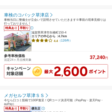
車検のコバック草津店
車検当日に整備士が立会いで説明させていただきます※事前の現車見積りは
行っておりません！
特典あり
早割り
滋賀県草津市矢橋町150-4
エリアの中心から
:4.7km
（126件）
4.4
参考車検価格
37,240
円
法定24ヶ月点検対象
メガセルフ草津ＳＳ
今なら口コミ投稿で100P進呈！QRコード決済可能（PayPay・楽天Pay・
auPay）
特典あり
早割り
優良店