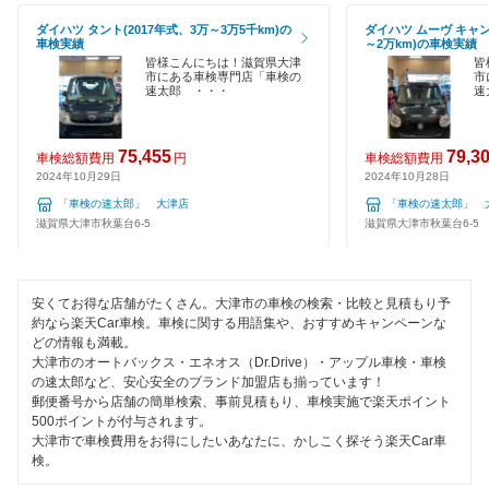
野洲市
1日車検
ダイハツ タント(2017年式、3万～3万5千km)の
ダイハツ ムーヴ キャン
車検実績
～2万km)の車検実績
栗東市
夜間受付
皆様こんにちは！滋賀県大津
皆
市にある車検専門店「車検の
市
速太郎 ・・・
速
整備保証
閉じる
1級整備士在籍
75,455
79,3
車検総額費用
円
車検総額費用
2024年10月29日
2024年10月28日
コンピューター診断
「車検の速太郎」 大津店
「車検の速太郎」 
滋賀県大津市秋葉台6-5
滋賀県大津市秋葉台6-5
閉じる
安くてお得な店舗がたくさん。大津市の車検の検索・比較と見積もり予
約なら楽天Car車検。車検に関する用語集や、おすすめキャンペーンな
どの情報も満載。
大津市のオートバックス・エネオス（Dr.Drive）・アップル車検・車検
の速太郎など、安心安全のブランド加盟店も揃っています！
郵便番号から店舗の簡単検索、事前見積もり、車検実施で楽天ポイント
500ポイントが付与されます。
大津市で車検費用をお得にしたいあなたに、かしこく探そう楽天Car車
検。