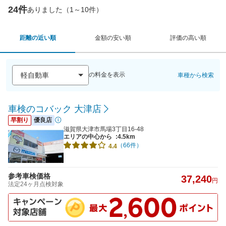
24件
ありました（1～10件）
距離の近い順
金額の安い順
評価の高い順
の料金を表示
車種から検索
車検のコバック 大津店
早割り
優良店
滋賀県大津市馬場3丁目16-48
エリアの中心から
:4.5km
（66件）
4.4
参考車検価格
37,240
円
法定24ヶ月点検対象