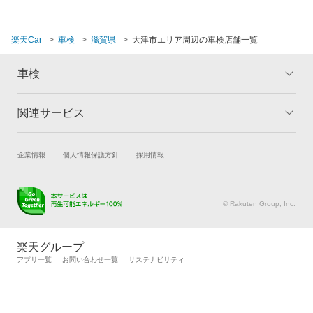
楽天Car
車検
滋賀県
大津市エリア周辺の車検店舗一覧
車検
関連サービス
トップ
マイページ
メリット
ご利用ガイド
試乗・商談
新車購入
企業情報
個人情報保護方針
採用情報
車検の基礎知識
キャンペーン一覧
楽天Car車買取
車検予約
ランキング
よくある質問
キズ修理予約
洗車・コーティング予約
© Rakuten Group, Inc.
メンテナンス管理
タイヤ・パーツ購入
タイヤ交換サービス
楽天Car マガジン
楽天グループ
自動車カタログ
自動車保険
アプリ一覧
お問い合わせ一覧
サステナビリティ
楽天マイカー割