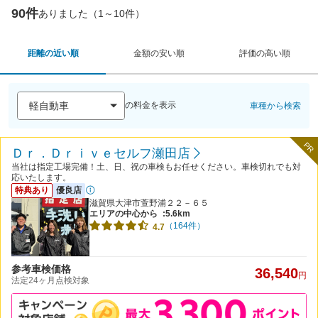
90件
ありました（1～10件）
距離の近い順
金額の安い順
評価の高い順
の料金を表示
車種から検索
PR
Ｄｒ．Ｄｒｉｖｅセルフ瀬田店
当社は指定工場完備！土、日、祝の車検もお任せください。車検切れでも対
応いたします。
特典あり
優良店
滋賀県大津市萱野浦２２－６５
エリアの中心から
:5.6km
（164件）
4.7
参考車検価格
36,540
円
法定24ヶ月点検対象