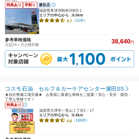
特典あり
早割り
優良店
滋賀県草津市駒井沢町6-1
エリアの中心から
:6.0km
（31件）
4.7
参考車検価格
38,640
円
法定24ヶ月点検対象
コスモ石油 セルフ＆カーケアセンター瀬田SS
★自社整備工場完備★ お客様に最適な車検をご提案！安心・安全・親切・
丁寧な車検です！
特典あり
滋賀県大津市一里山１丁目1－17
エリアの中心から
:6.4km
（189件）
4.8