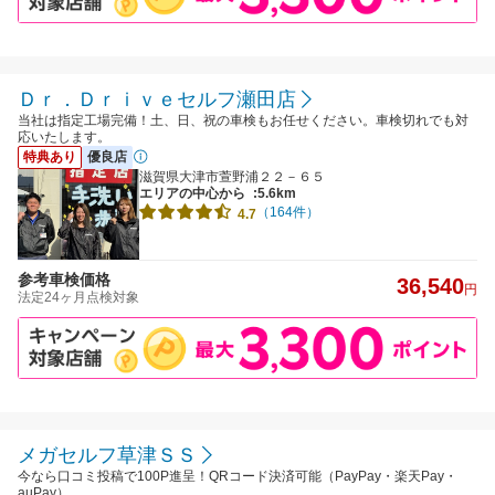
Ｄｒ．Ｄｒｉｖｅセルフ瀬田店
当社は指定工場完備！土、日、祝の車検もお任せください。車検切れでも対
応いたします。
特典あり
優良店
滋賀県大津市萱野浦２２－６５
エリアの中心から
:5.6km
（164件）
4.7
参考車検価格
36,540
円
法定24ヶ月点検対象
メガセルフ草津ＳＳ
今なら口コミ投稿で100P進呈！QRコード決済可能（PayPay・楽天Pay・
auPay）