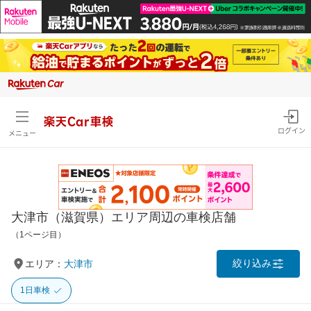
楽天Car車検
ログイン
メニュー
大津市（滋賀県）エリア周辺の車検店舗
（1ページ目）
絞り込み
エリア：
大津市
1日車検