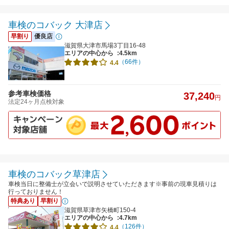
車検のコバック 大津店
早割り
優良店
滋賀県大津市馬場3丁目16-48
エリアの中心から
:4.5km
（66件）
4.4
参考車検価格
37,240
円
法定24ヶ月点検対象
車検のコバック草津店
車検当日に整備士が立会いで説明させていただきます※事前の現車見積りは
行っておりません！
特典あり
早割り
滋賀県草津市矢橋町150-4
エリアの中心から
:4.7km
（126件）
4.4