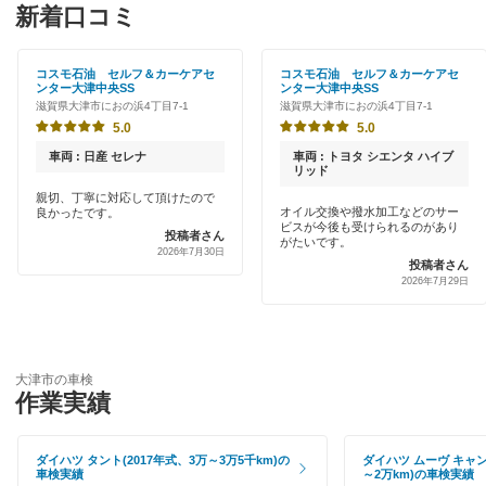
特典あり
新着口コミ
「車検の速太郎」
草津市
初めて来店割りあり
オートバックス
コスモ石油 セルフ＆カーケアセ
コスモ石油 セルフ＆カーケアセ
甲賀市
ンター大津中央SS
ンター大津中央SS
新車初回割りあり
滋賀県大津市におの浜4丁目7-1
滋賀県大津市におの浜4丁目7-1
JOYCAL（ジョイカル）
湖南市
5.0
5.0
早割りあり
出光リテール車検
車両 : 日産 セレナ
車両 : トヨタ シエンタ ハイブ
高島市
リッド
クレジットカードOK
親切、丁寧に対応して頂けたので
伊藤忠エネクス
長浜市
オイル交換や撥水加工などのサー
良かったです。
土日祝OK
ビスが今後も受けられるのがあり
投稿者さん
がたいです。
宇佐美車検
2026年7月30日
東近江市
投稿者さん
代車あり
2026年7月29日
車検のコバック
彦根市
引取り・納車あり
ミタニ車検
米原市
輸入車OK
上原B-cle車検
大津市の車検
守山市
作業実績
ハイブリッド車OK
ウルトラ車検
野洲市
EV車OK
ダイハツ タント(2017年式、3万～3万5千km)の
ダイハツ ムーヴ キャン
モリカワ車検
車検実績
～2万km)の車検実績
栗東市