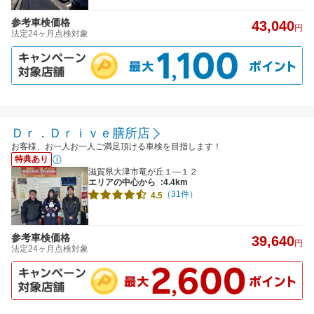
参考車検価格
43,040
円
法定24ヶ月点検対象
Ｄｒ．Ｄｒｉｖｅ膳所店
お客様、お一人お一人ご満足頂ける車検を目指します！
特典あり
滋賀県大津市竜が丘１―１２
エリアの中心から
:4.4km
（31件）
4.5
参考車検価格
39,640
円
法定24ヶ月点検対象