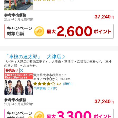
参考車検価格
37,240
円
法定24ヶ月点検対象
「車検の速太郎」 大津店
リバティ大津店の整備工場です。大津市・草津市・京都市の車検なら「車検
の速太郎」へおまかせ。
特典あり
滋賀県大津市秋葉台6-5
エリアの中心から
:5.1km
（89件）
4.2
作業実績（17件）
参考車検価格
37,240
円
法定24ヶ月点検対象