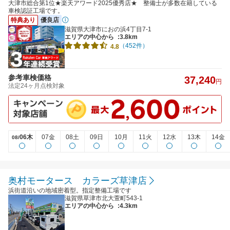
大津市総合第1位★楽天アワード2025優秀店★ 整備士が多数在籍している
車検認証工場です。
特典あり
優良店
滋賀県大津市におの浜4丁目7-1
エリアの中心から
:3.8km
（452件）
4.8
参考車検価格
37,240
円
法定24ヶ月点検対象
06木
07金
08土
09日
10月
11火
12水
13木
14金
08/
奥村モータース カラーズ草津店
浜街道沿いの地域密着型。指定整備工場です
滋賀県草津市北大萱町543-1
エリアの中心から
:4.3km