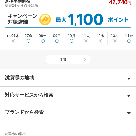
参考車検価格
42,740
円
法定24ヶ月点検対象
06木
07金
08土
09日
10月
11火
12水
13木
14金
08/
1/9
滋賀県の地域
対応サービスから検索
犬上郡
愛知郡
ブランドから検索
Award 受賞店
近江八幡市
優良店
ENEOS
蒲生郡
大津市の車検