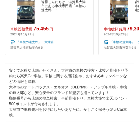
120分以内の車検
皆様こんにちは！滋賀県大津
皆
市にある車検専門店「車検の
市
マッハ車検
速太郎 ・・・
速
1日車検
閉じる
出光興産「らくらく安心車検」
夜間受付
75,455
79,3
車検総額費用
円
車検総額費用
エネフリ車検
2024年10月29日
2024年10月28日
整備保証
「車検の速太郎」 大津店
「車検の速太郎」 
滋賀県大津市秋葉台6-5
滋賀県大津市秋葉台6-5
閉じる
1級整備士在籍
コンピューター診断
安くてお得な店舗がたくさん。大津市の車検の検索・比較と見積もり予
約なら楽天Car車検。車検に関する用語集や、おすすめキャンペーンな
どの情報も満載。
閉じる
大津市のオートバックス・エネオス（Dr.Drive）・アップル車検・車検
の速太郎など、安心安全のブランド加盟店も揃っています！
郵便番号から店舗の簡単検索、事前見積もり、車検実施で楽天ポイント
500ポイントが付与されます。
大津市で車検費用をお得にしたいあなたに、かしこく探そう楽天Car車
検。