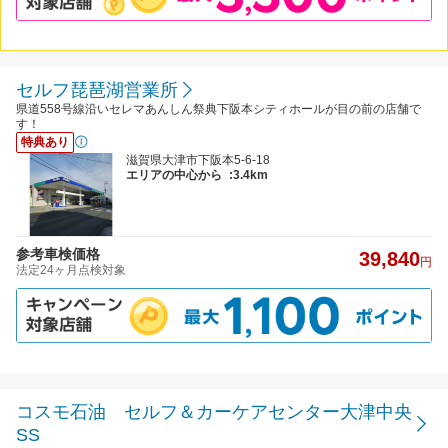
セルフ琵琶湖営業所
県道558号線沿いセレマあんしん祭典下阪本シティホールが目の前の店舗で
す！
特典あり
滋賀県大津市下阪本5-6-18
エリアの中心から
:3.4km
参考車検価格
39,840
円
法定24ヶ月点検対象
コスモ石油 セルフ＆カーケアセンター大津中央
SS