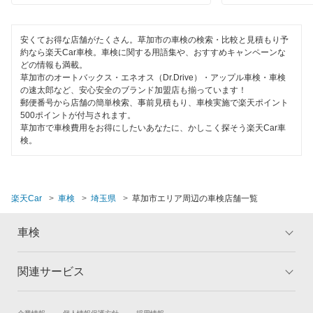
1級整備士在籍
ベアーズ車検
坂戸市
コンピューター診断
安くてお得な店舗がたくさん。草加市の車検の検索・比較と見積もり予
日産自動車販売
約なら楽天Car車検。車検に関する用語集や、おすすめキャンペーンな
幸手市
どの情報も満載。
草加市のオートバックス・エネオス（Dr.Drive）・アップル車検・車検
閉じる
狭山市
閉じる
の速太郎など、安心安全のブランド加盟店も揃っています！
郵便番号から店舗の簡単検索、事前見積もり、車検実施で楽天ポイント
志木市
500ポイントが付与されます。
草加市で車検費用をお得にしたいあなたに、かしこく探そう楽天Car車
検。
白岡市
秩父郡
楽天Car
車検
埼玉県
草加市エリア周辺の車検店舗一覧
秩父市
鶴ヶ島市
車検
所沢市
関連サービス
トップ
マイページ
戸田市
メリット
ご利用ガイド