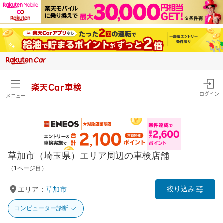
楽天Car車検
ログイン
メニュー
草加市（埼玉県）エリア周辺の車検店舗
（1ページ目）
絞り込み
エリア：
草加市
コンピューター診断