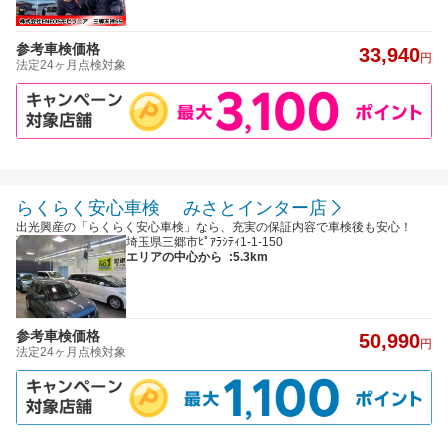
参考車検価格
33,940
円
法定24ヶ月点検対象
らくらく安心車検 みさとインター店
出光興産の「らくらく安心車検」なら、充実の保証内容で車検後も安心！
埼玉県三郷市ﾋﾟｱﾗｼﾃｨ1-1-150
エリアの中心から
:5.3km
参考車検価格
50,990
円
法定24ヶ月点検対象