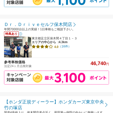
Ｄｒ．Ｄｒｉｖｅセルフ保木間店
年間70000台以上の実績！1日車検もご相談下さい。
特典あり
東京都足立区保木間４丁目１－３
エリアの中心から
:4.3km
（16件）
4.0
参考車検価格
46,740
円
法定24ヶ月点検対象
【ホンダ正規ディーラー】ホンダカーズ東京中央
竹の塚店
国道4号線上り、保木間交差点近く、苑田第一病院の向かいに御座います。