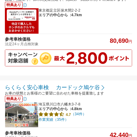
特典あり
東京都足立区保木間2-2-2
エリアの中心から
:4.7km
参考車検価格
80,690
円
法定24ヶ月点検対象
らくらく安心車検 カードック鳩ケ谷
お車の状態とお客様のご要望に合わせた車検を提案致します
特典あり
埼玉県川口市八幡木3-7-8
エリアの中心から
:4.8km
（34件）
4.7
作業実績（35件）
参考車検価格
42,440
円