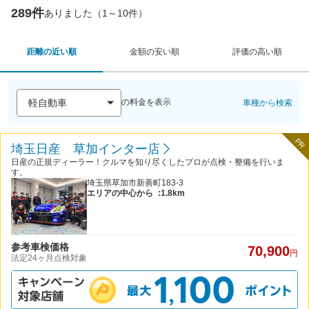
289件
ありました（1～10件）
距離の近い順
金額の安い順
評価の高い順
の料金を表示
車種から検索
PR
埼玉日産 草加インター店
日産の正規ディーラー！クルマを知り尽くしたプロが点検・整備を行いま
す。
埼玉県草加市新善町183-3
エリアの中心から
:1.8km
参考車検価格
70,900
円
法定24ヶ月点検対象