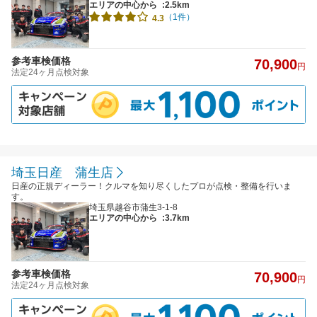
エリアの中心から
:2.5km
（1件）
4.3
参考車検価格
70,900
円
法定24ヶ月点検対象
埼玉日産 蒲生店
日産の正規ディーラー！クルマを知り尽くしたプロが点検・整備を行いま
す。
埼玉県越谷市蒲生3-1-8
エリアの中心から
:3.7km
参考車検価格
70,900
円
法定24ヶ月点検対象