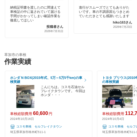
クレジットカードOK
納税証明書を渡したのに間違えて
進行がスムーズでとてもありがた
出光リテール車検
川口市
車検証の中に返されていて届ける
いです。車の不調原因もつきとめ
土日祝OK
手間がかかってしまい確認作業を
ていただきとても感謝いたします
徹底してほしい
宇佐美車検
hiko163さん
川越市
投稿者さん
2026年7月23日
代車あり
2026年7月31日
コスモの車検
北足立郡
引取り・納車あり
ユアサ車検
北葛飾郡
輸入車OK
草加市の車検
アーリー車検
作業実績
北本市
ハイブリッド車OK
車検のコバック
行田市
ホンダ N BOX(2015年式、5万～5万5千km)の車
トヨタ プリウス(2010
EV車OK
検実績
の車検実績
キグナス車検
久喜市
こんにちは。コスモ石油セル
こ
120分以内の車検
フレイクタウンです。 今回は
フ
ホンダ・・・
ト
ホリデー車検
熊谷市
1日車検
マッハ車検
鴻巣市
60,600
112,
車検総額費用
円
車検総額費用
夜間受付
2024年10月16日
2024年10月4日
ヤジマ石油車検
越谷市
コスモ車検 セルフレイクタウン
コスモ車検 セルフ
整備保証
埼玉県草加市柿木町511-1
埼玉県草加市柿木町511-
出光興産「らくらく安心車検」
児玉郡