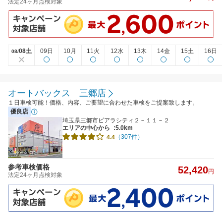
法定24ヶ月点検対象
08土
09日
10月
11火
12水
13木
14金
15土
16日
08/
オートバックス 三郷店
１日車検可能！価格、内容、ご要望に合わせた車検をご提案致します。
優良店
埼玉県三郷市ピアラシティ２－１１－２
エリアの中心から
:5.0km
（307件）
4.4
参考車検価格
52,420
円
法定24ヶ月点検対象