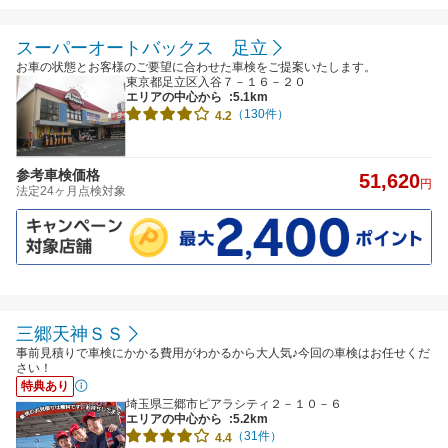
スーパーオートバックス 足立
お車の状態とお客様のご要望に合わせた車検をご提案いたします。
東京都足立区入谷７－１６－２０
エリアの中心から
:5.1km
（130件）
4.2
参考車検価格
51,620
円
法定24ヶ月点検対象
三郷天神ＳＳ
事前見積りで車検にかかる費用がわかるから大人気♪今回の車検はお任せくだ
さい！
特典あり
埼玉県三郷市ピアラシティ２－１０－６
エリアの中心から
:5.2km
（31件）
4.4