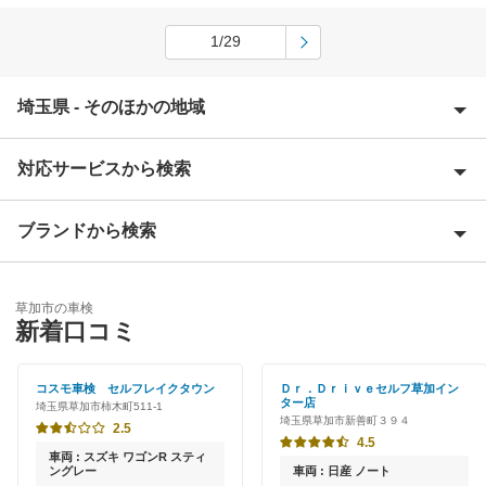
1/29
埼玉県 - そのほかの地域
対応サービスから検索
上尾市
朝霞市
ブランドから検索
Award 受賞店
入間郡
優良店
ENEOS
入間市
草加市の車検
特典あり
新着口コミ
「車検の速太郎」
大里郡
初めて来店割りあり
アップル車検
コスモ車検 セルフレイクタウン
Ｄｒ．Ｄｒｉｖｅセルフ草加イン
桶川市
ター店
埼玉県草加市柿木町511-1
新車初回割りあり
埼玉県草加市新善町３９４
オートバックス
2.5
春日部市
4.5
早割りあり
車両 : スズキ ワゴンR スティ
中部自動車販売（チューブ＆BCN）
ングレー
車両 : 日産 ノート
加須市