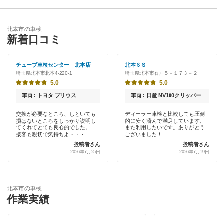
入間郡
優良店
ENEOS
入間市
北本市の車検
特典あり
新着口コミ
「車検の速太郎」
大里郡
初めて来店割りあり
アップル車検
チューブ車検センター 北本店
北本ＳＳ
桶川市
埼玉県北本市北本4-220-1
埼玉県北本市石戸５－１７３－２
早割りあり
オートバックス
5.0
5.0
春日部市
クレジットカードOK
車両 : トヨタ プリウス
車両 : 日産 NV100クリッパー
中部自動車販売（チューブ＆BCN）
加須市
土日祝OK
交換が必要なところ、しといても
ディーラー車検と比較しても圧倒
損はないところをしっかり説明し
的に安く済んで満足しています。
出光リテール車検
川口市
てくれてとても良心的でした。
また利用したいです。ありがとう
代車あり
接客も親切で気持ちよ・・・
ございました！
伊藤忠エネクス
投稿者さん
投稿者さん
川越市
2026年7月25日
2026年7月19日
引取り・納車あり
宇佐美車検
北足立郡
輸入車OK
コスモの車検
北葛飾郡
北本市の車検
ハイブリッド車OK
作業実績
アーリー車検
行田市
EV車OK