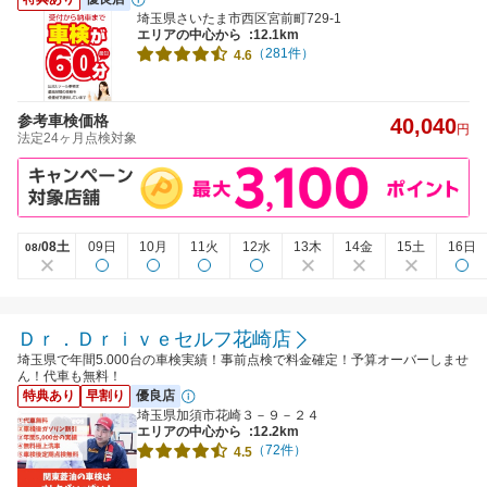
埼玉県さいたま市西区宮前町729-1
エリアの中心から
:12.1km
（281件）
4.6
参考車検価格
40,040
円
法定24ヶ月点検対象
08土
09日
10月
11火
12水
13木
14金
15土
16日
08/
Ｄｒ．Ｄｒｉｖｅセルフ花崎店
埼玉県で年間5.000台の車検実績！事前点検で料金確定！予算オーバーしませ
ん！代車も無料！
特典あり
早割り
優良店
埼玉県加須市花崎３－９－２４
エリアの中心から
:12.2km
（72件）
4.5