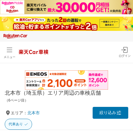
楽天Car車検
ログイン
メニュー
北本市（埼玉県）エリア周辺の車検店舗
（6ページ目）
絞り込み
エリア：
北本市
代車あり