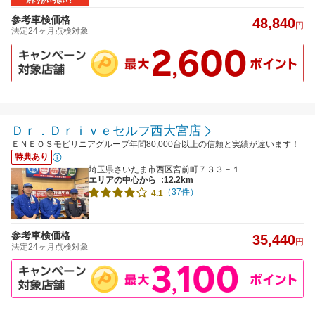
参考車検価格
48,840
円
法定24ヶ月点検対象
Ｄｒ．Ｄｒｉｖｅセルフ西大宮店
ＥＮＥＯＳモビリニアグループ年間80,000台以上の信頼と実績が違います！
特典あり
埼玉県さいたま市西区宮前町７３３－１
エリアの中心から
:12.2km
（37件）
4.1
参考車検価格
35,440
円
法定24ヶ月点検対象