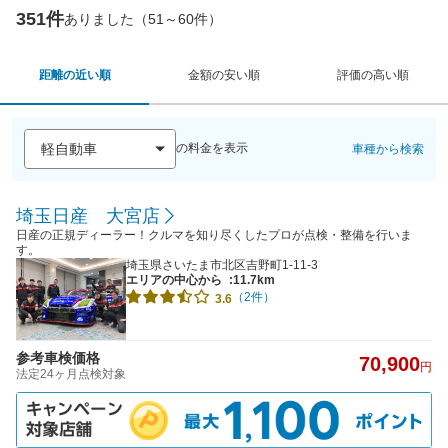
351件
ありました（51～60件）
距離の近い順
金額の安い順
評価の高い順
の料金を表示
車種から検索
埼玉日産 大宮店
日産の正規ディーラー！クルマを知り尽くしたプロが点検・整備を行いま
す。
埼玉県さいたま市北区吉野町1-11-3
エリアの中心から
:11.7km
（2件）
3.6
参考車検価格
70,900
円
法定24ヶ月点検対象