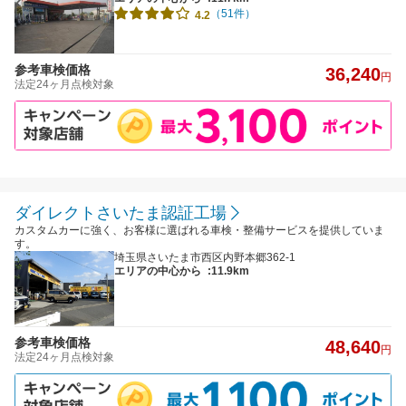
（51件）
4.2
参考車検価格
36,240
円
法定24ヶ月点検対象
ダイレクトさいたま認証工場
カスタムカーに強く、お客様に選ばれる車検・整備サービスを提供していま
す。
埼玉県さいたま市西区内野本郷362-1
エリアの中心から
:11.9km
参考車検価格
48,640
円
法定24ヶ月点検対象