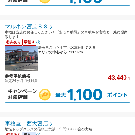
マルネン宮原ＳＳ
車検は当店にお任せください！「安心＆納得」の車検をお客様と一緒に提案
致します。
特典あり
早割り
埼玉県さいたま市北区本郷町７８５
エリアの中心から
:11.9km
参考車検価格
43,440
円
法定24ヶ月点検対象
車検屋 西大宮店
地域トップクラスの信頼と実績 年間50,000台の実績
特典あり
優良店