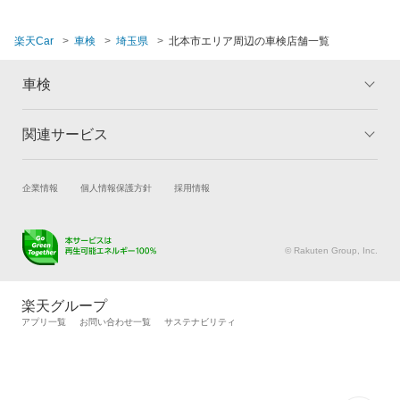
秩父郡
楽天Car
車検
埼玉県
北本市エリア周辺の車検店舗一覧
秩父市
車検
鶴ヶ島市
所沢市
関連サービス
トップ
マイページ
戸田市
メリット
ご利用ガイド
試乗・商談
新車購入
企業情報
個人情報保護方針
採用情報
車検の基礎知識
キャンペーン一覧
新座市
楽天Car車買取
車検予約
ランキング
よくある質問
蓮田市
キズ修理予約
洗車・コーティング予約
© Rakuten Group, Inc.
メンテナンス管理
タイヤ・パーツ購入
羽生市
タイヤ交換サービス
楽天Car マガジン
楽天グループ
飯能市
自動車カタログ
自動車保険
アプリ一覧
お問い合わせ一覧
サステナビリティ
東松山市
楽天マイカー割
比企郡