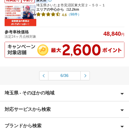
埼玉県さいたま市見沼区東大宮２－５０－１
エリアの中心から
:12.2km
（98件）
4.6
参考車検価格
48,840
円
法定24ヶ月点検対象
6/36
埼玉県 - そのほかの地域
対応サービスから検索
上尾市
朝霞市
ブランドから検索
Award 受賞店