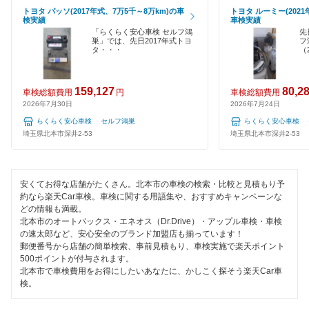
元気車検
久喜市
トヨタ パッソ(2017年式、7万5千～8万km)の車
トヨタ ルーミー(2021
検実績
車検実績
120分以内の車検
「らくらく安心車検 セルフ鴻
先
車検のコバック
熊谷市
巣」では、先日2017年式トヨ
フ
タ・・・
（
1日車検
GTNET×カフェ車検
鴻巣市
夜間受付
キグナス車検
159,127
80,2
車検総額費用
円
車検総額費用
越谷市
2026年7月30日
2026年7月24日
整備保証
テイル君車検
らくらく安心車検 セルフ鴻巣
らくらく安心車検 
児玉郡
埼玉県北本市深井2-53
埼玉県北本市深井2-53
1級整備士在籍
ホリデー車検
坂戸市
コンピューター診断
ヤジマ石油車検
幸手市
安くてお得な店舗がたくさん。北本市の車検の検索・比較と見積もり予
約なら楽天Car車検。車検に関する用語集や、おすすめキャンペーンな
出光興産「らくらく安心車検」
閉じる
どの情報も満載。
狭山市
北本市のオートバックス・エネオス（Dr.Drive）・アップル車検・車検
エネフリ車検
の速太郎など、安心安全のブランド加盟店も揃っています！
志木市
郵便番号から店舗の簡単検索、事前見積もり、車検実施で楽天ポイント
500ポイントが付与されます。
安心WE！車検
白岡市
北本市で車検費用をお得にしたいあなたに、かしこく探そう楽天Car車
検。
草加市
閉じる