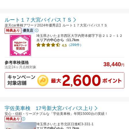
ルート１７大宮バイパスＴＳ
楽天car車検アワード2024年優秀店】ルート１７大宮バイパスＴＳ
特典あり
優良店
埼玉県さいたま市西区大字内野本郷字下谷２１２－１２
エリアの中心から
:11.7km
（299件）
4.5
参考車検価格
38,440
円
法定24ヶ月点検対象
宇佐美車検 17号新大宮バイパス上り
安心・信頼・リーズナブルな「宇佐美車検」年間15000台の実績！
特典あり
埼玉県さいたま市北区日進町3-331-1
エリアの中心から
:11.7km