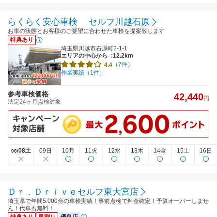
らくらく安心車検 セルフ川越石原
お車の状態とお客様のご要望に合わせた車検を提案致します
特典あり
埼玉県川越市石原町2-1-1
エリアの中心から
:12.2km
（7件）
4.4
作業実績（1件）
参考車検価格
42,440
円
法定24ヶ月点検対象
08土
09日
10月
11火
12水
13木
14金
15土
16日
08/
Ｄｒ．Ｄｒｉｖｅセルフ東大宮店
埼玉県で年間5.000台の車検実績！事前点検で料金確定！予算オーバーしませ
ん！代車も無料！
特典あり
早割り
優良店