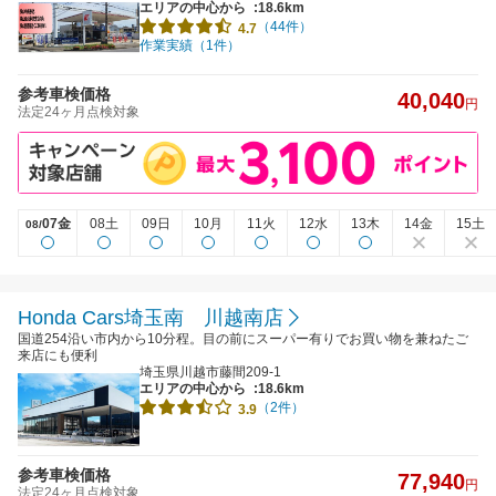
エリアの中心から
:18.6km
（44件）
4.7
作業実績（1件）
参考車検価格
40,040
円
法定24ヶ月点検対象
07金
08土
09日
10月
11火
12水
13木
14金
15土
08/
Honda Cars埼玉南 川越南店
国道254沿い市内から10分程。目の前にスーパー有りでお買い物を兼ねたご
来店にも便利
埼玉県川越市藤間209-1
エリアの中心から
:18.6km
（2件）
3.9
参考車検価格
77,940
円
法定24ヶ月点検対象