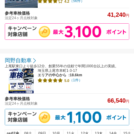
（56件）
4.2
参考車検価格
41,240
円
法定24ヶ月点検対象
岡野自動車
上尾駅東口より徒歩12分、創業55年の信頼で年間1000台以上の実績。
埼玉県上尾市本町1-3-17
エリアの中心から
:18.6km
（1件）
5.0
参考車検価格
66,540
円
法定24ヶ月点検対象
07金
08土
09日
10月
11火
12水
13木
14金
15土
08/