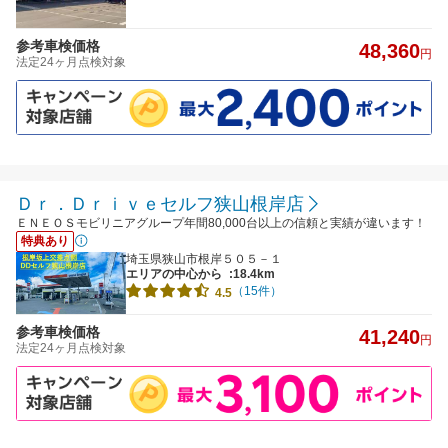
参考車検価格
48,360
円
法定24ヶ月点検対象
Ｄｒ．Ｄｒｉｖｅセルフ狭山根岸店
ＥＮＥＯＳモビリニアグループ年間80,000台以上の信頼と実績が違います！
特典あり
埼玉県狭山市根岸５０５－１
エリアの中心から
:18.4km
（15件）
4.5
参考車検価格
41,240
円
法定24ヶ月点検対象