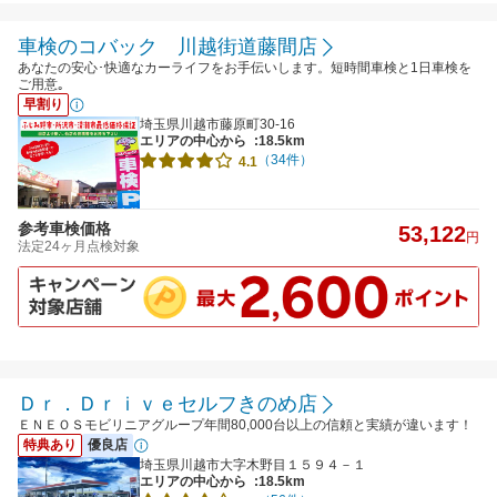
車検のコバック 川越街道藤間店
あなたの安心･快適なカーライフをお手伝いします。短時間車検と1日車検を
ご用意｡
早割り
埼玉県川越市藤原町30-16
エリアの中心から
:18.5km
（34件）
4.1
参考車検価格
53,122
円
法定24ヶ月点検対象
Ｄｒ．Ｄｒｉｖｅセルフきのめ店
ＥＮＥＯＳモビリニアグループ年間80,000台以上の信頼と実績が違います！
特典あり
優良店
埼玉県川越市大字木野目１５９４－１
エリアの中心から
:18.5km