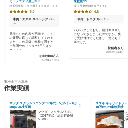
カーメニティ嵐山ＳＳ
東松山SS
桶川市
埼玉県東松山市上唐子１５０２－１４
埼玉県東松山市東平1761
早割りあり
オートバックス
5.0
4.8
春日部市
クレジットカードOK
車両 : スズキ スペーシア ベー
車両 : トヨタ ルーミー
中部自動車販売（チューブ＆BCN）
ス
加須市
土日祝OK
バタバタしており、期日ギリギリ
見積もりの内容が明確で、こちら
になってきしまったのですが、快
車検館
川口市
の要望に応じて調整してくれる。
く受け付けてくださり、対応も丁
代車あり
また、この店舗で車検を通すと、
寧でした。
半年間分のリッター5円引きク
出光リテール車検
投稿者さん
川越市
ー・・・
2026年7月24日
引取り・納車あり
giddyfoxさん
伊藤忠エネクス
北足立郡
2026年7月29日
輸入車OK
宇佐美車検
北葛飾郡
ハイブリッド車OK
コスモの車検
東松山市の車検
北本市
作業実績
EV車OK
アーリー車検
行田市
120分以内の車検
マツダ スクラムワゴン(2017年式、5万5千～6万
スズキ キャリイトラック
元気車検
km)の車検実績
10万km)の車検実績
久喜市
1日車検
マツダ・スクラムワゴン
ス
（2017年式／総走行距離
（
車検のコバック
熊谷市
55,000・・・
万
夜間受付