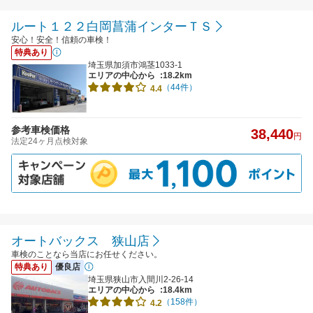
ルート１２２白岡菖蒲インターＴＳ
安心！安全！信頼の車検！
特典あり
埼玉県加須市鴻茎1033-1
エリアの中心から
:18.2km
（44件）
4.4
参考車検価格
38,440
円
法定24ヶ月点検対象
オートバックス 狭山店
車検のことなら当店にお任せください。
特典あり
優良店
埼玉県狭山市入間川2-26-14
エリアの中心から
:18.4km
（158件）
4.2