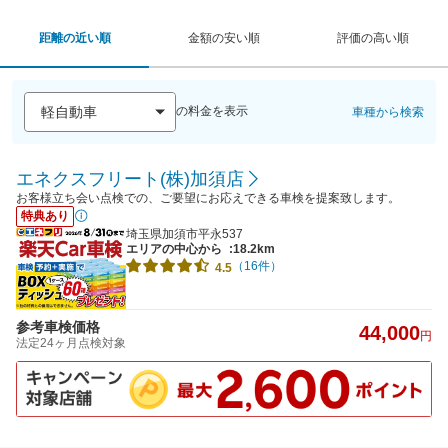
距離の近い順
金額の安い順
評価の高い順
の料金を表示
車種から検索
エネクスフリート(株)加須店
お客様立ち会い点検での、ご要望にお応えできる車検を提案致します。
特典あり
埼玉県加須市平永537
エリアの中心から
:18.2km
（16件）
4.5
参考車検価格
44,000
円
法定24ヶ月点検対象