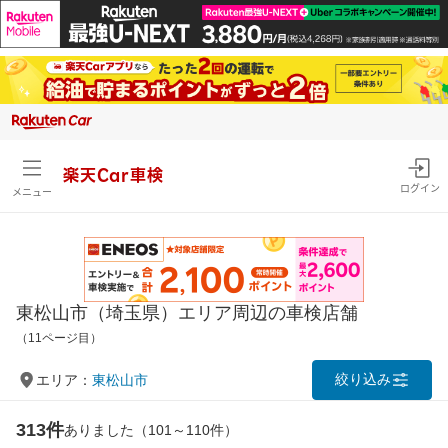
楽天Car車検
ログイン
メニュー
東松山市（埼玉県）エリア周辺の車検店舗
（11ページ目）
絞り込み
エリア：
東松山市
313件
ありました（101～110件）