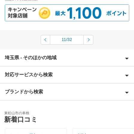
11/32
埼玉県 - そのほかの地域
対応サービスから検索
上尾市
朝霞市
ブランドから検索
Award 受賞店
入間郡
優良店
ENEOS
入間市
東松山市の車検
特典あり
新着口コミ
「車検の速太郎」
大里郡
初めて来店割りあり
アップル車検