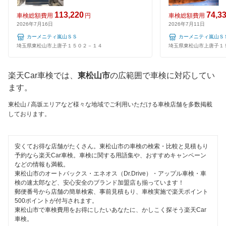
キグナス車検
鴻巣市
整備保証
113,220
74,3
車検総額費用
円
車検総額費用
テイル君車検
2026年7月16日
2026年7月11日
越谷市
1級整備士在籍
カーメニティ嵐山ＳＳ
カーメニティ嵐山Ｓ
ホリデー車検
児玉郡
埼玉県東松山市上唐子１５０２－１４
埼玉県東松山市上唐子１
コンピューター診断
ヤジマ石油車検
坂戸市
楽天Car車検では、
東松山市
の広範囲で車検に対応してい
出光興産「らくらく安心車検」
閉じる
ます。
幸手市
エネフリ車検
東松山 / 高坂エリアなど様々な地域でご利用いただける車検店舗を多数掲載
狭山市
しております。
安心WE！車検
志木市
安くてお得な店舗がたくさん。東松山市の車検の検索・比較と見積もり
白岡市
閉じる
予約なら楽天Car車検。車検に関する用語集や、おすすめキャンペーン
などの情報も満載。
草加市
東松山市のオートバックス・エネオス（Dr.Drive）・アップル車検・車
検の速太郎など、安心安全のブランド加盟店も揃っています！
秩父郡
郵便番号から店舗の簡単検索、事前見積もり、車検実施で楽天ポイント
500ポイントが付与されます。
東松山市で車検費用をお得にしたいあなたに、かしこく探そう楽天Car
秩父市
車検。