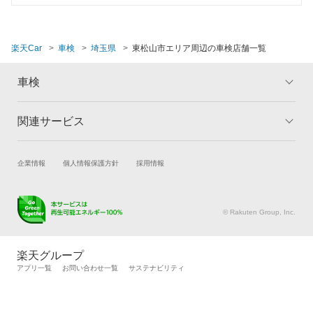
鶴ヶ島市
所沢市
楽天Car
車検
埼玉県
東松山市エリア周辺の車検店舗一覧
戸田市
車検
新座市
関連サービス
蓮田市
トップ
マイページ
メリット
ご利用ガイド
羽生市
試乗・商談
新車購入
企業情報
個人情報保護方針
採用情報
車検の基礎知識
キャンペーン一覧
飯能市
楽天Car車買取
車検予約
ランキング
よくある質問
キズ修理予約
洗車・コーティング予約
比企郡
© Rakuten Group, Inc.
メンテナンス管理
タイヤ・パーツ購入
日高市
タイヤ交換サービス
楽天Car マガジン
楽天グループ
深谷市
自動車カタログ
自動車保険
アプリ一覧
お問い合わせ一覧
サステナビリティ
楽天マイカー割
富士見市