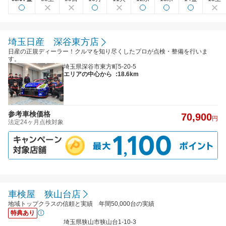
埼玉日産 深谷東方店
日産の正規ディーラー！クルマを知り尽くしたプロが点検・整備を行いま
す。
埼玉県深谷市東方町5-20-5
エリアの中心から
:18.6km
参考車検価格
70,900
円
法定24ヶ月点検対象
車検屋 狭山台店
地域トップクラスの信頼と実績 年間50,000台の実績
特典あり
埼玉県狭山市狭山台1-10-3