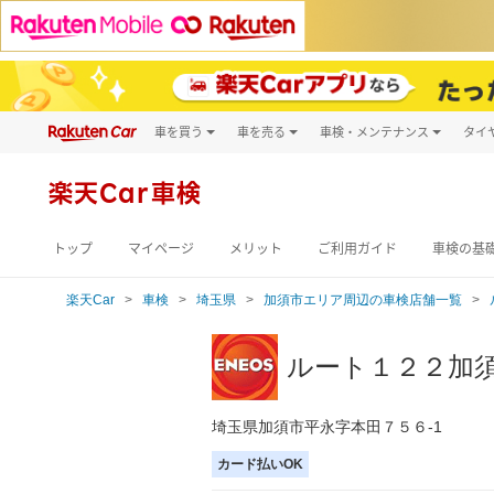
車を買う
車を売る
車検・メンテナンス
タイ
試乗・商談
楽天Car車買取
車検予約
キズ修理予約
新車
楽天Car車検
洗車・コーティン
メンテナンス管理
トップ
マイページ
メリット
ご利用ガイド
車検の基
楽天Car
車検
埼玉県
加須市エリア周辺の車検店舗一覧
ルート１２２加
埼玉県加須市平永字本田７５６-1
カード払いOK