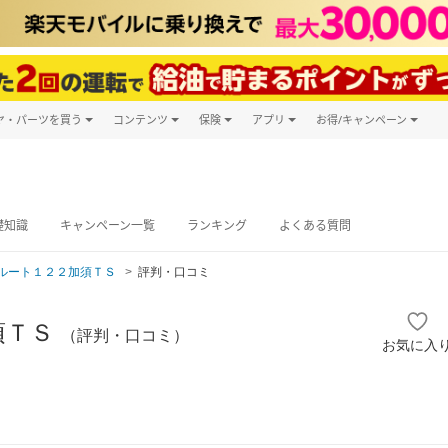
ヤ・パーツを買う
コンテンツ
保険
アプリ
お得/キャンペーン
楽天Carマガジン
キャンペーン
タイヤ・パーツ購入
自動車保険
楽天Carアプリ
自動車カタログ
タイヤ交換サービス
楽天マイカー
グ予約
礎知識
キャンペーン一覧
ランキング
よくある質問
ルート１２２加須ＴＳ
評判・口コミ
須ＴＳ
（評判・口コミ）
お気に入