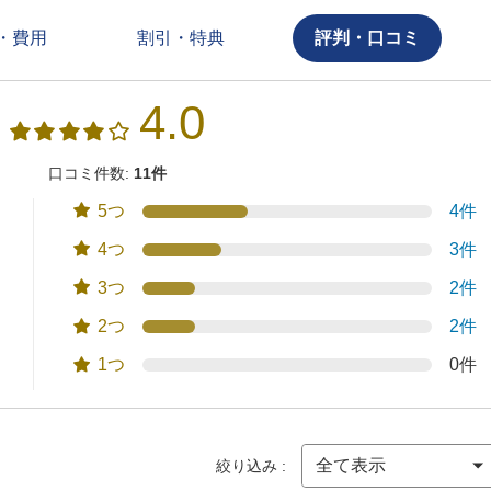
・費用
割引・特典
評判・口コミ
4.0
口コミ件数:
11件
5つ
4件
4つ
3件
3つ
2件
2つ
2件
1つ
0件
絞り込み :