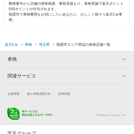
EV車OK
郵便番号から店舗の簡単検索、事前見積もり、車検実施で楽天ポイント
熊谷市
500ポイントが付与されます。
120分以内の車検
朝霞市で車検費用をお得にしたいあなたに、かしこく探そう楽天Car車
検。
鴻巣市
1日車検
越谷市
夜間受付
楽天Car
車検
埼玉県
朝霞市エリア周辺の車検店舗一覧
児玉郡
整備保証
坂戸市
車検
1級整備士在籍
幸手市
コンピューター診断
関連サービス
トップ
マイページ
狭山市
メリット
ご利用ガイド
閉じる
試乗・商談
新車購入
企業情報
個人情報保護方針
採用情報
志木市
車検の基礎知識
キャンペーン一覧
楽天Car車買取
車検予約
ランキング
よくある質問
白岡市
キズ修理予約
洗車・コーティング予約
© Rakuten Group, Inc.
草加市
メンテナンス管理
タイヤ・パーツ購入
タイヤ交換サービス
楽天Car マガジン
秩父郡
楽天グループ