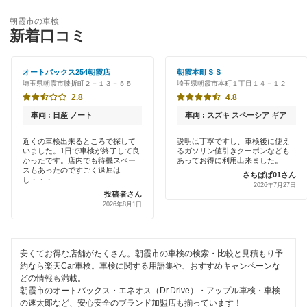
優良店
ENEOS
大里郡
朝霞市の車検
特典あり
新着口コミ
「車検の速太郎」
桶川市
初めて来店割りあり
アップル車検
オートバックス254朝霞店
朝霞本町ＳＳ
春日部市
埼玉県朝霞市膝折町２－１３－５５
埼玉県朝霞市本町１丁目１４－１２
新車初回割りあり
オートバックス
2.8
4.8
加須市
早割りあり
車両 : 日産 ノート
車両 : スズキ スペーシア ギア
宇佐美車検
川口市
クレジットカードOK
近くの車検出来るところで探して
説明は丁寧ですし、車検後に使え
いました。1日で車検が終了して良
るガソリン値引きクーポンなども
コスモの車検
川越市
かったです。店内でも待機スペー
あってお得に利用出来ました。
土日祝OK
スもあったのですごく退屈は
さちぱぱ01さん
車検のコバック
し・・・
北足立郡
2026年7月27日
投稿者さん
代車あり
2026年8月1日
キグナス車検
北葛飾郡
引取り・納車あり
出光興産「らくらく安心車検」
北本市
輸入車OK
安くてお得な店舗がたくさん。朝霞市の車検の検索・比較と見積もり予
約なら楽天Car車検。車検に関する用語集や、おすすめキャンペーンな
行田市
閉じる
どの情報も満載。
ハイブリッド車OK
朝霞市のオートバックス・エネオス（Dr.Drive）・アップル車検・車検
久喜市
の速太郎など、安心安全のブランド加盟店も揃っています！