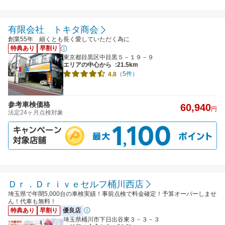
有限会社 トキタ商会
創業55年 細くとも長く愛していただく為に
特典あり
早割り
東京都目黒区中目黒５－１９－９
エリアの中心から
:21.5km
（5件）
4.8
参考車検価格
60,940
円
法定24ヶ月点検対象
Ｄｒ．Ｄｒｉｖｅセルフ桶川西店
埼玉県で年間5,000台の車検実績！事前点検で料金確定！予算オーバーしませ
ん！代車も無料！
特典あり
早割り
優良店
埼玉県桶川市下日出谷東３－３－３