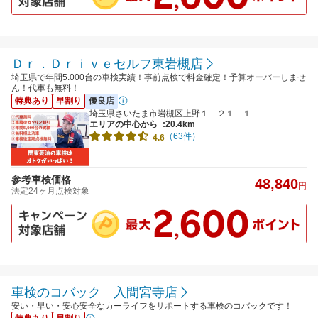
Ｄｒ．Ｄｒｉｖｅセルフ東岩槻店
埼玉県で年間5.000台の車検実績！事前点検で料金確定！予算オーバーしませ
ん！代車も無料！
特典あり
早割り
優良店
埼玉県さいたま市岩槻区上野１－２１－１
エリアの中心から
:20.4km
（63件）
4.6
参考車検価格
48,840
円
法定24ヶ月点検対象
車検のコバック 入間宮寺店
安い・早い・安心安全なカーライフをサポートする車検のコバックです！