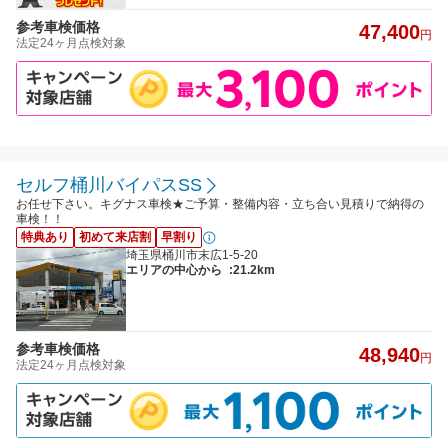
参考車検価格
47,400
円
法定24ヶ月点検対象
セルフ桶川バイパスSS
お任せ下さい。キグナス車検★ご予算・整備内容・立ち合い見積りで納得の
車検！！
特典あり
初めて来店割
早割り
埼玉県桶川市末広1-5-20
エリアの中心から
:21.2km
参考車検価格
48,940
円
法定24ヶ月点検対象