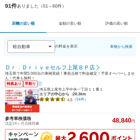
91件
ありました（51～60件）
距離の近い順
金額の安い順
評価の高い順
の料金を表示
車種から検索
Ｄｒ．Ｄｒｉｖｅセルフ上尾ＢＰ店
埼玉県で年間5.000台の車検実績！事前点検で料金確定！予算オーバーしませ
ん！代車も無料！
特典あり
早割り
埼玉県上尾市上平中央一丁目１１番１
エリアの中心から
:20.3km
（54件）
4.5
参考車検価格
48,840
円
法定24ヶ月点検対象