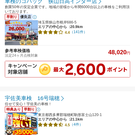
車検のコバック 狭山日高インター店
創業50年の安定企業です。地域の皆様から年間6000台以上の車検をご利用頂
いております。
早割り
優良店
埼玉県狭山市根岸686-5
エリアの中心から
:20.9km
（141件）
4.4
参考車検価格
48,020
円
法定24ヶ月点検対象
宇佐美車検 16号瑞穂
任せて安心！宇佐美の車検！
特典あり
早割り
東京都西多摩郡瑞穂町駒形富士山120-1
エリアの中心から
:21.1km
（4件）
4.5