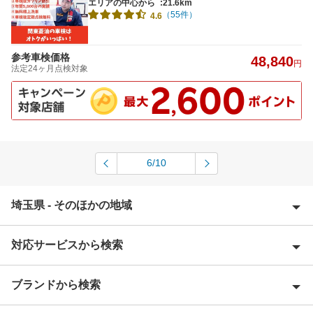
エリアの中心から
:21.6km
（55件）
4.6
参考車検価格
48,840
円
法定24ヶ月点検対象
6/10
埼玉県 - そのほかの地域
対応サービスから検索
上尾市
入間郡
ブランドから検索
Award 受賞店
入間市