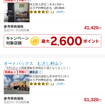
特典あり
早割り
埼玉県入間市二本木1386-1
エリアの中心から
:20.5km
（90件）
4.5
参考車検価格
41,420
円
法定24ヶ月点検対象
オートバックス むさし村山
『5月1日より関東運輸支局指定工場となりました！』
特典あり
早割り
優良店
東京都武蔵村山市伊奈平2-25-1
エリアの中心から
:20.6km
（23件）
4.6
参考車検価格
51,320
円
法定24ヶ月点検対象