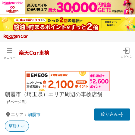
楽天Car車検
ログイン
メニュー
朝霞市（埼玉県）エリア周辺の車検店舗
（6ページ目）
絞り込み
エリア：
朝霞市
早割り