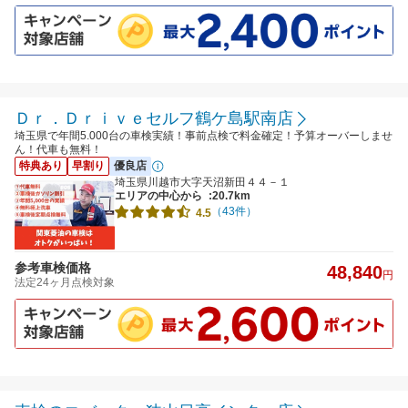
Ｄｒ．Ｄｒｉｖｅセルフ鶴ケ島駅南店
埼玉県で年間5.000台の車検実績！事前点検で料金確定！予算オーバーしませ
ん！代車も無料！
特典あり
早割り
優良店
埼玉県川越市大字天沼新田４４－１
エリアの中心から
:20.7km
（43件）
4.5
参考車検価格
48,840
円
法定24ヶ月点検対象