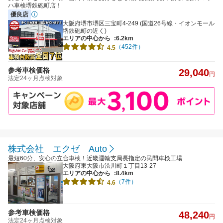
ハ車検堺鉄砲町店！
優良店
大阪府堺市堺区三宝町4-249 (国道26号線・イオンモール
堺鉄砲町の近く)
エリアの中心から
:6.2km
（452件）
4.5
参考車検価格
29,040
円
法定24ヶ月点検対象
株式会社 エクゼ Auto
最短60分、安心の立合車検！近畿運輸支局長指定の民間車検工場
大阪府東大阪市渋川町１丁目13-27
エリアの中心から
:8.4km
（7件）
4.6
参考車検価格
48,240
円
法定24ヶ月点検対象