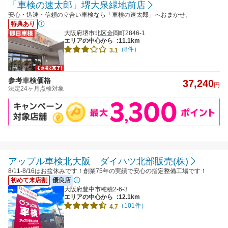
「車検の速太郎」堺大泉緑地前店
安心・迅速・信頼の立合い車検なら「車検の速太郎」へおまかせ。
特典あり
大阪府堺市北区金岡町2846-1
エリアの中心から
:11.1km
（8件）
3.1
参考車検価格
37,240
円
法定24ヶ月点検対象
アップル車検北大阪 ダイハツ北部販売(株)
8/11-8/16はお盆休みです！創業75年の実績で安心の指定整備工場です！
初めて来店割
優良店
大阪府豊中市穂積2-6-3
エリアの中心から
:12.1km
（101件）
4.7