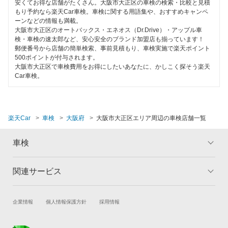
大阪市北区
安くてお得な店舗がたくさん。大阪市大正区の車検の検索・比較と見積
特典あり
もり予約なら楽天Car車検。車検に関する用語集や、おすすめキャンペ
「車検の速太郎」
ーンなどの情報も満載。
大阪市此花区
大阪市大正区のオートバックス・エネオス（Dr.Drive）・アップル車
初めて来店割りあり
アップル車検
検・車検の速太郎など、安心安全のブランド加盟店も揃っています！
大阪市城東区
郵便番号から店舗の簡単検索、事前見積もり、車検実施で楽天ポイント
新車初回割りあり
500ポイントが付与されます。
オートバックス
大阪市住之江区
大阪市大正区で車検費用をお得にしたいあなたに、かしこく探そう楽天
早割りあり
Car車検。
チャレンジ車検
大阪市住吉区
クレジットカードOK
出光リテール車検
大阪市中央区
土日祝OK
楽天Car
車検
大阪府
大阪市大正区エリア周辺の車検店舗一覧
コスモの車検
大阪市鶴見区
代車あり
車検
車検のコバック
大阪市天王寺区
引取り・納車あり
GTNET×カフェ車検
大阪市浪速区
関連サービス
トップ
マイページ
輸入車OK
ホリデー車検
メリット
ご利用ガイド
大阪市西区
ハイブリッド車OK
試乗・商談
新車購入
企業情報
個人情報保護方針
採用情報
車検の基礎知識
キャンペーン一覧
マッハ車検
大阪市西成区
楽天Car車買取
車検予約
EV車OK
ランキング
よくある質問
出光興産「らくらく安心車検」