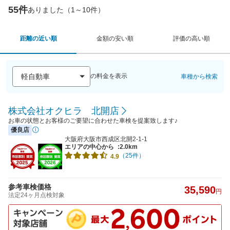
55件
ありました（1～10件）
距離の近い順
金額の安い順
評価の高い順
の料金を表示
車種から検索
株式会社オクヒラ 北開店
お車の状態とお客様のご要望に合わせた車検を提案致します♪
優良店
大阪府大阪市西成区北開2-1-1
エリアの中心から
:2.0km
（25件）
4.9
参考車検価格
35,590
円
法定24ヶ月点検対象