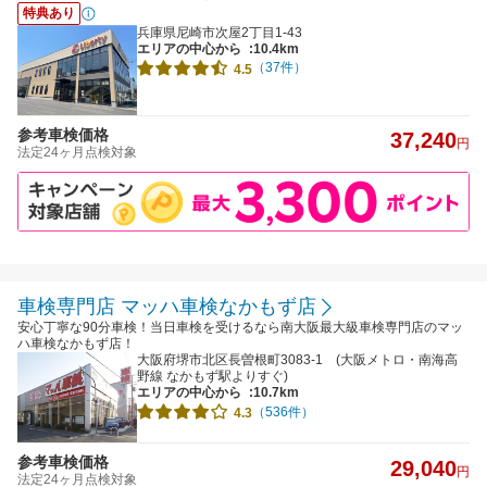
特典あり
兵庫県尼崎市次屋2丁目1-43
エリアの中心から
:10.4km
（37件）
4.5
参考車検価格
37,240
円
法定24ヶ月点検対象
車検専門店 マッハ車検なかもず店
安心丁寧な90分車検！当日車検を受けるなら南大阪最大級車検専門店のマッ
ハ車検なかもず店！
大阪府堺市北区長曽根町3083-1 (大阪メトロ・南海高
野線 なかもず駅よりすぐ)
エリアの中心から
:10.7km
（536件）
4.3
参考車検価格
29,040
円
法定24ヶ月点検対象