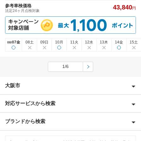
参考車検価格
43,840
円
法定24ヶ月点検対象
07金
08土
09日
10月
11火
12水
13木
14金
15土
08/
1/6
大阪市
対応サービスから検索
大阪市旭区
大阪市阿倍野区
ブランドから検索
Award 受賞店
大阪市生野区
優良店
ENEOS