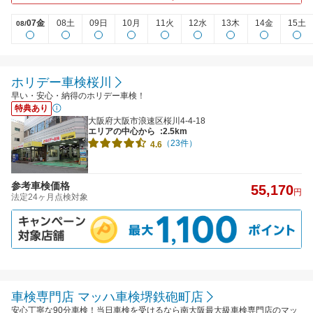
07金
08土
09日
10月
11火
12水
13木
14金
15土
08/
ホリデー車検桜川
早い・安心・納得のホリデー車検！
特典あり
大阪府大阪市浪速区桜川4-4-18
エリアの中心から
:2.5km
（23件）
4.6
参考車検価格
55,170
円
法定24ヶ月点検対象
車検専門店 マッハ車検堺鉄砲町店
安心丁寧な90分車検！当日車検を受けるなら南大阪最大級車検専門店のマッ