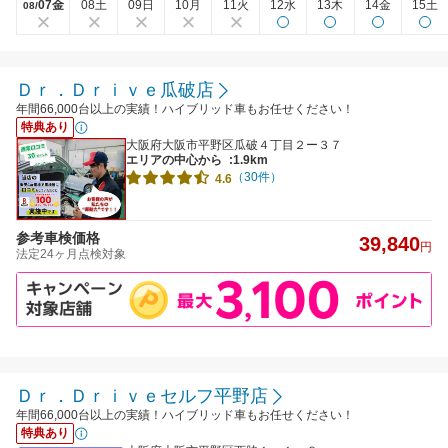
07金
08土
09日
10月
11火
12水
13木
14金
15土
08/
Ｄｒ．Ｄｒｉｖｅ瓜破店
年間66,000台以上の実績！ハイブリッド車もお任せください！
特典あり
大阪府大阪市平野区瓜破４丁目２ー３７
エリアの中心から
:1.9km
（30件）
4.6
参考車検価格
39,840
円
法定24ヶ月点検対象
Ｄｒ．Ｄｒｉｖｅセルフ平野店
年間66,000台以上の実績！ハイブリッド車もお任せください！
特典あり