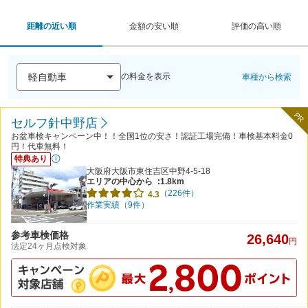
距離の近い順
金額の安い順
評価の高い順
の料金を表示
車種から検索
PR
セルフ針中野店
お盆車検キャンペーン中！！全国1位の安さ！認証工場完備！車検基本料金0
円！代車無料！
特典あり
大阪府大阪市東住吉区中野4-5-18
エリアの中心から
:1.8km
（226件）
4.3
作業実績（9件）
参考車検価格
26,640
円
法定24ヶ月点検対象