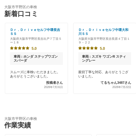
ENEOS
大阪市北区
大阪市平野区の車検
特典あり
新着口コミ
「車検の速太郎」
大阪市此花区
初めて来店割りあり
アップル車検
Ｄｒ．Ｄｒｉｖｅセルフ中環長吉
Ｄｒ．Ｄｒｉｖｅセルフ中環大和
大阪市城東区
ＳＳ
川ＳＳ
新車初回割りあり
大阪府大阪市平野区長吉出戸７丁目５
大阪府大阪市平野区長吉長原４丁目１
オートバックス
ー１８
９－２２
大阪市住之江区
早割りあり
5.0
5.0
チャレンジ車検
大阪市住吉区
車両 : ホンダ ステップワゴン
車両 : スズキ ワゴンR スティ
クレジットカードOK
スパーダ
ングレー
出光リテール車検
大阪市大正区
スムーズに車検いただきました。
親切丁寧な対応、ありがとうござ
土日祝OK
ありがとうございました。
いました。
伊藤忠エネクス
大阪市中央区
投稿者さん
てるちゃん3487さん
代車あり
2026年7月31日
2026年7月22日
宇佐美車検
大阪市鶴見区
引取り・納車あり
コスモの車検
大阪市天王寺区
輸入車OK
車検のコバック
大阪市浪速区
大阪市平野区の車検
ハイブリッド車OK
作業実績
ミタニ車検
大阪市西区
EV車OK