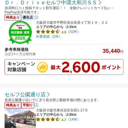
Ｄｒ．Ｄｒｉｖｅセルフ中環大和川ＳＳ
決済時口コミ投稿でネット割引適応！！ 全額クレジットカード払い・
PayPay決済可能です。
特典あり
優良店
大阪府大阪市平野区長吉長原４丁目１９－２２
エリアの中心から
:2.5km
（52件）
4.9
作業実績（2件）
参考車検価格
35,440
円
法定24ヶ月点検対象
セルフ公園通り店
長居公園通り沿いでにぎり長次郎と眼鏡市場の間にあります。
特典あり
早割り
大阪府大阪市東住吉区矢田1-17-5
エリアの中心から
:2.8km
（14件）
4.7