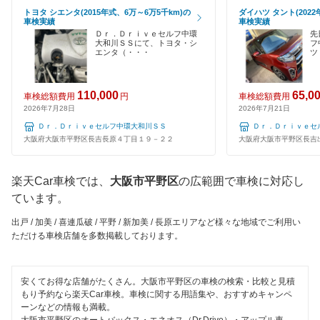
GTNET×カフェ車検
トヨタ シエンタ(2015年式、6万～6万5千km)の
ダイハツ タント(2022
大阪市西成区
車検実績
車検実績
120分以内の車検
Ｄｒ．Ｄｒｉｖｅセルフ中環
先
キグナス車検
大和川ＳＳにて、トヨタ・シ
フ
大阪市西淀川区
エンタ（・・・
ツ
1日車検
上原B-cle車検
大阪市東住吉区
夜間受付
110,000
65,0
ホリデー車検
車検総額費用
円
車検総額費用
大阪市東成区
2026年7月28日
2026年7月21日
整備保証
マッハ車検
Ｄｒ．Ｄｒｉｖｅセルフ中環大和川ＳＳ
Ｄｒ．Ｄｒｉｖｅセ
大阪市東淀川区
大阪府大阪市平野区長吉長原４丁目１９－２２
大阪府大阪市平野区長吉
1級整備士在籍
出光興産「らくらく安心車検」
大阪市福島区
コンピューター診断
楽天Car車検では、
大阪市平野区
の広範囲で車検に対応し
トヨタディーラー
大阪市港区
ています。
エネフリ車検
閉じる
大阪市都島区
出戸 / 加美 / 喜連瓜破 / 平野 / 新加美 / 長原エリアなど様々な地域でご利用い
ただける車検店舗を多数掲載しております。
安心WE！車検
大阪市淀川区
大阪市
安くてお得な店舗がたくさん。大阪市平野区の車検の検索・比較と見積
閉じる
もり予約なら楽天Car車検。車検に関する用語集や、おすすめキャンペ
ーンなどの情報も満載。
閉じる