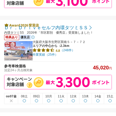
Ｄｒ．Ｄｒｉｖｅセルフ内環タツミＳＳ
内環タツミSS 2026年「市区郡別 優秀店」受賞致しました！
特典あり
優良店
大阪府大阪市生野区巽南５－７－７２
エリアの中心から
:2.3km
（248件）
4.8
作業実績（25件）
参考車検価格
45,020
円
法定24ヶ月点検対象
07金
08土
09日
10月
11火
12水
13木
14金
15土
08/