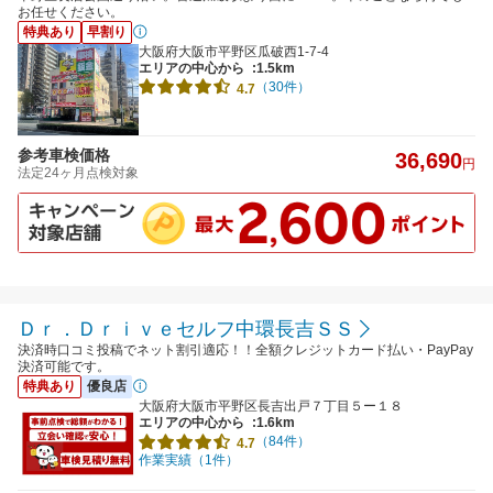
お任せください。
特典あり
早割り
大阪府大阪市平野区瓜破西1-7-4
エリアの中心から
:1.5km
（30件）
4.7
参考車検価格
36,690
円
法定24ヶ月点検対象
Ｄｒ．Ｄｒｉｖｅセルフ中環長吉ＳＳ
決済時口コミ投稿でネット割引適応！！全額クレジットカード払い・PayPay
決済可能です。
特典あり
優良店
大阪府大阪市平野区長吉出戸７丁目５ー１８
エリアの中心から
:1.6km
（84件）
4.7
作業実績（1件）