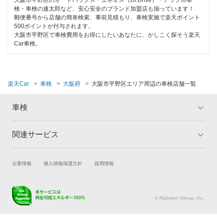
大阪市平野区のオートバックス・エネオス（Dr.Drive）・アップル車
検・車検の速太郎など、安心安全のブランド加盟店も揃っています！
郵便番号から店舗の簡単検索、事前見積もり、車検実施で楽天ポイント
500ポイントが付与されます。
大阪市平野区で車検費用をお得にしたいあなたに、かしこく探そう楽天
Car車検。
楽天Car
車検
大阪府
大阪市平野区エリア周辺の車検店舗一覧
車検
関連サービス
トップ
マイページ
メリット
ご利用ガイド
試乗・商談
新車購入
企業情報
個人情報保護方針
採用情報
車検の基礎知識
キャンペーン一覧
楽天Car車買取
車検予約
ランキング
よくある質問
キズ修理予約
洗車・コーティング予約
© Rakuten Group, Inc.
メンテナンス管理
タイヤ・パーツ購入