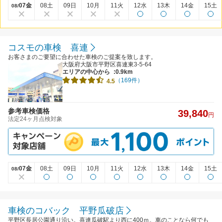
07金
08土
09日
10月
11火
12水
13木
14金
15土
08/
コスモの車検 喜連
お客さまのご要望に合わせた車検のご提案を致します。
大阪府大阪市平野区喜連東3-5-64
エリアの中心から
:0.9km
（169件）
4.5
参考車検価格
39,840
円
法定24ヶ月点検対象
07金
08土
09日
10月
11火
12水
13木
14金
15土
08/
車検のコバック 平野瓜破店
平野区長居公園通り沿い。喜連瓜破駅より西に400ｍ。車のことなら何でも