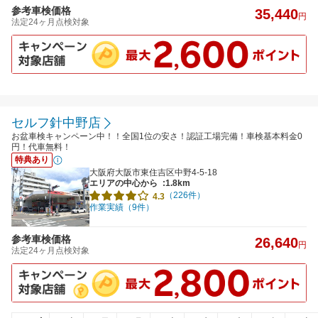
参考車検価格
35,440
円
法定24ヶ月点検対象
セルフ針中野店
お盆車検キャンペーン中！！全国1位の安さ！認証工場完備！車検基本料金0
円！代車無料！
特典あり
大阪府大阪市東住吉区中野4-5-18
エリアの中心から
:1.8km
（226件）
4.3
作業実績（9件）
参考車検価格
26,640
円
法定24ヶ月点検対象