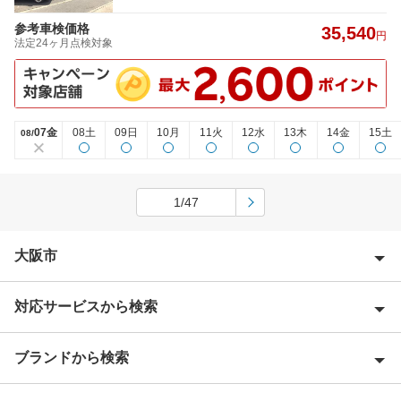
参考車検価格
35,540
円
法定24ヶ月点検対象
07金
08土
09日
10月
11火
12水
13木
14金
15土
08/
1/47
大阪市
対応サービスから検索
大阪市旭区
大阪市阿倍野区
ブランドから検索
Award 受賞店
大阪市生野区
優良店