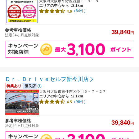
大阪府大阪市平野区西脇１－１－８
エリアの中心から
:2.1km
（64件）
4.6
参考車検価格
39,840
円
法定24ヶ月点検対象
Ｄｒ．Ｄｒｉｖｅセルフ新今川店
特典あり
優良店
大阪府大阪市東住吉区今川５－７－２７
エリアの中心から
:2.1km
（96件）
4.5
参考車検価格
39,840
円
法定24ヶ月点検対象