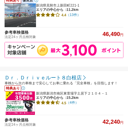
特典あり
優良店
新潟県見附市上新田町221-1
エリアの中心から
:11.2km
（13件）
4.4
参考車検価格
46,490
円
法定24ヶ月点検対象
Ｄｒ．Ｄｒｉｖｅルート８白根店
車検から次の車検まで安心してお車に乗れる「完全車検」を目指します！
特典あり
新潟県新潟市南区東萱場字土居下２１０４－１
エリアの中心から
:15.2km
（4件）
4.5
参考車検価格
42,240
円
法定24ヶ月点検対象