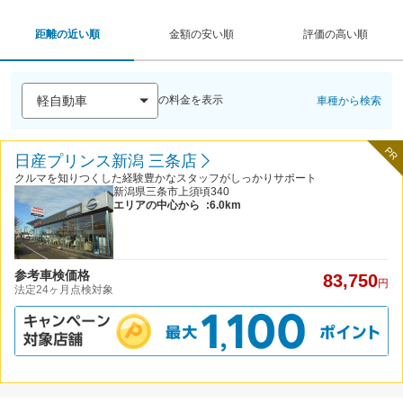
距離の近い順
金額の安い順
評価の高い順
の料金を表示
車種から検索
PR
日産プリンス新潟 三条店
クルマを知りつくした経験豊かなスタッフがしっかりサポート
新潟県三条市上須頃340
エリアの中心から
:6.0km
参考車検価格
83,750
円
法定24ヶ月点検対象