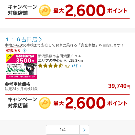
１１６吉田店
車検から次の車検まで安心してお車に乗れる「完全車検」を目指します！
特典あり
新潟県燕市吉田鴻巣３８４
エリアの中心から
:15.3km
（8件）
4.7
参考車検価格
39,740
円
法定24ヶ月点検対象
1/4