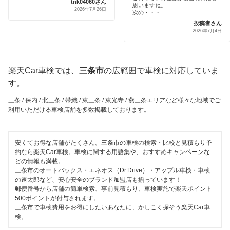
tnk04060さん
思いますね。
安心WE！車検
2026年7月26日
五泉市
次の・・・
引取り・納車あり
投稿者さん
佐渡市
2026年7月4日
閉じる
輸入車OK
三島郡
ハイブリッド車OK
楽天Car車検では、
三条市
の広範囲で車検に対応していま
新発田市
EV車OK
す。
上越市
三条 / 保内 / 北三条 / 帯織 / 東三条 / 東光寺 / 燕三条エリアなど様々な地域でご
120分以内の車検
利用いただける車検店舗を多数掲載しております。
胎内市
1日車検
燕市
安くてお得な店舗がたくさん。三条市の車検の検索・比較と見積もり予
夜間受付
約なら楽天Car車検。車検に関する用語集や、おすすめキャンペーンな
十日町市
どの情報も満載。
整備保証
三条市のオートバックス・エネオス（Dr.Drive）・アップル車検・車検
中魚沼郡
の速太郎など、安心安全のブランド加盟店も揃っています！
1級整備士在籍
郵便番号から店舗の簡単検索、事前見積もり、車検実施で楽天ポイント
500ポイントが付与されます。
長岡市
三条市で車検費用をお得にしたいあなたに、かしこく探そう楽天Car車
コンピューター診断
検。
西蒲原郡