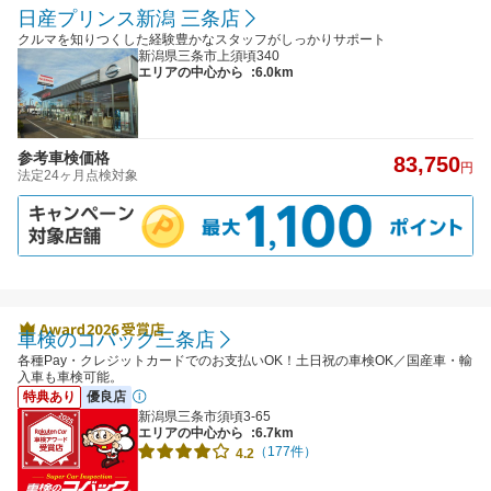
日産プリンス新潟 三条店
クルマを知りつくした経験豊かなスタッフがしっかりサポート
新潟県三条市上須頃340
エリアの中心から
:6.0km
参考車検価格
83,750
円
法定24ヶ月点検対象
車検のコバック三条店
各種Pay・クレジットカードでのお支払いOK！土日祝の車検OK／国産車・輸
入車も車検可能。
特典あり
優良店
新潟県三条市須頃3-65
エリアの中心から
:6.7km
（177件）
4.2