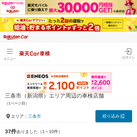
楽天Car車検
ログイン
メニュー
三条市（新潟県）エリア周辺の車検店舗
（1ページ目）
絞り込み
エリア：
三条市
37件
ありました（1～10件）