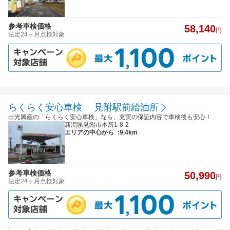
参考車検価格
58,140
円
法定24ヶ月点検対象
らくらく安心車検 見附駅前給油所
出光興産の「らくらく安心車検」なら、充実の保証内容で車検後も安心！
新潟県見附市本所1-8-2
エリアの中心から
:9.4km
参考車検価格
50,990
円
法定24ヶ月点検対象