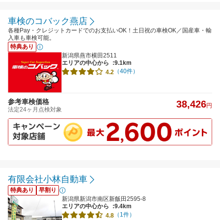
車検のコバック燕店
各種Pay・クレジットカードでのお支払いOK！土日祝の車検OK／国産車・輸
入車も車検可能。
特典あり
新潟県燕市横田2511
エリアの中心から
:9.1km
（40件）
4.2
参考車検価格
38,426
円
法定24ヶ月点検対象
有限会社小林自動車
特典あり
早割り
新潟県新潟市南区新飯田2595-8
エリアの中心から
:9.4km
（1件）
4.8