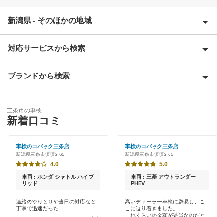
新潟県 - そのほかの地域
対応サービスから検索
阿賀野市
糸魚川市
ブランドから検索
Award 受賞店
岩船郡
優良店
ENEOS
魚沼市
三条市の車検
特典あり
新着口コミ
オートバックス
小千谷市
新車初回割りあり
宇佐美車検
車検のコバック三条店
車検のコバック三条店
柏崎市
新潟県三条市須頃3-65
新潟県三条市須頃3-65
早割りあり
車検のコバック
4.0
5.0
加茂市
クレジットカードOK
車両 : ホンダ シャトル ハイブ
車両 : 三菱 アウトランダー
出光興産「らくらく安心車検」
リッド
PHEV
刈羽郡
土日祝OK
連絡のやりとりや当日の対応など
高いディーラー車検に辟易し、こ
エネフリ車検
北蒲原郡
丁寧で迅速だった
こに辿り着きました。
代車あり
これくらいの金額が妥当なのだと