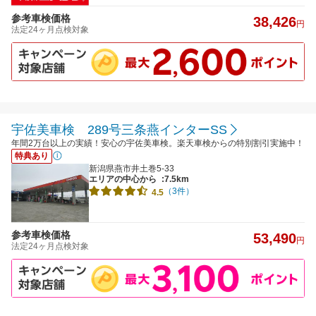
参考車検価格
38,426
円
法定24ヶ月点検対象
宇佐美車検 289号三条燕インターSS
年間2万台以上の実績！安心の宇佐美車検。楽天車検からの特別割引実施中！
特典あり
新潟県燕市井土巻5-33
エリアの中心から
:7.5km
（3件）
4.5
参考車検価格
53,490
円
法定24ヶ月点検対象