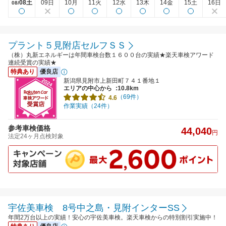
08土
09日
10月
11火
12水
13木
14金
15土
16日
08/
プラント５見附店セルフＳＳ
（株）丸新エネルギーは年間車検台数１６００台の実績★楽天車検アワード
連続受賞の実績★
特典あり
優良店
新潟県見附市上新田町７４１番地１
エリアの中心から
:10.8km
（69件）
4.6
作業実績（24件）
参考車検価格
44,040
円
法定24ヶ月点検対象
宇佐美車検 8号中之島・見附インターSS
年間2万台以上の実績！安心の宇佐美車検。楽天車検からの特別割引実施中！