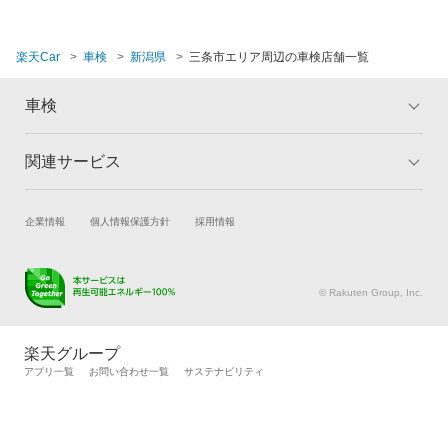
閉じる
東蒲原郡
楽天Car
車検
新潟県
三条市エリア周辺の車検店舗一覧
見附市
車検
南魚沼郡
南魚沼市
関連サービス
トップ
マイページ
南蒲原郡
メリット
ご利用ガイド
試乗・商談
新車購入
企業情報
個人情報保護方針
採用情報
車検の基礎知識
キャンペーン一覧
妙高市
楽天Car車買取
車検予約
ランキング
よくある質問
村上市
キズ修理予約
洗車・コーティング予約
© Rakuten Group, Inc.
メンテナンス管理
タイヤ・パーツ購入
閉じる
タイヤ交換サービス
楽天Car マガジン
楽天グループ
自動車カタログ
自動車保険
アプリ一覧
お問い合わせ一覧
サステナビリティ
楽天マイカー割