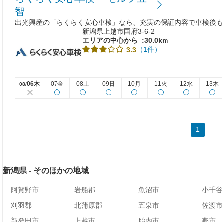
智
出光興産の「らくらく安心車検」なら、充実の保証内容で車検後
新潟県上越市国府3-6-2
エリアの中心から
:30.0km
（1件）
3.3
06木
07金
08土
09日
10月
11火
12水
13木
08/
1
新潟県 - そのほかの地域
阿賀野市
岩船郡
魚沼市
小千
刈羽郡
北蒲原郡
五泉市
佐渡
新発田市
上越市
胎内市
燕市