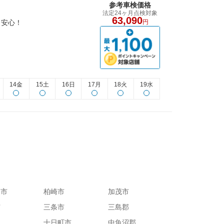
参考車検価格
法定24ヶ月点検対象
63,090
も安心！
円
14金
15土
16日
17月
18火
19水
谷市
柏崎市
加茂市
市
三条市
三島郡
十日町市
中魚沼郡