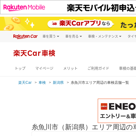
車を買う
車を売る
車検・メンテナンス
タイ
試乗・商談
楽天Car車買取
車検予約
キズ修理予約
新車
楽天Car車検
洗車・コーティン
メンテナンス管理
トップ
マイページ
メリット
ご利用ガイド
車検の基
楽天Car
車検
新潟県
糸魚川市エリア周辺の車検店舗一覧
糸魚川市（新潟県）エリア周辺の