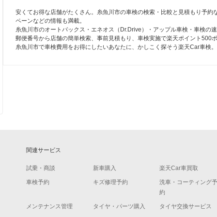
安くてお得な店舗がたくさん。糸魚川市の車検の検索・比較と見積もり予約な
ペーンなどの情報も満載。
糸魚川市のオートバックス・エネオス（Dr.Drive）・アップル車検・車検
郵便番号から店舗の簡単検索、事前見積もり、車検実施で楽天ポイント500
糸魚川市で車検費用をお得にしたいあなたに、かしこく探そう楽天Car車検。
関連サービス
試乗・商談
新車購入
楽天Car車買取
車検予約
キズ修理予約
洗車・コーティング
約
メンテナンス管理
タイヤ・パーツ購入
タイヤ交換サービス