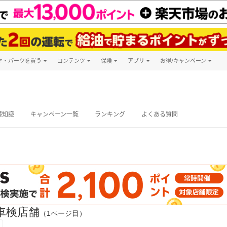
ヤ・パーツを買う
コンテンツ
保険
アプリ
お得/キャンペーン
楽天Carマガジン
キャンペーン
タイヤ・パーツ購入
自動車保険
楽天Carアプリ
自動車カタログ
タイヤ交換サービス
楽天マイカー
グ予約
礎知識
キャンペーン一覧
ランキング
よくある質問
車検店舗
（1ページ目）