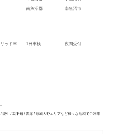
市
南魚沼郡
南魚沼市
ブリッド車
1日車検
夜間受付
。
 糸魚川 / 能生 / 親不知 / 青海 / 頸城大野エリアなど様々な地域でご利用