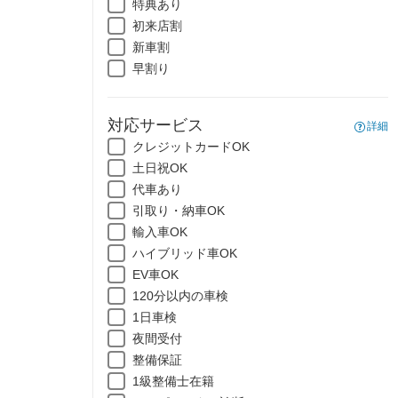
特典あり
初来店割
新車割
早割り
対応サービス
詳細
クレジットカードOK
土日祝OK
代車あり
引取り・納車OK
輸入車OK
ハイブリッド車OK
EV車OK
120分以内の車検
1日車検
夜間受付
整備保証
1級整備士在籍