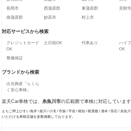
長岡市
西蒲原郡
東蒲原郡
見附
南蒲原郡
妙高市
村上市
対応サービスから検索
クレジットカード
土日祝OK
代車あり
ハイ
OK
OK
整備保証
ブランドから検索
出光興産「らくら
く安心車検」
楽天Car車検では、
糸魚川市
の広範囲で車検に対応しています
えちご押上ひすい海岸 / 姫川 / 小滝 / 市振 / 平岩 / 根知 / 梶屋敷 / 浦本 / 筒石 /
いただける車検店舗を多数掲載しております。