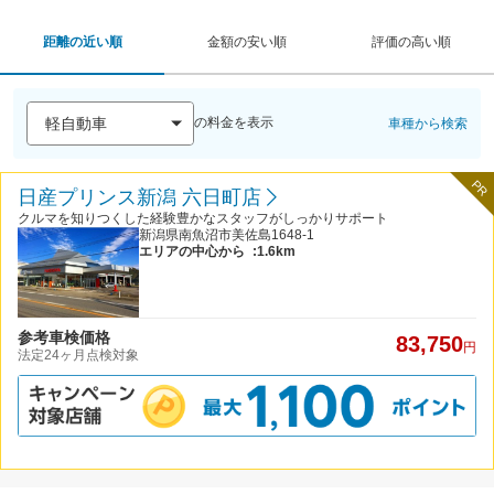
距離の近い順
金額の安い順
評価の高い順
の料金を表示
車種から検索
PR
日産プリンス新潟 六日町店
クルマを知りつくした経験豊かなスタッフがしっかりサポート
新潟県南魚沼市美佐島1648-1
エリアの中心から
:1.6km
参考車検価格
83,750
円
法定24ヶ月点検対象