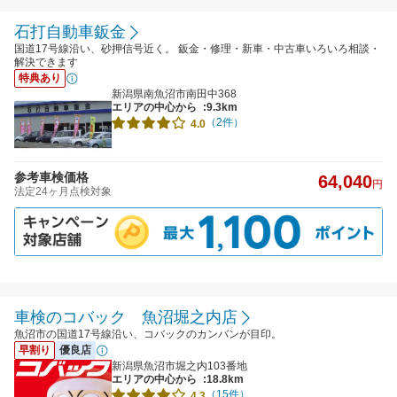
石打自動車鈑金
国道17号線沿い、砂押信号近く。 鈑金・修理・新車・中古車いろいろ相談・
解決できます
特典あり
新潟県南魚沼市南田中368
エリアの中心から
:9.3km
（2件）
4.0
参考車検価格
64,040
円
法定24ヶ月点検対象
車検のコバック 魚沼堀之内店
魚沼市の国道17号線沿い、コバックのカンバンが目印。
早割り
優良店
新潟県魚沼市堀之内103番地
エリアの中心から
:18.8km
（15件）
4.3