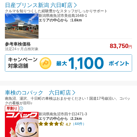
日産プリンス新潟 六日町店
クルマを知りつくした経験豊かなスタッフがしっかりサポート
新潟県南魚沼市美佐島1648-1
エリアの中心から
:1.6km
参考車検価格
83,750
円
法定24ヶ月点検対象
車検のコバック 六日町店
南魚沼、湯沢、十日町の車検はおまかせください！国道17号線沿い、コバッ
クの看板が目印♪
早割り
新潟県南魚沼市四十日2471-3
エリアの中心から
:2.1km
（44件）
4.7