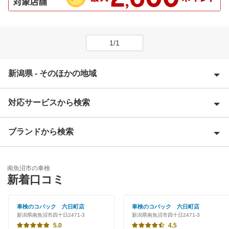
1/1
新潟県 - そのほかの地域
対応サービスから検索
阿賀野市
糸魚川市
ブランドから検索
優良店
岩船郡
特典あり
車検のコバック
魚沼市
南魚沼市の車検
早割りあり
新着口コミ
小千谷市
閉じる
クレジットカードOK
車検のコバック 六日町店
車検のコバック 六日町店
柏崎市
新潟県南魚沼市四十日2471-3
新潟県南魚沼市四十日2471-3
土日祝OK
5.0
4.5