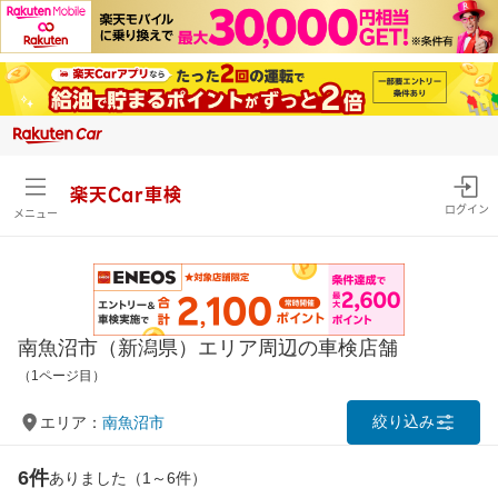
楽天Car車検
ログイン
メニュー
南魚沼市（新潟県）エリア周辺の車検店舗
（1ページ目）
絞り込み
エリア：
南魚沼市
6件
ありました（1～6件）