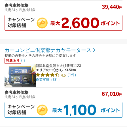
参考車検価格
39,440
円
法定24ヶ月点検対象
カーコンビニ倶楽部ナカヤモータース
整備の必要性とその度合を適切にご提案します
特典あり
新潟県南魚沼市大杉新田1123
エリアの中心から
:3.5km
（1件）
4.5
作業実績（3件）
参考車検価格
67,010
円
法定24ヶ月点検対象