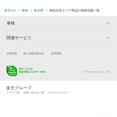
楽天Car
車検
新潟県
南魚沼市エリア周辺の車検店舗一覧
車検
関連サービス
トップ
マイページ
メリット
ご利用ガイド
試乗・商談
新車購入
企業情報
個人情報保護方針
採用情報
車検の基礎知識
キャンペーン一覧
楽天Car車買取
車検予約
ランキング
よくある質問
キズ修理予約
洗車・コーティング予約
© Rakuten Group, Inc.
メンテナンス管理
タイヤ・パーツ購入
タイヤ交換サービス
楽天Car マガジン
楽天グループ
自動車カタログ
自動車保険
アプリ一覧
お問い合わせ一覧
サステナビリティ
楽天マイカー割