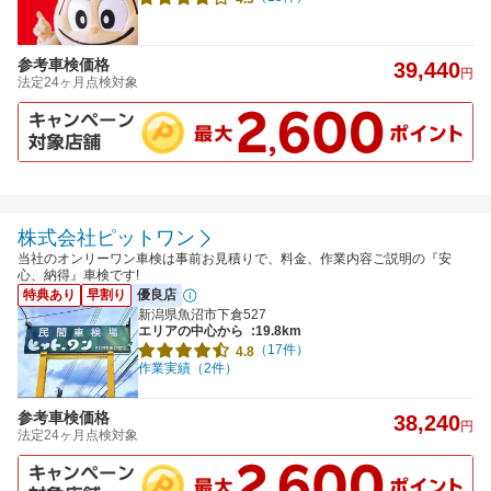
参考車検価格
39,440
円
法定24ヶ月点検対象
株式会社ピットワン
当社のオンリーワン車検は事前お見積りで、料金、作業内容ご説明の『安
心、納得』車検です!
特典あり
早割り
優良店
新潟県魚沼市下倉527
エリアの中心から
:19.8km
（17件）
4.8
作業実績（2件）
参考車検価格
38,240
円
法定24ヶ月点検対象