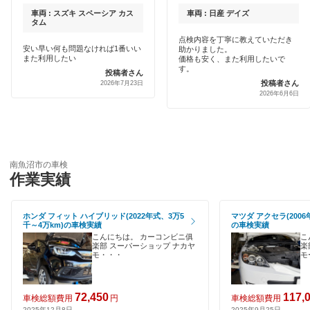
加茂市
代車あり
車両 : スズキ スペーシア カス
車両 : 日産 デイズ
タム
刈羽郡
引取り・納車あり
点検内容を丁寧に教えていただき
安い早い何も問題なければ1番いい
助かりました。
北蒲原郡
また利用したい
価格も安く、また利用したいで
輸入車OK
す。
投稿者さん
投稿者さん
2026年7月23日
五泉市
2026年6月6日
ハイブリッド車OK
佐渡市
EV車OK
三条市
120分以内の車検
南魚沼市の車検
三島郡
作業実績
1日車検
新発田市
整備保証
ホンダ フィット ハイブリッド(2022年式、3万5
マツダ アクセラ(2006
千～4万km)の車検実績
の車検実績
上越市
1級整備士在籍
こんにちは。 カーコンビニ俱
こ
楽部 スーパーショップ ナカヤ
楽
胎内市
モ・・・
モ
コンピューター診断
燕市
72,450
117,
車検総額費用
円
車検総額費用
閉じる
2025年12月8日
2025年9月25日