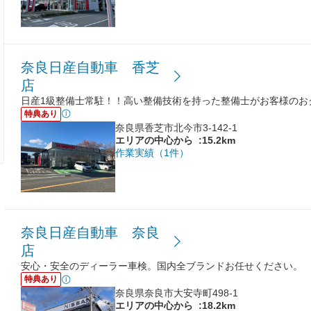
奈良日産自動車 香芝
店
日産1級整備士常駐！！高い整備技術を持った整備士がお客様のお
特典あり
奈良県香芝市北今市3-142-1
エリアの中心から
:15.2km
作業実績（1件）
奈良日産自動車 奈良
店
安心・安全のディーラー車検。国内全ブランドお任せください。
特典あり
奈良県奈良市大安寺町498-1
エリアの中心から
:18.2km