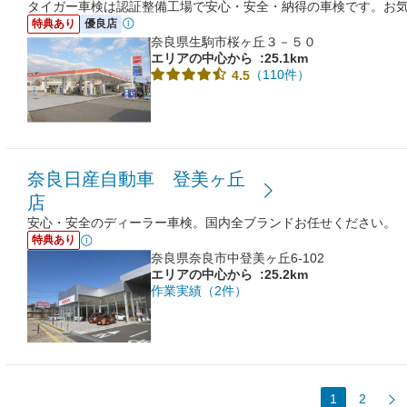
タイガー車検は認証整備工場で安心・安全・納得の車検です。お
特典あり
優良店
奈良県生駒市桜ヶ丘３－５０
エリアの中心から
:25.1km
（110件）
4.5
奈良日産自動車 登美ヶ丘
店
安心・安全のディーラー車検。国内全ブランドお任せください。
特典あり
奈良県奈良市中登美ヶ丘6-102
エリアの中心から
:25.2km
作業実績（2件）
1
2