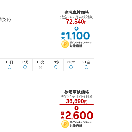
参考車検価格
法定24ヶ月点検対象
質対応
72,540
円
16日
17月
18火
19水
20木
21金
参考車検価格
法定24ヶ月点検対象
36,690
円