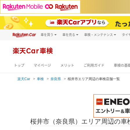
車を買う
車を売る
車検・メンテナンス
タイ
試乗・商談
楽天Car車買取
車検予約
キズ修理予約
新車
楽天Car車検
洗車・コーティン
メンテナンス管理
トップ
マイページ
メリット
ご利用ガイド
車検の基
楽天Car
車検
奈良県
桜井市エリア周辺の車検店舗一覧
桜井市（奈良県）エリア周辺の車