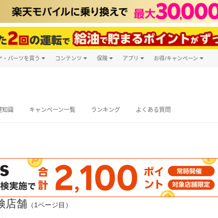
ヤ・パーツを買う
コンテンツ
保険
アプリ
お得/キャンペーン
楽天Carマガジン
キャンペーン
タイヤ・パーツ購入
自動車保険
楽天Carアプリ
自動車カタログ
タイヤ交換サービス
楽天マイカー
グ予約
礎知識
キャンペーン一覧
ランキング
よくある質問
検店舗
（1ページ目）