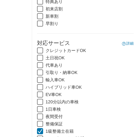
特典あり
初来店割
新車割
早割り
対応サービス
詳細
クレジットカードOK
土日祝OK
代車あり
引取り・納車OK
輸入車OK
ハイブリッド車OK
EV車OK
120分以内の車検
1日車検
夜間受付
整備保証
1級整備士在籍