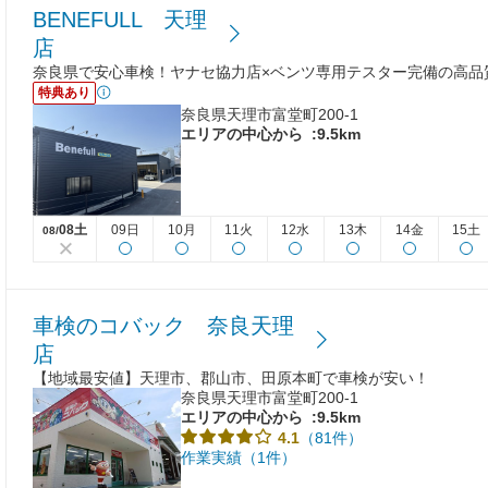
BENEFULL 天理
店
奈良県で安心車検！ヤナセ協力店×ベンツ専用テスター完備の高品
特典あり
奈良県天理市富堂町200-1
エリアの中心から
:9.5km
08土
09日
10月
11火
12水
13木
14金
15土
08/
車検のコバック 奈良天理
店
【地域最安値】天理市、郡山市、田原本町で車検が安い！
奈良県天理市富堂町200-1
エリアの中心から
:9.5km
（81件）
4.1
作業実績（1件）