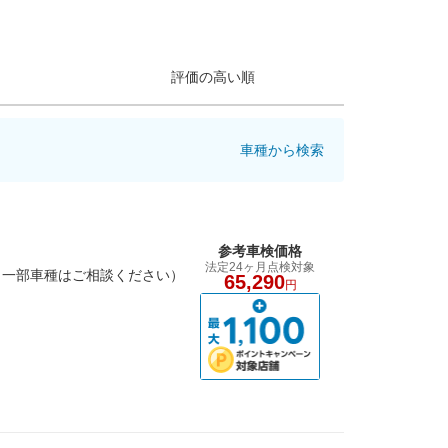
評価の高い順
車種から検索
参考車検価格
法定24ヶ月点検対象
（一部車種はご相談ください）
65,290
円