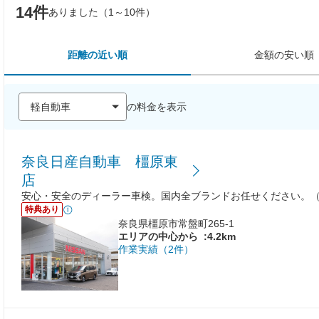
14件
ありました（1～10件）
距離の近い順
金額の安い順
の料金を表示
奈良日産自動車 橿原東
店
安心・安全のディーラー車検。国内全ブランドお任せください。
特典あり
奈良県橿原市常盤町265-1
エリアの中心から
:4.2km
作業実績（2件）