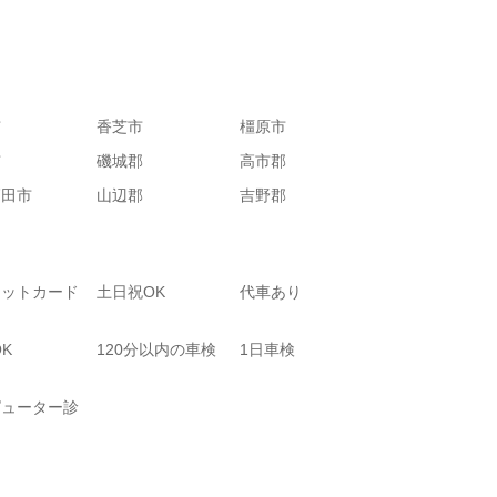
市
香芝市
橿原市
市
磯城郡
高市郡
高田市
山辺郡
吉野郡
ジットカード
土日祝OK
代車あり
OK
120分以内の車検
1日車検
ピューター診