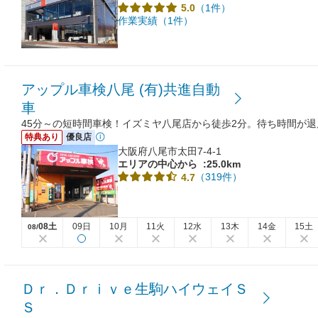
（1件）
5.0
作業実績（1件）
アップル車検八尾 (有)共進自動
車
45分～の短時間車検！イズミヤ八尾店から徒歩2分。待ち時間が
特典あり
優良店
大阪府八尾市太田7-4-1
エリアの中心から
:25.0km
（319件）
4.7
08土
09日
10月
11火
12水
13木
14金
15土
08/
Ｄｒ．Ｄｒｉｖｅ生駒ハイウェイＳ
Ｓ