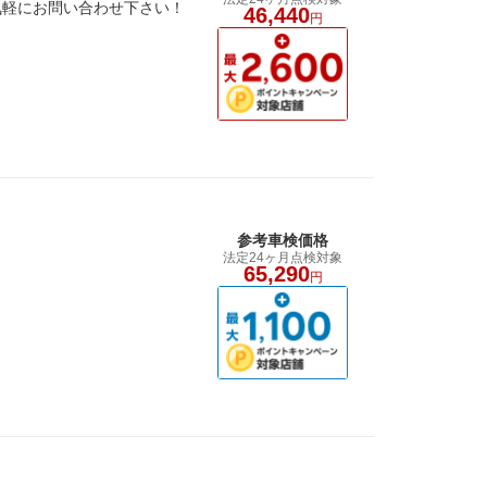
気軽にお問い合わせ下さい！
46,440
円
参考車検価格
法定24ヶ月点検対象
65,290
円