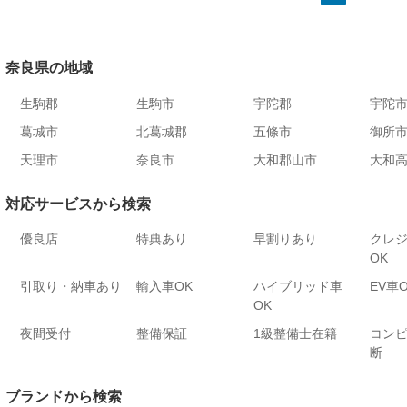
奈良県の地域
生駒郡
生駒市
宇陀郡
宇陀
葛城市
北葛城郡
五條市
御所
天理市
奈良市
大和郡山市
大和
対応サービスから検索
優良店
特典あり
早割りあり
クレ
OK
引取り・納車あり
輸入車OK
ハイブリッド車
EV車
OK
夜間受付
整備保証
1級整備士在籍
コン
断
ブランドから検索