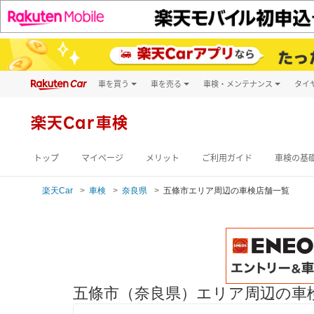
車を買う
車を売る
車検・メンテナンス
タイ
試乗・商談
楽天Car車買取
車検予約
キズ修理予約
新車
楽天Car車検
洗車・コーティン
メンテナンス管理
トップ
マイページ
メリット
ご利用ガイド
車検の基
楽天Car
車検
奈良県
五條市エリア周辺の車検店舗一覧
五條市（奈良県）エリア周辺の車