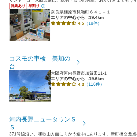
サントーコー大阪支店は、親切・安心の実績。おかげさまでもうす
特典あり
早割り
奈良県橿原市見瀬町６４１－１
エリアの中心から
:19.4km
（18件）
4.5
コスモの車検 美加の
台
大阪府河内長野市加賀田11-1
エリアの中心から
:19.6km
（116件）
4.3
河内長野ニュータウンＳ
Ｓ
371号線沿い、和歌山方面に向かう途中にあります。新町橋交差点