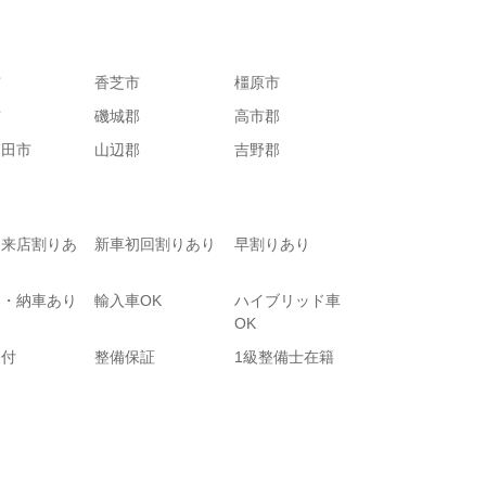
市
香芝市
橿原市
市
磯城郡
高市郡
高田市
山辺郡
吉野郡
て来店割りあ
新車初回割りあり
早割りあり
り・納車あり
輸入車OK
ハイブリッド車
OK
受付
整備保証
1級整備士在籍