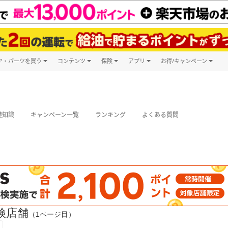
ヤ・パーツを買う
コンテンツ
保険
アプリ
お得/キャンペーン
楽天Carマガジン
キャンペーン
タイヤ・パーツ購入
自動車保険
楽天Carアプリ
自動車カタログ
タイヤ交換サービス
楽天マイカー
グ予約
礎知識
キャンペーン一覧
ランキング
よくある質問
検店舗
（1ページ目）