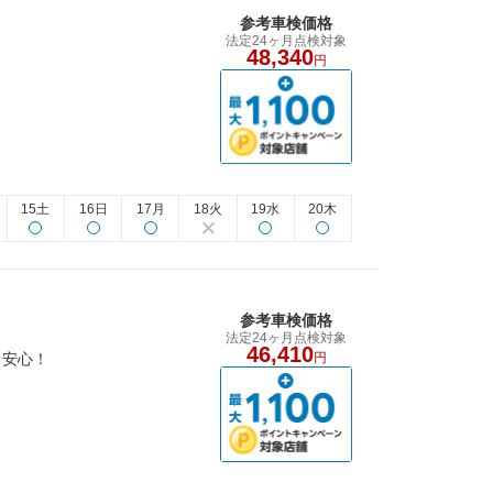
参考車検価格
法定24ヶ月点検対象
48,340
円
15土
16日
17月
18火
19水
20木
参考車検価格
法定24ヶ月点検対象
46,410
も安心！
円