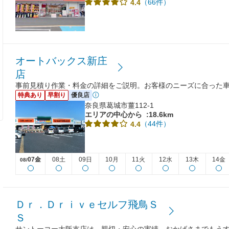
（66件）
4.4
オートバックス新庄
店
事前見積り作業・料金の詳細をご説明。お客様のニーズに合った
特典あり
早割り
優良店
奈良県葛城市薑112-1
エリアの中心から
:18.6km
（44件）
4.4
07金
08土
09日
10月
11火
12水
13木
14金
08/
Ｄｒ．Ｄｒｉｖｅセルフ飛鳥Ｓ
Ｓ