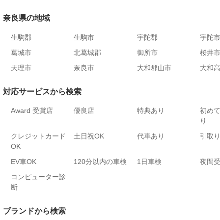
奈良県の地域
生駒郡
生駒市
宇陀郡
宇陀
葛城市
北葛城郡
御所市
桜井
天理市
奈良市
大和郡山市
大和
対応サービスから検索
Award 受賞店
優良店
特典あり
初め
り
クレジットカード
土日祝OK
代車あり
引取
OK
EV車OK
120分以内の車検
1日車検
夜間
コンピューター診
断
ブランドから検索