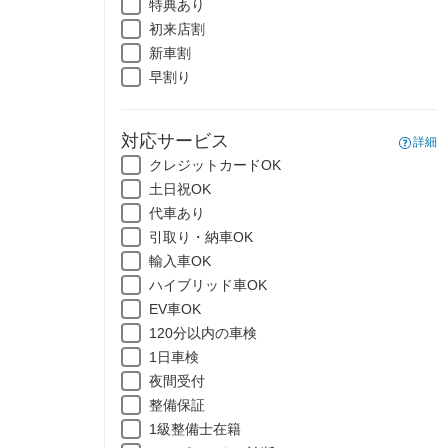
特典あり
初来店割
新車割
早割り
対応サービス
詳細
クレジットカードOK
土日祝OK
代車あり
引取り・納車OK
輸入車OK
ハイブリッド車OK
EV車OK
120分以内の車検
1日車検
夜間受付
整備保証
1級整備士在籍