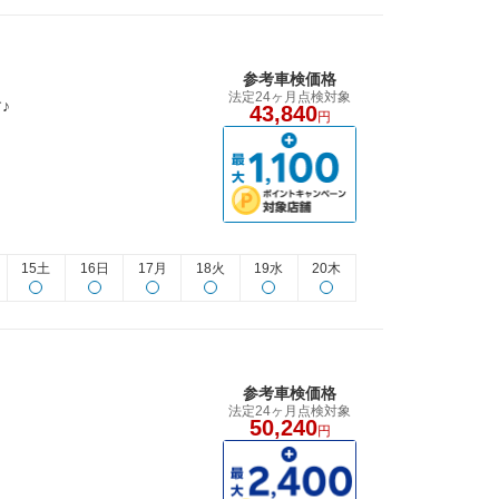
参考車検価格
法定24ヶ月点検対象
♪
43,840
円
15土
16日
17月
18火
19水
20木
参考車検価格
法定24ヶ月点検対象
50,240
円