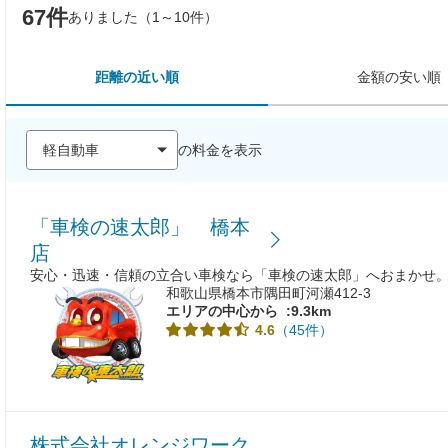
67件
ありました（1～10件）
距離の近い順
金額の安い順
の料金を表示
「車検の速太郎」 橋本
店
安心・迅速・信頼の立合い車検なら「車検の速太郎」へおまかせ
和歌山県橋本市隅田町河瀬412-3
エリアの中心から
:9.3km
（45件）
4.6
株式会社オレンジワーク