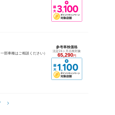
参考車検価格
法定24ヶ月点検対象
（一部車種はご相談ください）
65,290
円
7