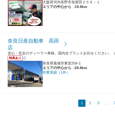
大阪府河内長野市加賀田２５６－１
エリアの中心から
:19.9km
奈良日産自動車 高田
店
安心・安全のディーラー車検。国内全ブランドお任せください。
特典あり
奈良県葛城市東室256-1
エリアの中心から
:20.8km
作業実績（1件）
1
2
3
...