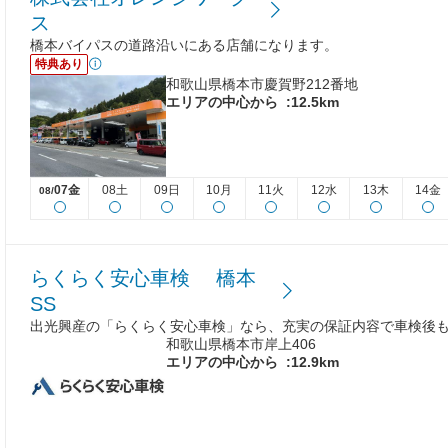
ス
橋本バイパスの道路沿いにある店舗になります。
特典あり
和歌山県橋本市慶賀野212番地
エリアの中心から
:12.5km
07金
08土
09日
10月
11火
12水
13木
14金
08/
らくらく安心車検 橋本
SS
出光興産の「らくらく安心車検」なら、充実の保証内容で車検後
和歌山県橋本市岸上406
エリアの中心から
:12.9km