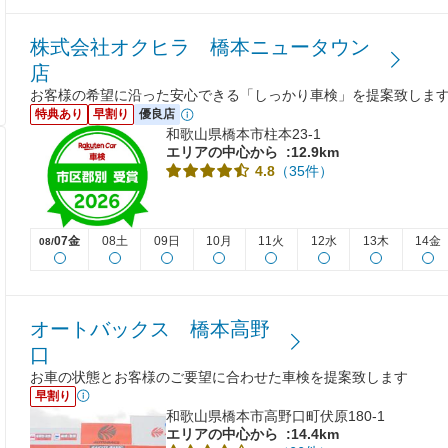
株式会社オクヒラ 橋本ニュータウン
店
お客様の希望に沿った安心できる「しっかり車検」を提案致します
特典あり
早割り
優良店
和歌山県橋本市柱本23-1
エリアの中心から
:12.9km
（35件）
4.8
07金
08土
09日
10月
11火
12水
13木
14金
08/
オートバックス 橋本高野
口
お車の状態とお客様のご要望に合わせた車検を提案致します
早割り
和歌山県橋本市高野口町伏原180-1
エリアの中心から
:14.4km