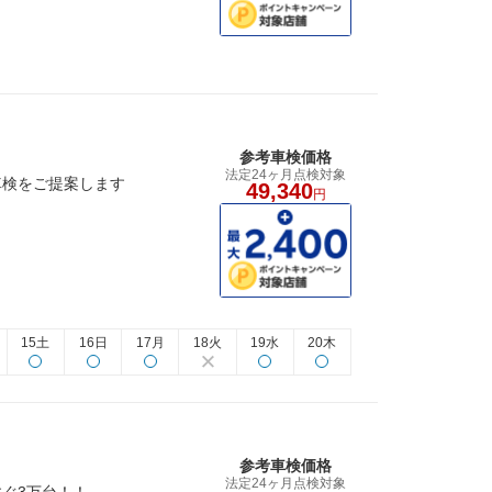
参考車検価格
法定24ヶ月点検対象
車検をご提案します
49,340
円
15土
16日
17月
18火
19水
20木
参考車検価格
法定24ヶ月点検対象