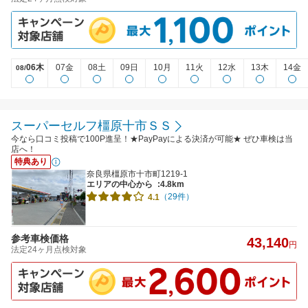
06木
07金
08土
09日
10月
11火
12水
13木
14金
08/
スーパーセルフ橿原十市ＳＳ
今なら口コミ投稿で100P進呈！★PayPayによる決済が可能★ ぜひ車検は当
店へ！
特典あり
奈良県橿原市十市町1219-1
エリアの中心から
:4.8km
（29件）
4.1
参考車検価格
43,140
円
法定24ヶ月点検対象