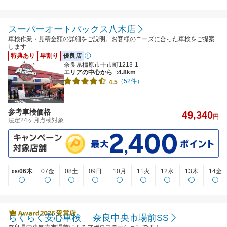
スーパーオートバックス八木店
車検作業・見積金額の詳細をご説明。お客様のニーズに合った車検をご提案
します
特典あり
早割り
優良店
奈良県橿原市十市町1213-1
エリアの中心から
:4.8km
（52件）
4.5
参考車検価格
49,340
円
法定24ヶ月点検対象
06木
07金
08土
09日
10月
11火
12水
13木
14金
08/
らくらく安心車検 奈良中央市場前SS