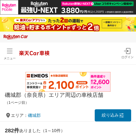
楽天Car車検
ログイン
メニュー
磯城郡（奈良県）エリア周辺の車検店舗
（1ページ目）
絞り込み
エリア：
磯城郡
282件
ありました（1～10件）