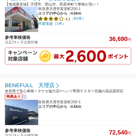
【地域最安値】天理市、郡山市、田原本町で車検が安い！
奈良県天理市富堂町200-1
エリアの中心から
:4.6km
（81件）
4.1
作業実績（1件）
参考車検価格
36,690
円
法定24ヶ月点検対象
BENEFULL 天理店
奈良県で安心車検！ヤナセ協力店×ベンツ専用テスター完備の高品質対応
特典あり
奈良県天理市富堂町200-1
エリアの中心から
:4.6km
参考車検価格
72,540
円
法定24ヶ月点検対象