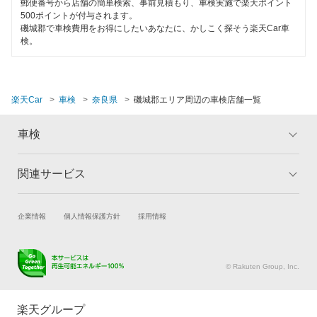
大和郡山市
郵便番号から店舗の簡単検索、事前見積もり、車検実施で楽天ポイント
120分以内の車検
500ポイントが付与されます。
ホリデー車検
磯城郡で車検費用をお得にしたいあなたに、かしこく探そう楽天Car車
大和高田市
1日車検
検。
マッハ車検
山辺郡
夜間受付
出光興産「らくらく安心車検」
吉野郡
整備保証
楽天Car
車検
奈良県
磯城郡エリア周辺の車検店舗一覧
安心WE！車検
1級整備士在籍
閉じる
車検
閉じる
コンピューター診断
関連サービス
トップ
マイページ
閉じる
メリット
ご利用ガイド
試乗・商談
新車購入
企業情報
個人情報保護方針
採用情報
車検の基礎知識
キャンペーン一覧
楽天Car車買取
車検予約
ランキング
よくある質問
キズ修理予約
洗車・コーティング予約
© Rakuten Group, Inc.
メンテナンス管理
タイヤ・パーツ購入
タイヤ交換サービス
楽天Car マガジン
楽天グループ