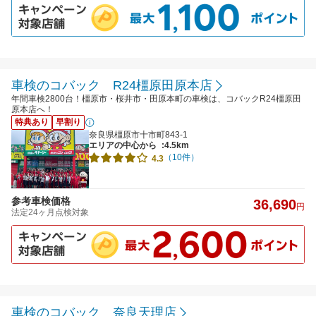
車検のコバック R24橿原田原本店
年間車検2800台！橿原市・桜井市・田原本町の車検は、コバックR24橿原田
原本店へ！
特典あり
早割り
奈良県橿原市十市町843-1
エリアの中心から
:4.5km
（10件）
4.3
参考車検価格
36,690
円
法定24ヶ月点検対象
車検のコバック 奈良天理店