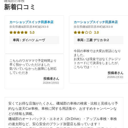
磯城郡の車検
特典あり
新着口コミ
「車検の速太郎」
香芝市
初めて来店割りあり
アップル車検
カーショップスイッチ田原本店
カーショップスイッチ田原本店
橿原市
奈良県磯城郡田原本町鍵283-8
奈良県磯城郡田原本町鍵283-8
新車初回割りあり
オートバックス
5.0
3.0
葛城市
早割りあり
車両 : ダイハツ ムーヴ
車両 : 三菱 デリカ D:2
チャレンジ車検
北葛城郡
クレジットカードOK
今回の車検では大変お世話になり
ました。
出光リテール車検
五條市
お支払いは現金ではなくクレジッ
こちらのワガママで予定時間より
土日祝OK
トカードにて決済をしましたが、
早く預かっていただけました
伊藤忠エネクス
こちらでは・・・
気づいていなかった故障にも対応
御所市
していただき
投稿者さん
代車あり
2026年2月3日
宇佐美車検
投稿者さん
桜井市
2026年3月6日
引取り・納車あり
コスモの車検
高市郡
輸入車OK
車検のコバック
安くてお得な店舗がたくさん。磯城郡の車検の検索・比較と見積もり予
天理市
約なら楽天Car車検。車検に関する用語集や、おすすめキャンペーンな
ハイブリッド車OK
どの情報も満載。
ミタニ車検
奈良市
磯城郡のオートバックス・エネオス（Dr.Drive）・アップル車検・車検
EV車OK
の速太郎など、安心安全のブランド加盟店も揃っています！
上原B-cle車検