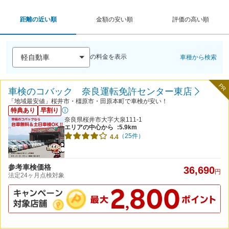
距離の近い順
金額の安い順
評価の高い順
の料金を表示
車種から検索
PR
車検のコバック 奈良運転免許センター東店
「地域最安値」桜井市・橿原市・田原本町で車検が安い！
特典あり
早割り
奈良県桜井市大字大泉111-1
エリアの中心から
:5.9km
（25件）
4.4
参考車検価格
36,690
円
法定24ヶ月点検対象