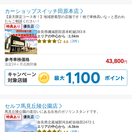
カーショップスイッチ田原本店
【楽天限定コース有！】地域密着型の店舗です！他で車検高いな～と思われ
たらご相談ください！
特典あり
優良店
奈良県磯城郡田原本町鍵283-8
エリアの中心から
:1.5km
（3件）
4.0
参考車検価格
43,800
円
法定24ヶ月点検対象
セルフ馬見丘陵公園店
馬見丘陵公園の道沿いにある出光のガソリンスタンドです。
特典あり
優良店
奈良県北葛城郡河合町佐味田2472-1
エリアの中心から
:4.3km
（6件）