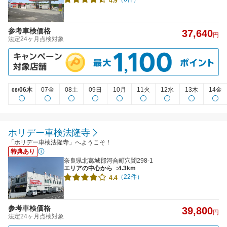
4.9
参考車検価格
37,640
円
法定24ヶ月点検対象
06木
07金
08土
09日
10月
11火
12水
13木
14金
08/
ホリデー車検法隆寺
「ホリデー車検法隆寺」へようこそ！
特典あり
奈良県北葛城郡河合町穴闇298-1
エリアの中心から
:4.3km
（22件）
4.4
参考車検価格
39,800
円
法定24ヶ月点検対象