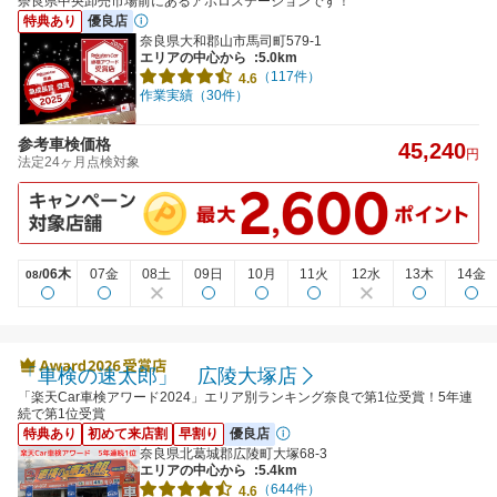
奈良県中央卸売市場前にあるアポロステーションです！
特典あり
優良店
奈良県大和郡山市馬司町579-1
エリアの中心から
:5.0km
（117件）
4.6
作業実績（30件）
参考車検価格
45,240
円
法定24ヶ月点検対象
06木
07金
08土
09日
10月
11火
12水
13木
14金
08/
「車検の速太郎」 広陵大塚店
「楽天Car車検アワード2024」エリア別ランキング奈良で第1位受賞！5年連
続で第1位受賞
特典あり
初めて来店割
早割り
優良店
奈良県北葛城郡広陵町大塚68-3
エリアの中心から
:5.4km
（644件）
4.6