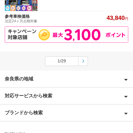
参考車検価格
43,840
円
法定24ヶ月点検対象
1/29
奈良県の地域
対応サービスから検索
生駒郡
生駒市
ブランドから検索
Award 受賞店
宇陀郡
優良店
ENEOS
宇陀市