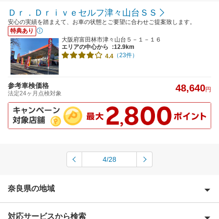
Ｄｒ．Ｄｒｉｖｅセルフ津々山台ＳＳ
安心の実績を踏まえて、お車の状態とご要望に合わせご提案致します。
特典あり
大阪府富田林市津々山台５－１－１６
エリアの中心から
:12.9km
（23件）
4.4
参考車検価格
48,640
円
法定24ヶ月点検対象
4/28
奈良県の地域
対応サービスから検索
生駒郡