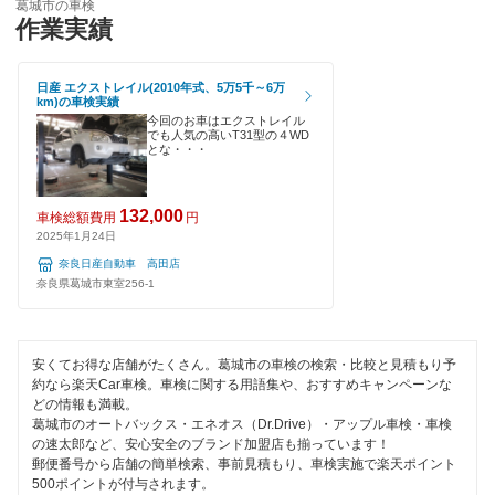
葛城市の車検
輸入車OK
作業実績
車検のコバック
天理市
ハイブリッド車OK
ミタニ車検
奈良市
日産 エクストレイル(2010年式、5万5千～6万
km)の車検実績
EV車OK
今回のお車はエクストレイル
キグナス車検
大和郡山市
でも人気の高いT31型の４WD
とな・・・
120分以内の車検
上原B-cle車検
大和高田市
1日車検
ホリデー車検
132,000
車検総額費用
円
山辺郡
2025年1月24日
夜間受付
マッハ車検
奈良日産自動車 高田店
吉野郡
奈良県葛城市東室256-1
整備保証
出光興産「らくらく安心車検」
1級整備士在籍
閉じる
エネフリ車検
安くてお得な店舗がたくさん。葛城市の車検の検索・比較と見積もり予
コンピューター診断
約なら楽天Car車検。車検に関する用語集や、おすすめキャンペーンな
安心WE！車検
どの情報も満載。
葛城市のオートバックス・エネオス（Dr.Drive）・アップル車検・車検
閉じる
の速太郎など、安心安全のブランド加盟店も揃っています！
閉じる
郵便番号から店舗の簡単検索、事前見積もり、車検実施で楽天ポイント
500ポイントが付与されます。