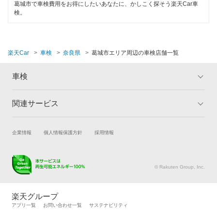
葛城市で車検費用をお得にしたいあなたに、かしこく探そう楽天Car車
検。
楽天Car
車検
奈良県
葛城市エリア周辺の車検店舗一覧
車検
関連サービス
トップ
マイページ
メリット
ご利用ガイド
試乗・商談
新車購入
企業情報
個人情報保護方針
採用情報
車検の基礎知識
キャンペーン一覧
楽天Car車買取
車検予約
ランキング
よくある質問
キズ修理予約
洗車・コーティング予約
© Rakuten Group, Inc.
メンテナンス管理
タイヤ・パーツ購入
タイヤ交換サービス
楽天Car マガジン
楽天グループ
自動車カタログ
自動車保険
アプリ一覧
お問い合わせ一覧
サステナビリティ