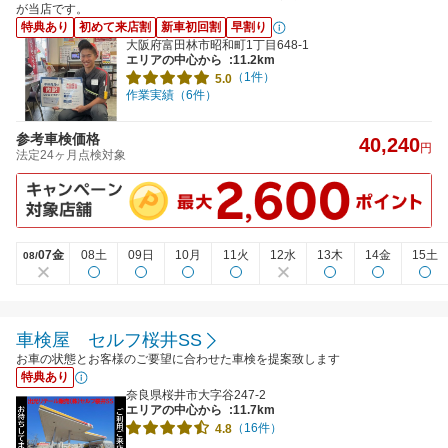
が当店です。
特典あり
初めて来店割
新車初回割
早割り
大阪府富田林市昭和町1丁目648-1
エリアの中心から
:11.2km
（1件）
5.0
作業実績（6件）
参考車検価格
40,240
円
法定24ヶ月点検対象
07金
08土
09日
10月
11火
12水
13木
14金
15土
08/
車検屋 セルフ桜井SS
お車の状態とお客様のご要望に合わせた車検を提案致します
特典あり
奈良県桜井市大字谷247-2
エリアの中心から
:11.7km
（16件）
4.8