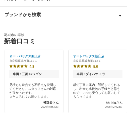
生駒市
ブランドから検索
Award 受賞店
宇陀郡
優良店
ENEOS
宇陀市
葛城市の車検
特典あり
新着口コミ
「車検の速太郎」
香芝市
初めて来店割りあり
アップル車検
オートバックス新庄店
オートバックス新庄店
橿原市
奈良県葛城市薑112-1
奈良県葛城市薑112-1
新車初回割りあり
オートバックス
4.8
5.0
北葛城郡
早割りあり
車両 : 三菱 ekワゴン
車両 : ダイハツ ミラ
チャレンジ車検
五條市
クレジットカードOK
見積もり時点でも不明点を説明し
親切丁寧に案内、説明してくれる
てくださり、スタッフさんの対応
し、料金も比較的お手軽だと思う
出光リテール車検
御所市
が良かったです。
ので、いつも安心してお願いして
土日祝OK
またよろしくお願いします。
もらってます
伊藤忠エネクス
投稿者さん
hh_hjpさん
桜井市
2026年5月30日
2026年2月23日
代車あり
宇佐美車検
磯城郡
引取り・納車あり
コスモの車検
高市郡