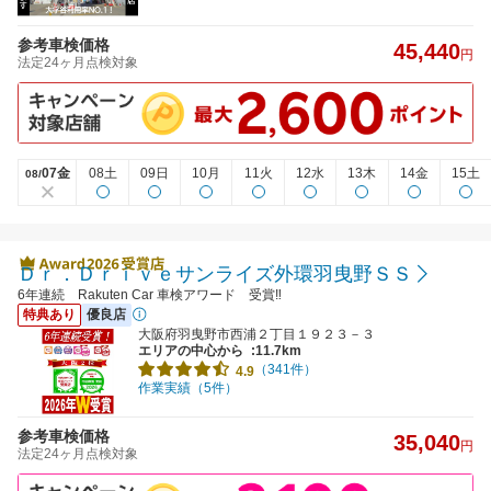
参考車検価格
45,440
円
法定24ヶ月点検対象
07金
08土
09日
10月
11火
12水
13木
14金
15土
08/
Ｄｒ．Ｄｒｉｖｅサンライズ外環羽曳野ＳＳ
6年連続 Rakuten Car 車検アワード 受賞‼
特典あり
優良店
大阪府羽曳野市西浦２丁目１９２３－３
エリアの中心から
:11.7km
（341件）
4.9
作業実績（5件）
参考車検価格
35,040
円
法定24ヶ月点検対象