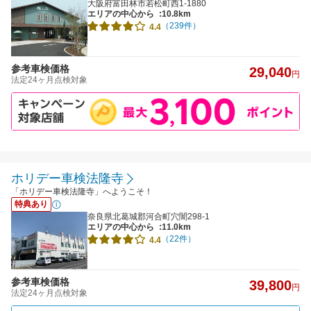
大阪府富田林市若松町西1-1880
エリアの中心から
:10.8km
（239件）
4.4
参考車検価格
29,040
円
法定24ヶ月点検対象
ホリデー車検法隆寺
「ホリデー車検法隆寺」へようこそ！
特典あり
奈良県北葛城郡河合町穴闇298-1
エリアの中心から
:11.0km
（22件）
4.4
参考車検価格
39,800
円
法定24ヶ月点検対象