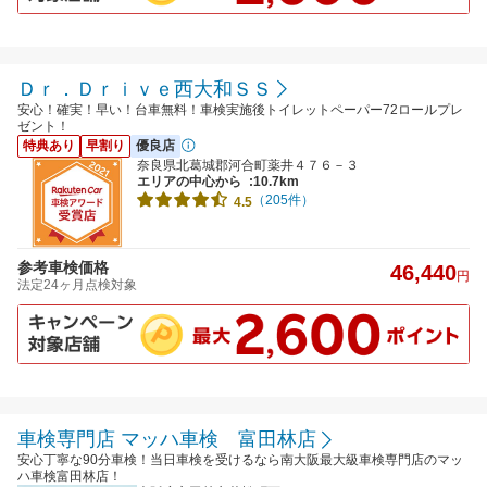
Ｄｒ．Ｄｒｉｖｅ西大和ＳＳ
安心！確実！早い！台車無料！車検実施後トイレットペーパー72ロールプレ
ゼント！
特典あり
早割り
優良店
奈良県北葛城郡河合町薬井４７６－３
エリアの中心から
:10.7km
（205件）
4.5
参考車検価格
46,440
円
法定24ヶ月点検対象
車検専門店 マッハ車検 富田林店
安心丁寧な90分車検！当日車検を受けるなら南大阪最大級車検専門店のマッ
ハ車検富田林店！