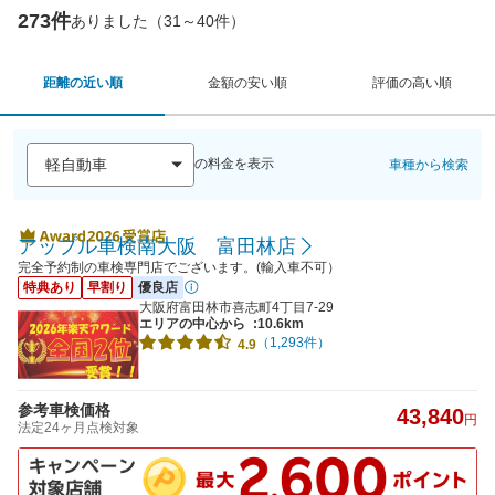
273件
ありました（31～40件）
距離の近い順
金額の安い順
評価の高い順
の料金を表示
車種から検索
アップル車検南大阪 富田林店
完全予約制の車検専門店でございます。(輸入車不可）
特典あり
早割り
優良店
大阪府富田林市喜志町4丁目7-29
エリアの中心から
:10.6km
（1,293件）
4.9
参考車検価格
43,840
円
法定24ヶ月点検対象