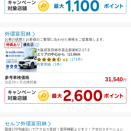
外環富田林
お車の状態とお客様のご要望に合わせた車検をご提案致します。
特典あり
優良店
大阪府富田林市喜志新家町2-17-3
エリアの中心から
:11.0km
（171件）
4.8
作業実績（1件）
参考車検価格
31,540
円
法定24ヶ月点検対象
セルフ外環富田林
国道170号線沿いでアクセス良好！富田林駅よりすぐ！アポロステーション