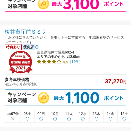
桜井市庁前ＳＳ
「お客様に喜んでいただく」をモットーに営業する、地域密着型のサービス
ステーションです
特典あり
優良店
奈良県桜井市粟殿602-4
エリアの中心から
:12.0km
（14件）
4.4
参考車検価格
37,270
円
法定24ヶ月点検対象
07金
08土
09日
10月
11火
12水
13木
14金
15土
08/