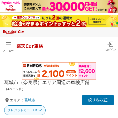
楽天Car車検
ログイン
メニュー
葛城市（奈良県）エリア周辺の車検店舗
（4ページ目）
絞り込み
エリア：
葛城市
クレジットカードOK