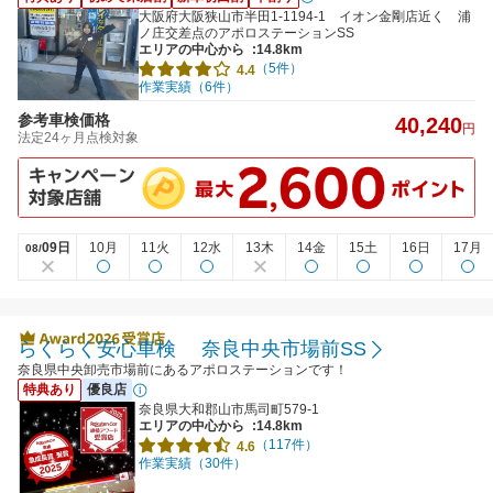
大阪府大阪狭山市半田1-1194-1 イオン金剛店近く 浦
ノ庄交差点のアポロステーションSS
エリアの中心から
:14.8km
（5件）
4.4
作業実績（6件）
参考車検価格
40,240
円
法定24ヶ月点検対象
09日
10月
11火
12水
13木
14金
15土
16日
17月
08/
らくらく安心車検 奈良中央市場前SS
奈良県中央卸売市場前にあるアポロステーションです！
特典あり
優良店
奈良県大和郡山市馬司町579-1
エリアの中心から
:14.8km
（117件）
4.6
作業実績（30件）