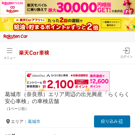
楽天Car車検
ログイン
メニュー
葛城市（奈良県）エリア周辺の出光興産「らくらく
安心車検」の車検店舗
（1ページ目）
絞り込み
エリア：
葛城市