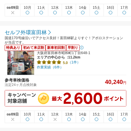
09日
10月
11火
12水
13木
14金
15土
16日
17月
08/
セルフ外環富田林
国道170号線沿いでアクセス良好！富田林駅よりすぐ！アポロステーション
が当店です。
特典あり
初めて来店割
新車初回割
早割り
大阪府富田林市昭和町1丁目648-1
エリアの中心から
:11.2km
（1件）
5.0
作業実績（6件）
参考車検価格
40,240
円
法定24ヶ月点検対象
09日
10月
11火
12水
13木
14金
15土
16日
17月
08/