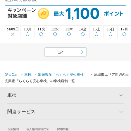
09日
10月
11火
12水
13木
14金
15土
16日
17月
08/
1/4
楽天Car
車検
出光興産「らくらく安心車検」
葛城市エリア周辺の出
光興産「らくらく安心車検」の車検店舗一覧
車検
関連サービス
トップ
マイページ
メリット
ご利用ガイド
試乗・商談
新車購入
企業情報
個人情報保護方針
採用情報
車検の基礎知識
キャンペーン一覧