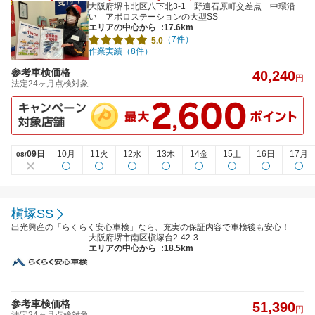
大阪府堺市北区八下北3-1 野遠石原町交差点 中環沿
い アポロステーションの大型SS
エリアの中心から
:17.6km
（7件）
5.0
作業実績（8件）
参考車検価格
40,240
円
法定24ヶ月点検対象
09日
10月
11火
12水
13木
14金
15土
16日
17月
08/
槇塚SS
出光興産の「らくらく安心車検」なら、充実の保証内容で車検後も安心！
大阪府堺市南区槇塚台2-42-3
エリアの中心から
:18.5km
参考車検価格
51,390
円
法定24ヶ月点検対象