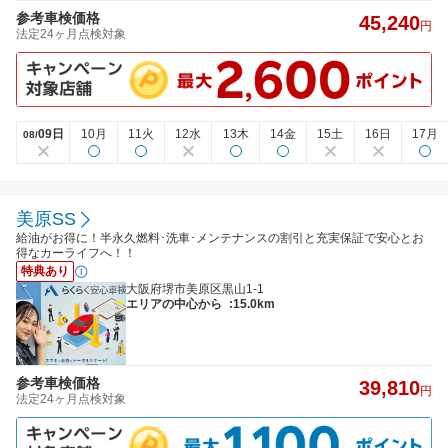
参考車検価格
45,240
円
法定24ヶ月点検対象
09日
10月
11火
12水
13木
14金
15土
16日
17月
08/
美原SS
給油がお得に！半永久燃料･洗車･メンテナンスの割引と充実保証で安心とお
得なカーライフへ！！
特典あり
大阪府堺市美原区黒山1-1
エリアの中心から
:15.0km
参考車検価格
39,810
円
法定24ヶ月点検対象