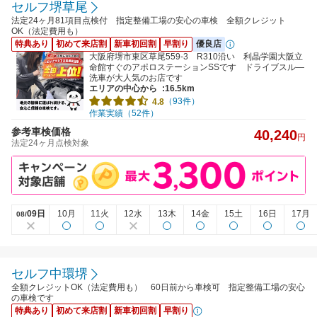
セルフ堺草尾
法定24ヶ月81項目点検付 指定整備工場の安心の車検 全額クレジット
OK（法定費用も）
特典あり
初めて来店割
新車初回割
早割り
優良店
大阪府堺市東区草尾559-3 R310沿い 利晶学園大阪立
命館すぐのアポロステーションSSです ドライブスル―
洗車が大人気のお店です
エリアの中心から
:16.5km
（93件）
4.8
作業実績（52件）
参考車検価格
40,240
円
法定24ヶ月点検対象
09日
10月
11火
12水
13木
14金
15土
16日
17月
08/
セルフ中環堺
全額クレジットOK（法定費用も） 60日前から車検可 指定整備工場の安心
の車検です
特典あり
初めて来店割
新車初回割
早割り