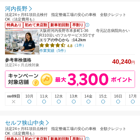
河内長野
法定24ヶ月81項目点検付 指定整備工場の安心の車検 全額クレジット
OK（法定費用も）
特典あり
初めて来店割
新車初回割
早割り
大阪府河内長野市本多町1-36 寺元記念病院向かい
R310沿いのフルサービスSSです
エリアの中心から
:14.2km
（1件）
4.8
作業実績（5件）
参考車検価格
40,240
円
法定24ヶ月点検対象
09日
10月
11火
12水
13木
14金
15土
16日
17月
08/
セルフ狭山中央
法定24ヶ月81項目点検付 指定整備工場の安心の車検 全額クレジット
OK（法定費用も）
特典あり
初めて来店割
新車初回割
早割り