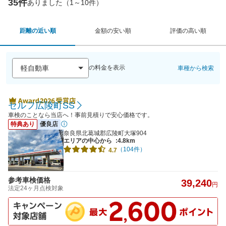
35件
ありました（1～10件）
距離の近い順
金額の安い順
評価の高い順
の料金を表示
車種から検索
セルフ広陵町SS
車検のことなら当店へ！事前見積りで安心価格です。
特典あり
優良店
奈良県北葛城郡広陵町大塚904
エリアの中心から
:4.8km
（104件）
4.7
参考車検価格
39,240
円
法定24ヶ月点検対象