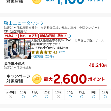
狭山ニュータウン
法定24ヶ月81項目点検付 指定整備工場の安心の車検 全額クレジット
OK（法定費用も）
特典あり
初めて来店割
新車初回割
早割り
大阪府大阪狭山市今熊6-395-1 旧帝塚山学院大学・大
阪狭山郵便局すぐ近く
エリアの中心から
:15.9km
（6件）
4.9
作業実績（25件）
参考車検価格
40,240
円
法定24ヶ月点検対象
09日
10月
11火
12水
13木
14金
15土
16日
17月
08/